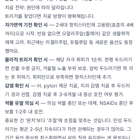
치료 전략: 원인에 따라 달라집니다
트리거를 찾았다면 치료 방향이 명확해집니다.
자가면역 기전 확인 시
— 2세대 항히스타민제 고용량(표준의 4배
까지)으로 시작. 반응 없으면 오말리주맙(졸레어) 같은 생물학적
제제 고려. 최근에는 리겔리주맙, 듀필루맙 등 새로운 옵션도 등장
했어요.
물리적 트리거 확인 시
— 해당 자극 회피가 1순위. 한랭 두드러기
면 찬물 수영 금지, 겨울철 노출 부위 보호. 압박 두드러기면 꽉 끼
는 옷 피하기. 회피만으로 부족하면 항히스타민제 추가.
감염 확인 시
— H. pylori 제균 치료, 치과 감염 치료 후 두드러
기 경과 관찰. 감염 치료 후 3-6개월 내 증상 호전 여부 평가.
약물 유발 의심 시
— 의심 약물 중단 또는 대체. NSAIDs 중단 후
보통 1-2주 내 호전.
중요한 건 '완치'보다 '조절'에 초점을 맞추는 것입니다. 만성 두드
러기는 평균 2-5년 지속되다가 자연 관해되는 경우가 많아요. 그
기간 동안 증상을 최소화하면서 삶의 질을 유지하는 게 목표입니