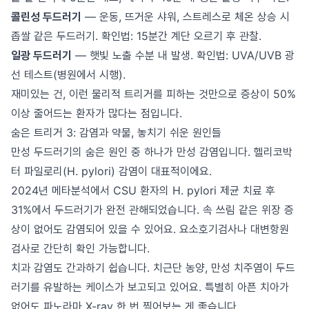
콜린성 두드러기
— 운동, 뜨거운 샤워, 스트레스로 체온 상승 시
좁쌀 같은 두드러기. 확인법: 15분간 계단 오르기 후 관찰.
일광 두드러기
— 햇빛 노출 수분 내 발생. 확인법: UVA/UVB 광
선 테스트(병원에서 시행).
재미있는 건, 이런 물리적 트리거를 피하는 것만으로 증상이 50%
이상 줄어드는 환자가 많다는 점입니다.
숨은 트리거 3: 감염과 약물, 놓치기 쉬운 원인들
만성 두드러기의 숨은 원인 중 하나가 만성 감염입니다. 헬리코박
터 파일로리(H. pylori) 감염이 대표적이에요.
2024년 메타분석에서 CSU 환자의 H. pylori 제균 치료 후
31%에서 두드러기가 완전 관해되었습니다. 속 쓰림 같은 위장 증
상이 없어도 감염되어 있을 수 있어요. 요소호기검사나 대변항원
검사로 간단히 확인 가능합니다.
치과 감염도 간과하기 쉽습니다. 치근단 농양, 만성 치주염이 두드
러기를 유발하는 케이스가 보고되고 있어요. 특별히 아픈 치아가
없어도 파노라마 X-ray 한 번 찍어보는 게 좋습니다.