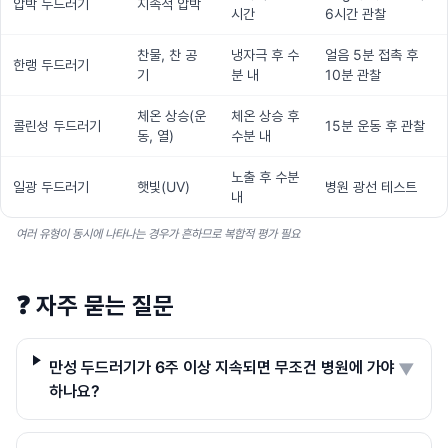
압박 두드러기
지속적 압박
시간
6시간 관찰
찬물, 찬 공
냉자극 후 수
얼음 5분 접촉 후
한랭 두드러기
기
분 내
10분 관찰
체온 상승(운
체온 상승 후
콜린성 두드러기
15분 운동 후 관찰
동, 열)
수분 내
노출 후 수분
일광 두드러기
햇빛(UV)
병원 광선 테스트
내
여러 유형이 동시에 나타나는 경우가 흔하므로 복합적 평가 필요
❓
자주 묻는 질문
만성 두드러기가 6주 이상 지속되면 무조건 병원에 가야
▼
하나요?