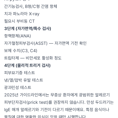
간기능검사, B형/C형 간염 항체
치과 파노라마 X-ray
필요시 부비동 CT
3단계 (자가면역/특수 검사)
항핵항체(ANA)
자가혈청피부검사(ASST) — 자가면역 기전 확인
보체 수치(C3, C4)
트립타제 — 비만세포 활성화 정도
4단계 (물리적 트리거 검사)
피부묘기증 테스트
냉/열/압박 유발 테스트
광과민성 테스트
2025년 가이드라인에서는 무증상 환자에게 광범위한 알레르기
피부단자검사(prick test)를 권장하지 않습니다. 만성 두드러기는
IgE 매개 알레르기와 기전이 다르기 때문이에요. 특정 음식이나
물질에 대한 명확한 의심이 있을 때만 시행합니다.