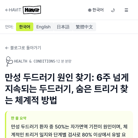
|
←
HAVIT
한국어
🌐
🌙
☰
언어
:
한국어
English
日本語
繁體中文
← 블로그로 돌아가기
🩺
·
12
분 분량
HEALTH & CONDITIONS
만성 두드러기 원인 찾기: 6주 넘게
지속되는 두드러기, 숨은 트리거 찾
는 체계적 방법
한 줄 요약
만성 두드러기 환자 중 50%는 자가면역 기전이 원인이며, 체
계적인 트리거 일지와 단계별 검사로 80% 이상에서 유발 요