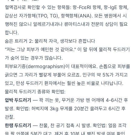
혈액검사로 확인할 수 있는 항목들: 항-FcεRI 항체, 항-IgE 항체,
갑상선 자가항체(TPO, TG), 항핵항체(ANA). 모든 병원에서 시
행하진 않으니 알레르기내과나 류마티스내과 전문의 상담이 필요
합니다.
숨은 트리거 2: 물리적 자극, 생각보다 흔합니다
"저는 그냥 피부가 예민한 것 같아요." 이 말 뒤에 물리적 두드러기
가 숨어 있는 경우가 많습니다.
피부묘기증(dermographism)이 대표적이에요. 손톱으로 피부를
긁으면 그 자리가 빨갛게 부풀어 오르죠. 인구의 약 5%가 가지고
있고, 만성 두드러기 환자에서는 훨씬 높은 비율로 나타납니다.
물리적 두드러기 종류와 확인법:
압박 두드러기
— 꽉 끼는 옷, 무거운 가방 멘 어깨에 4-6시간 후
발생. 확인법: 허벅지에 3kg 무게를 20분간 올려두고 6시간 후
관찰.
한랭 두드러기
— 찬물, 찬 공기 접촉 시 발생. 확인법: 얼음 조각
을 팔 안쪽에 5분간 대고, 제거 후 10분 내 팽진 발생 여부 확인.