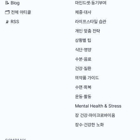
📝 Blog
마인드셋·동기부여
🗂
전체 아티클
체중·대사
📡 RSS
라이프스타일 습관
개인 맞춤 전략
상황별 팁
식단·영양
수분·음료
건강·질환
의약품 가이드
수면·회복
운동·활동
Mental Health & Stress
장 건강·마이크로바이옴
장수·건강한 노화