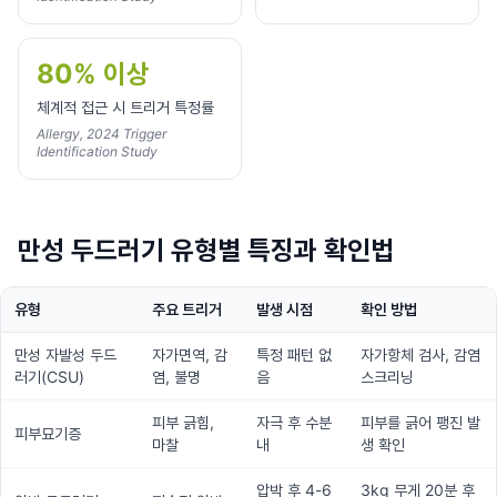
80% 이상
체계적 접근 시 트리거 특정률
Allergy, 2024 Trigger
Identification Study
만성 두드러기 유형별 특징과 확인법
유형
주요 트리거
발생 시점
확인 방법
만성 자발성 두드
자가면역, 감
특정 패턴 없
자가항체 검사, 감염
러기(CSU)
염, 불명
음
스크리닝
피부 긁힘,
자극 후 수분
피부를 긁어 팽진 발
피부묘기증
마찰
내
생 확인
압박 후 4-6
3kg 무게 20분 후