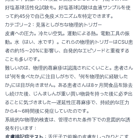
好塩基球活性化試験も。好塩基球試験は血液サンプルを使
って約45分で自己免疫メカニズムを特定できます。
カテゴリー2：見落としがちな物理的トリガー
皮膚への圧力。冷たい空気。運動による熱。電動工具の振
動。水（はい、水です）。これらの物理的トリガーはCSU患
者の約15〜20%に影響し、自発的なエピソードと重複する
ことも多いです。
難しいのは、物理的蕁麻疹は認識されにくいこと。患者さん
は「何を食べたか」に注目しがちで、「何を物理的に経験した
か」には目が向きません。ある患者さんは8ヶ月間食品を除去
し続けた後、じんましんが重い買い物袋を持った後に必ず出
ることに気づきました—遅延性圧蕁麻疹で、持続的な圧力
から4〜6時間後に発症していたのです。
系統的な物理的検査は、管理された条件下での意図的な誘
発を行います：
皮膚描記症テスト
：舌圧子で前腕の皮膚をしっかりとこす