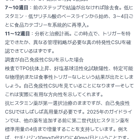
7〜10週目
：前のステップで結論が出なければ除去食。低ヒ
スタミン・低サリチル酸のベースラインから始め、3〜4日ご
とに食品カテゴリーを系統的に再導入。
11〜12週目
：分析と治療計画。この時点で、トリガーを特
定できたか、異なる管理戦略が必要な真の特発性CSUを確
認できているはずです。
調査が自己免疫性CSUを示した場合
検査でTPO抗体上昇、好塩基球活性化試験陽性、特定可能
な物理的または食事性トリガーなしという結果が出たとしま
しょう。自己免疫性CSUを見ていることになります—そして
これは実際に有用な方向性を示してくれます。
抗ヒスタミン薬が第一選択治療のままですが、自己免疫性
CSUではしばしば高用量が必要です。2025年のガイドライ
ンでは、他の薬を追加する前に第二世代抗ヒスタミン薬を
標準用量の4倍まで増量することを支持しています。例え
ば、セチリジン10mgの代わりに40mg/日ということです。