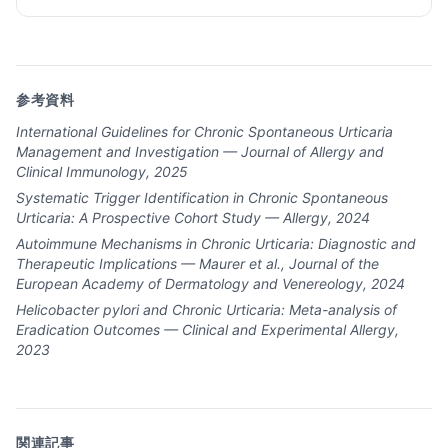
参考資料
International Guidelines for Chronic Spontaneous Urticaria
Management and Investigation — Journal of Allergy and
Clinical Immunology, 2025
Systematic Trigger Identification in Chronic Spontaneous
Urticaria: A Prospective Cohort Study — Allergy, 2024
Autoimmune Mechanisms in Chronic Urticaria: Diagnostic and
Therapeutic Implications — Maurer et al., Journal of the
European Academy of Dermatology and Venereology, 2024
Helicobacter pylori and Chronic Urticaria: Meta-analysis of
Eradication Outcomes — Clinical and Experimental Allergy,
2023
関連記事