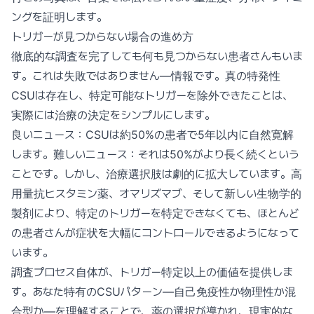
ングを証明します。
トリガーが見つからない場合の進め方
徹底的な調査を完了しても何も見つからない患者さんもいま
す。これは失敗ではありません—情報です。真の特発性
CSUは存在し、特定可能なトリガーを除外できたことは、
実際には治療の決定をシンプルにします。
良いニュース：CSUは約50%の患者で5年以内に自然寛解
します。難しいニュース：それは50%がより長く続くという
ことです。しかし、治療選択肢は劇的に拡大しています。高
用量抗ヒスタミン薬、オマリズマブ、そして新しい生物学的
製剤により、特定のトリガーを特定できなくても、ほとんど
の患者さんが症状を大幅にコントロールできるようになって
います。
調査プロセス自体が、トリガー特定以上の価値を提供しま
す。あなた特有のCSUパターン—自己免疫性か物理性か混
合型か—を理解することで、薬の選択が導かれ、現実的な