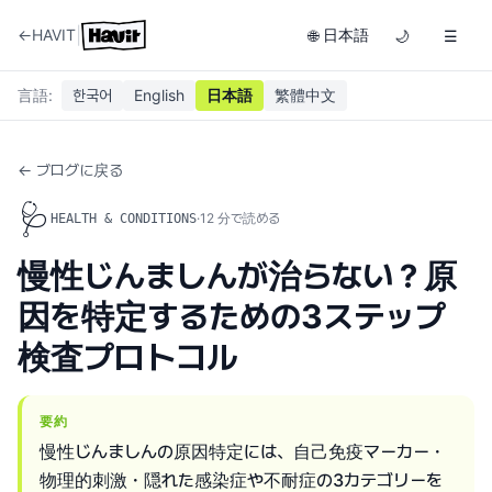
|
←
HAVIT
日本語
🌐
🌙
☰
言語
:
한국어
English
日本語
繁體中文
← ブログに戻る
🩺
·
12
分で読める
HEALTH & CONDITIONS
慢性じんましんが治らない？原
因を特定するための3ステップ
検査プロトコル
要約
慢性じんましんの原因特定には、自己免疫マーカー・
物理的刺激・隠れた感染症や不耐症の3カテゴリーを