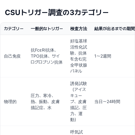
CSUトリガー調査の3カテゴリー
カテゴリー
一般的なトリガー
検査方法
結果が出るまでの期間
好塩基球
活性化試
抗FcεRI抗体、
験、抗体
自己免疫
TPO抗体、サイ
1〜2週間
を含む完
ログロブリン抗体
全甲状腺
パネル
誘発試験
（アイス
圧力、寒冷、
キュー
物理的
熱、振動、皮膚
ブ、皮膚
当日〜24時間
描記症、水
描記、圧
力、運
動）
呼気試