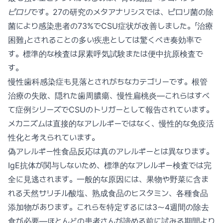
ピロリ
です。27の研究のメタアナリシスでは、ピロリ菌の除
菌により感染患者の73%でCSU症状が改善しました。「治療
困難」とされることの多い疾患としては驚くべき奏効率で
す。標準的な検査は尿素呼気試験または便中抗原検査で
す。
慢性歯科感染症も見落とされがちなカテゴリーです。根管
治療の失敗、隠れた歯周膿瘍、慢性扁桃炎—これらはすべ
て症例シリーズでCSUのトリガーとして報告されています。
メカニズムは直接的なアレルギーではなく、慢性的な免疫活
性化と考えられています。
偽アレルギー性食品反応は真のアレルギーとは異なります。
IgE抗体が関与しないため、標準的なアレルギー検査では完
全に見逃されます。一般的な原因には、果物や野菜に含ま
れる天然サリチル酸塩、熟成食品のヒスタミン、各種食品
添加物があります。これらを特定するには3〜4週間の除去
食が必要—ほとんどの患者さんが諦める前に試みる期間より