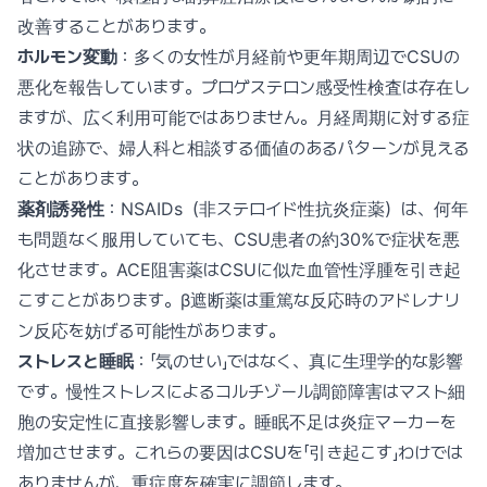
改善することがあります。
ホルモン変動
：多くの女性が月経前や更年期周辺でCSUの
悪化を報告しています。プロゲステロン感受性検査は存在し
ますが、広く利用可能ではありません。月経周期に対する症
状の追跡で、婦人科と相談する価値のあるパターンが見える
ことがあります。
薬剤誘発性
：NSAIDs（非ステロイド性抗炎症薬）は、何年
も問題なく服用していても、CSU患者の約30%で症状を悪
化させます。ACE阻害薬はCSUに似た血管性浮腫を引き起
こすことがあります。β遮断薬は重篤な反応時のアドレナリ
ン反応を妨げる可能性があります。
ストレスと睡眠
：「気のせい」ではなく、真に生理学的な影響
です。慢性ストレスによるコルチゾール調節障害はマスト細
胞の安定性に直接影響します。睡眠不足は炎症マーカーを
増加させます。これらの要因はCSUを「引き起こす」わけでは
ありませんが、重症度を確実に調節します。