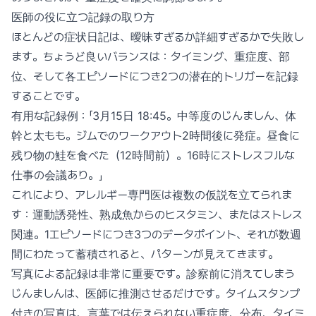
医師の役に立つ記録の取り方
ほとんどの症状日記は、曖昧すぎるか詳細すぎるかで失敗し
ます。ちょうど良いバランスは：タイミング、重症度、部
位、そして各エピソードにつき2つの潜在的トリガーを記録
することです。
有用な記録例：「3月15日 18:45。中等度のじんましん、体
幹と太もも。ジムでのワークアウト2時間後に発症。昼食に
残り物の鮭を食べた（12時間前）。16時にストレスフルな
仕事の会議あり。」
これにより、アレルギー専門医は複数の仮説を立てられま
す：運動誘発性、熟成魚からのヒスタミン、またはストレス
関連。1エピソードにつき3つのデータポイント、それが数週
間にわたって蓄積されると、パターンが見えてきます。
写真による記録は非常に重要です。診察前に消えてしまう
じんましんは、医師に推測させるだけです。タイムスタンプ
付きの写真は、言葉では伝えられない重症度、分布、タイミ