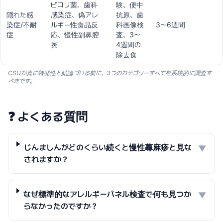
ピロリ菌、歯科
験、便中
隠れた感
感染症、偽アレ
抗原、歯
染症/不耐
ルギー性食品反
科画像検
3〜6週間
症
応、慢性副鼻腔
査、3〜
炎
4週間の
除去食
CSUが真に特発性と結論づける前に、3つのカテゴリーすべてを系統的に調査す
べきです。
❓
よくある質問
じんましんがどのくらい続くと慢性蕁麻疹と見な
▼
されますか？
なぜ標準的なアレルギーパネル検査で何も見つか
▼
らなかったのですか？