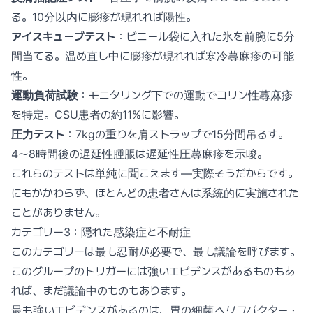
る。10分以内に膨疹が現れれば陽性。
アイスキューブテスト
：ビニール袋に入れた氷を前腕に5分
間当てる。温め直し中に膨疹が現れれば寒冷蕁麻疹の可能
性。
運動負荷試験
：モニタリング下での運動でコリン性蕁麻疹
を特定。CSU患者の約11%に影響。
圧力テスト
：7kgの重りを肩ストラップで15分間吊るす。
4〜8時間後の遅延性腫脹は遅延性圧蕁麻疹を示唆。
これらのテストは単純に聞こえます—実際そうだからです。
にもかかわらず、ほとんどの患者さんは系統的に実施された
ことがありません。
カテゴリー3：隠れた感染症と不耐症
このカテゴリーは最も忍耐が必要で、最も議論を呼びます。
このグループのトリガーには強いエビデンスがあるものもあ
れば、まだ議論中のものもあります。
最も強いエビデンスがあるのは、胃の細菌
ヘリコバクター・