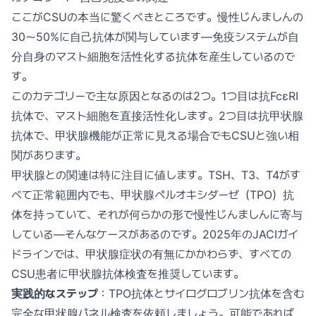
ここがCSUの本当に驚くべきところです。慢性じんましんの
30〜50%に自己抗体が関与しています—免疫システムが自
分自身のマスト細胞を活性化する抗体を産生しているので
す。
このカテゴリーで主な原因となるのは2つ。1つ目は抗FcεRI
抗体で、マスト細胞を直接活性化します。2つ目は抗甲状腺
抗体で、甲状腺機能が正常に見える場合でもCSUと強い相
関があります。
甲状腺との関連は特に注目に値します。TSH、T3、T4がす
べて正常範囲内でも、甲状腺ペルオキシダーゼ（TPO）抗
体を持っていて、それが何らかの形で慢性じんましんに寄与
している—そんなケースがあるのです。2025年のJACIガイ
ドラインでは、甲状腺症状の有無にかかわらず、すべての
CSU患者に甲状腺抗体検査を推奨しています。
実践的なステップ
：TPO抗体とサイログロブリン抗体を含む
完全な甲状腺パネル検査を依頼しましょう。可能であれば