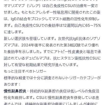
オマリズマブ（ゾレア）は自己免疫性CSUの治療を一変さ
せました。もともとアレルギー性喘息用に開発されたこの薬
は、IgEの結合をブロックしてマスト細胞の活性化を抑制し
ます。自己免疫性CSUでの奏効率は12週間以内に65〜75%
に達します。
新しい選択肢も登場しています。次世代抗IgE抗体のリゲリ
ズマブは、2024年後半に発表された第3相試験でより優れ
た奏効率を示しました。すでにアトピー性皮膚炎と喘息で承
認されているデュピルマブは、抗ヒスタミン薬抵抗性CSUに
対して有望な初期結果で研究が進んでいます。
もっと注目すべきトリガー
標準的な精査では十分に調査されないトリガーカテゴリーが
あります：
慢性副鼻腔炎
：持続的な副鼻腔の炎症は低レベルの免疫活
性化を維持します。CSUと慢性副鼻腔炎を併発している患
者さんでは、積極的な副鼻腔治療後にじんましんが劇的に