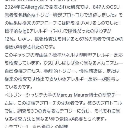
2024年にAllergy誌で発表された研究では、847人のCSU
患者を包括的なトリガー特定プロトコルで追跡しました。そ
の結果は従来のアプローチに疑問を投げかけるものでした：
標準的なIgEアレルギーパネルで陽性だったのはわずか
12%。しかし、拡張検査法を用いると67%の患者で何らかの
要因が特定されたのです。
このギャップの理由は？標準パネルは即時型アレルギー反応
を検査しています。CSUはしばしば全く異なるメカニズム—
自己免疫プロセス、物理的トリガー、慢性感染症、または
従来の検査では検出できない偽アレルギー反応—が関与し
ているのです。
ベルリン・シャリテ大学のMarcus Maurer博士の研究チー
ムは、この拡張アプローチの先駆者です。彼らのプロトコル
では、調査を3つの異なるカテゴリーに分け、それぞれに異
なる検査方法と異なる「待つ覚悟」が必要とされます。
カテゴリー1：自己免疫との関連