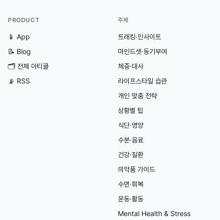
PRODUCT
주제
📱 App
트래킹·인사이트
📝 Blog
마인드셋·동기부여
🗂
전체 아티클
체중·대사
📡 RSS
라이프스타일 습관
개인 맞춤 전략
상황별 팁
식단·영양
수분·음료
건강·질환
의약품 가이드
수면·회복
운동·활동
Mental Health & Stress