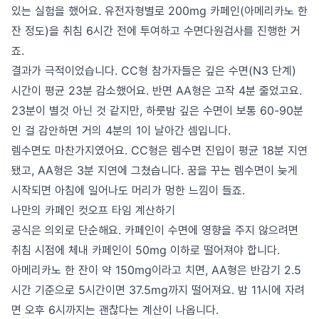
있는 실험을 했어요. 유전자형별로 200mg 카페인(아메리카노 한
잔 정도)을 취침 6시간 전에 투여하고 수면다원검사를 진행한 거
죠.
결과가 극적이었습니다. CC형 참가자들은 깊은 수면(N3 단계)
시간이 평균 23분 감소했어요. 반면 AA형은 고작 4분 줄었고요.
23분이 별것 아닌 것 같지만, 하룻밤 깊은 수면이 보통 60-90분
인 걸 감안하면 거의 4분의 1이 날아간 셈입니다.
렘수면도 마찬가지였어요. CC형은 렘수면 진입이 평균 18분 지연
됐고, AA형은 3분 지연에 그쳤습니다. 꿈을 꾸는 렘수면이 늦게
시작되면 아침에 일어나도 머리가 멍한 느낌이 들죠.
나만의 카페인 컷오프 타임 계산하기
공식은 의외로 단순해요. 카페인이 수면에 영향을 주지 않으려면
취침 시점에 체내 카페인이 50mg 이하로 떨어져야 합니다.
아메리카노 한 잔이 약 150mg이라고 치면, AA형은 반감기 2.5
시간 기준으로 5시간이면 37.5mg까지 떨어져요. 밤 11시에 자려
면 오후 6시까지는 괜찮다는 계산이 나옵니다.