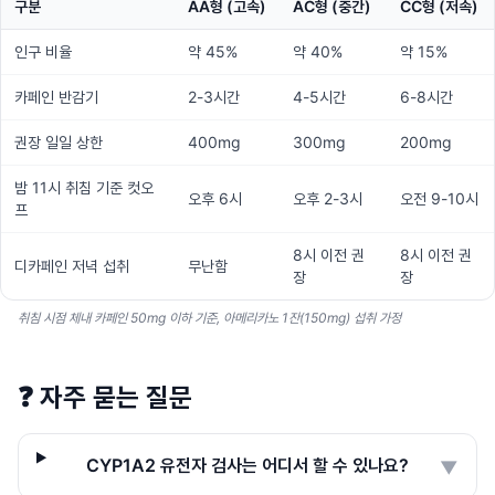
구분
AA형 (고속)
AC형 (중간)
CC형 (저속)
인구 비율
약 45%
약 40%
약 15%
카페인 반감기
2-3시간
4-5시간
6-8시간
권장 일일 상한
400mg
300mg
200mg
밤 11시 취침 기준 컷오
오후 6시
오후 2-3시
오전 9-10시
프
8시 이전 권
8시 이전 권
디카페인 저녁 섭취
무난함
장
장
취침 시점 체내 카페인 50mg 이하 기준, 아메리카노 1잔(150mg) 섭취 가정
❓
자주 묻는 질문
CYP1A2 유전자 검사는 어디서 할 수 있나요?
▼