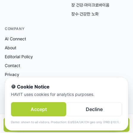
장 건강·마이크로바이옴
장수·건강한 노화
COMPANY
AI Connect
About
Editorial Policy
Contact
Privacy
Terms
🍪
Cookie Notice
HAVIT uses cookies for analytics purposes.
AI 보조 리서치, 사람이 검토한 콘텐츠.
Accept
Decline
© 2026 AI Connect Inc. All rights reserved.
Demo: shown to all visitors. Production: EU/EEA/UK/CH geo only (PRD §10.1).
📱
앱에서 더 보기