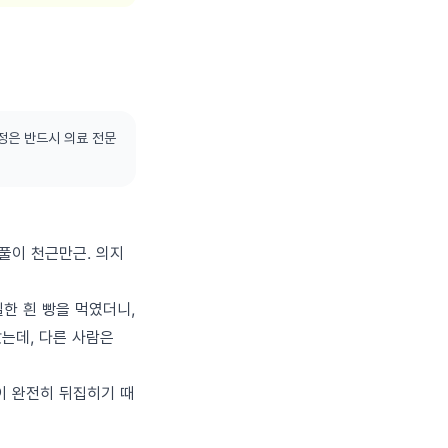
정은 반드시 의료 전문
풀이 천근만근. 의지
일한 흰 빵을 먹였더니,
랐는데, 다른 사람은
이 완전히 뒤집히기 때