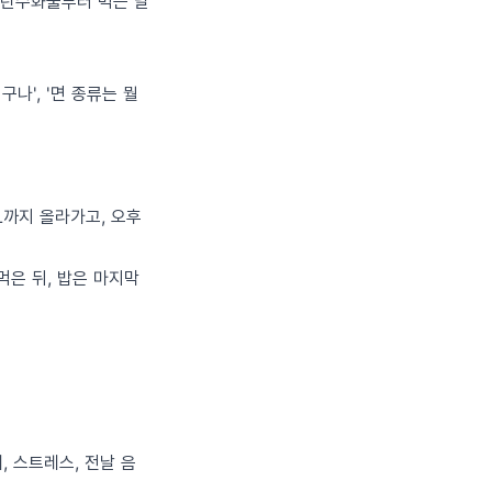
 탄수화물부터 먹는 날
나', '면 종류는 뭘
L까지 올라가고, 오후
먹은 뒤, 밥은 마지막
, 스트레스, 전날 음