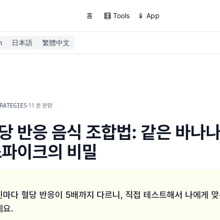
홈
🧮 Tools
📱 App
h
日本語
繁體中文
·
11
분 분량
RATEGIES
당 반응 음식 조합법: 같은 바나나,
스파이크의 비밀
인마다 혈당 반응이 5배까지 다르니, 직접 테스트해서 나에게 맞
에요.