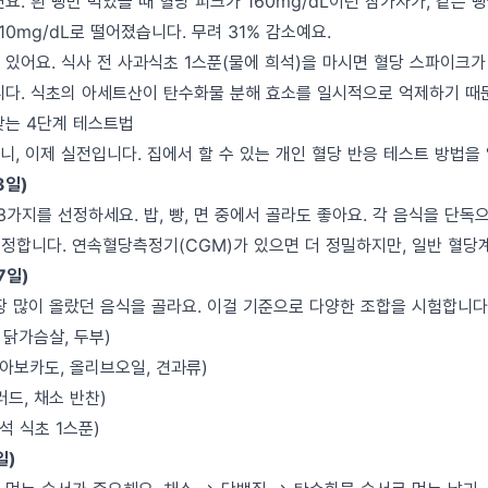
요. 흰 빵만 먹었을 때 혈당 피크가 160mg/dL이던 참가자가, 같은 
10mg/dL로 떨어졌습니다. 무려 31% 감소예요.
있어요. 식사 전 사과식초 1스푼(물에 희석)을 마시면 혈당 스파이크가
니다. 식초의 아세트산이 탄수화물 분해 효소를 일시적으로 억제하기 때
찾는 4단계 테스트법
니, 이제 실전입니다. 집에서 할 수 있는 개인 혈당 반응 테스트 방법을
3일)
3가지를 선정하세요. 밥, 빵, 면 중에서 골라도 좋아요. 각 음식을 단독으
측정합니다. 연속혈당측정기(CGM)가 있으면 더 정밀하지만, 일반 혈당
7일)
장 많이 올랐던 음식을 골라요. 이걸 기준으로 다양한 조합을 시험합니다
 닭가슴살, 두부)
(아보카도, 올리브오일, 견과류)
러드, 채소 반찬)
석 식초 1스푼)
일)