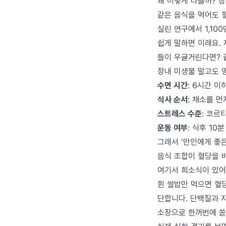
왜 이렇게 다를까? 
같은 음식을 먹어도 혈
실린 연구에서 1,10
쉽게 말하면 이래요.
들이 우글거린다면? 
장내 미생물 말고도 
수면 시간
: 6시간 
식사 순서
: 채소를 
스트레스 수준
: 코르
운동 여부
: 식후 1
그래서 '만인에게 좋은
음식 조합이 혈당을 
여기서 희소식이 있어
흰 쌀밥만 먹으면 혈
단합니다. 단백질과 
소장으로 한꺼번에 쏟