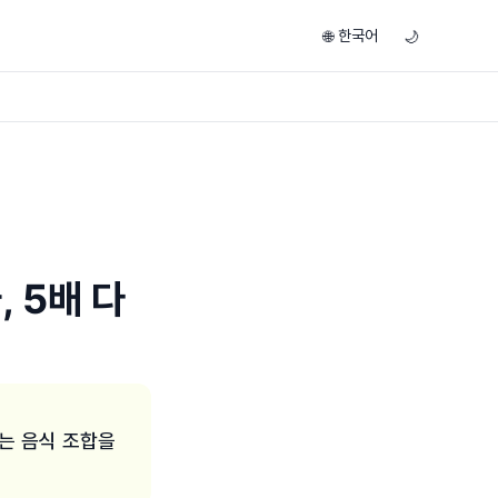
한국어
🌐
🌙
 5배 다
는 음식 조합을