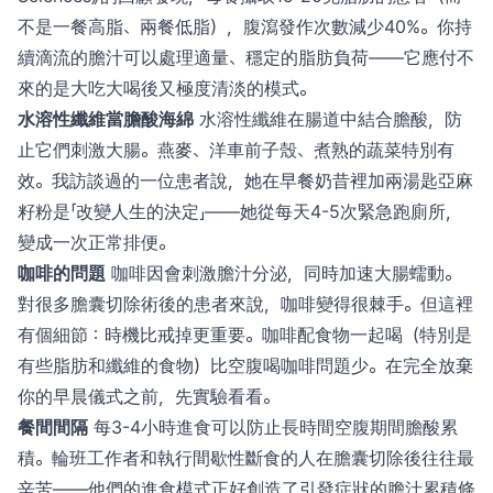
不是一餐高脂、兩餐低脂），腹瀉發作次數減少40%。你持
續滴流的膽汁可以處理適量、穩定的脂肪負荷——它應付不
來的是大吃大喝後又極度清淡的模式。
水溶性纖維當膽酸海綿
水溶性纖維在腸道中結合膽酸，防
止它們刺激大腸。燕麥、洋車前子殼、煮熟的蔬菜特別有
效。我訪談過的一位患者說，她在早餐奶昔裡加兩湯匙亞麻
籽粉是「改變人生的決定」——她從每天4-5次緊急跑廁所，
變成一次正常排便。
咖啡的問題
咖啡因會刺激膽汁分泌，同時加速大腸蠕動。
對很多膽囊切除術後的患者來說，咖啡變得很棘手。但這裡
有個細節：時機比戒掉更重要。咖啡配食物一起喝（特別是
有些脂肪和纖維的食物）比空腹喝咖啡問題少。在完全放棄
你的早晨儀式之前，先實驗看看。
餐間間隔
每3-4小時進食可以防止長時間空腹期間膽酸累
積。輪班工作者和執行間歇性斷食的人在膽囊切除後往往最
辛苦——他們的進食模式正好創造了引發症狀的膽汁累積條