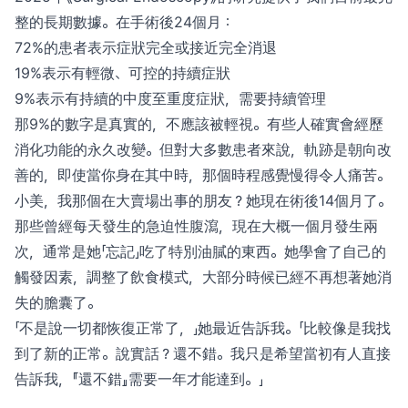
整的長期數據。在手術後24個月：
72%的患者表示症狀完全或接近完全消退
19%表示有輕微、可控的持續症狀
9%表示有持續的中度至重度症狀，需要持續管理
那9%的數字是真實的，不應該被輕視。有些人確實會經歷
消化功能的永久改變。但對大多數患者來說，軌跡是朝向改
善的，即使當你身在其中時，那個時程感覺慢得令人痛苦。
小美，我那個在大賣場出事的朋友？她現在術後14個月了。
那些曾經每天發生的急迫性腹瀉，現在大概一個月發生兩
次，通常是她「忘記」吃了特別油膩的東西。她學會了自己的
觸發因素，調整了飲食模式，大部分時候已經不再想著她消
失的膽囊了。
「不是說一切都恢復正常了，」她最近告訴我。「比較像是我找
到了新的正常。說實話？還不錯。我只是希望當初有人直接
告訴我，『還不錯』需要一年才能達到。」