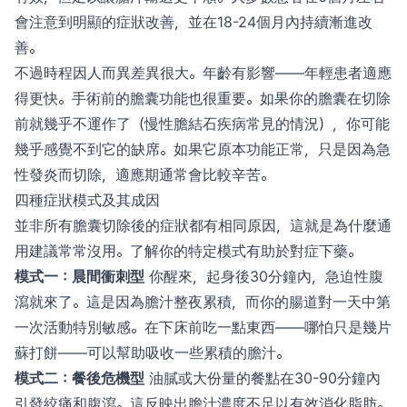
會注意到明顯的症狀改善，並在18-24個月內持續漸進改
善。
不過時程因人而異差異很大。年齡有影響——年輕患者適應
得更快。手術前的膽囊功能也很重要。如果你的膽囊在切除
前就幾乎不運作了（慢性膽結石疾病常見的情況），你可能
幾乎感覺不到它的缺席。如果它原本功能正常，只是因為急
性發炎而切除，適應期通常會比較辛苦。
四種症狀模式及其成因
並非所有膽囊切除後的症狀都有相同原因，這就是為什麼通
用建議常常沒用。了解你的特定模式有助於對症下藥。
模式一：晨間衝刺型
你醒來，起身後30分鐘內，急迫性腹
瀉就來了。這是因為膽汁整夜累積，而你的腸道對一天中第
一次活動特別敏感。在下床前吃一點東西——哪怕只是幾片
蘇打餅——可以幫助吸收一些累積的膽汁。
模式二：餐後危機型
油膩或大份量的餐點在30-90分鐘內
引發絞痛和腹瀉。這反映出膽汁濃度不足以有效消化脂肪。