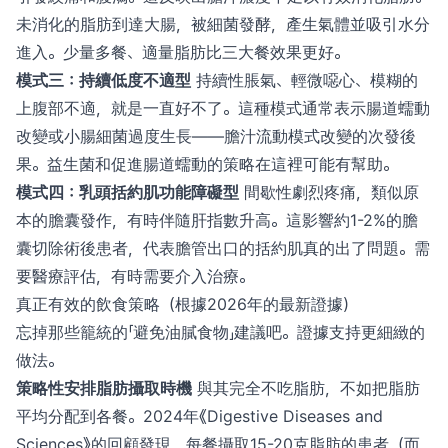
未消化的脂肪到達大腸，被細菌發酵，產生氣體並吸引水分
進入。少量多餐、適量脂肪比三大餐效果更好。
模式三：持續低度不適型
持續性脹氣、輕微噁心、模糊的
上腹部不適，就是一直好不了。這種模式通常表示腸道蠕動
改變或小腸細菌過度生長——膽汁流動模式改變的次發後
果。益生菌和促進腸道蠕動的策略在這裡可能有幫助。
模式四：乳頭括約肌功能障礙型
間歇性劇烈疼痛，類似原
本的膽囊發作，有時伴隨肝指數升高。這影響約1-2%的膽
囊切除術後患者，代表膽管出口的括約肌真的出了問題。需
要醫療評估，有時需要介入治療。
真正有效的飲食策略（根據2026年的最新證據）
忘掉那些籠統的「避免油膩食物」建議吧。證據支持更細緻的
做法。
策略性安排脂肪攝取時機
與其完全不吃脂肪，不如把脂肪
平均分配到各餐。2024年《Digestive Diseases and
Sciences》的回顧發現，每餐攝取15-20克脂肪的患者（而