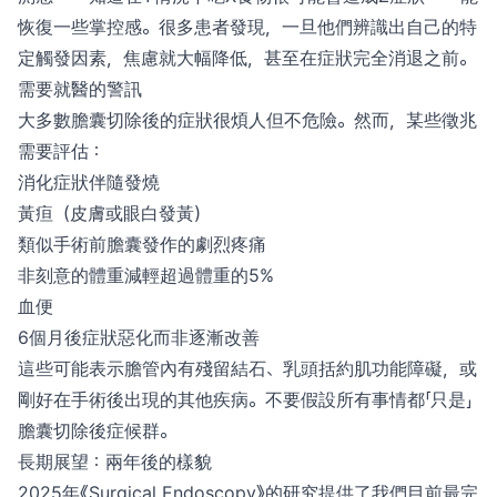
恢復一些掌控感。很多患者發現，一旦他們辨識出自己的特
定觸發因素，焦慮就大幅降低，甚至在症狀完全消退之前。
需要就醫的警訊
大多數膽囊切除後的症狀很煩人但不危險。然而，某些徵兆
需要評估：
消化症狀伴隨發燒
黃疸（皮膚或眼白發黃）
類似手術前膽囊發作的劇烈疼痛
非刻意的體重減輕超過體重的5%
血便
6個月後症狀惡化而非逐漸改善
這些可能表示膽管內有殘留結石、乳頭括約肌功能障礙，或
剛好在手術後出現的其他疾病。不要假設所有事情都「只是」
膽囊切除後症候群。
長期展望：兩年後的樣貌
2025年《Surgical Endoscopy》的研究提供了我們目前最完