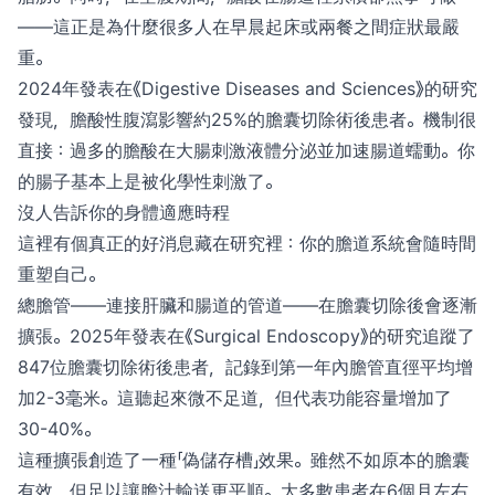
——這正是為什麼很多人在早晨起床或兩餐之間症狀最嚴
重。
2024年發表在《Digestive Diseases and Sciences》的研究
發現，膽酸性腹瀉影響約25%的膽囊切除術後患者。機制很
直接：過多的膽酸在大腸刺激液體分泌並加速腸道蠕動。你
的腸子基本上是被化學性刺激了。
沒人告訴你的身體適應時程
這裡有個真正的好消息藏在研究裡：你的膽道系統會隨時間
重塑自己。
總膽管——連接肝臟和腸道的管道——在膽囊切除後會逐漸
擴張。2025年發表在《Surgical Endoscopy》的研究追蹤了
847位膽囊切除術後患者，記錄到第一年內膽管直徑平均增
加2-3毫米。這聽起來微不足道，但代表功能容量增加了
30-40%。
這種擴張創造了一種「偽儲存槽」效果。雖然不如原本的膽囊
有效，但足以讓膽汁輸送更平順。大多數患者在6個月左右