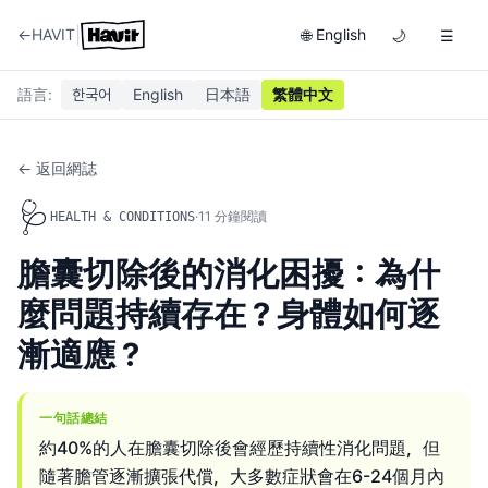
|
←
HAVIT
English
🌐
🌙
☰
語言
:
한국어
English
日本語
繁體中文
← 返回網誌
🩺
·
11
分鐘閱讀
HEALTH & CONDITIONS
膽囊切除後的消化困擾：為什
麼問題持續存在？身體如何逐
漸適應？
一句話總結
約40%的人在膽囊切除後會經歷持續性消化問題，但
隨著膽管逐漸擴張代償，大多數症狀會在6-24個月內