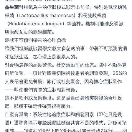
益生菌
對脹氣為主的症狀模式顯示出前景，特別是鼠李糖乳
桿菌（Lactobacillus rhamnosus）和長雙歧桿菌
（Bifidobacterium longum）等菌株。機制可能涉及調節
與膽酸互動的腸道細菌。
症狀不可預測帶來的心理負擔
讓我們坦誠談談醫學文獻大多忽略的事：帶著不可預測的消
化症狀生活，在心理上是很累人的。
對食物選擇的高度警覺。社交活動前的焦慮。腦中不斷盤算
廁所位置。一項針對膽囊切除術後患者的調查發現，35%的
人表示會避免餐廳、旅行或社交聚會，因為擔心症狀發作
——即使他們實際的症狀相對輕微。
這不是軟弱或反應過度。這是被自己身體突襲後的合理反
應。那種不確定性確實很有壓力。
什麼有幫助：系統性地追蹤症狀和觸發因素（即使只是幾
週）通常會揭示那些感覺隨機但其實不是的模式。那種可預
測感——知道在Y情況下吃X食物很可能會造成Z症狀——能