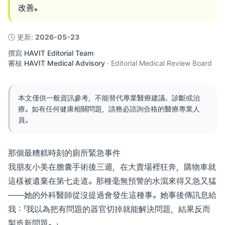
改善。
🕓
更新
:
2026-05-23
撰寫
HAVIT Editorial Team
·
審核
HAVIT Medical Advisory
·
Editorial Medical Review Board
本文僅供一般資訊參考，不能替代專業醫療建議、診斷或治
療。如有任何健康相關問題，請務必諮詢合格的醫療專業人
員。
那個最糟糕時刻的廁所緊急事件
我朋友小美在膽囊手術後三週，在大賣場裡狂奔，購物車就
這樣被遺棄在第七走道。那種毫無預警的水瀉來得又急又猛
——她的外科醫師從沒提過會發生這種事。她事後傳訊息給
我：「我以為把有問題的器官切掉就能解決問題，結果反而
製造新問題。」