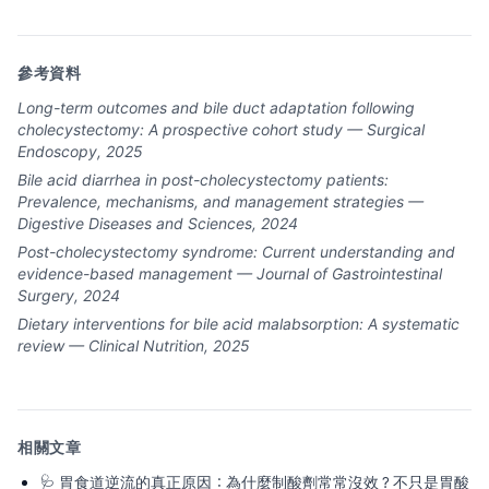
參考資料
Long-term outcomes and bile duct adaptation following
cholecystectomy: A prospective cohort study — Surgical
Endoscopy, 2025
Bile acid diarrhea in post-cholecystectomy patients:
Prevalence, mechanisms, and management strategies —
Digestive Diseases and Sciences, 2024
Post-cholecystectomy syndrome: Current understanding and
evidence-based management — Journal of Gastrointestinal
Surgery, 2024
Dietary interventions for bile acid malabsorption: A systematic
review — Clinical Nutrition, 2025
相關文章
🩺
胃食道逆流的真正原因：為什麼制酸劑常常沒效？不只是胃酸