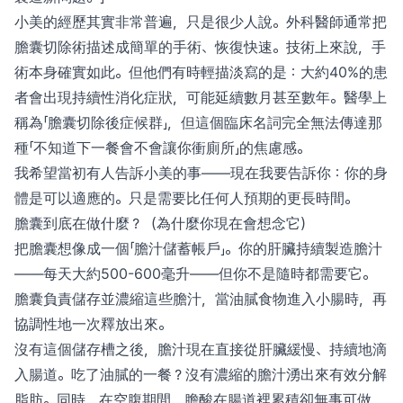
小美的經歷其實非常普遍，只是很少人說。外科醫師通常把
膽囊切除術描述成簡單的手術、恢復快速。技術上來說，手
術本身確實如此。但他們有時輕描淡寫的是：大約40%的患
者會出現持續性消化症狀，可能延續數月甚至數年。醫學上
稱為「膽囊切除後症候群」，但這個臨床名詞完全無法傳達那
種「不知道下一餐會不會讓你衝廁所」的焦慮感。
我希望當初有人告訴小美的事——現在我要告訴你：你的身
體是可以適應的。只是需要比任何人預期的更長時間。
膽囊到底在做什麼？（為什麼你現在會想念它）
把膽囊想像成一個「膽汁儲蓄帳戶」。你的肝臟持續製造膽汁
——每天大約500-600毫升——但你不是隨時都需要它。
膽囊負責儲存並濃縮這些膽汁，當油膩食物進入小腸時，再
協調性地一次釋放出來。
沒有這個儲存槽之後，膽汁現在直接從肝臟緩慢、持續地滴
入腸道。吃了油膩的一餐？沒有濃縮的膽汁湧出來有效分解
脂肪。同時，在空腹期間，膽酸在腸道裡累積卻無事可做