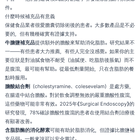
件。
什麼時候補充品有意義
保健食品業者很愛膽囊切除術後的患者。大多數產品是不必
要的，但有幾種確實有證據支持。
牛膽鹽補充品
提供額外的膽酸來幫助消化脂肪。研究結果不
一——有些患者大力推薦，有些人完全沒感覺。如果你的主
要症狀是對油膩食物不耐受（油膩便、吃脂肪後脹氣）而不
是腹瀉，最可能有幫助。從最低劑量開始，只在含脂肪的餐
點時服用。
膽酸結合劑
（cholestyramine、colesevelam）是處方藥，
在腸道中結合膽酸。對於飲食調整無效的嚴重膽酸性腹瀉，
這些藥物可能非常有效。2025年《Surgical Endoscopy》的
研究發現，78%確診膽酸性腹瀉的患者在使用結合劑治療後
有顯著改善。
含脂肪酶的消化酵素
可能有助於脂肪消化，但證據比膽鹽補
充品弱。一般來說可以安全嘗試。