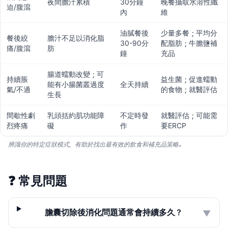
夜間膽汁累積
30分鐘
晚餐攝取水溶性纖
迫/腹瀉
內
維
油膩餐後
少量多餐；平均分
餐後絞
膽汁不足以消化脂
30-90分
配脂肪；牛膽鹽補
痛/腹瀉
肪
鐘
充品
腸道蠕動改變；可
持續脹
益生菌；促進蠕動
能有小腸菌叢過度
全天持續
氣/不適
的食物；就醫評估
生長
間歇性劇
乳頭括約肌功能障
不定時發
就醫評估；可能需
烈疼痛
礙
作
要ERCP
辨識你的特定症狀模式，有助於找出最有效的飲食和補充品策略。
❓
常見問題
膽囊切除後消化問題通常會持續多久？
▼