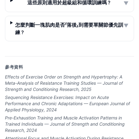
這些原則適用於超級組和循環訓練嗎？
▼
怎麼判斷一塊肌肉是否「落後」到需要單關節優先訓
▼
練？
參考資料
Effects of Exercise Order on Strength and Hypertrophy: A
Meta-Analysis of Resistance Training Studies — Journal of
Strength and Conditioning Research, 2025
Sequencing Resistance Exercises: Impact on Acute
Performance and Chronic Adaptations — European Journal of
Applied Physiology, 2024
Pre-Exhaustion Training and Muscle Activation Patterns in
Trained Individuals — Journal of Strength and Conditioning
Research, 2024
Attentional Focus and Muscle Activation During Resistance