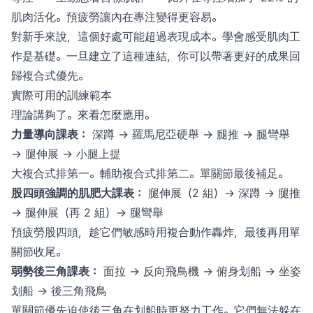
肌肉活化。預疲勞讓內在專注變得更容易。
對新手來說，這個好處可能超過表現成本。學會感受肌肉工
作是基礎。一旦建立了這種連結，你可以帶著更好的成果回
歸複合式優先。
實際可用的訓練範本
理論講夠了。來看怎麼應用。
力量導向課表：
深蹲 → 羅馬尼亞硬舉 → 腿推 → 腿彎舉
→ 腿伸展 → 小腿上提
大複合式排第一。輔助複合式排第二。單關節最後補足。
股四頭強調的肌肥大課表：
腿伸展（2 組）→ 深蹲 → 腿推
→ 腿伸展（再 2 組）→ 腿彎舉
預疲勞股四頭，趁它們敏感時用複合動作轟炸，最後再用單
關節收尾。
弱勢後三角課表：
面拉 → 反向飛鳥機 → 俯身划船 → 坐姿
划船 → 後三角飛鳥
單關節優先迫使後三角在划船時更努力工作。它們無法躲在