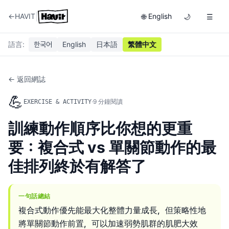
|
←
HAVIT
English
🌐
🌙
☰
語言
:
한국어
English
日本語
繁體中文
← 返回網誌
💪
·
9
分鐘閱讀
EXERCISE & ACTIVITY
訓練動作順序比你想的更重
要：複合式 vs 單關節動作的最
佳排列終於有解答了
一句話總結
複合式動作優先能最大化整體力量成長，但策略性地
將單關節動作前置，可以加速弱勢肌群的肌肥大效