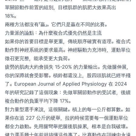
單關節動作前置的組別，目標肌群的肌肥大效果高出
18%。
兩種方法都沒有「贏」。它們只是贏在不同的比賽。
力量派的論點：為什麼複合式優先仍然是主流
如果你的首要目標是舉更重，傳統順序確實有道理。複合式
動作對神經系統的要求最高。神經驅動力充沛時，運動單位
徵召更完整，能承受更大負荷。
疲勞的肌肉大約會損失 15-20% 的力量輸出。先做腿伸展，
你的深蹲就會受影響。槓鈴都還沒上，股四頭肌就已經半殘
了。European Journal of Applied Physiology 在 2024
年的研究記錄了這個現象：先做單關節動作的受試者，後續
複合動作的負重平均下降 17%。
對力量型選手來說，這很關鍵。槓上的每一公斤都算數。如
果你在追 227 公斤的硬舉，拉的時候需要每一個運動單位
都全力啟動。先用腿彎舉把腿後肌操累，根本是自我破壞。
健力選手幾十年前就搞懂這件事了。比賽動作在訓練中永遠