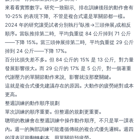
來看看實際數字。研究一致顯示，排在訓練後段的動作會有
10-25% 的表現下降，不管是複合式還是單關節都一樣。
2024 年的研究讓受試者分別執行「臥推→三頭伸展」或相反
順序。當臥推排第二時，平均負重從 84 公斤掉到 71 公斤
——下降 15%。當三頭伸展排第二時，平均負重從 29 公斤
掉到 24 公斤——下降 17%。
百分比損失差不多。但 84 公斤的 15% 是 13 公斤，對力量
發展影響很大。而 29 公斤的 17% 是 5 公斤，對一個著重
代謝壓力的單關節動作來說，影響就沒那麼關鍵。
這就是複合式優先建議存在的原因。大動作的疲勞絕對成本
更高。
整週訓練的動作順序規劃
單次訓練的順序重要。但整週的規劃更重要。
聰明的教練會在整週訓練中操作動作順序，不只是單一課表
內。週一的胸部訓練可能遵循傳統的複合式優先邏輯。週四
的課表可能翻轉劇本，用單關節預疲勞。