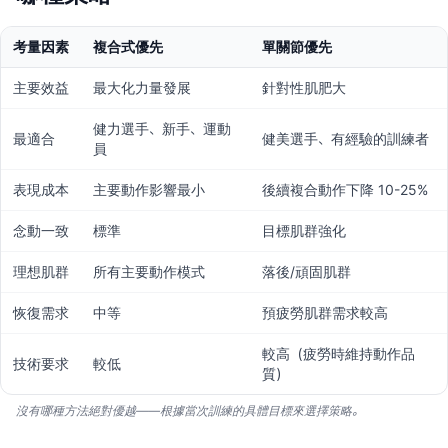
考量因素
複合式優先
單關節優先
主要效益
最大化力量發展
針對性肌肥大
健力選手、新手、運動
最適合
健美選手、有經驗的訓練者
員
表現成本
主要動作影響最小
後續複合動作下降 10-25%
念動一致
標準
目標肌群強化
理想肌群
所有主要動作模式
落後/頑固肌群
恢復需求
中等
預疲勞肌群需求較高
較高（疲勞時維持動作品
技術要求
較低
質）
沒有哪種方法絕對優越——根據當次訓練的具體目標來選擇策略。