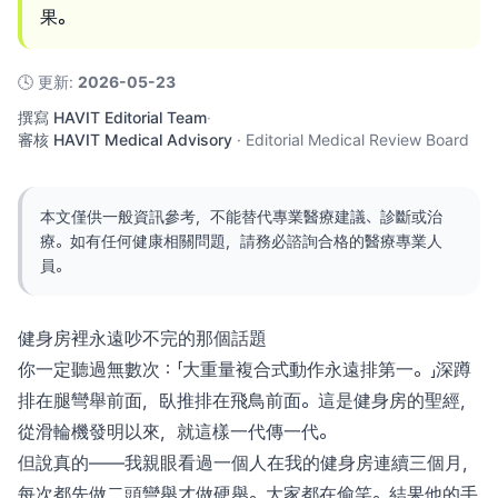
果。
🕓
更新
:
2026-05-23
撰寫
HAVIT Editorial Team
·
審核
HAVIT Medical Advisory
·
Editorial Medical Review Board
本文僅供一般資訊參考，不能替代專業醫療建議、診斷或治
療。如有任何健康相關問題，請務必諮詢合格的醫療專業人
員。
健身房裡永遠吵不完的那個話題
你一定聽過無數次：「大重量複合式動作永遠排第一。」深蹲
排在腿彎舉前面，臥推排在飛鳥前面。這是健身房的聖經，
從滑輪機發明以來，就這樣一代傳一代。
但說真的——我親眼看過一個人在我的健身房連續三個月，
每次都先做二頭彎舉才做硬舉。大家都在偷笑。結果他的手