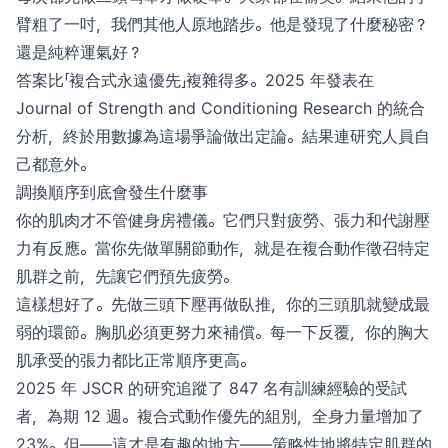
臂粗了一吋，我們其他人原地踏步。他是發現了什麼秘密？
還是純粹運氣好？
答案比「複合式永遠優先」複雜得多。2025 年發表在
Journal of Strength and Conditioning Research 的統合
分析，終於用數據為這場爭論做出定論。結果連研究人員自
己都意外。
調換順序到底會發生什麼事
你的肌肉才不管健身房禮儀。它們只對疲勞、張力和代謝壓
力有反應。當你先做單關節動作，就是在複合動作徵召特定
肌群之前，先讓它們預先疲勞。
這樣想好了。先做三頭下壓再做臥推，你的三頭肌就變成最
弱的環節。胸肌必須更努力來補償。每一下反覆，你的胸大
肌承受的張力都比正常順序更高。
2025 年 JSCR 的研究追蹤了 847 名有訓練經驗的受試
者，為期 12 週。複合式動作優先的組別，全身力量增加了
23%。但——這才是有趣的地方——策略性地將特定肌群的