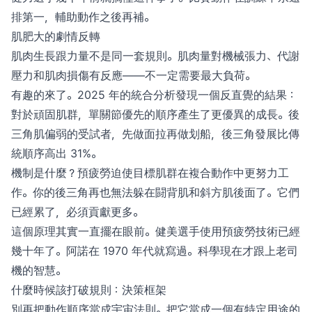
排第一，輔助動作之後再補。
肌肥大的劇情反轉
肌肉生長跟力量不是同一套規則。肌肉量對機械張力、代謝
壓力和肌肉損傷有反應——不一定需要最大負荷。
有趣的來了。2025 年的統合分析發現一個反直覺的結果：
對於頑固肌群，單關節優先的順序產生了更優異的成長。後
三角肌偏弱的受試者，先做面拉再做划船，後三角發展比傳
統順序高出 31%。
機制是什麼？預疲勞迫使目標肌群在複合動作中更努力工
作。你的後三角再也無法躲在闘背肌和斜方肌後面了。它們
已經累了，必須貢獻更多。
這個原理其實一直擺在眼前。健美選手使用預疲勞技術已經
幾十年了。阿諾在 1970 年代就寫過。科學現在才跟上老司
機的智慧。
什麼時候該打破規則：決策框架
別再把動作順序當成宇宙法則。把它當成一個有特定用途的