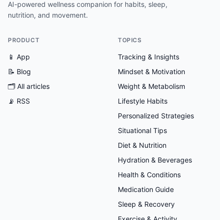
AI-powered wellness companion for habits, sleep,
nutrition, and movement.
PRODUCT
TOPICS
📱 App
Tracking & Insights
📝 Blog
Mindset & Motivation
🗂
All articles
Weight & Metabolism
📡 RSS
Lifestyle Habits
Personalized Strategies
Situational Tips
Diet & Nutrition
Hydration & Beverages
Health & Conditions
Medication Guide
Sleep & Recovery
Exercise & Activity