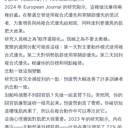
2024 年 European Journal 的研究顯示，這種做法兼得兩
種好處。在整週交替使用複合式優先和單關節優先的受試
者，力量增長與純複合式優先組相當，同時達到更優異的肌
肥大效果。
研究人員稱之為「順序週期化」。我稱之為不要太教條。
實際的週間分配可能長這樣：第一天對主要動作模式使用複
合式優先。第二天對弱勢肌群使用單關節優先。第三天回到
複合式優先。根據你的目標和弱點輪替。
念動一致這個變數
研究沒有完全捕捉到的一點：預疲勞大幅改善了許多訓練者
的念動一致。
划船時感覺不到闘背肌？先做一組直臂下拉。突然間，你的
闘背肌像聖誕樹一樣亮起來。預疲勞創造了覺察。你確切知
道哪塊肌肉累了，所以在複合動作中可以專注於它。
這個心理層面對肌肥大很重要。2023 年的研究顯示，內在
專注——主動想著目標肌群——比外在專注增加了 22% 的