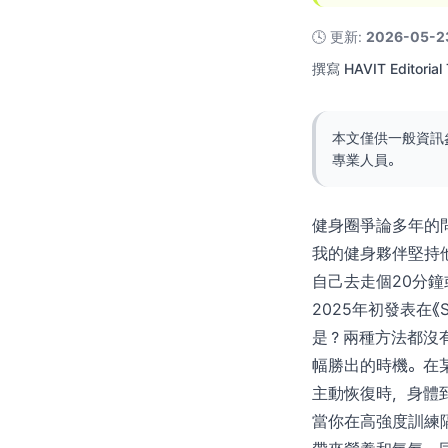
🕓
更新
:
2026-05-2
撰寫
HAVIT Editorial
本文僅供一般資訊
專業人員。
健身圈爭論多年的
我的健身夥伴堅持他
自己去走個20分
2025年初發表在《
是？兩種方法都沒
幅勝出的時機。在
主動恢復時，身體
當你在高強度訓練