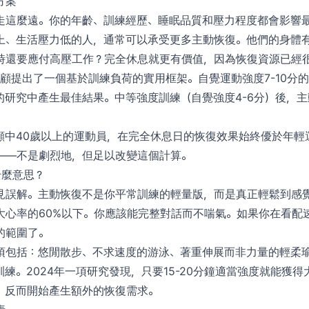
方案
走這麼遠。你的年齡、訓練經歷、睡眠品質和壓力程度都會影響
上、生活壓力低的人，通常可以承受更多主動恢復。他們的身體
時還要應付高壓工作？完全休息就更有價值，因為恢復資源已經
回顧提出了一個基於訓練負荷的實用框架。自覺運動強度7-10分
3%的研究中產生最佳結果。中等強度訓練（自覺強度4-6分）後，主
顧中40歲以上的運動員，在完全休息日的恢復效果始終優於年輕
——不是劇烈地，但足以改變這個計算。
什麼意思？
見誤解。主動恢復不是你平常訓練的輕量版，而是真正輕鬆到感覺
大心率的60%以下。你應該能完整對話而不喘氣。如果你在看配
的範圍了。
項包括：悠閒散步、不求速度的游泳、著重伸展而非力量的輕柔
練。2024年一項研究發現，只要15-20分鐘適當強度就能獲
，反而開始產生額外的恢復需求。