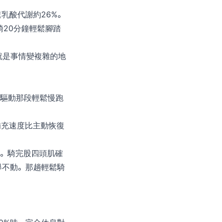
乳酸代謝約26%。
練後騎20分鐘輕鬆腳踏
就是事情變複雜的地
去驅動那段輕鬆慢跑
醣補充速度比主動恢復
車。騎完股四頭肌確
舉不動。那趟輕鬆騎