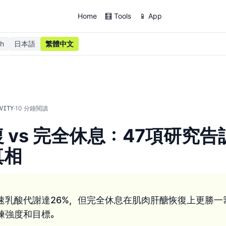
Home
🧮 Tools
📱 App
sh
日本語
繁體中文
·
10
分鐘閱讀
VITY
 vs 完全休息：47項研究
真相
速乳酸代謝達26%，但完全休息在肌肉肝醣恢復上更勝一
練強度和目標。