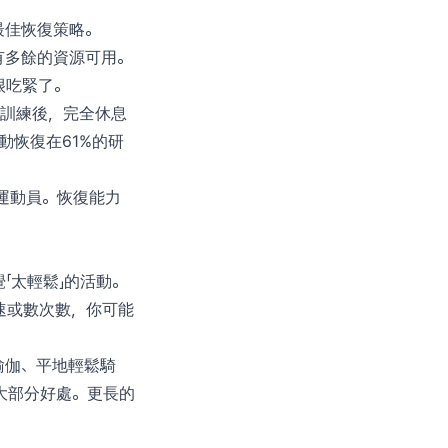
最佳恢復策略。
有多餘的資源可用。
很吃緊了。
的訓練後，完全休息
動恢復在61%的研
運動員。恢復能力
「太輕鬆」的活動。
速或數次數，你可能
瑜伽、平地輕鬆騎
得大部分好處。更長的