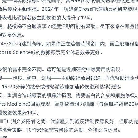
）是一個客觀指標。研究顯示，當HRV比你的個人基準值低超過1
果優於主動恢復。2024年一項追蹤CrossFit運動員的研究發
練表現比硬撐著做主動恢復的人提升了12%。
用。爬樓梯不會皺眉頭？輕度活動可能有幫助。坐下來像在跟身
絕對要休息。
4-72小時達到高峰。如果你正在這個時間窗口內，而且痠痛程度
f Sports Sciences》的數據顯示完全休息效果更好。
恢復的需求完全不同。這可能是近期研究中最實用的發現。
後——跑步、騎車、划船——主動恢復效果很好。血流幫助清除
15-20分鐘的散步或輕鬆游泳能加速你恢復到基準狀態。
反。重訓會造成顯著的肌纖維損傷，需要蛋白質合成和細胞修復
rts Medicine》回顧發現，高訓練量阻力訓練（每個肌群超過2
恢復效果好19%。
HIIT）則介於兩者之間。代謝壓力對輕度活動反應良好，但肌肉
混合策略：10-15分鐘非常輕度的活動，然後延長休息。