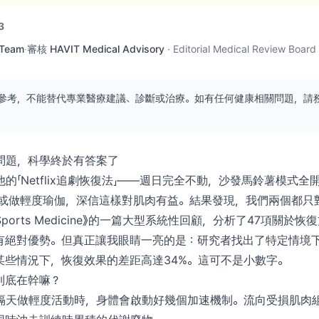
3
 Team
·
審核
HAVIT Medical Advisory
·
Editorial Medical Review Board
參考，不能替代專業醫療建議、診斷或治療。如有任何健康相關問題，請
問題，科學終於有答案了
的「Netflix追劇恢復法」——週日完全不動，沙發馬鈴薯模式
鐘或做輕度瑜伽，深信這樣對肌肉有益。結果發現，我們兩個都只
Sports Medicine》的一篇大型系統性回顧，分析了47項關於
有絕對優勢。但真正讓我眼睛一亮的是：研究者找出了特定情境
某些情況下，恢復效果的差距高達34%。這可不是小數字。
到底在幹嘛？
隔天做輕度活動時，身體會啟動好幾個加速機制。流向受損肌肉