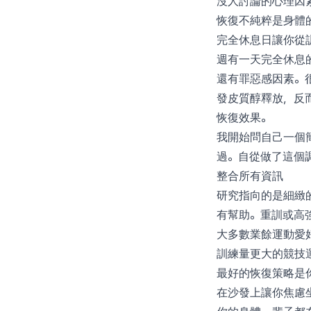
沒人討論的心理因
恢復不純粹是身體
完全休息日讓你從訓練所
週有一天完全休息
還有罪惡感因素。
發皮質醇釋放，反
恢復效果。
我開始問自己一個
過。自從做了這個
整合所有資訊
研究指向的是細緻
有幫助。重訓或高
大多數業餘運動愛
訓練量更大的競技
最好的恢復策略是
在沙發上讓你焦慮