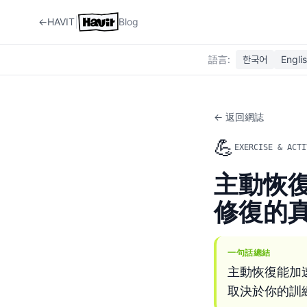
|
←
HAVIT
Blog
語言
:
한국어
Engli
← 返回網誌
💪
EXERCISE & ACTI
主動恢復
修復的
一句話總結
主動恢復能加
取決於你的訓