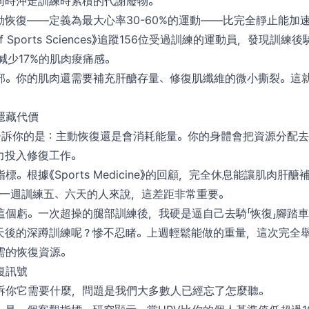
同時沖走訓練時累積的代謝廢物。
恢復——定義為最大心率30-60%的運動——比完全靜止能加速
al of Sports Sciences》追蹤156位受過訓練的運動員，發現訓
減少17%的肌肉痠痛感。
部。你的肌肉還需要補充肝醣存量、修復肌纖維的微小撕裂。這
隱藏代價
會告訴你的是：主動恢復還是會消耗能量。你的身體會把資源分配
力投入修復工作。
。根據《Sports Medicine》的回顧，完全休息能讓肌肉肝
對於一週訓練五、六天的人來說，這差距非常重要。
這個虧。一次超操的腿部訓練後，我硬是逼自己去騎「恢復」腳踏
天後的深蹲訓練呢？慘不忍睹。上週輕鬆能做的重量，這次完全
需的恢復資源。
復訊號
訴你它需要什麼，問題是我們大多數人已經忘了怎麼聽。