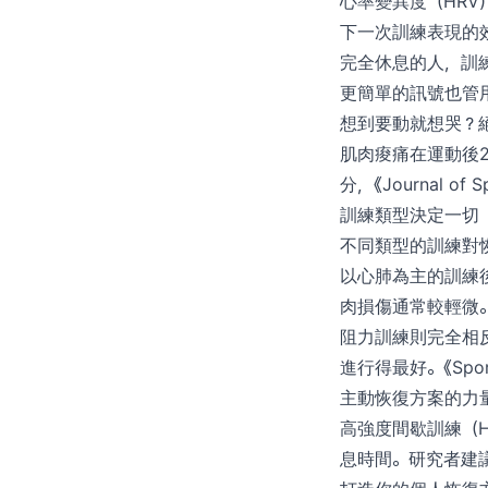
心率變異度（HRV
下一次訓練表現的效
完全休息的人，訓
更簡單的訊號也管
想到要動就想哭？
肌肉痠痛在運動後2
分，《Journal o
訓練類型決定一切
不同類型的訓練對
以心肺為主的訓練
肉損傷通常較輕微。
阻力訓練則完全相
進行得最好。《Spo
主動恢復方案的力量
高強度間歇訓練（
息時間。研究者建議