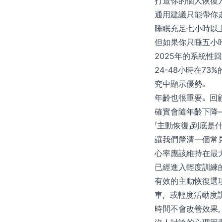
打造你的個人恢復
通用建議只能帶你
睡眠充足七小時以
但如果你只睡五小
2025年的系統性
24-48小時在7
究中顯示優勢。
年齡也很重要。回
確實會隨年齡下降
「主動恢復」到底是
讓我們釐清一個常
心率應該維持在最
已經進入輕度訓練
有效的主動恢復選
車，或輕度活動度訓
時間不會改善效果