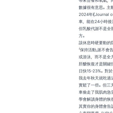
帶來營養和氧氣，
數據很有意思。主動
2024年《Journ
車，能在24小時後
但乳酸代謝不是全
方。
該休息時硬要動的
「保持活動」派不
或游泳，而不是全
肝醣恢復才是關鍵指標
日快15-23%。
我去年秋天就吃過
實鬆了一些。但三
車偷走了我肌肉急
學會解讀身體的恢
其實你的身體會告