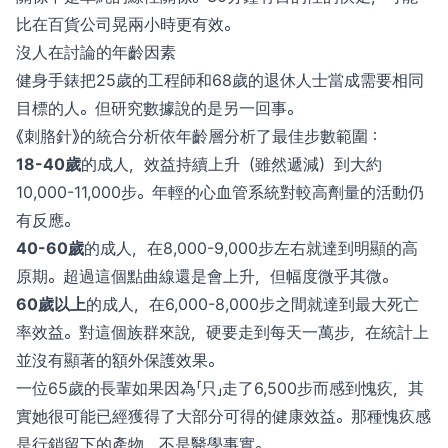
比在百貨公司晃兩小時更有效。
沒人在討論的年齡因素
健身手錶把25歲的工程師和68歲的退休人士當成需要相同
目標的人。但研究數據說的是另一回事。
《刺胳針》的統合分析依年齡層分析了最佳步數範圍：
18-40歲
的成人，效益持續上升（雖然遞減）到大約
10,000-11,000步。年輕的心血管系統對較高劑量的活動仍
有反應。
40-60歲
的成人，在8,000-9,000步左右就達到明顯的高
原期。超過這個點曲線還是會上升，但幅度微乎其微。
60歲以上
的成人，在6,000-8,000步之間就達到最大死亡
率效益。對這個族群來說，硬要走到每天一萬步，在統計上
並沒有顯著的額外保護效果。
一位65歲的長輩如果因為「只」走了6,500步而感到愧疚，其
實她很可能已經獲得了大部分可得的健康效益。那種愧疚感
是行銷留下的產物，不是醫學事實。