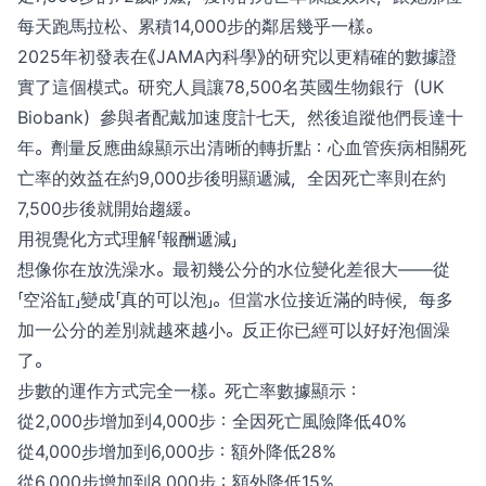
每天跑馬拉松、累積14,000步的鄰居幾乎一樣。
2025年初發表在《JAMA內科學》的研究以更精確的數據證
實了這個模式。研究人員讓78,500名英國生物銀行（UK
Biobank）參與者配戴加速度計七天，然後追蹤他們長達十
年。劑量反應曲線顯示出清晰的轉折點：心血管疾病相關死
亡率的效益在約9,000步後明顯遞減，全因死亡率則在約
7,500步後就開始趨緩。
用視覺化方式理解「報酬遞減」
想像你在放洗澡水。最初幾公分的水位變化差很大——從
「空浴缸」變成「真的可以泡」。但當水位接近滿的時候，每多
加一公分的差別就越來越小。反正你已經可以好好泡個澡
了。
步數的運作方式完全一樣。死亡率數據顯示：
從2,000步增加到4,000步：全因死亡風險降低40%
從4,000步增加到6,000步：額外降低28%
從6,000步增加到8,000步：額外降低15%