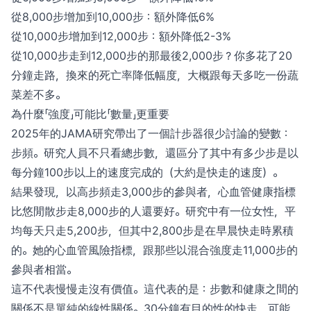
從8,000步增加到10,000步：額外降低6%
從10,000步增加到12,000步：額外降低2-3%
從10,000步走到12,000步的那最後2,000步？你多花了20
分鐘走路，換來的死亡率降低幅度，大概跟每天多吃一份蔬
菜差不多。
為什麼「強度」可能比「數量」更重要
2025年的JAMA研究帶出了一個計步器很少討論的變數：
步頻。研究人員不只看總步數，還區分了其中有多少步是以
每分鐘100步以上的速度完成的（大約是快走的速度）。
結果發現，以高步頻走3,000步的參與者，心血管健康指標
比悠閒散步走8,000步的人還要好。研究中有一位女性，平
均每天只走5,200步，但其中2,800步是在早晨快走時累積
的。她的心血管風險指標，跟那些以混合強度走11,000步的
參與者相當。
這不代表慢慢走沒有價值。這代表的是：步數和健康之間的
關係不是單純的線性關係。30分鐘有目的性的快走，可能