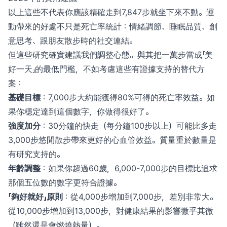
以上這些不代表你應該精確走到7,847步就坐下來不動。運
動帶來的好處不只是死亡率統計：情緒調節、睡眠品質、創
意思考、跟朋友散步時的社交連結。
但這些研究確實建議我們調整心態。與其把一萬步當成「美
好一天」的最低門檻，不如考慮這些有證據支持的替代方
案：
基礎目標
：7,000步大約能獲得80%可得的死亡率效益。如
果你穩定達到這個數字，你做得很好了。
強度加分
：30分鐘的快走（每分鐘100步以上）可能比多走
3,000步悠閒散步帶來更好的心血管效益。質量重於數量是
有研究支持的。
年齡調整
：如果你超過60歲，6,000-7,000步的目標比追求
那個五位數的數字更符合證據。
「夠好就好」原則
：從4,000步增加到7,000步，差別非常大。
從10,000步增加到13,000步，對健康結果的影響微乎其微
（雖然還是會燃燒熱量）。