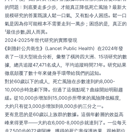
的問題：到底要走多少步，才能真正降低死亡風險？最新大
規模研究的答案既讓人鬆一口氣，又有點令人困惑。鬆一口
氣是因為你可能根本不需要走到一萬步；困惑的是，真正的
「最佳步數」因人而異。
2024-2025年世代研究的實際發現
《刺胳針公共衛生》（Lancet Public Health）在2024年發
表了一項大型統合分析，彙整了橫跨四大洲、15項研究的數
據，總共追蹤47,471名成人，平均追蹤時間7.1年。研究結果
徹底顛覆了數十年來健身手環帶給我們的認知。
對於60歲以下的成人，死亡風險在步數達到約8,000-
10,000步時急劇下降。但過了這個點呢？曲線開始明顯趨
緩。從10,000步增加到15,000步所帶來的風險降低幅度，
大約只有從3,000步增加到8,000步的三分之一。
更有意思的是60歲以上族群的數據。這個年齡層的效益高
峰來得更早——大約在6,000-8,000步就達到了。一位每天
走7,500步的72歲阿嬤，獲得的死亡率保護效果，跟她那位