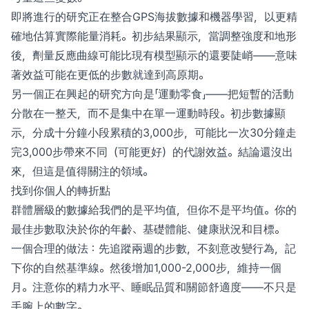
即將進行的研究正在整合GPS海拔數據和機器學習，以更精
確地估算實際能量消耗。初步結果顯示，當調整強度和地形
後，劑量反應曲線可能比現有模型顯示的還要陡峭——意味
著效益可能在更低的步數就達到高原期。
另一個正在興起的研究方向是「運動零食」——把短暫的活動
分散在一整天，而不是集中在單一運動時段。初步數據顯
示，分成十分鐘小段累積的3,000步，可能比一次30分鐘走
完3,000步帶來不同（可能更好）的代謝效益。結論還沒出
來，但這是值得關注的領域。
找到你個人的轉折點
群體層級的數據給我們的是平均值，但你不是平均值。你的
最佳步數取決於你的年齡、基礎體能、健康狀況和目標。
一個合理的做法：先追蹤兩週的步數，不刻意改變行為，記
下你的自然基準線。然後增加1,000-2,000步，維持一個
月。注意你的精力水平、睡眠品質和關節舒適度——不只是
手腕上的數字。