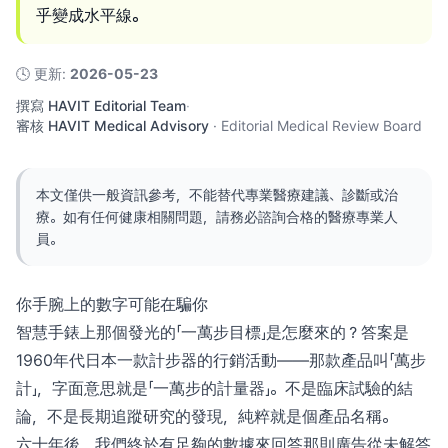
乎變成水平線。
🕓
更新
:
2026-05-23
撰寫
HAVIT Editorial Team
·
審核
HAVIT Medical Advisory
·
Editorial Medical Review Board
本文僅供一般資訊參考，不能替代專業醫療建議、診斷或治
療。如有任何健康相關問題，請務必諮詢合格的醫療專業人
員。
你手腕上的數字可能在騙你
智慧手錶上那個發光的「一萬步目標」是怎麼來的？答案是
1960年代日本一款計步器的行銷活動——那款產品叫「萬步
計」，字面意思就是「一萬步的計量器」。不是臨床試驗的結
論，不是長期追蹤研究的發現，純粹就是個產品名稱。
六十年後，我們終於有足夠的數據來回答那則廣告從未解答