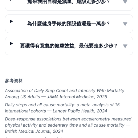
如果我的目標是減重，應該走多少步？
▼
為什麼健身手錶的預設值還是一萬步？
▼
要獲得有意義的健康效益，最低要走多少步？
▼
參考資料
Association of Daily Step Count and Intensity With Mortality
Among US Adults — JAMA Internal Medicine, 2025
Daily steps and all-cause mortality: a meta-analysis of 15
international cohorts — Lancet Public Health, 2024
Dose-response associations between accelerometry measured
physical activity and sedentary time and all cause mortality —
British Medical Journal, 2024