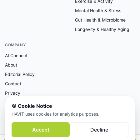
Exercise & Activity
Mental Health & Stress
Gut Health & Microbiome
Longevity & Healthy Aging
COMPANY
AI Connect
About
Editorial Policy
Contact
Privacy
Terms
🍪
Cookie Notice
HAVIT uses cookies for analytics purposes.
AI-assisted research, human-reviewed editorial.
Accept
Decline
© 2026 AI Connect Inc. All rights reserved.