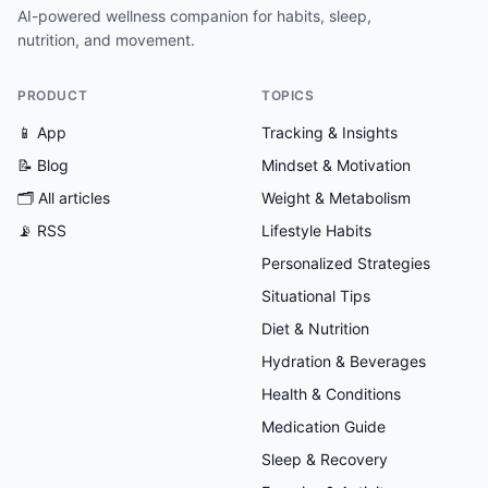
AI-powered wellness companion for habits, sleep,
nutrition, and movement.
PRODUCT
TOPICS
📱 App
Tracking & Insights
📝 Blog
Mindset & Motivation
🗂
All articles
Weight & Metabolism
📡 RSS
Lifestyle Habits
Personalized Strategies
Situational Tips
Diet & Nutrition
Hydration & Beverages
Health & Conditions
Medication Guide
Sleep & Recovery