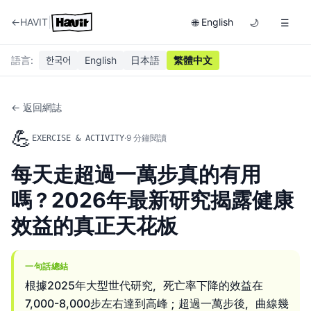
|
←
HAVIT
English
🌐
🌙
☰
語言
:
한국어
English
日本語
繁體中文
← 返回網誌
💪
·
9
分鐘閱讀
EXERCISE & ACTIVITY
每天走超過一萬步真的有用
嗎？2026年最新研究揭露健康
效益的真正天花板
一句話總結
根據2025年大型世代研究，死亡率下降的效益在
7,000-8,000步左右達到高峰；超過一萬步後，曲線幾