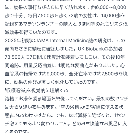
は、効果の頭打ちがさらに早く訪れます。約6,000〜8,000
歩で十分。毎日7,500歩を歩く72歳の女性は、14,000歩を
記録するマラソンランナーの隣人とほぼ同等の死亡リスク低
減効果を得ていたのです。
2025年初頭のJAMA Internal Medicine誌の研究は、この
傾向をさらに精密に確認しました。UK Biobankの参加者
78,500人に7日間加速度計を装着してもらい、その後10年
間追跡。用量反応曲線には明確な変曲点がありました。心
血管系の転帰では約9,000歩、全死亡率では約7,500歩を境
に、効果の伸びが著しく鈍化していたのです。
「収穫逓減」を視覚的に理解する
浴槽にお湯を張る場面を想像してください。最初の数センチ
は大きな違いを生みます。「空の浴槽」から「実際に使える状
態」になるわけですから。でも、ほぼ満杯に近づくと、1セン
チ増えてもあまり変わりません。どのみち快適なお風呂に入
れるのです。