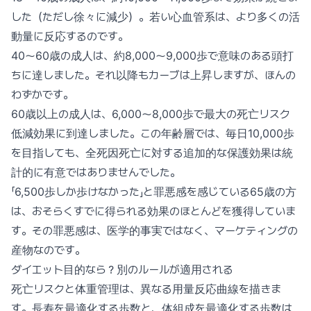
した（ただし徐々に減少）。若い心血管系は、より多くの活
動量に反応するのです。
40〜60歳の成人は、約8,000〜9,000歩で意味のある頭打
ちに達しました。それ以降もカーブは上昇しますが、ほんの
わずかです。
60歳以上の成人は、6,000〜8,000歩で最大の死亡リスク
低減効果に到達しました。この年齢層では、毎日10,000歩
を目指しても、全死因死亡に対する追加的な保護効果は統
計的に有意ではありませんでした。
「6,500歩しか歩けなかった」と罪悪感を感じている65歳の方
は、おそらくすでに得られる効果のほとんどを獲得していま
す。その罪悪感は、医学的事実ではなく、マーケティングの
産物なのです。
ダイエット目的なら？別のルールが適用される
死亡リスクと体重管理は、異なる用量反応曲線を描きま
す。長寿を最適化する歩数と、体組成を最適化する歩数は