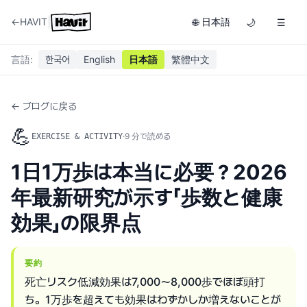
|
←
HAVIT
日本語
🌐
🌙
☰
言語
:
한국어
English
日本語
繁體中文
← ブログに戻る
💪
·
9
分で読める
EXERCISE & ACTIVITY
1日1万歩は本当に必要？2026
年最新研究が示す「歩数と健康
効果」の限界点
要約
死亡リスク低減効果は7,000〜8,000歩でほぼ頭打
ち。1万歩を超えても効果はわずかしか増えないことが