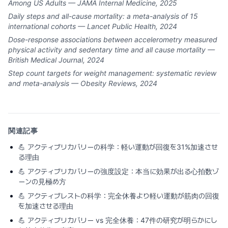
Among US Adults — JAMA Internal Medicine, 2025
Daily steps and all-cause mortality: a meta-analysis of 15
international cohorts — Lancet Public Health, 2024
Dose-response associations between accelerometry measured
physical activity and sedentary time and all cause mortality —
British Medical Journal, 2024
Step count targets for weight management: systematic review
and meta-analysis — Obesity Reviews, 2024
関連記事
💪
アクティブリカバリーの科学：軽い運動が回復を31%加速させ
る理由
💪
アクティブリカバリーの強度設定：本当に効果が出る心拍数ゾ
ーンの見極め方
💪
アクティブレストの科学：完全休養より軽い運動が筋肉の回復
を加速させる理由
💪
アクティブリカバリー vs 完全休養：47件の研究が明らかにし