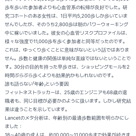
歩を歩いた参加者よりも心血管系の転帰が良好でした。研
究コホートのある女性は、1日平均5,200歩しか歩いていま
せんでしたが、そのうち2,800歩は朝のパワーウォーキング
中に稼いでいました。彼女の心血管リスクプロファイルは、
様々な強度で11,000歩を歩く参加者と同等だったのです。
これは、ゆっくり歩くことに意味がないという話ではありま
せん。歩数と健康の関係は単純な直線ではないということで
す。30分の目的を持った早歩きは、ショッピングモールを2
時間ぶらぶら歩くよりも効果的かもしれないのです。
誰も語らない「年齢」という要因
フィットネストラッカーは、25歳のエンジニアも68歳の退
職者も、同じ目標が必要かのように扱います。しかし研究結
果は違うことを示しています。
Lancetのメタ分析は、年齢別の最適歩数範囲を明らかにし
ました：
18〜40歳の成人は、約10,000〜11,000歩まで効果が続きま