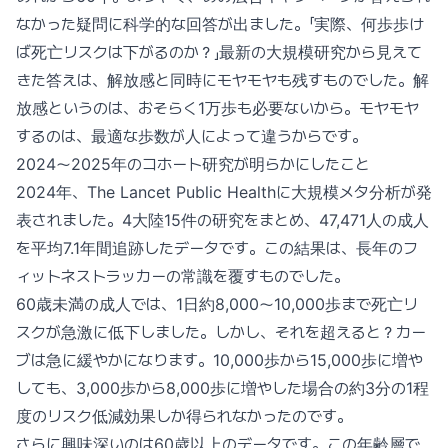
なかった疑問に科学的な回答が出ました。「実際、何歩歩け
ば死亡リスクは下がるのか？」最新の大規模研究から見えて
きた答えは、解放感と同時にモヤモヤも残すものでした。解
放感というのは、おそらく1万歩も必要ないから。モヤモヤ
するのは、最適な歩数が人によって違うからです。
2024〜2025年のコホート研究が明らかにしたこと
2024年、The Lancet Public Healthに大規模メタ分析が発
表されました。4大陸15件の研究をまとめ、47,471人の成人
を平均7.1年間追跡したデータです。この結果は、長年のフ
ィットネストラッカーの常識を覆すものでした。
60歳未満の成人では、1日約8,000〜10,000歩まで死亡リ
スクが急激に低下しました。しかし、それを超えると？カー
ブは急に緩やかになります。10,000歩から15,000歩に増や
しても、3,000歩から8,000歩に増やした場合の約3分の1程
度のリスク低減効果しか得られなかったのです。
さらに興味深いのは60歳以上のデータです。この年齢層で