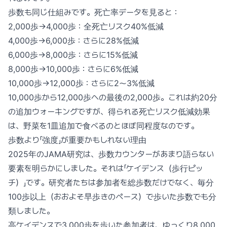
歩数も同じ仕組みです。死亡率データを見ると：
2,000歩→4,000歩：全死亡リスク40%低減
4,000歩→6,000歩：さらに28%低減
6,000歩→8,000歩：さらに15%低減
8,000歩→10,000歩：さらに6%低減
10,000歩→12,000歩：さらに2〜3%低減
10,000歩から12,000歩への最後の2,000歩。これは約20分
の追加ウォーキングですが、得られる死亡リスク低減効果
は、野菜を1皿追加で食べるのとほぼ同程度なのです。
歩数より「強度」が重要かもしれない理由
2025年のJAMA研究は、歩数カウンターがあまり語らない
要素を明らかにしました。それは「ケイデンス（歩行ピッ
チ）」です。研究者たちは参加者を総歩数だけでなく、毎分
100歩以上（おおよそ早歩きのペース）で歩いた歩数でも分
類しました。
高ケイデンスで3,000歩を歩いた参加者は、ゆっくり8,000