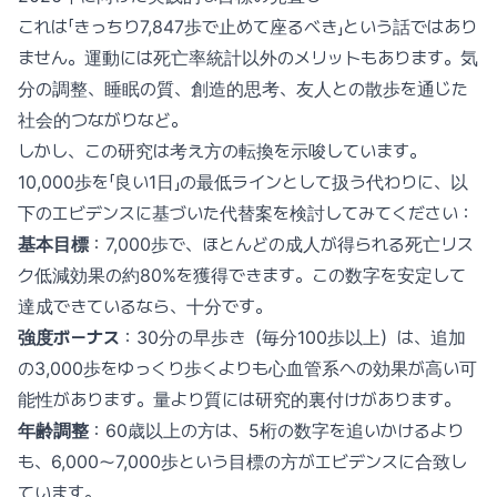
これは「きっちり7,847歩で止めて座るべき」という話ではあり
ません。運動には死亡率統計以外のメリットもあります。気
分の調整、睡眠の質、創造的思考、友人との散歩を通じた
社会的つながりなど。
しかし、この研究は考え方の転換を示唆しています。
10,000歩を「良い1日」の最低ラインとして扱う代わりに、以
下のエビデンスに基づいた代替案を検討してみてください：
基本目標
：7,000歩で、ほとんどの成人が得られる死亡リス
ク低減効果の約80%を獲得できます。この数字を安定して
達成できているなら、十分です。
強度ボーナス
：30分の早歩き（毎分100歩以上）は、追加
の3,000歩をゆっくり歩くよりも心血管系への効果が高い可
能性があります。量より質には研究的裏付けがあります。
年齢調整
：60歳以上の方は、5桁の数字を追いかけるより
も、6,000〜7,000歩という目標の方がエビデンスに合致し
ています。