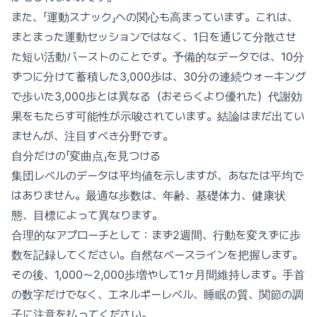
また、「運動スナック」への関心も高まっています。これは、
まとまった運動セッションではなく、1日を通じて分散させ
た短い活動バーストのことです。予備的なデータでは、10分
ずつに分けて蓄積した3,000歩は、30分の連続ウォーキング
で歩いた3,000歩とは異なる（おそらくより優れた）代謝効
果をもたらす可能性が示唆されています。結論はまだ出てい
ませんが、注目すべき分野です。
自分だけの「変曲点」を見つける
集団レベルのデータは平均値を示しますが、あなたは平均で
はありません。最適な歩数は、年齢、基礎体力、健康状
態、目標によって異なります。
合理的なアプローチとして：まず2週間、行動を変えずに歩
数を記録してください。自然なベースラインを把握します。
その後、1,000〜2,000歩増やして1ヶ月間維持します。手首
の数字だけでなく、エネルギーレベル、睡眠の質、関節の調
子に注意を払ってください。