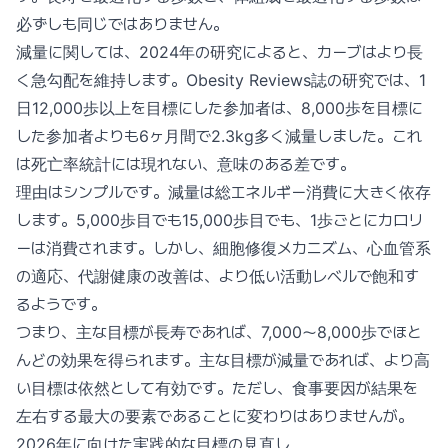
必ずしも同じではありません。
減量に関しては、2024年の研究によると、カーブはより長
く急勾配を維持します。Obesity Reviews誌の研究では、1
日12,000歩以上を目標にした参加者は、8,000歩を目標に
した参加者よりも6ヶ月間で2.3kg多く減量しました。これ
は死亡率統計には現れない、意味のある差です。
理由はシンプルです。減量は総エネルギー消費に大きく依存
します。5,000歩目でも15,000歩目でも、1歩ごとにカロリ
ーは消費されます。しかし、細胞修復メカニズム、心血管系
の適応、代謝健康の改善は、より低い活動レベルで飽和す
るようです。
つまり、主な目標が長寿であれば、7,000〜8,000歩でほと
んどの効果を得られます。主な目標が減量であれば、より高
い目標は依然として有効です。ただし、食事要因が結果を
左右する最大の要素であることに変わりはありませんが。
2026年に向けた実践的な目標の見直し