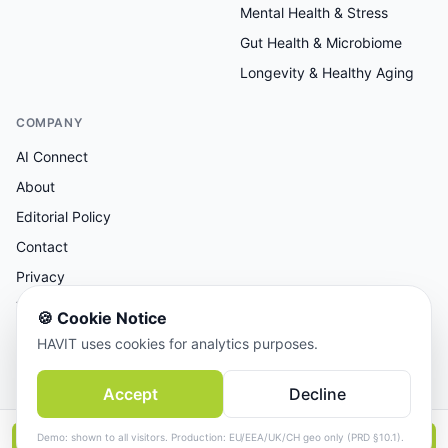
Mental Health & Stress
Gut Health & Microbiome
Longevity & Healthy Aging
COMPANY
AI Connect
About
Editorial Policy
Contact
Privacy
Terms
🍪
Cookie Notice
HAVIT uses cookies for analytics purposes.
AI-assisted research, human-reviewed editorial.
Accept
Decline
© 2026 AI Connect Inc. All rights reserved.
Demo: shown to all visitors. Production: EU/EEA/UK/CH geo only (PRD §10.1).
📱
Continue in the App