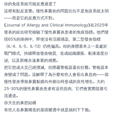
你的免疫系統可能反應過度了
這裡有點反直覺。慢性鼻竇炎的問題往往不是免疫系統太弱
——而是它的反應方式不對。
《Journal of Allergy and Clinical Immunology》在2025年
發表的綜合研究檢驗了慢性鼻竇炎患者的免疫指標。他們發
現65%的病例中，即使沒有活躍感染，第二型發炎指標
（IL-4、IL-5、IL-13）仍然偏高。你的身體基本上一直處於
戰鬥模式，持續釋放發炎物質，造成組織腫脹、黏液過度分
泌，以及那種永遠鼻塞的感覺。
把它想成火災已經撲滅，但煙霧警報器還在狂響。警報器本
身變成了問題。這解釋了為什麼有些人會長出鼻息肉——當
慢性發炎導致鼻竇黏膜向外膨出時形成的良性增生。大約
25-30%的慢性鼻竇炎患者有這些息肉，它們會實際阻塞引
流通道。
你天生的鼻腔結構
有些人在鼻竇構造的基因樂透中就是抽到下下籤。