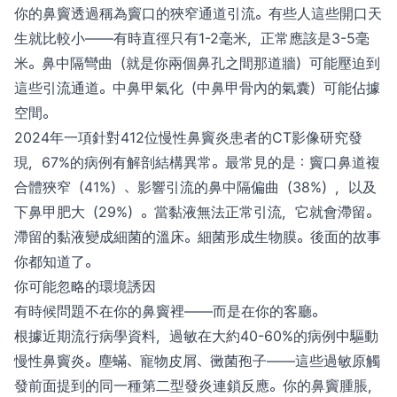
你的鼻竇透過稱為竇口的狹窄通道引流。有些人這些開口天
生就比較小——有時直徑只有1-2毫米，正常應該是3-5毫
米。鼻中隔彎曲（就是你兩個鼻孔之間那道牆）可能壓迫到
這些引流通道。中鼻甲氣化（中鼻甲骨內的氣囊）可能佔據
空間。
2024年一項針對412位慢性鼻竇炎患者的CT影像研究發
現，67%的病例有解剖結構異常。最常見的是：竇口鼻道複
合體狹窄（41%）、影響引流的鼻中隔偏曲（38%），以及
下鼻甲肥大（29%）。當黏液無法正常引流，它就會滯留。
滯留的黏液變成細菌的溫床。細菌形成生物膜。後面的故事
你都知道了。
你可能忽略的環境誘因
有時候問題不在你的鼻竇裡——而是在你的客廳。
根據近期流行病學資料，過敏在大約40-60%的病例中驅動
慢性鼻竇炎。塵蟎、寵物皮屑、黴菌孢子——這些過敏原觸
發前面提到的同一種第二型發炎連鎖反應。你的鼻竇腫脹，