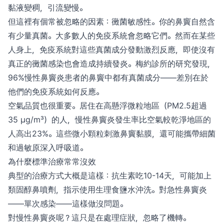
黏液變稠，引流變慢。
但這裡有個常被忽略的因素：黴菌敏感性。你的鼻竇自然含
有少量真菌。大多數人的免疫系統會忽略它們。然而在某些
人身上，免疫系統對這些真菌成分發動激烈反應，即使沒有
真正的黴菌感染也會造成持續發炎。梅約診所的研究發現，
96%慢性鼻竇炎患者的鼻竇中都有真菌成分——差別在於
他們的免疫系統如何反應。
空氣品質也很重要。居住在高懸浮微粒地區（PM2.5超過
35 μg/m³）的人，慢性鼻竇炎發生率比空氣較乾淨地區的
人高出23%。這些微小顆粒刺激鼻竇黏膜，還可能攜帶細菌
和過敏原深入呼吸道。
為什麼標準治療常常沒效
典型的治療方式大概是這樣：抗生素吃10-14天，可能加上
類固醇鼻噴劑，指示使用生理食鹽水沖洗。對急性鼻竇炎
——單次感染——這樣做沒問題。
對慢性鼻竇炎呢？這只是在處理症狀，忽略了機轉。