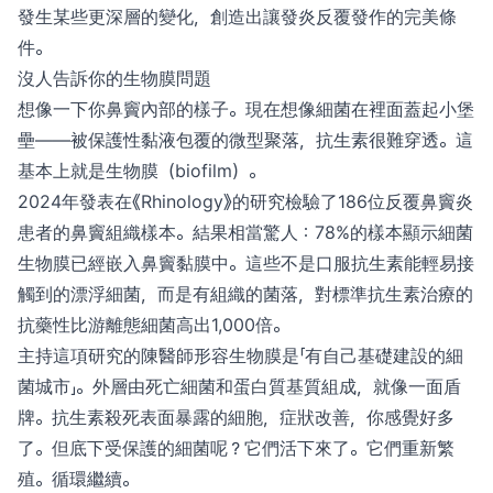
發生某些更深層的變化，創造出讓發炎反覆發作的完美條
件。
沒人告訴你的生物膜問題
想像一下你鼻竇內部的樣子。現在想像細菌在裡面蓋起小堡
壘——被保護性黏液包覆的微型聚落，抗生素很難穿透。這
基本上就是生物膜（biofilm）。
2024年發表在《Rhinology》的研究檢驗了186位反覆鼻竇炎
患者的鼻竇組織樣本。結果相當驚人：78%的樣本顯示細菌
生物膜已經嵌入鼻竇黏膜中。這些不是口服抗生素能輕易接
觸到的漂浮細菌，而是有組織的菌落，對標準抗生素治療的
抗藥性比游離態細菌高出1,000倍。
主持這項研究的陳醫師形容生物膜是「有自己基礎建設的細
菌城市」。外層由死亡細菌和蛋白質基質組成，就像一面盾
牌。抗生素殺死表面暴露的細胞，症狀改善，你感覺好多
了。但底下受保護的細菌呢？它們活下來了。它們重新繁
殖。循環繼續。