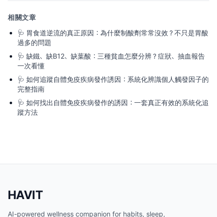
相關文章
🩺
胃食道逆流的真正原因：為什麼制酸劑常常沒效？不只是胃酸
過多的問題
🩺
缺鐵、缺B12、缺葉酸：三種貧血怎麼分辨？症狀、抽血報告
一次看懂
🩺
如何追蹤自體免疫疾病發作誘因：系統化辨識個人觸發因子的
完整指南
🩺
如何找出自體免疫疾病發作的誘因：一套真正有效的系統化追
蹤方法
HAVIT
AI-powered wellness companion for habits, sleep,