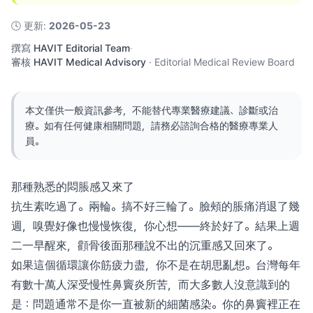
🕓
更新
:
2026-05-23
撰寫
HAVIT Editorial Team
·
審核
HAVIT Medical Advisory
·
Editorial Medical Review Board
本文僅供一般資訊參考，不能替代專業醫療建議、診斷或治
療。如有任何健康相關問題，請務必諮詢合格的醫療專業人
員。
那種熟悉的悶脹感又來了
抗生素吃過了。兩輪。搞不好三輪了。臉頰的脹痛消退了幾
週，嗅覺好像也慢慢恢復，你心想——終於好了。結果上週
二一早醒來，顴骨後面那種說不出的沉重感又回來了。
如果這個循環讓你筋疲力盡，你不是在胡思亂想。台灣每年
有數十萬人深受慢性鼻竇炎所苦，而大多數人沒意識到的
是：問題通常不是你一直被新的細菌感染。你的鼻竇裡正在