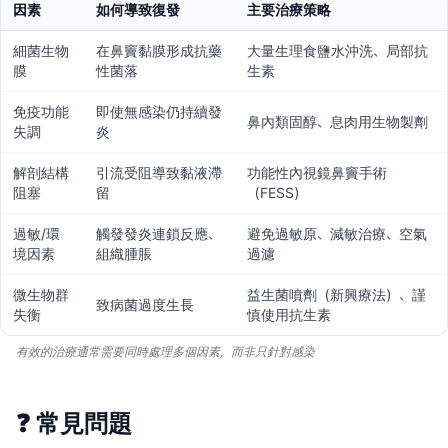
因素
如何導致復發
主要治療策略
細菌生物
在鼻竇黏膜形成抗藥
大量生理食鹽水沖洗、局部抗
膜
性菌落
生素
免疫功能
即使無感染仍持續發
鼻內類固醇、息肉用生物製劑
失調
炎
解剖結構
引流受阻導致黏液滯
功能性內視鏡鼻竇手術
阻塞
留
（FESS）
過敏/環
觸發發炎連鎖反應、
避免過敏原、減敏治療、空氣
境因素
組織腫脹
過濾
微生物群
益生菌噴劑（新興療法）、謹
致病菌過度生長
失衡
慎使用抗生素
有效的治療通常需要同時處理多個因素，而非只針對感染
❓
常見問題