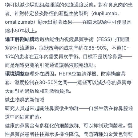
物可以減少驅動組織腫脹的免疫過度反應。對有鼻息肉的患
者，針對特定發炎路徑的新型生物製劑（dupilumab、
omalizumab）顯示出顯著效果——在臨床試驗中可使息肉
縮小50%以上。
矯正解剖結構
透過功能性內視鏡鼻竇手術（FESS）打開阻
塞的引流通道。症狀改善的成功率約在85-90%，不過10-
15%的患者在五年內需要再次手術。目標不是切除鼻竇——
而是創造更寬的引流通道讓黏液順暢流動。
環境調整
處理外在誘因。HEPA空氣清淨機、防塵蟎寢具
套、濕度控制在30-50%之間——這些可以減少你的鼻竇每
天面對的過敏原和刺激物負擔。
微生物群的新領域
研究人員越來越關注鼻竇微生物群——自然生活在你鼻腔通
道中的細菌群落。
健康的鼻竇含有多樣化的細菌族群，可以抑制致病菌種。慢
性鼻竇炎患者往往顯示多樣性降低，問題菌種如金黃色葡萄