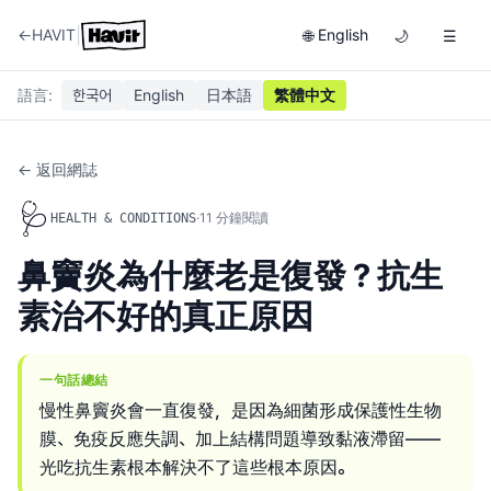
|
←
HAVIT
English
🌐
🌙
☰
語言
:
한국어
English
日本語
繁體中文
← 返回網誌
🩺
·
11
分鐘閱讀
HEALTH & CONDITIONS
鼻竇炎為什麼老是復發？抗生
素治不好的真正原因
一句話總結
慢性鼻竇炎會一直復發，是因為細菌形成保護性生物
膜、免疫反應失調、加上結構問題導致黏液滯留——
光吃抗生素根本解決不了這些根本原因。