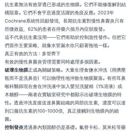
抗生素無法有效穿透已形成的生物膜。它們不能修復解剖結
構阻塞。它們不會平息過度活躍的免疫反應。2023年
Cochrane系統性回顧發現，長期抗生素對慢性鼻竇炎只有
些微效益，62%的患者在停藥六個月內症狀復發。
這不代表抗生素沒用——它們有助於控制急性發作。但把它
們當作主要策略，就像水管漏水你只顧著拖地一樣。
真正有效的方法：多管齊下
有效的慢性鼻竇炎管理需要同時處理多個因素。
破壞生物膜
正成為關鍵策略。大量生理食鹽水沖洗（用擠壓
瓶而不是洗鼻壺）可以物理性地沖散生物膜聚落。有些耳鼻
喉科醫師現在會在沖洗液中加入嬰兒洗髮精（1%溶液）或
木糖醇——兩者在實驗室研究中都顯示出破壞生物膜的特
性。透過沖洗直接送達鼻竇組織的局部抗生素，濃度可以達
到口服抗生素的100-1000倍，真正接觸到生物膜內的細
菌。
控制發炎
透過鼻內類固醇仍是基礎。氟替卡松、莫米松等藥