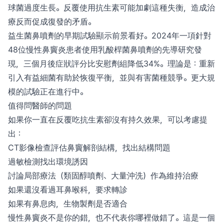
球菌過度生長。反覆使用抗生素可能加劇這種失衡，造成治
療反而促成復發的矛盾。
益生菌鼻噴劑的早期試驗顯示前景看好。2024年一項針對
48位慢性鼻竇炎患者使用乳酸桿菌鼻噴劑的先導研究發
現，三個月後症狀評分比安慰劑組降低34%。理論是：重新
引入有益細菌有助於恢復平衡，並與有害菌種競爭。更大規
模的試驗正在進行中。
值得問醫師的問題
如果你一直在反覆吃抗生素卻沒有持久效果，可以考慮提
出：
CT影像檢查評估鼻竇解剖結構，找出結構問題
過敏檢測找出環境誘因
討論局部療法（類固醇噴劑、大量沖洗）作為維持治療
如果還沒看過耳鼻喉科，要求轉診
如果有鼻息肉，生物製劑是否適合
慢性鼻竇炎不是你的錯，也不代表你哪裡做錯了。這是一個