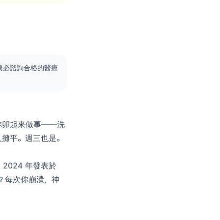
務必諮詢合格的醫療
你卯起來做事——洗
人攤平。週三也是。
024 年發表於
麼？每次你崩潰，神