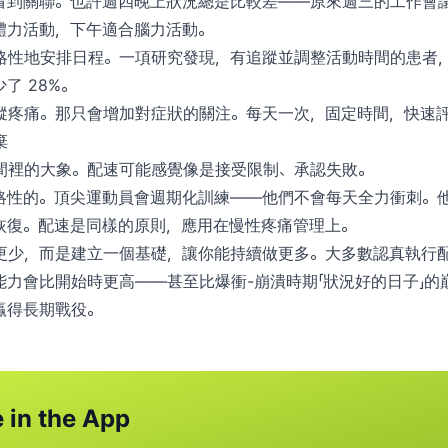
看到關聯。也許週四晚上狀況總是比較差——原來週三的工作會
體力活動，下午適合腦力活動。
略性地安排日程。一項研究發現，有追蹤並調整活動時間的患者
了 28%。
蹤疼痛。那只會增加對症狀的關注。每天一次，固定時間，快速
棄
間裡的大象。配速可能感覺像是接受限制、承認失敗。
略性的。頂尖運動員會週期化訓練——他們不會每天全力衝刺。
恢復。配速是同樣的原則，應用在慢性疼痛管理上。
少，而是建立一個基礎，讓你能持續做更多。大多數認真執行配速 
能力會比開始時更高——甚至比爆衝-崩潰時期「狀況好的日子」的
贏得長期戰役。
 in the App