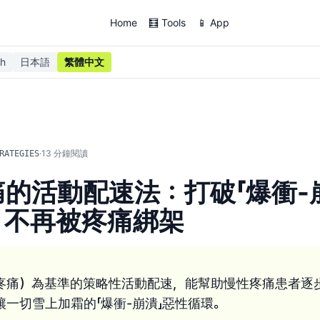
Home
🧮 Tools
📱 App
sh
日本語
繁體中文
·
13
分鐘閱讀
RATEGIES
的活動配速法：打破「爆衝-
，不再被疼痛綁架
疼痛）為基準的策略性活動配速，能幫助慢性疼痛患者逐
讓一切雪上加霜的「爆衝-崩潰」惡性循環。