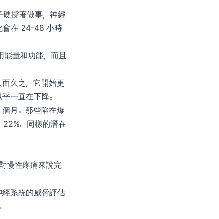
子硬撐著做事，神經
 24-48 小時
天借用能量和功能，而且
久而久之，它開始更
似乎一直在下降。
達 18 個月。那些陷在爆
 22%。同樣的潛在
但對慢性疼痛來說完
神經系統的威脅評估
。