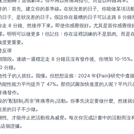
速法翻轉了這個劇本。你不再以疼痛為指引，而是以時鐘為準。
作的：首先，建立你的基準線。在狀況差的日子，你能做某項活
的日子，是狀況差的日子。假設你在最糟的日子可以走路 8 分鐘
你走 8 分鐘，然後停下來。即使你感覺很好。尤其是當你感覺很
謬。明明可以做更多！但記住：你在這裡訓練的不是肌肉，而是
強度更重要。
發反彈
階段。連續一週穩定走 8 分鐘且沒有發作後，你增加 10-15%。
0 分鐘。
性子的人抓狂。我懂。但想想這個：2024 年《Pain》研究中
能性能力平均提升了 47%。那些試圖加快進度的人呢？平均只改
疼痛發作。
的「配額制」而非「疼痛導向」活動。你事先決定要做什麼，然後
況差的日子不少做。
測性，才能停止把活動視為威脅。每次你完成計畫中的活動而沒
」這個證據。