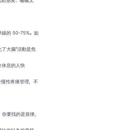
話給朋友、曬曬太
。
 50-75%。如
了大腦「活動是危
全休息的人快
於慢性疼痛管理，不
。你要找的是規律，