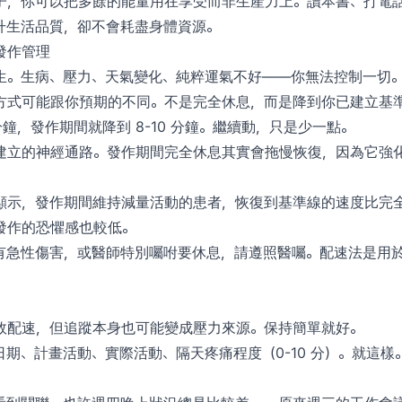
子，你可以把多餘的能量用在享受而非生產力上。讀本書、打電
升生活品質，卻不會耗盡身體資源。
發作管理
生。生病、壓力、天氣變化、純粹運氣不好——你無法控制一切
式可能跟你預期的不同。不是完全休息，而是降到你已建立基準線的
 分鐘，發作期間就降到 8-10 分鐘。繼續動，只是少一點。
建立的神經通路。發作期間完全休息其實會拖慢恢復，因為它強化
顯示，發作期間維持減量活動的患者，恢復到基準線的速度比完
發作的恐懼感也較低。
有急性傷害，或醫師特別囑咐要休息，請遵照醫囑。配速法是用
效配速，但追蹤本身也可能變成壓力來源。保持簡單就好。
期、計畫活動、實際活動、隔天疼痛程度（0-10 分）。就這樣