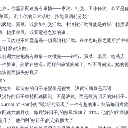
走路。你需要配速所有事情——家務、社交、工作任務，甚至是
動菜單」。列出你的日常活動，按能量消耗分類：
括吸地、買菜、或參加社交活動。中消耗活動可能是煮飯、輕度
讀、輕柔伸展、或看電視之類的事。
：一天內絕不堆疊超過一項高消耗活動。在休息時段之間穿插中
「什麼都沒做」。
以前週六會把所有雜事一次做完——銀行、買菜、藥局、乾洗店
一件雜事，分散在整週。同樣的事情完成了，卻不再崩潰。她的
為恢復而損失好幾天。
辦？
的地方。狀況好的日子感覺像是禮物，浪費它簡直是罪過。
狀況好的日子維持配速限制，不是浪費，而是投資明天的好日子
ical Journal of Pain》的回顧研究發現了一件有趣的事。無論
配速六個月後，每月「好日子」的數量增加了 41%。他們的疼痛
升了，他們對「好日子」的定義擴大了。