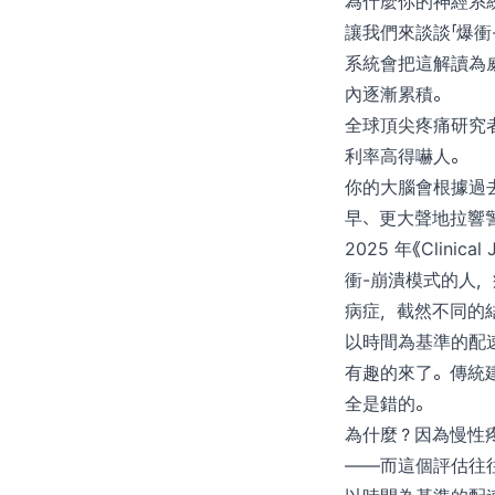
為什麼你的神經系
讓我們來談談「爆
系統會把這解讀為威
內逐漸累積。
全球頂尖疼痛研究者 
利率高得嚇人。
你的大腦會根據過
早、更大聲地拉響
2025 年《Clini
衝-崩潰模式的人，
病症，截然不同的
以時間為基準的配
有趣的來了。傳統
全是錯的。
為什麼？因為慢性
——而這個評估往