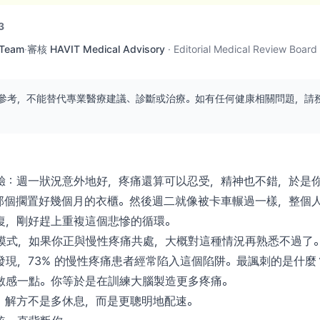
3
 Team
·
審核
HAVIT Medical Advisory
·
Editorial Medical Review Board
參考，不能替代專業醫療建議、診斷或治療。如有任何健康相關問題，請
驗：週一狀況意外地好，疼痛還算可以忍受，精神也不錯，於是
那個擱置好幾個月的衣櫃。然後週二就像被卡車輾過一樣，整個
復，剛好趕上重複這個悲慘的循環。
」模式，如果你正與慢性疼痛共處，大概對這種情況再熟悉不過了。2
研究發現，73% 的慢性疼痛患者經常陷入這個陷阱。最諷刺的是什
敏感一點。你等於是在訓練大腦製造更多疼痛。
：解方不是多休息，而是更聰明地配速。