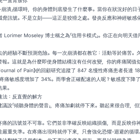
統一直背叛你
衝-崩潰」循環時，你的身體到底發生了什麼事。當你在狀況好的日
脅訊號。不是立刻——這正是狡猾之處。發炎反應和神經敏感化會在
Lorimer Moseley 博士稱之為「信用卡模式」。你正在向明
去的經驗不斷預測危險。每一次崩潰都在教它：活動等於痛苦。
警報。這就是為什麼即使身體結構沒有任何改變，你的疼痛閾值
cal Journal of Pain》的回顧研究追蹤了 847 名慢性疼痛患者長
疼痛敏感度增加了 34%。而學會正確配速的人呢？敏感度下降了
結果。
速法：反直覺的解方
建議說「傾聽身體的聲音」，疼痛加劇就停下來。聽起來很合理，
疼痛的訊號並不可靠。它們並非準確反映組織損傷，而是反映你
往嚴重失準。在疼痛出現時就停下來，只會強化恐懼-迴避的循環