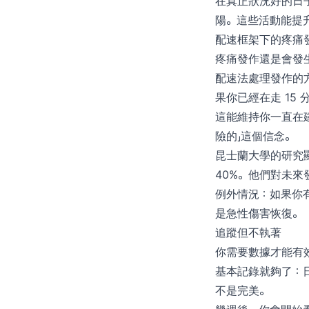
在真正狀況好的日
陽。這些活動能提
配速框架下的疼痛
疼痛發作還是會發
配速法處理發作的方
果你已經在走 15
這能維持你一直在
險的」這個信念。
昆士蘭大學的研究
40%。他們對未來
例外情況：如果你
是急性傷害恢復。
追蹤但不執著
你需要數據才能有
基本記錄就夠了：日
不是完美。