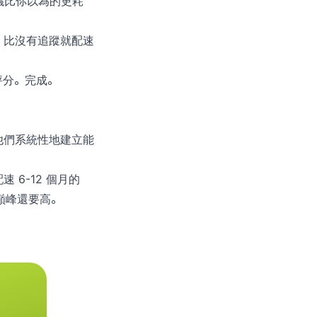
議比你以為的更耗
，比沒有追蹤就配速
評分。完成。
他們系統性地建立能
6-12 個月的
巔峰還要高。