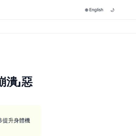
English
🌐
🌙
崩潰」惡
步提升身體機