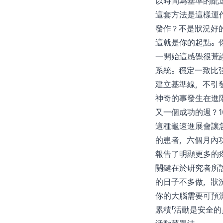
以時間為基準的配
這套方法是這樣運
發作？不是狀況好
這就是你的起點。
一開始這感覺很荒
系統。穩定一致比
建立基準線，不引
神奇的事發生在進階
又一個成功的週？1
這種龜速進展會讓急
的患者，六個月內功
報告了明顯更多的
關鍵在於研究者所說
的日子不多做，狀
你的大腦需要可預
累積「活動是安全的