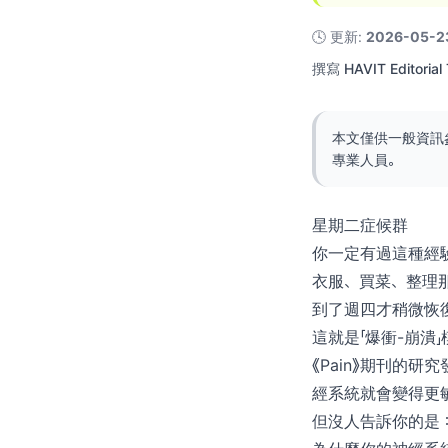
🕓
更新
:
2026-05-2
撰寫
HAVIT Editorial
本文僅供一般資訊
專業人員。
星期二症候群
你一定有過這種經
衣服、買菜、整理
到了週四才稍微恢
這就是「爆衝-崩潰
《Pain》期刊的
經系統就會變得更
但沒人告訴你的是