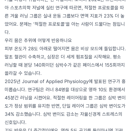
아 스포츠의학 저널에 실린 연구에 따르면, 적절한 프로토콜을 따
른 겨울 러닝 그룹은 실내 운동 그룹보다 면역 지표가 23% 더 높
았어요. 문제는 '적절한 프로토콜'을 아는 사람이 드물다는 점입니
다.
우리 몸은 추위에 어떻게 반응하나요
피부 온도가 28도 아래로 떨어지면 몸은 비상 모드에 돌입합니다.
말초 혈관이 수축하고, 심장은 더 세게 펌프질을 시작해요. 평소
러닝할 때 분당 140회이던 심박수가 같은 페이스에서 155회까지
올라갈 수 있습니다.
2025년 Journal of Applied Physiology에 발표된 연구가 흥
미롭습니다. 연구팀은 러너 84명을 대상으로 영하 10도 환경에서
45분간 러닝을 시켰어요. 적절한 레이어링을 한 그룹은 심박 변이
도가 정상 범위를 유지한 반면, 단일 레이어 그룹은 심박 변이도가
34% 감소했습니다. 심박 변이도 감소는 자율신경계 스트레스의
신호입니다.
기도 반응은 더 즉각적이에요. 영하 5도 공기를 들이마시면 기관