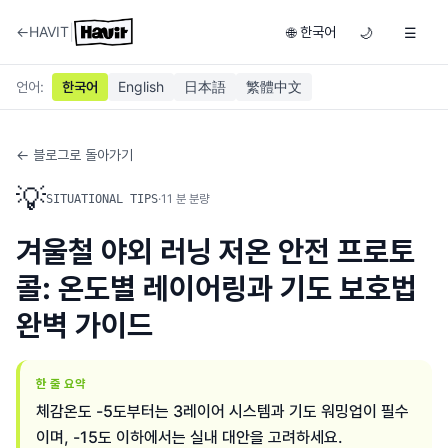
|
←
HAVIT
한국어
🌐
🌙
☰
언어
:
한국어
English
日本語
繁體中文
← 블로그로 돌아가기
💡
·
11
분 분량
SITUATIONAL TIPS
겨울철 야외 러닝 저온 안전 프로토
콜: 온도별 레이어링과 기도 보호법
완벽 가이드
한 줄 요약
체감온도 -5도부터는 3레이어 시스템과 기도 워밍업이 필수
이며, -15도 이하에서는 실내 대안을 고려하세요.