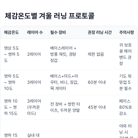
체감온도별 겨울 러닝 프로토콜
체감온도
레이어 수
필수 장비
권장 러닝 시간
주의사항
귀 보호
영상 5도
베이스레이어 +
용 헤어
~ 영하 5
2레이어
방풍 재킷, 경량
제한 없음
밴드 권
도
장갑
장
영하 5도
베이스+미드+아
기도 워
~ 영하
3레이어
우터, 비니, 장갑,
60분 이내
밍업 5
10도
목 게이터
분 필수
영하 10
3레이어
페이스
전 장비 + 방한 타
도 ~ 영
(두꺼운
45분 이내
80%로
이츠, 두꺼운 양말
하 15도
미드)
감소
야외 러
닝 시
영하 15
실내 대