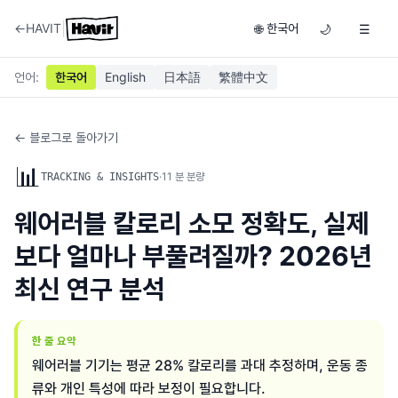
|
←
HAVIT
한국어
🌐
🌙
☰
언어
:
한국어
English
日本語
繁體中文
← 블로그로 돌아가기
📊
·
11
분 분량
TRACKING & INSIGHTS
웨어러블 칼로리 소모 정확도, 실제
보다 얼마나 부풀려질까? 2026년
최신 연구 분석
한 줄 요약
웨어러블 기기는 평균 28% 칼로리를 과대 추정하며, 운동 종
류와 개인 특성에 따라 보정이 필요합니다.