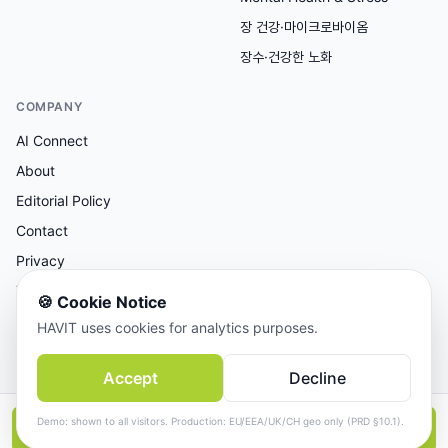
장 건강·마이크로바이옴
장수·건강한 노화
COMPANY
AI Connect
About
Editorial Policy
Contact
Privacy
Terms
🍪
Cookie Notice
HAVIT uses cookies for analytics purposes.
AI 보조 리서치, 사람이 검토한 콘텐츠.
Accept
Decline
© 2026 AI Connect Inc. All rights reserved.
Demo: shown to all visitors. Production: EU/EEA/UK/CH geo only (PRD §10.1).
📱
앱에서 더 보기