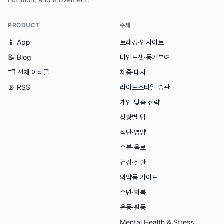
PRODUCT
주제
📱 App
트래킹·인사이트
📝 Blog
마인드셋·동기부여
🗂
전체 아티클
체중·대사
📡 RSS
라이프스타일 습관
개인 맞춤 전략
상황별 팁
식단·영양
수분·음료
건강·질환
의약품 가이드
수면·회복
운동·활동
Mental Health & Stress