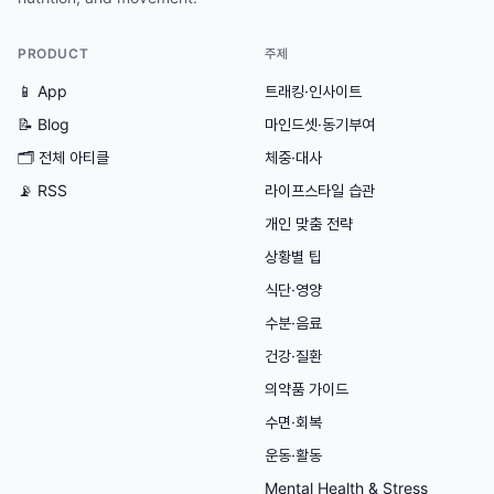
PRODUCT
주제
📱 App
트래킹·인사이트
📝 Blog
마인드셋·동기부여
🗂
전체 아티클
체중·대사
📡 RSS
라이프스타일 습관
개인 맞춤 전략
상황별 팁
식단·영양
수분·음료
건강·질환
의약품 가이드
수면·회복
운동·활동
Mental Health & Stress