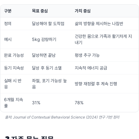
구분
목표 중심
가치 중심
정의
달성해야 할 도착점
삶의 방향을 제시하는 나침반
건강한 몸으로 가족과 활기차게 지
예시
5kg 감량하기
내기
완료 가능성
달성하면 끝남
평생 추구 가능
동기 지속성
달성 후 동기 소멸
지속적 에너지 공급
실패 시 반
좌절, 포기 가능성 높
방향 재정렬 후 계속 진행
응
음
6개월 지속
31%
78%
률
출처: Journal of Contextual Behavioral Science (2024) 연구 기반 정리