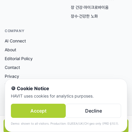
장 건강·마이크로바이옴
장수·건강한 노화
COMPANY
AI Connect
About
Editorial Policy
Contact
Privacy
Terms
🍪
Cookie Notice
HAVIT uses cookies for analytics purposes.
AI 보조 리서치, 사람이 검토한 콘텐츠.
Accept
Decline
© 2026 AI Connect Inc. All rights reserved.
Demo: shown to all visitors. Production: EU/EEA/UK/CH geo only (PRD §10.1).
📱
앱에서 더 보기