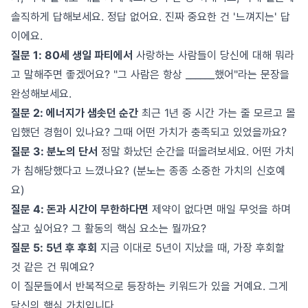
솔직하게 답해보세요. 정답 없어요. 진짜 중요한 건 '느껴지는' 답
이에요.
질문 1: 80세 생일 파티에서
사랑하는 사람들이 당신에 대해 뭐라
고 말해주면 좋겠어요? "그 사람은 항상 ______했어"라는 문장을
완성해보세요.
질문 2: 에너지가 샘솟던 순간
최근 1년 중 시간 가는 줄 모르고 몰
입했던 경험이 있나요? 그때 어떤 가치가 충족되고 있었을까요?
질문 3: 분노의 단서
정말 화났던 순간을 떠올려보세요. 어떤 가치
가 침해당했다고 느꼈나요? (분노는 종종 소중한 가치의 신호예
요)
질문 4: 돈과 시간이 무한하다면
제약이 없다면 매일 무엇을 하며
살고 싶어요? 그 활동의 핵심 요소는 뭘까요?
질문 5: 5년 후 후회
지금 이대로 5년이 지났을 때, 가장 후회할
것 같은 건 뭐예요?
이 질문들에서 반복적으로 등장하는 키워드가 있을 거예요. 그게
당신의 핵심 가치입니다.