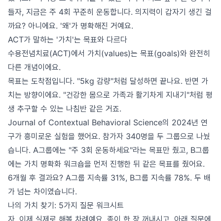
들자, 지금은 주 4회 꾸준히 운동합니다. 의지력이 갑자기 생긴 걸
까요? 아니에요. '왜'가 명확해진 거예요.
ACT가 말하는 '가치'는 목표와 다르다
수용전념치료(ACT)에서 가치(values)는 목표(goals)와 완전히
다른 개념이에요.
목표는 도착점입니다. "5kg 감량"처럼 달성하면 끝나요. 반면 가
치는 방향이에요. "건강한 몸으로 가족과 활기차게 지내기"처럼 평
생 추구할 수 있는 나침반 같은 거죠.
Journal of Contextual Behavioral Science의 2024년 연
구가 흥미로운 실험을 했어요. 참가자 340명을 두 그룹으로 나눴
습니다. A그룹에는 "주 3회 운동하세요"라는 목표만 줬고, B그룹
에는 가치 명확화 워크숍을 먼저 진행한 뒤 같은 목표를 줬어요.
6개월 후 결과요? A그룹 지속률 31%, B그룹 지속률 78%. 두 배
가 넘는 차이였습니다.
나의 가치 찾기: 5가지 질문 워크시트
자, 이제 실제로 해볼 차례예요. 종이 한 장 꺼내시고, 아래 질문에