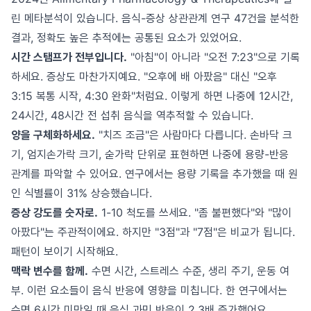
린 메타분석이 있습니다. 음식-증상 상관관계 연구 47건을 분석한
결과, 정확도 높은 추적에는 공통된 요소가 있었어요.
시간 스탬프가 전부입니다.
"아침"이 아니라 "오전 7:23"으로 기록
하세요. 증상도 마찬가지예요. "오후에 배 아팠음" 대신 "오후
3:15 복통 시작, 4:30 완화"처럼요. 이렇게 하면 나중에 12시간,
24시간, 48시간 전 섭취 음식을 역추적할 수 있습니다.
양을 구체화하세요.
"치즈 조금"은 사람마다 다릅니다. 손바닥 크
기, 엄지손가락 크기, 숟가락 단위로 표현하면 나중에 용량-반응
관계를 파악할 수 있어요. 연구에서는 용량 기록을 추가했을 때 원
인 식별률이 31% 상승했습니다.
증상 강도를 숫자로.
1-10 척도를 쓰세요. "좀 불편했다"와 "많이
아팠다"는 주관적이에요. 하지만 "3점"과 "7점"은 비교가 됩니다.
패턴이 보이기 시작해요.
맥락 변수를 함께.
수면 시간, 스트레스 수준, 생리 주기, 운동 여
부. 이런 요소들이 음식 반응에 영향을 미칩니다. 한 연구에서는
수면 6시간 미만일 때 음식 과민 반응이 2.3배 증가했어요.