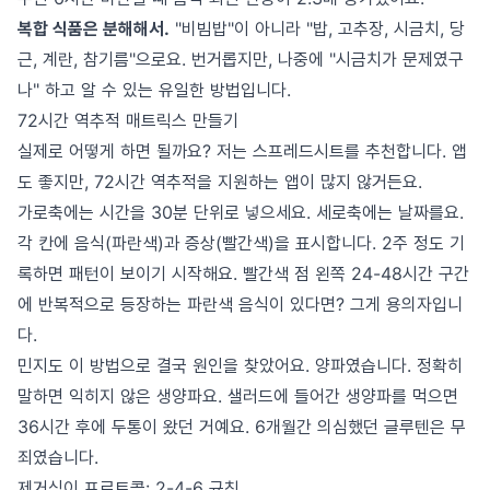
복합 식품은 분해해서.
"비빔밥"이 아니라 "밥, 고추장, 시금치, 당
근, 계란, 참기름"으로요. 번거롭지만, 나중에 "시금치가 문제였구
나" 하고 알 수 있는 유일한 방법입니다.
72시간 역추적 매트릭스 만들기
실제로 어떻게 하면 될까요? 저는 스프레드시트를 추천합니다. 앱
도 좋지만, 72시간 역추적을 지원하는 앱이 많지 않거든요.
가로축에는 시간을 30분 단위로 넣으세요. 세로축에는 날짜를요.
각 칸에 음식(파란색)과 증상(빨간색)을 표시합니다. 2주 정도 기
록하면 패턴이 보이기 시작해요. 빨간색 점 왼쪽 24-48시간 구간
에 반복적으로 등장하는 파란색 음식이 있다면? 그게 용의자입니
다.
민지도 이 방법으로 결국 원인을 찾았어요. 양파였습니다. 정확히
말하면 익히지 않은 생양파요. 샐러드에 들어간 생양파를 먹으면
36시간 후에 두통이 왔던 거예요. 6개월간 의심했던 글루텐은 무
죄였습니다.
제거식이 프로토콜: 2-4-6 규칙