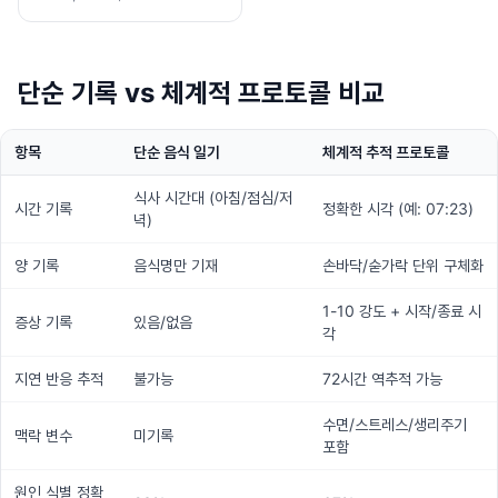
단순 기록 vs 체계적 프로토콜 비교
항목
단순 음식 일기
체계적 추적 프로토콜
식사 시간대 (아침/점심/저
시간 기록
정확한 시각 (예: 07:23)
녁)
양 기록
음식명만 기재
손바닥/숟가락 단위 구체화
1-10 강도 + 시작/종료 시
증상 기록
있음/없음
각
지연 반응 추적
불가능
72시간 역추적 가능
수면/스트레스/생리주기
맥락 변수
미기록
포함
원인 식별 정확