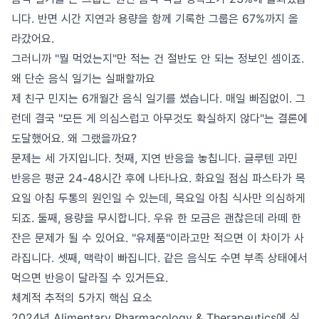
니다. 반면 시간 지연과 용량을 함께 기록한 그룹은 67%까지 올
라갔어요.
그러니까 "뭘 먹었는지"만 적는 건 절반도 안 되는 정보인 셈이죠.
왜 단순 음식 일기는 실패할까요
제 친구 민지는 6개월간 음식 일기를 썼습니다. 매일 빠짐없이. 그
런데 결국 "모든 게 의심스럽고 아무것도 확실하지 않다"는 결론에
도달했어요. 왜 그랬을까요?
문제는 세 가지입니다. 첫째, 지연 반응을 놓칩니다. 글루텐 과민
반응은 평균 24-48시간 후에 나타나요. 화요일 점심 파스타가 목
요일 아침 두통의 원인일 수 있는데, 목요일 아침 식사만 의심하게
되죠. 둘째, 용량을 무시합니다. 우유 한 모금은 괜찮은데 라떼 한
잔은 문제가 될 수 있어요. "유제품"이라고만 적으면 이 차이가 사
라집니다. 셋째, 맥락이 빠집니다. 같은 음식도 수면 부족 상태에서
먹으면 반응이 달라질 수 있거든요.
체계적 추적의 5가지 핵심 요소
2024년 Alimentary Pharmacology & Therapeutics에 실