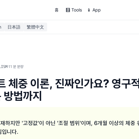
홈
🧮 Tools
📱 App
h
日本語
繁體中文
·
11
분 분량
LISM
 체중 이론, 진짜인가요? 영구
는 방법까지
하지만 '고정값'이 아닌 '조절 범위'이며, 6개월 이상의 체중
심입니다.