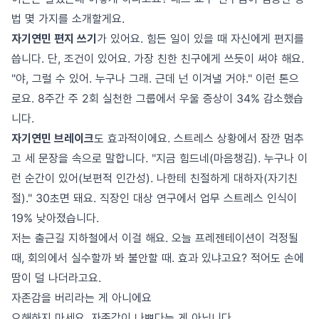
법 몇 가지를 소개할게요.
자기연민 편지 쓰기
가 있어요. 힘든 일이 있을 때 자신에게 편지를
씁니다. 단, 조건이 있어요. 가장 친한 친구에게 쓰듯이 써야 해요.
"야, 그럴 수 있어. 누구나 그래. 근데 넌 이겨낼 거야." 이런 톤으
로요. 8주간 주 2회 실천한 그룹에서 우울 증상이 34% 감소했습
니다.
자기연민 브레이크
도 효과적이에요. 스트레스 상황에서 잠깐 멈추
고 세 문장을 속으로 말합니다. "지금 힘드네(마음챙김). 누구나 이
런 순간이 있어(보편적 인간성). 나한테 친절하게 대하자(자기친
절)." 30초면 돼요. 직장인 대상 연구에서 업무 스트레스 인식이
19% 낮아졌습니다.
저는 출근길 지하철에서 이걸 해요. 오늘 프레젠테이션이 걱정될
때, 회의에서 실수할까 봐 불안할 때. 효과 있냐고요? 적어도 손에
땀이 덜 나더라고요.
자존감을 버리라는 게 아니에요
오해하지 마세요. 자존감이 나쁘다는 게 아닙니다.