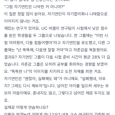
"그럼 자기연민은 나약한 거 아니야?"
이 질문 정말 많이 받아요. 자기연민이 자기합리화나 나태함으로
이어지지 않냐는 거죠.
재밌는 연구가 있어요. UC 버클리 연구팀이 시험에서 낮은 점수
를 받은 학생들을 두 그룹으로 나눴습니다. 한 그룹에는 "이번 시
험 어려웠어, 다들 힘들어했어"라고 자기연민을 유도했고, 다른 그
룹에는 "넌 똑똑해, 다음엔 잘할 거야"라고 자존감을 북돋웠어요.
결과요? 자기연민 그룹이 다음 시험 준비 시간이 평균 28% 더 길
었습니다. 자존감 그룹은 오히려 공부를 회피하는 경향을 보였어
요. "똑똑한 나"의 이미지를 지키려고 도전 자체를 피한 거죠.
자기연민은 "괜찮아, 실패해도 돼"가 아니에요. "실패했네, 아프
지? 그래도 다시 해보자"입니다. 넘어진 아이를 일으켜 세우는 부
모의 마음이에요. 혼내지도 않고, 그렇다고 넘어진 채로 두지도 않
죠.
실제로 어떻게 연습하나요?
이론은 알겠는데 어떻게 하냐고요? 네프 교수 연구팀이 검증한 방