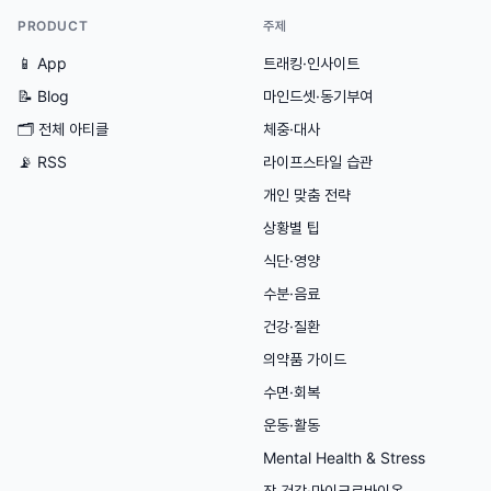
PRODUCT
주제
📱 App
트래킹·인사이트
📝 Blog
마인드셋·동기부여
🗂
전체 아티클
체중·대사
📡 RSS
라이프스타일 습관
개인 맞춤 전략
상황별 팁
식단·영양
수분·음료
건강·질환
의약품 가이드
수면·회복
운동·활동
Mental Health & Stress
장 건강·마이크로바이옴