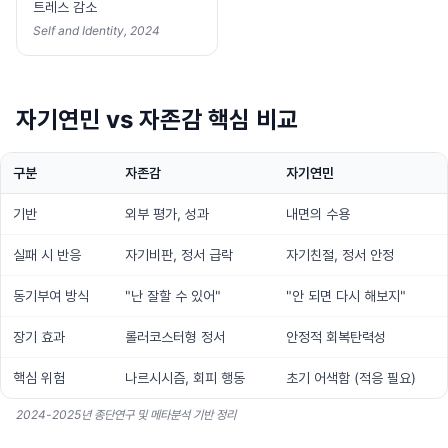
트레스 감소
Self and Identity, 2024
자기연민 vs 자존감 핵심 비교
구분
자존감
자기연민
기반
외부 평가, 성과
내면의 수용
실패 시 반응
자기비판, 정서 급락
자기친절, 정서 안정
동기부여 방식
"난 잘할 수 있어"
"안 되면 다시 해보지"
장기 효과
롤러코스터형 정서
안정적 회복탄력성
핵심 위험
나르시시즘, 회피 행동
초기 어색함 (적응 필요)
2024-2025년 종단연구 및 메타분석 기반 정리