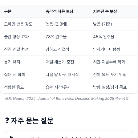
구분
즉각적 작은 보상
지연된 큰 보상
도파민 반응 강도
높음 (2.3배)
낮음 (기준)
습관 형성 효과
78% 완주율
45% 완주율
신경 연결 형성
강하고 직접적
약하거나 미형성
동기 유지
매일 새롭게 충전
시간 지날수록 약화
실패 시 회복
다음 날 바로 재시작
전체 목표 포기 위험
적합한 용도
습관 시작/유지
방향 설정/장기 목표
출처: Neuron 2024, Journal of Behavioral Decision Making 2025 연구 종합
❓
자주 묻는 질문