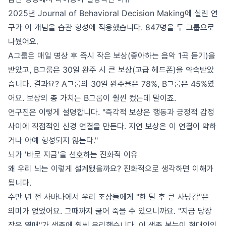
2025년 Journal of Behavioral Decision Making에 실린 연
구가 이 개념을 습관 형성에 적용했습니다. 847명을 두 그룹으로
나눴어요.
A그룹은 매일 명상 후 즉시 작은 보상(좋아하는 음악 1곡 듣기)을
받았고, B그룹은 30일 완주 시 큰 보상(고급 헤드폰)을 약속받았
습니다. 결과요? A그룹의 30일 완주율은 78%, B그룹은 45%였
어요. 보상의 총 가치는 B그룹이 훨씬 컸는데 말이죠.
연구진은 이렇게 설명합니다. "즉각적 보상은 행동과 긍정적 감정
사이에 직접적인 신경 연결을 만든다. 지연 보상은 이 연결이 약하
거나 아예 형성되지 않는다."
뇌가 '바로 지금'을 선호하는 진화적 이유
왜 우리 뇌는 이렇게 설계됐을까요? 진화적으로 생각하면 이해가
됩니다.
수만 년 전 사바나에서 우리 조상들에게 "한 달 후 큰 사냥감"은
의미가 없었어요. 그때까지 굶어 죽을 수 있으니까요. "지금 당장
작은 열매"가 생존에 훨씬 유리했습니다. 이 생존 본능이 현대인의