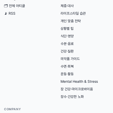
🗂
전체 아티클
체중·대사
📡 RSS
라이프스타일 습관
개인 맞춤 전략
상황별 팁
식단·영양
수분·음료
건강·질환
의약품 가이드
수면·회복
운동·활동
Mental Health & Stress
장 건강·마이크로바이옴
장수·건강한 노화
COMPANY