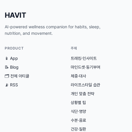
HAVIT
AI-powered wellness companion for habits, sleep,
nutrition, and movement.
PRODUCT
주제
📱 App
트래킹·인사이트
📝 Blog
마인드셋·동기부여
🗂
전체 아티클
체중·대사
📡 RSS
라이프스타일 습관
개인 맞춤 전략
상황별 팁
식단·영양
수분·음료
건강·질환