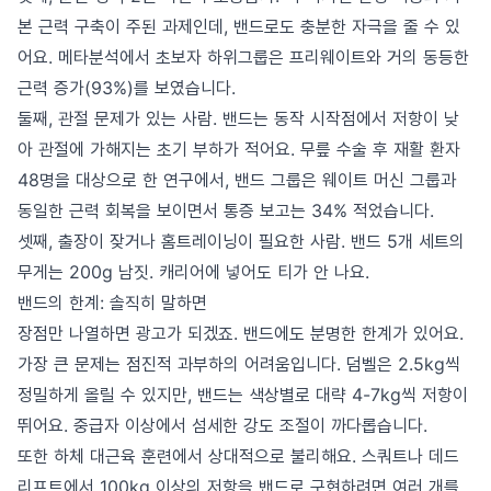
본 근력 구축이 주된 과제인데, 밴드로도 충분한 자극을 줄 수 있
어요. 메타분석에서 초보자 하위그룹은 프리웨이트와 거의 동등한
근력 증가(93%)를 보였습니다.
둘째, 관절 문제가 있는 사람. 밴드는 동작 시작점에서 저항이 낮
아 관절에 가해지는 초기 부하가 적어요. 무릎 수술 후 재활 환자
48명을 대상으로 한 연구에서, 밴드 그룹은 웨이트 머신 그룹과
동일한 근력 회복을 보이면서 통증 보고는 34% 적었습니다.
셋째, 출장이 잦거나 홈트레이닝이 필요한 사람. 밴드 5개 세트의
무게는 200g 남짓. 캐리어에 넣어도 티가 안 나요.
밴드의 한계: 솔직히 말하면
장점만 나열하면 광고가 되겠죠. 밴드에도 분명한 한계가 있어요.
가장 큰 문제는 점진적 과부하의 어려움입니다. 덤벨은 2.5kg씩
정밀하게 올릴 수 있지만, 밴드는 색상별로 대략 4-7kg씩 저항이
뛰어요. 중급자 이상에서 섬세한 강도 조절이 까다롭습니다.
또한 하체 대근육 훈련에서 상대적으로 불리해요. 스쿼트나 데드
리프트에서 100kg 이상의 저항을 밴드로 구현하려면 여러 개를