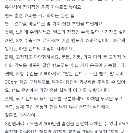
유연성이 장기적인 운동 지속률을 높여요.
밴드 훈련 효과를 극대화하는 실전 팁
연구 결과를 바탕으로 몇 가지 실전 조언을 드릴게요.
첫째, 느리게 수행하세요. 밴드의 장점인 수축 말단부 긴장을 살리
려면, 3초 수축-1초 유지-3초 이완 템포가 효과적입니다. 빠르게
튕기듯 하면 밴드의 이점이 사라져요.
둘째, 고정점을 다양화하세요. 문틀, 기둥, 의자 다리 등 고정점 높
이와 각도를 바꾸면 같은 밴드로도 수십 가지 운동이 가능합니다.
셋째, 저항 수준을 기록하세요. "빨간 밴드 + 노란 밴드, 발 너비
30cm"처럼 구체적으로 적어야 점진적 과부하를 추적할 수 있어
요. 밴드 훈련에서 가장 흔한 실수가 이 기록 누락입니다.
넷째, 루프 밴드와 튜브 밴드를 구분하세요. 하체엔 두꺼운 루프
밴드, 상체 고립 운동엔 핸들 달린 튜브 밴드가 적합해요.
결론을 대신하여
3만원짜리 고무줄이 100만원 홈짐을 완전히 대체할 수 있냐고요?
솔직히, 아니에요. 하지만 87%의 효과를 3%의 비용과 1%의 공