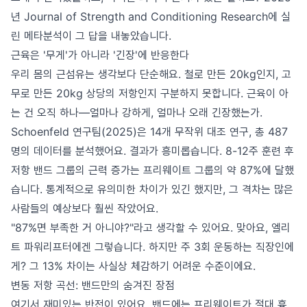
년 Journal of Strength and Conditioning Research에 실
린 메타분석이 그 답을 내놓았습니다.
근육은 '무게'가 아니라 '긴장'에 반응한다
우리 몸의 근섬유는 생각보다 단순해요. 철로 만든 20kg인지, 고
무로 만든 20kg 상당의 저항인지 구분하지 못합니다. 근육이 아
는 건 오직 하나—얼마나 강하게, 얼마나 오래 긴장했는가.
Schoenfeld 연구팀(2025)은 14개 무작위 대조 연구, 총 487
명의 데이터를 분석했어요. 결과가 흥미롭습니다. 8-12주 훈련 후
저항 밴드 그룹의 근력 증가는 프리웨이트 그룹의 약 87%에 달했
습니다. 통계적으로 유의미한 차이가 있긴 했지만, 그 격차는 많은
사람들의 예상보다 훨씬 작았어요.
"87%면 부족한 거 아니야?"라고 생각할 수 있어요. 맞아요, 엘리
트 파워리프터에겐 그렇습니다. 하지만 주 3회 운동하는 직장인에
게? 그 13% 차이는 사실상 체감하기 어려운 수준이에요.
변동 저항 곡선: 밴드만의 숨겨진 장점
여기서 재미있는 반전이 있어요. 밴드에는 프리웨이트가 절대 흉