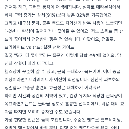
겹쳐야 하고, 그러면 동작이 어색해집니다. 실제로 메타분석에서
하체 근력 증가는 상체(91%)보다 낮은 82%를 기록했어요.
그리고 내구성 문제. 좋은 밴드도 자외선과 반복 사용에 노출되면
1-2년 내 탄성이 떨어지거나 끊어질 수 있어요. 저도 스쿼트 중 밴
드가 끊어져서 엉덩방아 찧은 적 있습니다. 아팠어요, 정말로.
프리웨이트 vs 밴드: 실전 선택 가이드
결국 "뭐가 더 좋아?"라는 질문엔 이렇게 답할 수밖에 없어요. 당
신의 상황에 따라 다르다고.
헬스장에 꾸준히 갈 수 있고, 근력 극대화가 목표이며, 이미 중급
이상이라면? 프리웨이트가 여전히 최선입니다. 점진적 과부하의
정밀함과 고중량 훈련의 효율성은 대체하기 어려워요.
하지만 시간과 공간의 제약이 있고, 건강 유지와 적당한 근육량이
목표라면? 밴드는 놀라울 정도로 훌륭한 선택이에요. 비용 대비 효
과를 따지면 오히려 승자일 수도 있습니다.
가장 현명한 접근은 둘의 조합입니다. 주중엔 밴드로 홈트레이닝,
주말엔 헬스장에서 바벨 훈련. 여행 중엔 밴드만으로 유지. 이런