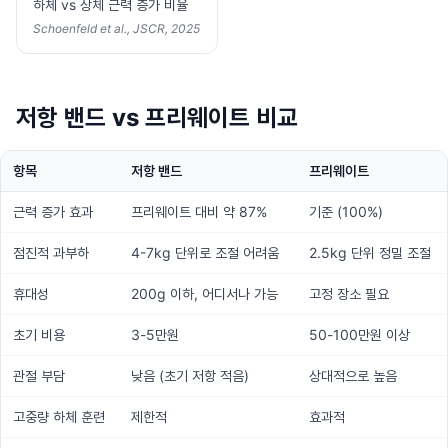
하체 vs 상체 근력 증가 비율
Schoenfeld et al., JSCR, 2025
저항 밴드 vs 프리웨이트 비교
항목
저항 밴드
프리웨이트
근력 증가 효과
프리웨이트 대비 약 87%
기준 (100%)
점진적 과부하
4-7kg 단위로 조절 어려움
2.5kg 단위 정밀 조절
휴대성
200g 이하, 어디서나 가능
고정 장소 필요
초기 비용
3-5만원
50-100만원 이상
관절 부담
낮음 (초기 저항 적음)
상대적으로 높음
고중량 하체 훈련
제한적
효과적