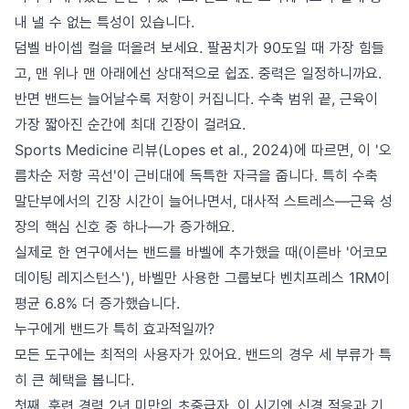
내 낼 수 없는 특성이 있습니다.
덤벨 바이셉 컬을 떠올려 보세요. 팔꿈치가 90도일 때 가장 힘들
고, 맨 위나 맨 아래에선 상대적으로 쉽죠. 중력은 일정하니까요.
반면 밴드는 늘어날수록 저항이 커집니다. 수축 범위 끝, 근육이
가장 짧아진 순간에 최대 긴장이 걸려요.
Sports Medicine 리뷰(Lopes et al., 2024)에 따르면, 이 '오
름차순 저항 곡선'이 근비대에 독특한 자극을 줍니다. 특히 수축
말단부에서의 긴장 시간이 늘어나면서, 대사적 스트레스—근육 성
장의 핵심 신호 중 하나—가 증가해요.
실제로 한 연구에서는 밴드를 바벨에 추가했을 때(이른바 '어코모
데이팅 레지스턴스'), 바벨만 사용한 그룹보다 벤치프레스 1RM이
평균 6.8% 더 증가했습니다.
누구에게 밴드가 특히 효과적일까?
모든 도구에는 최적의 사용자가 있어요. 밴드의 경우 세 부류가 특
히 큰 혜택을 봅니다.
첫째, 훈련 경력 2년 미만의 초중급자. 이 시기엔 신경 적응과 기