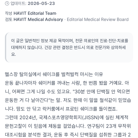
🕓
업데이트
:
2026-05-23
작성
HAVIT Editorial Team
·
검토
HAVIT Medical Advisory
·
Editorial Medical Review Board
이 글은 일반적인 정보 제공 목적이며, 전문 의료인의 진료·진단·치료를
대체하지 않습니다. 건강 관련 결정은 반드시 의료 전문가와 상의하세
요.
헬스장 탈의실에서 쉐이크를 벌컥벌컥 마시는 이유
운동 끝나자마자 쉐이커를 꺼내는 사람, 한 번쯤 봤을 거예요. 아
니, 어쩌면 그게 나일 수도 있고요. "30분 안에 단백질 안 먹으면
운동한 거 다 날아간다"는 말. 저도 한때 이 말을 철석같이 믿었습
니다. 땀도 안 닦고 락커룸에서 프로틴 쉐이크를 들이켰죠.
그런데 2024년, 국제스포츠영양학회지(JISSN)에 실린 체계적
문헌고찰이 이 믿음에 제동을 걸었습니다. 연구팀이 23개 무작위
대조시험을 분석한 결과, 운동 후 즉시 단백질을 섭취한 그룹과 2