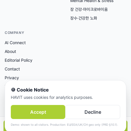
Mental Health & Stress
장 건강·마이크로바이옴
장수·건강한 노화
COMPANY
AI Connect
About
Editorial Policy
Contact
Privacy
Terms
🍪
Cookie Notice
HAVIT uses cookies for analytics purposes.
AI 보조 리서치, 사람이 검토한 콘텐츠.
Accept
Decline
© 2026 AI Connect Inc. All rights reserved.
Demo: shown to all visitors. Production: EU/EEA/UK/CH geo only (PRD §10.1).
📱
앱에서 더 보기