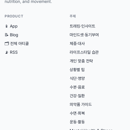
nutrition, and movement.
PRODUCT
주제
📱 App
트래킹·인사이트
📝 Blog
마인드셋·동기부여
🗂
전체 아티클
체중·대사
📡 RSS
라이프스타일 습관
개인 맞춤 전략
상황별 팁
식단·영양
수분·음료
건강·질환
의약품 가이드
수면·회복
운동·활동