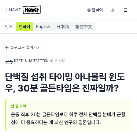
|
←
HAVIT
한국어
🌐
🌙
☰
언어
:
한국어
English
日本語
繁體中文
← 블로그로 돌아가기
🥗
·
10
분 분량
DIET & NUTRITION
단백질 섭취 타이밍 아나볼릭 윈도
우, 30분 골든타임은 진짜일까?
한 줄 요약
운동 직후 30분 골든타임보다 하루 전체 단백질 분배가 근합
성에 더 중요하다는 게 최신 연구의 결론입니다.