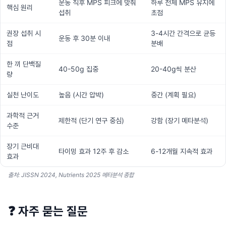
운동 직후 MPS 피크에 맞춰
하루 전체 MPS 유지에
핵심 원리
섭취
초점
권장 섭취 시
3-4시간 간격으로 균등
운동 후 30분 이내
점
분배
한 끼 단백질
40-50g 집중
20-40g씩 분산
량
실천 난이도
높음 (시간 압박)
중간 (계획 필요)
과학적 근거
제한적 (단기 연구 중심)
강함 (장기 메타분석)
수준
장기 근비대
타이밍 효과 12주 후 감소
6-12개월 지속적 효과
효과
출처: JISSN 2024, Nutrients 2025 메타분석 종합
❓
자주 묻는 질문