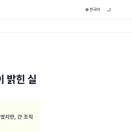
한국어
🌐
🌙
이 밝힌 실
높였지만, 간 조직