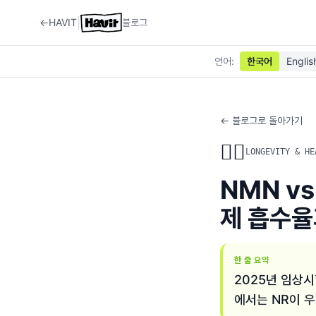
|
←
HAVIT
블로그
언어
:
한국어
Englis
← 블로그로 돌아가기
🏃‍♂️
LONGEVITY & HE
NMN v
제 흡수율
한 줄 요약
2025년 임상시
에서는 NR이 