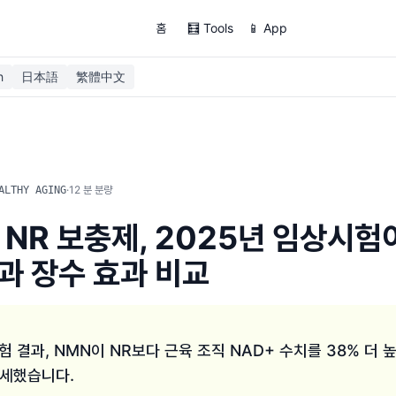
홈
🧮 Tools
📱 App
h
日本語
繁體中文
·
12
분 분량
ALTHY AGING
s NR 보충제, 2025년 임상시험
과 장수 효과 비교
험 결과, NMN이 NR보다 근육 조직 NAD+ 수치를 38% 더 
우세했습니다.