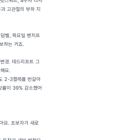
블릿스쿼트, 4주차 다시
릎과 고관절의 부하 지
 덤벨, 목요일 벤치프
보하는 거죠.
 변경. 데드리프트 그
해요.
도 2-3켤레를 번갈아
상률이 39% 감소했어
아요. 초보자가 새로