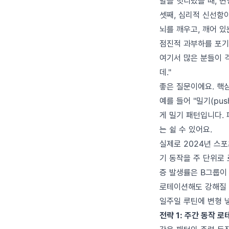
발을 헛디뎠을 때, 변
셋째, 심리적 신선함
뇌를 깨우고, 깨어 있
점진적 과부하를 포기
여기서 많은 분들이 걱
데."
좋은 질문이에요. 핵심
예를 들어 "밀기(pu
게 밀기 패턴입니다.
는 쉴 수 있어요.
실제로 2024년 스
기 동작을 주 단위로 로
증 발생률은 B그룹이 
로테이션해도 강해질 수
일주일 루틴에 변형 
전략 1: 주간 동작 