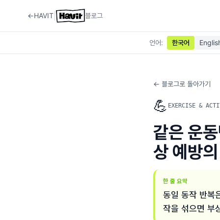
|
←
HAVIT
블로그
언어
:
한국어
Englis
← 블로그로 돌아가기
💪
EXERCISE & ACTI
같은 운동
상 예방의
한 줄 요약
동일 동작 반복은
작을 섞으면 부상