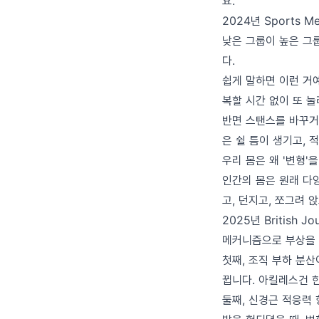
요.
2024년 Sports
낮은 그룹이 높은 그룹
다.
쉽게 말하면 이런 거예
복할 시간 없이 또 눌
반면 스탠스를 바꾸거
은 쉴 틈이 생기고, 
우리 몸은 왜 '변형'
인간의 몸은 원래 다
고, 던지고, 쪼그려 
2025년 British J
메커니즘으로 부상을 
첫째, 조직 부하 분
뀝니다. 아킬레스건 한
둘째, 신경근 적응력