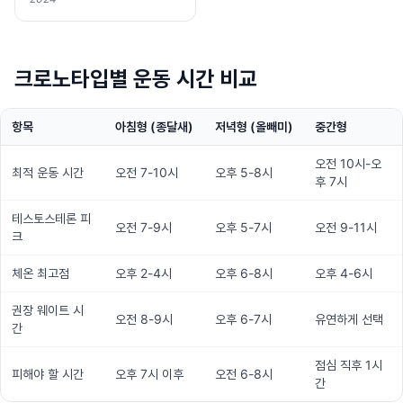
크로노타입별 운동 시간 비교
항목
아침형 (종달새)
저녁형 (올빼미)
중간형
오전 10시-오
최적 운동 시간
오전 7-10시
오후 5-8시
후 7시
테스토스테론 피
오전 7-9시
오후 5-7시
오전 9-11시
크
체온 최고점
오후 2-4시
오후 6-8시
오후 4-6시
권장 웨이트 시
오전 8-9시
오후 6-7시
유연하게 선택
간
점심 직후 1시
피해야 할 시간
오후 7시 이후
오전 6-8시
간