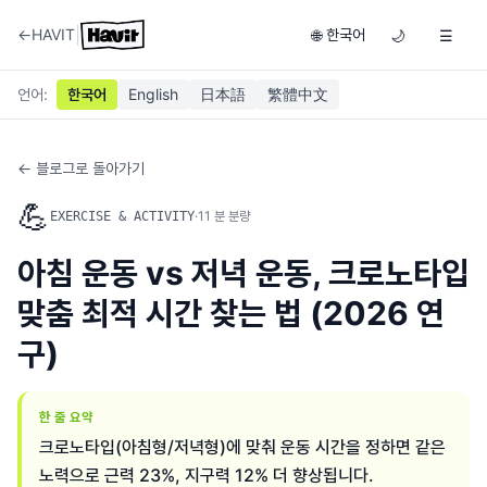
|
←
HAVIT
한국어
🌐
🌙
☰
언어
:
한국어
English
日本語
繁體中文
← 블로그로 돌아가기
💪
·
11
분 분량
EXERCISE & ACTIVITY
아침 운동 vs 저녁 운동, 크로노타입
맞춤 최적 시간 찾는 법 (2026 연
구)
한 줄 요약
크로노타입(아침형/저녁형)에 맞춰 운동 시간을 정하면 같은
노력으로 근력 23%, 지구력 12% 더 향상됩니다.