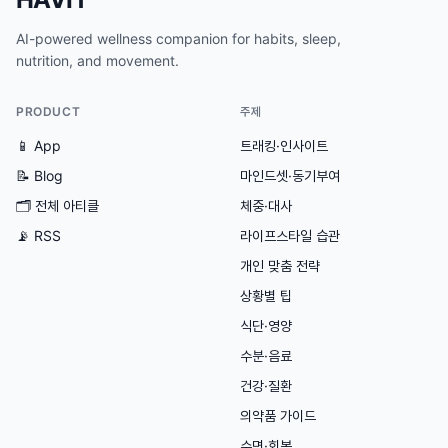
AI-powered wellness companion for habits, sleep,
nutrition, and movement.
PRODUCT
주제
📱 App
트래킹·인사이트
📝 Blog
마인드셋·동기부여
🗂
전체 아티클
체중·대사
📡 RSS
라이프스타일 습관
개인 맞춤 전략
상황별 팁
식단·영양
수분·음료
건강·질환
의약품 가이드
수면·회복