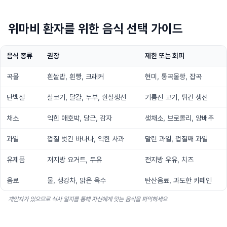
위마비 환자를 위한 음식 선택 가이드
음식 종류
권장
제한 또는 회피
곡물
흰쌀밥, 흰빵, 크래커
현미, 통곡물빵, 잡곡
단백질
살코기, 달걀, 두부, 흰살생선
기름진 고기, 튀긴 생선
채소
익힌 애호박, 당근, 감자
생채소, 브로콜리, 양배추
과일
껍질 벗긴 바나나, 익힌 사과
말린 과일, 껍질째 과일
유제품
저지방 요거트, 두유
전지방 우유, 치즈
음료
물, 생강차, 맑은 육수
탄산음료, 과도한 카페인
개인차가 있으므로 식사 일지를 통해 자신에게 맞는 음식을 파악하세요