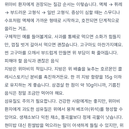
위마비 환자에게 권장되는 질감 순서는 이렇습니다. 액체 → 퓌레
→ 부드러운 고형식 → 일반 고형식. 증상이 심할 때는 스무디나
수프처럼 액체에 가까운 형태로 시작하고, 호전되면 단계적으로
올리는 거죠.
구체적인 예를 들어볼게요. 사과를 통째로 먹으면 소화가 힘들지
만, 껍질 벗겨 갈아서 먹으면 괜찮습니다. 고구마도 마찬가지예요.
찐 고구마를 으깨서 부드럽게 만들면 위 부담이 확 줄어듭니다.
피해야 할 음식과 괜찮은 음식
지방은 위마비의 적입니다. 지방은 위 배출을 늦추는 호르몬인 콜
레시스토키닌 분비를 촉진하거든요. 한 끼 지방 함량을 15g 이하
로 유지하는 게 좋습니다. 삼겹살 한 점이 약 10g이니까, 기름진
음식은 정말 조금만 먹어야 해요.
섬유질도 주의가 필요합니다. 건강한 사람에게는 좋지만, 위마비
환자에게 과도한 섬유질은 위에서 뭉쳐 베조아(위석)를 형성할 수
있어요. 생채소보다 익힌 채소, 통곡물보다 정제 곡물이 낫습니다.
현미밥 대신 흰쌀밥을 먹으라는 말이 어색하게 들릴 수 있지만, 위