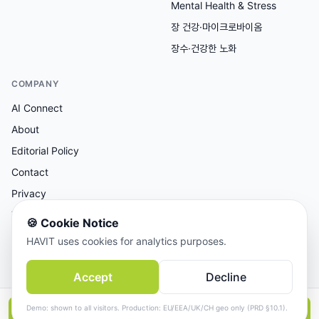
Mental Health & Stress
장 건강·마이크로바이옴
장수·건강한 노화
COMPANY
AI Connect
About
Editorial Policy
Contact
Privacy
Terms
🍪
Cookie Notice
HAVIT uses cookies for analytics purposes.
AI 보조 리서치, 사람이 검토한 콘텐츠.
Accept
Decline
© 2026 AI Connect Inc. All rights reserved.
Demo: shown to all visitors. Production: EU/EEA/UK/CH geo only (PRD §10.1).
📱
앱에서 더 보기