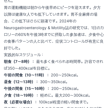
せん。
胃の運動機能は朝から午後早めにピークを迎えます。夕方
以降は健康な人でも低下していきます。胃不全麻痺の場
合、この低下はさらに顕著です。2024年の
Neurogastroenterology & Motility誌の研究では、1日のカ
ロリーの60%を午後3時までに摂取した参加者は、夕食中心
の食事パターンの人と比べて、症状コントロールが有意に良
好でした。
実践的なスケジュール：
朝食（7〜8時）：
最も多く食べられる時間帯。許容できれ
ば350〜400kcalを目標に。
午前の間食（10〜11時）：
200〜250kcal。
昼食（12〜13時）：
300〜350kcal。
午後の間食（15〜16時）：
200〜250kcal。
夕食（18〜19時）：
軽めに。最大200〜300kcal。
夜（必要な場合）：
100kcal程度の軽い間食まで。