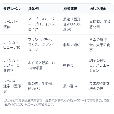
食感レベル
具体例
排出速度
適した場面
スープ、スムージ
最速（固形
レベル1 -
重症時、症状
ー、プロテインシ
食より40%
液体
悪化日
ェイク
速い）
マッシュポテト、
日常の維持
レベル2 -
フムス、ブレンド
非常に速い
食、大半の食
ピューレ状
スープ
事
レベル3 -
調子の良い
よく煮た野菜、ひ
ソフト・ひ
中程度
日、バリエー
き肉料理
き肉状
ション
レベル4 -
塊の肉、生野菜、
たまの特別な
通常の固形
最も遅い
硬いパン
機会のみ
食
ほとんどの胃不全麻痺患者は、日常の食事の大半をレベル1〜3に留めることで最
も良い症状コントロールが得られます。