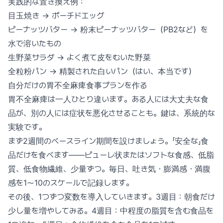
実践的な置き換え例：
目玉焼き → ポーチドエッグ
ピーナッツバター → 粉末ピーナッツバター（PB2など）を
水で溶いたもの
生野菜サラダ → よく煮て皮をむいた野菜
全粒粉パン → 精製された白いパン（はい、本当です）
自分だけの胃不全麻痺食事プランを作る
胃不全麻痺は一人ひとり違います。ある人には大丈夫な食
品が、別の人には症状を悪化させることも。鍵は、系統的な
実験です。
まず2週間のベースライン期間を設けましょう。「安全な」食
品だけを食べます——ピューレ状またはソフトな食感、低脂
質、低食物繊維、少量ずつ。毎日、吐き気・膨満感・満腹
感を1〜10のスケールで記録します。
その後、1つずつ変数を導入していきます。3週目：朝食だけ
少し量を増やしてみる。4週目：中程度の脂質を含む食品を