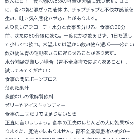
飲んだら？ 食べ物のための容量が大幅に減ります。さら
に、食べ物と混ざった液体は、チャプチャプと不快な感覚を
生み、吐き気を悪化させることがあります。
より良いアプローチ：水分と食事を分ける。食事の30分
前、または60分後に飲む。一度にがぶ飲みせず、1日を通し
て少しずつ飲む。常温または温かい飲み物を選ぶ——冷たい
飲み物は胃の運動をさらに遅らせることがあります。
水分補給が難しい場合（胃不全麻痺ではよくあること）、
試してみてください：
食事の間にボーンブロス
薄めた果汁
炭酸なしの電解質飲料
ゼリーやアイスキャンディー
食事の工夫だけでは足りないとき
正直に言いましょう。食事の工夫はほとんどの人に効果があ
りますが、魔法ではありません。胃不全麻痺患者の約20〜