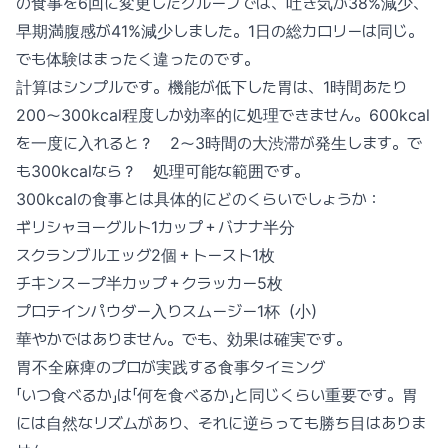
の食事を6回に変更したグループでは、吐き気が38%減少、
早期満腹感が41%減少しました。1日の総カロリーは同じ。
でも体験はまったく違ったのです。
計算はシンプルです。機能が低下した胃は、1時間あたり
200〜300kcal程度しか効率的に処理できません。600kcal
を一度に入れると？ 2〜3時間の大渋滞が発生します。で
も300kcalなら？ 処理可能な範囲です。
300kcalの食事とは具体的にどのくらいでしょうか：
ギリシャヨーグルト1カップ＋バナナ半分
スクランブルエッグ2個＋トースト1枚
チキンスープ半カップ＋クラッカー5枚
プロテインパウダー入りスムージー1杯（小）
華やかではありません。でも、効果は確実です。
胃不全麻痺のプロが実践する食事タイミング
「いつ食べるか」は「何を食べるか」と同じくらい重要です。胃
には自然なリズムがあり、それに逆らっても勝ち目はありま