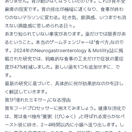
ありません。胃が動かなくなっていたのです。これが胃不全
麻痺の現実です。胃の排出が極端に遅くなり、食事が終わ
りのないマラソンに変わる。吐き気、膨満感、いつまでも消
えない満腹感に苦しめられる日々。
あまり知られていない事実があります。薬だけでは限界があ
るということ。本当のゲームチェンジャーは「食べ方」なので
す。2024年のNeurogastroenterology & Motility誌に掲
載された研究では、戦略的な食事の工夫だけで症状の重症
度が47%軽減しました。新しい薬を1つも追加せずに、で
す。
最新の研究に基づいて、具体的に何が効果的なのかを詳し
く解説していきます。
胃が「壊れたミキサー」になる理由
胃をフードプロセッサーに例えてみましょう。健康な消化で
は、胃は食べ物を「糜粥（びじゅく）」と呼ばれる滑らかなペ
ースト状に砕き、2〜4時間以内に小腸へ送り出します。し