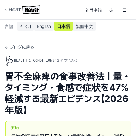
|
←
HAVIT
日本語
🌐
🌙
☰
言語
:
한국어
English
日本語
繁體中文
← ブログに戻る
🩺
·
12
分で読める
HEALTH & CONDITIONS
胃不全麻痺の食事改善法｜量・
タイミング・食感で症状を47%
軽減する最新エビデンス【2026
年版】
要約