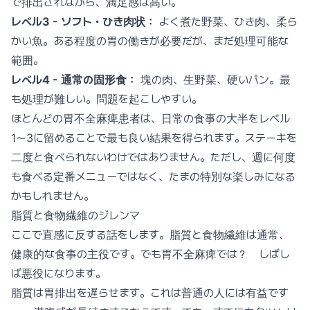
で排出されながら、満足感は高い。
レベル3 - ソフト・ひき肉状：
よく煮た野菜、ひき肉、柔ら
かい魚。ある程度の胃の働きが必要だが、まだ処理可能な
範囲。
レベル4 - 通常の固形食：
塊の肉、生野菜、硬いパン。最
も処理が難しい。問題を起こしやすい。
ほとんどの胃不全麻痺患者は、日常の食事の大半をレベル
1〜3に留めることで最も良い結果を得られます。ステーキを
二度と食べられないわけではありません。ただし、週に何度
も食べる定番メニューではなく、たまの特別な楽しみになる
かもしれません。
脂質と食物繊維のジレンマ
ここで直感に反する話をします。脂質と食物繊維は通常、
健康的な食事の主役です。でも胃不全麻痺では？ しばし
ば悪役になります。
脂質は胃排出を遅らせます。これは普通の人には有益です