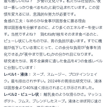
最も難しいのは？ 夕食の文化です。私たちは社会的に「夜
は一番しっかり食べるもの」と刷り込まれています。この習
慣を変えるには、意識的な努力が必要です。
食感の工夫：なめらかな食事が固形食に勝る理由
胃は固形食を分解するのに、より多くのエネルギーを使いま
す。当然ですよね？ 鶏むね肉1枚をそのまま食べるのと、
ピューレ状にしたものでは、胃の負担が違います。すでに機
能が低下している胃にとって、この余分な負荷が「食事を消
化できる」か「夜中まで苦しむ」かの分かれ目になります。
研究者たちは、胃不全麻痺に適した食品を4つの食感レベル
に分類しています：
レベル1 - 液体：
スープ、スムージー、プロテインシェイ
ク。最も排出されやすい。2024年の胃排出研究では、液体
は固形食より40%速く排出されることが示されました。
レベル2 - ピューレ状：
離乳食のような滑らかさ。マッシュ
ポテト、フムス、ブレンドしたスープ。液体とほぼ同じ速さ