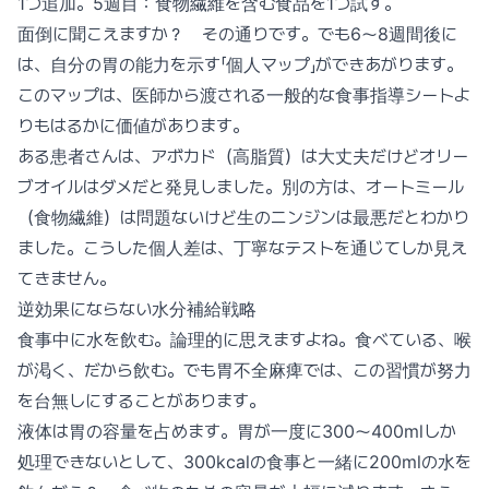
1つ追加。5週目：食物繊維を含む食品を1つ試す。
面倒に聞こえますか？ その通りです。でも6〜8週間後に
は、自分の胃の能力を示す「個人マップ」ができあがります。
このマップは、医師から渡される一般的な食事指導シートよ
りもはるかに価値があります。
ある患者さんは、アボカド（高脂質）は大丈夫だけどオリー
ブオイルはダメだと発見しました。別の方は、オートミール
（食物繊維）は問題ないけど生のニンジンは最悪だとわかり
ました。こうした個人差は、丁寧なテストを通じてしか見え
てきません。
逆効果にならない水分補給戦略
食事中に水を飲む。論理的に思えますよね。食べている、喉
が渇く、だから飲む。でも胃不全麻痺では、この習慣が努力
を台無しにすることがあります。
液体は胃の容量を占めます。胃が一度に300〜400mlしか
処理できないとして、300kcalの食事と一緒に200mlの水を