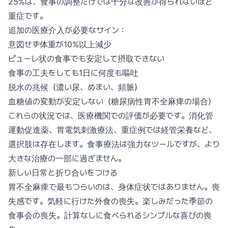
25%は、食事の調整だけでは十分な改善が得られないほど
重症です。
追加の医療介入が必要なサイン：
意図せず体重が10%以上減少
ピューレ状の食事でも安定して摂取できない
食事の工夫をしても1日に何度も嘔吐
脱水の兆候（濃い尿、めまい、頻脈）
血糖値の変動が安定しない（糖尿病性胃不全麻痺の場合）
これらの状況では、医療機関での評価が必要です。消化管
運動促進薬、胃電気刺激療法、重症例では経管栄養など、
選択肢は存在します。食事療法は強力なツールですが、より
大きな治療の一部に過ぎません。
新しい日常と折り合いをつける
胃不全麻痺で最もつらいのは、身体症状ではありません。喪
失感です。気軽に行けた外食の喪失。楽しみだった季節の
食事会の喪失。計算なしに食べられるシンプルな喜びの喪