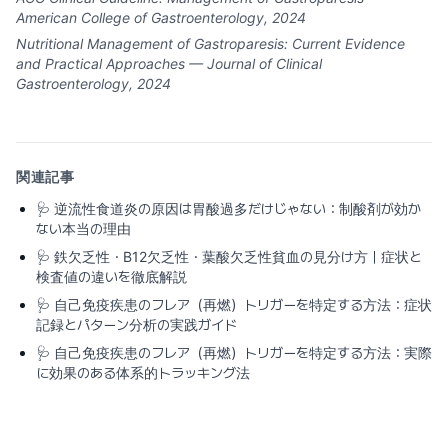
American College of Gastroenterology, 2024
Nutritional Management of Gastroparesis: Current Evidence
and Practical Approaches — Journal of Clinical
Gastroenterology, 2024
関連記事
🩺
逆流性食道炎の原因は胃酸過多だけじゃない：制酸剤が効か
ない本当の理由
🩺
鉄欠乏性・B12欠乏性・葉酸欠乏性貧血の見分け方｜症状と
検査値の違いを徹底解説
🩺
自己免疫疾患のフレア（再燃）トリガーを特定する方法：症状
記録とパターン分析の実践ガイド
🩺
自己免疫疾患のフレア（再燃）トリガーを特定する方法：実際
に効果のある体系的トラッキング法