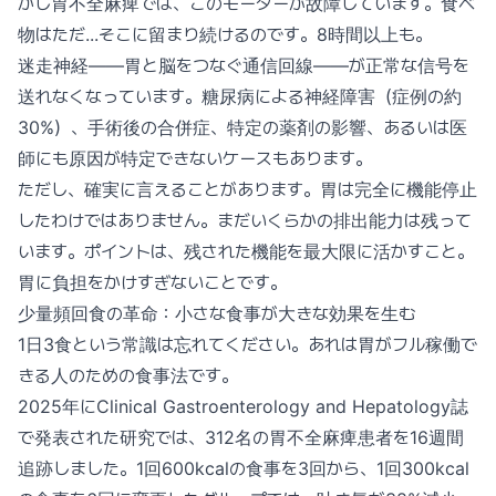
かし胃不全麻痺では、このモーターが故障しています。食べ
物はただ...そこに留まり続けるのです。8時間以上も。
迷走神経——胃と脳をつなぐ通信回線——が正常な信号を
送れなくなっています。糖尿病による神経障害（症例の約
30%）、手術後の合併症、特定の薬剤の影響、あるいは医
師にも原因が特定できないケースもあります。
ただし、確実に言えることがあります。胃は完全に機能停止
したわけではありません。まだいくらかの排出能力は残って
います。ポイントは、残された機能を最大限に活かすこと。
胃に負担をかけすぎないことです。
少量頻回食の革命：小さな食事が大きな効果を生む
1日3食という常識は忘れてください。あれは胃がフル稼働で
きる人のための食事法です。
2025年にClinical Gastroenterology and Hepatology誌
で発表された研究では、312名の胃不全麻痺患者を16週間
追跡しました。1回600kcalの食事を3回から、1回300kcal