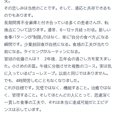
失。
その悲しみは当然のことです。そして、適応と共存できるも
のでもあります。
長期間胃不全麻痺と付き合っている多くの患者さんが、転
換点について語ります。通常、6〜12ヶ月経った頃。新しい
食事パターンが「制限」ではなく、単に「自分の食べ方」になる
瞬間です。少量頻回食が自然になる。食感の工夫が当たり
前になる。タイミングがルーティンになる。
冒頭の佐藤さんは？ 2年後、忘年会の過ごし方を変えまし
た。小さめのお皿。午後に分散させた複数のコース。実は気
に入っているピューレスープ。以前と同じではありません。
でも、4時間苦しむこともなくなりました。
これが目標です。完璧ではなく、機能すること。治癒ではな
く、管理すること。そしてほとんどの人にとって、思慮深く
一貫した食事の工夫で、それは本当に達成可能だとエビデ
ンスは示しています。