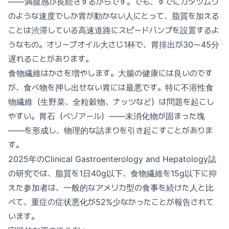
——満腹感が長続きするからです。でも、すでにカタツムリ
のような速度でしか胃が動かない人にとって、脂質を加える
ことは渋滞している高速道路にスピードバンプを設置するよ
うなもの。オリーブオイル大さじ1杯で、胃排出が30〜45分
遅れることがあります。
食物繊維はかさを増やします。大腸の健康には良いのです
が、食べ物を押し出せない胃には最悪です。特に不溶性食
物繊維（生野菜、全粒穀物、ナッツなど）は問題を起こし
やすい。胃石（ベゾアール）——未消化物が固まった塊
——を形成し、物理的な詰まりを引き起こすことがありま
す。
2025年のClinical Gastroenterology and Hepatology誌
の研究では、脂質を1日40g以下、食物繊維を15g以下に抑
えた参加者は、一般的なアメリカ型の食事を続けた人と比
べて、重症の症状悪化が52%少なかったことが報告されて
います。