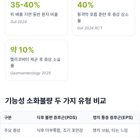
35-40%
40%
위 배출 지연 동반 환자 비율
횡격막 호흡 훈련 후 증상 감소
율
Gut 2024
Gut 2024 RCT
약 10%
헬리코박터 제균 후 증상 소실
률
Gastroenterology 2025
기능성 소화불량 두 가지 유형 비교
구분
식후 불편 증후군(PDS)
명치 통증 증후군(EPS)
주요 증상
식후 더부룩함, 조기 포만감
명치 쓰림, 타는 느낌