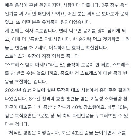
매운 음식이 흔한 원인이지만, 사람마다 다릅니다. 2주 정도 음식
일기를 써보시면 패턴이 보여요. 어떤 분은 의외로 토마토가 문제
였고, 또 어떤 분은 유제품이 원인이었습니다.
세 번째는 식사 속도입니다. 빨리 먹으면 공기를 많이 삼키게 되
고, 이게 더부룩함을 악화시킵니다. 한 숟가락 먹고 젓가락을 내려
놓는 연습을 해보세요. 어색하지만 효과는 확실합니다.
스트레스가 위장에 직접 영향을 줍니다
"스트레스 받지 마세요"라는 말, 솔직히 도움이 안 되죠. 스트레스
를 안 받을 수는 없으니까요. 중요한 건 스트레스에 대한 몸의 반
응을 조절하는 겁니다.
2024년 Gut 저널에 실린 무작위 대조 시험에서 흥미로운 결과가
나왔습니다. 8주간 횡격막 호흡 훈련을 받은 기능성 소화불량 환
자군이 대조군 대비 증상 심각도가 40% 감소했어요. 하루 10분,
깊은 복식호흡만으로도 장-뇌 축의 과민반응을 누그러뜨릴 수 있
다는 겁니다.
구체적인 방법은 이렇습니다. 코로 4초간 숨을 들이쉬면서 배를