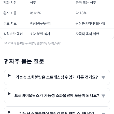
악화 시점
식후
공복 또는 식후
환자 비율
약 61%
약 18%
주요 치료
위장운동촉진제
위산분비억제제(PPI)
생활습관 핵심
소량 분할 식사
자극적 음식 제한
약 21%의 환자는 두 유형이 혼합되어 나타납니다
❓
자주 묻는 질문
기능성 소화불량은 스트레스성 위염과 다른 건가요?
▼
프로바이오틱스가 기능성 소화불량에 도움이 되나요?
▼
기능성 소화불량이 위암으로 발전할 수 있나요?