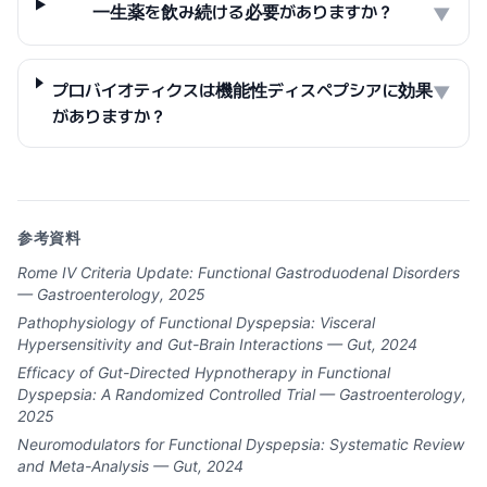
一生薬を飲み続ける必要がありますか？
▼
プロバイオティクスは機能性ディスペプシアに効果
▼
がありますか？
参考資料
Rome IV Criteria Update: Functional Gastroduodenal Disorders
— Gastroenterology, 2025
Pathophysiology of Functional Dyspepsia: Visceral
Hypersensitivity and Gut-Brain Interactions — Gut, 2024
Efficacy of Gut-Directed Hypnotherapy in Functional
Dyspepsia: A Randomized Controlled Trial — Gastroenterology,
2025
Neuromodulators for Functional Dyspepsia: Systematic Review
and Meta-Analysis — Gut, 2024