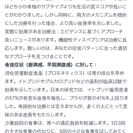
はどちらか単独のサブタイプよりも生活の質スコアが低いこ
とがわかりました。しかし同時に、両方のメカニズムを標的
にした治療を行った場合、より高い改善率を示しました。
実際に効果がある治療法：エビデンスに基づくアプローチ
良いニュースがあります。機能性ディスペプシアは治療に反
応します。難しいのは、あなたの症状パターンに合った適切
なアプローチを見つけることです。
食後症状（膨満感、早期満腹感）に対して：
消化管運動促進薬（プロキネティクス）は胃の排出を早め
ます。イトプリドやプルカロプリドなどの薬剤が臨床試験で
効果を示しています。日本の研究では、イトプリド服用患者
の57%が有意な改善を報告し、プラセボ群の41%を上回りま
した。奇跡的な治療とは言えませんが、多くの人にとって意
味のある改善をもたらします。
少量頻回の食事は、胃への適応負担を軽減します。1日3回
の大きな食事の代わりに、5回の小さな食事を試してみてく