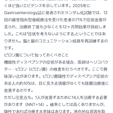
くほど強いエビデンスを示しています。2025年に
Gastroenterology誌に発表されたランダム化試験では、12
回の腸管指向型催眠療法を受けた患者の71%で症状改善が
見られ、治療終了後も少なくとも12ヶ月間効果が持続しま
した。これは「症状を考えないようにする」ということではあ
りません。脳と腸のコミュニケーション経路を再訓練するの
です。
ピロリ菌について知っておくべきこと
機能性ディスペプシアの症状がある場合、医師はヘリコバク
ター・ピロリ（ピロリ菌）の検査を行うべきです。ここで興
味深い点があります。ピロリ菌陽性でディスペプシア症状の
ある人の約10%は、目に見える潰瘍がなくても除菌治療後に
改善するのです。
ただし注意点も。1人が改善するために14人を治療する必要
があります（NNT=14）。確率としては高くありませんが、
陽性であれば治療する意味はあります。潜在的な原因を取