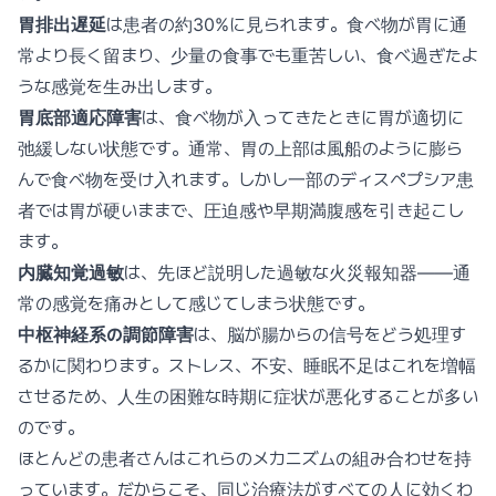
胃排出遅延
は患者の約30%に見られます。食べ物が胃に通
常より長く留まり、少量の食事でも重苦しい、食べ過ぎたよ
うな感覚を生み出します。
胃底部適応障害
は、食べ物が入ってきたときに胃が適切に
弛緩しない状態です。通常、胃の上部は風船のように膨ら
んで食べ物を受け入れます。しかし一部のディスペプシア患
者では胃が硬いままで、圧迫感や早期満腹感を引き起こし
ます。
内臓知覚過敏
は、先ほど説明した過敏な火災報知器——通
常の感覚を痛みとして感じてしまう状態です。
中枢神経系の調節障害
は、脳が腸からの信号をどう処理す
るかに関わります。ストレス、不安、睡眠不足はこれを増幅
させるため、人生の困難な時期に症状が悪化することが多い
のです。
ほとんどの患者さんはこれらのメカニズムの組み合わせを持
っています。だからこそ、同じ治療法がすべての人に効くわ