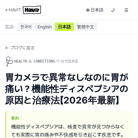
|
←
HAVIT
日本語
🌐
🌙
☰
言語
:
한국어
English
日本語
繁體中文
← ブログに戻る
🩺
·
11
分で読める
HEALTH & CONDITIONS
胃カメラで異常なしなのに胃が
痛い？機能性ディスペプシアの
原因と治療法【2026年最新】
要約
機能性ディスペプシアは、検査で異常が見つからなく
ても実際に胃の痛みや不快感を引き起こす疾患です。