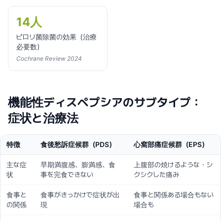
14人
ピロリ菌除菌の効果（治療
必要数）
Cochrane Review 2024
機能性ディスペプシアのサブタイプ：
症状と治療法
特徴
食後愁訴症候群（PDS）
心窩部痛症候群（EPS）
主な症
早期満腹感、膨満感、食
上腹部の焼けるような・シ
状
事を完食できない
クシクした痛み
食事と
食事がきっかけで症状が出
食事と関係ある場合もない
の関係
現
場合も