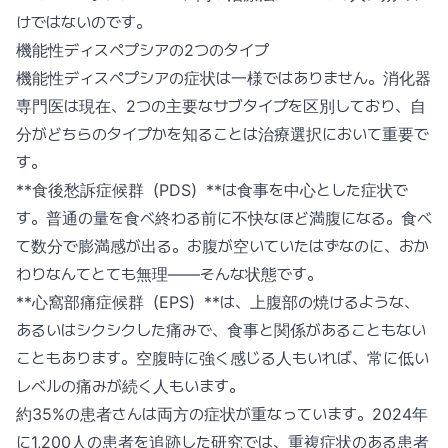
けではないのです。
機能性ディスペプシアの2つのタイプ
機能性ディスペプシアの症状は一様ではありません。消化器
専門医は現在、2つの主要なサブタイプを区別しており、自
分がどちらのタイプかを知ることは治療選択において重要で
す。
**食後愁訴症候群（PDS）**は食事を中心とした症状で
す。普通の量を食べ終わる前に不快なほど満腹になる。食べ
て数分で膨満感が出る。お腹が空いていたはずなのに、おか
わりなんてとても無理——そんな状態です。
**心窩部痛症候群（EPS）**は、上腹部の焼けるような、
あるいはシクシクした痛みで、食事と関係があることもない
こともあります。空腹時に強く感じる人もいれば、常に低い
レベルの痛みが続く人もいます。
約35%の患者さんは両方の症状が重なっています。2024年
に1,200人の患者を追跡した研究では、重複症状のある患者