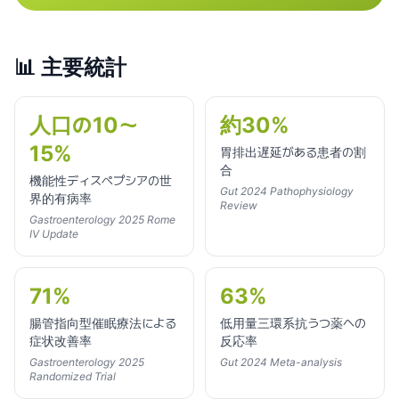
📊
主要統計
人口の10〜
約30%
15%
胃排出遅延がある患者の割
合
機能性ディスペプシアの世
Gut 2024 Pathophysiology
界的有病率
Review
Gastroenterology 2025 Rome
IV Update
71%
63%
腸管指向型催眠療法による
低用量三環系抗うつ薬への
症状改善率
反応率
Gastroenterology 2025
Gut 2024 Meta-analysis
Randomized Trial