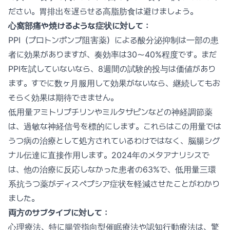
ださい。胃排出を遅らせる高脂肪食は避けましょう。
心窩部痛や焼けるような症状に対して：
PPI（プロトンポンプ阻害薬）による酸分泌抑制は一部の患
者に効果がありますが、奏効率は30〜40%程度です。まだ
PPIを試していないなら、8週間の試験的投与は価値があり
ます。すでに数ヶ月服用して効果がないなら、継続してもお
そらく効果は期待できません。
低用量アミトリプチリンやミルタザピンなどの神経調節薬
は、過敏な神経信号を標的にします。これらはこの用量では
うつ病の治療として処方されているわけではなく、脳腸シグ
ナル伝達に直接作用します。2024年のメタアナリシスで
は、他の治療に反応しなかった患者の63%で、低用量三環
系抗うつ薬がディスペプシア症状を軽減させたことがわかり
ました。
両方のサブタイプに対して：
心理療法、特に腸管指向型催眠療法や認知行動療法は、驚