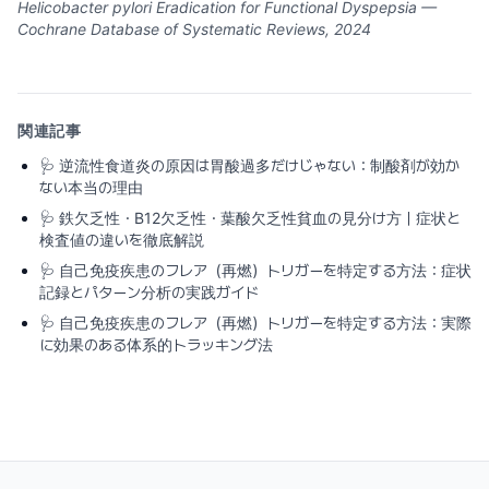
Helicobacter pylori Eradication for Functional Dyspepsia —
Cochrane Database of Systematic Reviews, 2024
関連記事
🩺
逆流性食道炎の原因は胃酸過多だけじゃない：制酸剤が効か
ない本当の理由
🩺
鉄欠乏性・B12欠乏性・葉酸欠乏性貧血の見分け方｜症状と
検査値の違いを徹底解説
🩺
自己免疫疾患のフレア（再燃）トリガーを特定する方法：症状
記録とパターン分析の実践ガイド
🩺
自己免疫疾患のフレア（再燃）トリガーを特定する方法：実際
に効果のある体系的トラッキング法