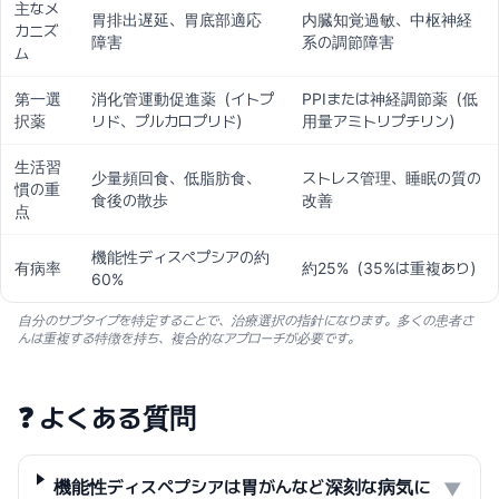
主なメ
胃排出遅延、胃底部適応
内臓知覚過敏、中枢神経
カニズ
障害
系の調節障害
ム
第一選
消化管運動促進薬（イトプ
PPIまたは神経調節薬（低
択薬
リド、プルカロプリド）
用量アミトリプチリン）
生活習
少量頻回食、低脂肪食、
ストレス管理、睡眠の質の
慣の重
食後の散歩
改善
点
機能性ディスペプシアの約
有病率
約25%（35%は重複あり）
60%
自分のサブタイプを特定することで、治療選択の指針になります。多くの患者さ
んは重複する特徴を持ち、複合的なアプローチが必要です。
❓
よくある質問
機能性ディスペプシアは胃がんなど深刻な病気に
▼