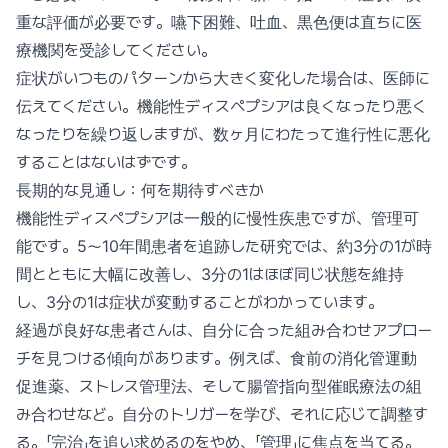
重な評価が必要です。嚥下困難、吐血、黒色便は直ちに医
療機関を受診してください。
症状がいつものパターンから大きく変化した場合は、医師に
伝えてください。機能性ディスペプシアは良くなったり悪く
なったりを繰り返しますが、数ヶ月にわたって進行性に悪化
することはないはずです。
長期的な見通し：何を期待すべきか
機能性ディスペプシアは一般的に慢性疾患ですが、管理可
能です。5〜10年間患者を追跡した研究では、約3分の1が時
間とともに大幅に改善し、3分の1はほぼ同じ状態を維持
し、3分の1は症状が変動することがわかっています。
経過が良好な患者さんは、自分に合った組み合わせアプロー
チを見つける傾向があります。例えば、食前の消化管運動
促進薬、ストレス管理法、そして腸管指向型催眠療法の組
み合わせなど。自分のトリガーを学び、それに応じて調整す
る。「完治」を追い求めるのをやめ、「管理」に焦点を当てる。