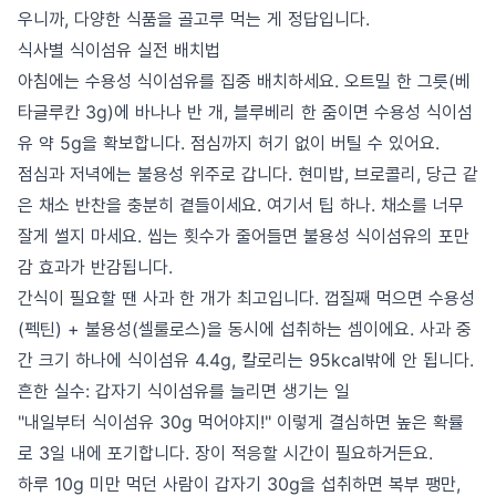
우니까, 다양한 식품을 골고루 먹는 게 정답입니다.
식사별 식이섬유 실전 배치법
아침에는 수용성 식이섬유를 집중 배치하세요. 오트밀 한 그릇(베
타글루칸 3g)에 바나나 반 개, 블루베리 한 줌이면 수용성 식이섬
유 약 5g을 확보합니다. 점심까지 허기 없이 버틸 수 있어요.
점심과 저녁에는 불용성 위주로 갑니다. 현미밥, 브로콜리, 당근 같
은 채소 반찬을 충분히 곁들이세요. 여기서 팁 하나. 채소를 너무
잘게 썰지 마세요. 씹는 횟수가 줄어들면 불용성 식이섬유의 포만
감 효과가 반감됩니다.
간식이 필요할 땐 사과 한 개가 최고입니다. 껍질째 먹으면 수용성
(펙틴) + 불용성(셀룰로스)을 동시에 섭취하는 셈이에요. 사과 중
간 크기 하나에 식이섬유 4.4g, 칼로리는 95kcal밖에 안 됩니다.
흔한 실수: 갑자기 식이섬유를 늘리면 생기는 일
"내일부터 식이섬유 30g 먹어야지!" 이렇게 결심하면 높은 확률
로 3일 내에 포기합니다. 장이 적응할 시간이 필요하거든요.
하루 10g 미만 먹던 사람이 갑자기 30g을 섭취하면 복부 팽만,