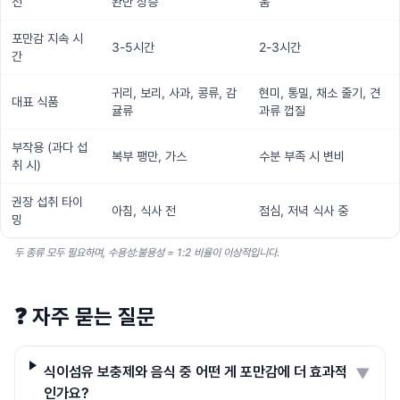
전
완만 상승
움
포만감 지속 시
3-5시간
2-3시간
간
귀리, 보리, 사과, 콩류, 감
현미, 통밀, 채소 줄기, 견
대표 식품
귤류
과류 껍질
부작용 (과다 섭
복부 팽만, 가스
수분 부족 시 변비
취 시)
권장 섭취 타이
아침, 식사 전
점심, 저녁 식사 중
밍
두 종류 모두 필요하며, 수용성:불용성 = 1:2 비율이 이상적입니다.
❓
자주 묻는 질문
식이섬유 보충제와 음식 중 어떤 게 포만감에 더 효과적
▼
인가요?