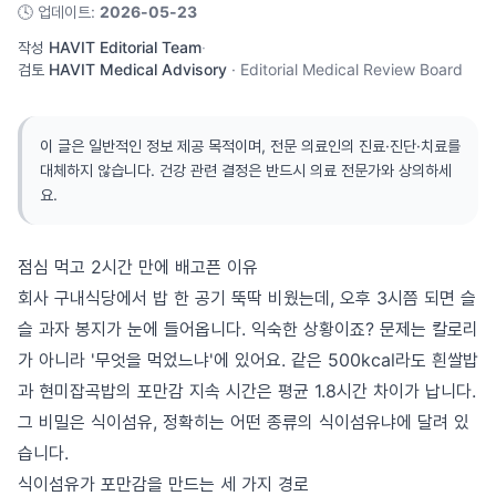
🕓
업데이트
:
2026-05-23
작성
HAVIT Editorial Team
·
검토
HAVIT Medical Advisory
·
Editorial Medical Review Board
이 글은 일반적인 정보 제공 목적이며, 전문 의료인의 진료·진단·치료를
대체하지 않습니다. 건강 관련 결정은 반드시 의료 전문가와 상의하세
요.
점심 먹고 2시간 만에 배고픈 이유
회사 구내식당에서 밥 한 공기 뚝딱 비웠는데, 오후 3시쯤 되면 슬
슬 과자 봉지가 눈에 들어옵니다. 익숙한 상황이죠? 문제는 칼로리
가 아니라 '무엇을 먹었느냐'에 있어요. 같은 500kcal라도 흰쌀밥
과 현미잡곡밥의 포만감 지속 시간은 평균 1.8시간 차이가 납니다.
그 비밀은 식이섬유, 정확히는 어떤 종류의 식이섬유냐에 달려 있
습니다.
식이섬유가 포만감을 만드는 세 가지 경로