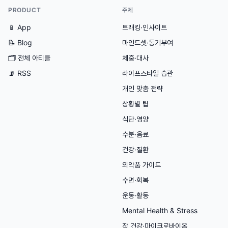
PRODUCT
주제
📱 App
트래킹·인사이트
📝 Blog
마인드셋·동기부여
🗂
전체 아티클
체중·대사
📡 RSS
라이프스타일 습관
개인 맞춤 전략
상황별 팁
식단·영양
수분·음료
건강·질환
의약품 가이드
수면·회복
운동·활동
Mental Health & Stress
장 건강·마이크로바이옴