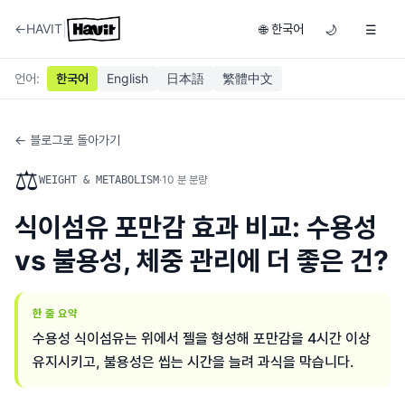
|
←
HAVIT
한국어
🌐
🌙
☰
언어
:
한국어
English
日本語
繁體中文
← 블로그로 돌아가기
⚖️
·
10
분 분량
WEIGHT & METABOLISM
식이섬유 포만감 효과 비교: 수용성
vs 불용성, 체중 관리에 더 좋은 건?
한 줄 요약
수용성 식이섬유는 위에서 젤을 형성해 포만감을 4시간 이상
유지시키고, 불용성은 씹는 시간을 늘려 과식을 막습니다.