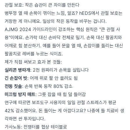
관절 보호: 작은 습관이 큰 차이를 만든다
병뚜껑 열 때 손목이 꺾이는 느낌, 알죠? hEDS에서 관절 보호는
거창한 게 아니에요. 일상의 작은 동작을 바꾸는 겁니다.
AJMG 2024 가이드라인이 강조하는 핵심 원칙은 "큰 관절 사
용"이에요. 손가락 대신 손바닥 전체로 밀기. 손목 대신 팔꿈치와
어깨로 힘 분산하기. 예를 들어 문을 열 때, 손잡이를 돌리는 대신
팔꿈치로 레버를 누르는 식이죠.
제가 직접 써보고 효과 본 것들:
실리콘 병따개
: 2천 원짜리가 손목을 살립니다
긴 손잡이 빗
: 어깨 위로 팔 안 올려도 됨
전동 칫솔
: 손목 반복 동작 80% 감소
미끄럼 방지 매트
: 그릇 잡을 때 힘 덜 들어감
연구에 따르면 보조도구 사용자의 일일 관절 스트레스가 평균
42% 감소했어요. 돈 들이는 게 아깝다고요? 나중에 들 치료비 생
각하면 싼 투자입니다.
가사노동: 전쟁터를 협상 테이블로