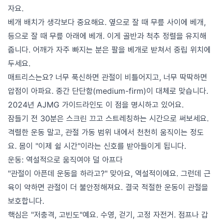
자요.
베개 배치가 생각보다 중요해요. 옆으로 잘 때 무릎 사이에 베개,
등으로 잘 때 무릎 아래에 베개. 이게 골반과 척추 정렬을 유지해
줍니다. 어깨가 자주 빠지는 분은 팔을 베개로 받쳐서 중립 위치에
두세요.
매트리스는요? 너무 푹신하면 관절이 비틀어지고, 너무 딱딱하면
압점이 아파요. 중간 단단함(medium-firm)이 대체로 맞습니다.
2024년 AJMG 가이드라인도 이 점을 명시하고 있어요.
잠들기 전 30분은 스크린 끄고 스트레칭하는 시간으로 써보세요.
격렬한 운동 말고, 관절 가동 범위 내에서 천천히 움직이는 정도
요. 몸이 "이제 쉴 시간"이라는 신호를 받아들이게 됩니다.
운동: 역설적으로 움직여야 덜 아프다
"관절이 아픈데 운동을 하라고?" 맞아요, 역설적이에요. 그런데 근
육이 약하면 관절이 더 불안정해져요. 결국 적절한 운동이 관절을
보호합니다.
핵심은 "저충격, 고빈도"예요. 수영, 걷기, 고정 자전거. 점프나 갑