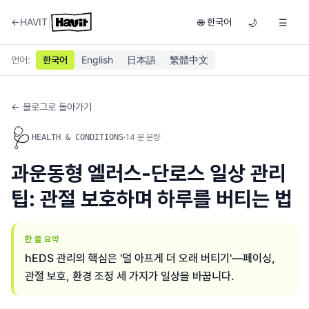
|
←
HAVIT
한국어
🌐
🌙
☰
언어
:
한국어
English
日本語
繁體中文
← 블로그로 돌아가기
🩺
·
14
분 분량
HEALTH & CONDITIONS
과운동형 엘러스-단로스 일상 관리
팁: 관절 보호하며 하루를 버티는 법
한 줄 요약
hEDS 관리의 핵심은 '덜 아프게 더 오래 버티기'—페이싱,
관절 보호, 환경 조정 세 가지가 일상을 바꿉니다.