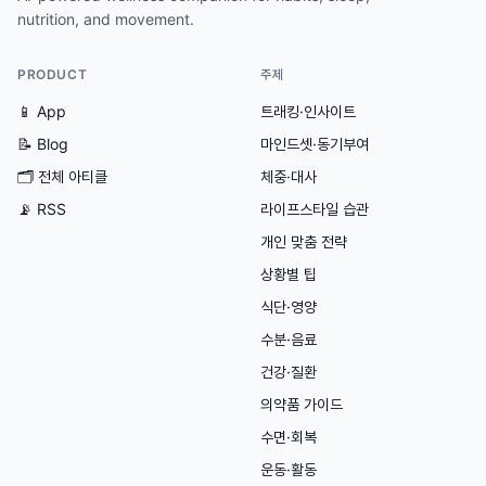
nutrition, and movement.
PRODUCT
주제
📱 App
트래킹·인사이트
📝 Blog
마인드셋·동기부여
🗂
전체 아티클
체중·대사
📡 RSS
라이프스타일 습관
개인 맞춤 전략
상황별 팁
식단·영양
수분·음료
건강·질환
의약품 가이드
수면·회복
운동·활동