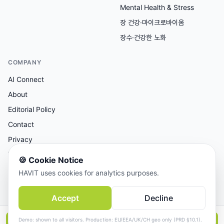
Mental Health & Stress
장 건강·마이크로바이옴
장수·건강한 노화
COMPANY
AI Connect
About
Editorial Policy
Contact
Privacy
Terms
🍪
Cookie Notice
HAVIT uses cookies for analytics purposes.
AI 보조 리서치, 사람이 검토한 콘텐츠.
Accept
Decline
© 2026 AI Connect Inc. All rights reserved.
Demo: shown to all visitors. Production: EU/EEA/UK/CH geo only (PRD §10.1).