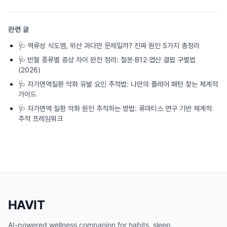
관련 글
🩺
역류성 식도염, 위산 과다만 문제일까? 진짜 원인 5가지 총정리
🩺
빈혈 종류별 증상 차이 완전 정리: 철분·B12·엽산 결핍 구별법
(2026)
🩺
자가면역질환 악화 유발 요인 추적법: 나만의 플레어 패턴 찾는 체계적
가이드
🩺
자가면역 질환 악화 원인 추적하는 방법: 류마티스 연구 기반 체계적
추적 프레임워크
HAVIT
AI-powered wellness companion for habits, sleep,