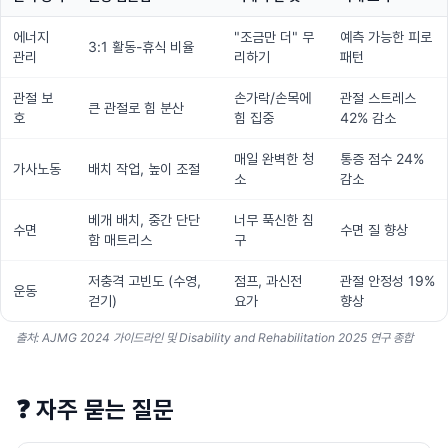
에너지
"조금만 더" 무
예측 가능한 피로
3:1 활동-휴식 비율
관리
리하기
패턴
관절 보
손가락/손목에
관절 스트레스
큰 관절로 힘 분산
호
힘 집중
42% 감소
매일 완벽한 청
통증 점수 24%
가사노동
배치 작업, 높이 조절
소
감소
베개 배치, 중간 단단
너무 푹신한 침
수면
수면 질 향상
함 매트리스
구
저충격 고빈도 (수영,
점프, 과신전
관절 안정성 19%
운동
걷기)
요가
향상
출처: AJMG 2024 가이드라인 및 Disability and Rehabilitation 2025 연구 종합
❓
자주 묻는 질문