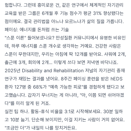
험합니다. 그런데 흥미로운 건, 같은 연구에서 체계적인 자기관리
교육을 받은 그룹은 6개월 후 기능 점수가 평균 31% 향상됐다는
점이에요. 결국 관리법을 아느냐 모르느냐가 삶의 질을 가릅니다.
페이싱: 에너지를 돈처럼 쓰는 기술
"스푼 이론" 들어보셨나요? 만성질환 커뮤니티에서 유명한 비유인
데, 하루 에너지를 스푼 개수로 생각하는 거예요. 건강한 사람은
스푼이 무한대지만, 우리는 아침에 딱 12개를 받아요. 샤워에 2개,
출근에 3개, 회의에 2개... 이렇게 쓰다 보면 저녁엔 바닥나죠.
2025년 Disability and Rehabilitation 저널의 자기관리 중재
연구가 재밌는 결과를 냈어요. 8주간 페이싱 훈련을 받은 hEDS
환자 127명 중 68%가 "예측 가능한 피로"를 경험하게 됐다고 보
고했습니다. 갑자기 무너지는 게 아니라, "아, 이쯤 되면 쉬어야겠
다"를 미리 알게 된 거죠.
실전 팁 하나. 활동-휴식 비율을 3:1로 시작해보세요. 30분 일하
고 10분 눕기. 단순해 보이지만, 이걸 지키는 사람이 거의 없어요.
"조금만 더"가 내일의 나를 망치거든요.