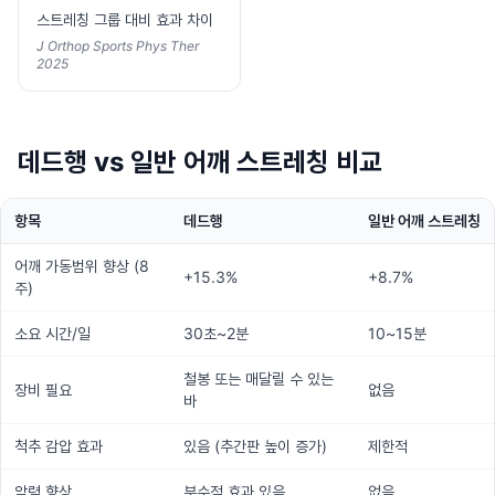
스트레칭 그룹 대비 효과 차이
J Orthop Sports Phys Ther
2025
데드행 vs 일반 어깨 스트레칭 비교
항목
데드행
일반 어깨 스트레칭
어깨 가동범위 향상 (8
+15.3%
+8.7%
주)
소요 시간/일
30초~2분
10~15분
철봉 또는 매달릴 수 있는
장비 필요
없음
바
척추 감압 효과
있음 (추간판 높이 증가)
제한적
악력 향상
부수적 효과 있음
없음