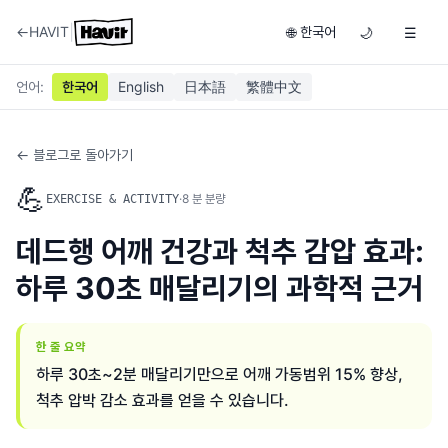
|
←
HAVIT
한국어
🌐
🌙
☰
언어
:
한국어
English
日本語
繁體中文
← 블로그로 돌아가기
💪
·
8
분 분량
EXERCISE & ACTIVITY
데드행 어깨 건강과 척추 감압 효과:
하루 30초 매달리기의 과학적 근거
한 줄 요약
하루 30초~2분 매달리기만으로 어깨 가동범위 15% 향상,
척추 압박 감소 효과를 얻을 수 있습니다.