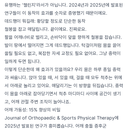
유행하는 '챌린지'라서가 아닙니다. 2024년과 2025년에 발표된
연구들이 이 동작의 효과를 숫자로 증명했기 때문이에요.
데드행이 뭐길래: 황당할 정도로 단순한 동작
철봉을 잡고 매달립니다. 끝이에요. 진짜로요.
팔을 어깨너비로 벌리고, 손바닥이 앞을 향하게 철봉을 잡습니다.
발이 땅에서 떨어지면 그게 데드행입니다. 턱걸이처럼 몸을 끌어
올릴 필요도 없고, 복잡한 자세 교정도 필요 없어요. 그냥 중력이
일하게 두면 됩니다.
이렇게 단순한데 왜 효과가 있을까요? 우리 몸은 하루 종일 중력
과 싸웁니다. 앉아 있을 때, 서 있을 때, 걸을 때 모두 척추는 위에
서 아래로 눌리고 있어요. 매달리기는 이 방향을 뒤집습니다. 중력
이 몸을 아래로 잡아당기면서 척추 마디마디 사이에 공간이 생기
고, 어깨 관절 주변 조직이 늘어나죠.
어깨 가동성: 15% 향상의 비밀
Journal of Orthopaedic & Sports Physical Therapy에
2025년 발표된 연구가 흥미롭습니다. 어깨 충돌 증후군