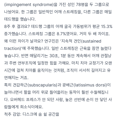
(impingement syndrome)을 가진 성인 78명을 두 그룹으로
나눴어요. 한 그룹은 일반적인 어깨 스트레칭을, 다른 그룹은 매일
데드행을 했습니다.
8주 후 결과요? 데드행 그룹의 어깨 굴곡 가동범위가 평균 15.3%
증가했습니다. 스트레칭 그룹은 8.7%였어요. 거의 두 배 차이죠.
왜 이런 차이가 날까요? 연구진은 '지속적 견인(sustained
traction)'에 주목했습니다. 일반 스트레칭은 근육을 잠깐 늘렸다
놓습니다. 반면 매달리기는 30초, 1분 동안 계속해서 어깨 관절낭
과 주변 연부조직에 일정한 힘을 가해요. 마치 치아 교정기가 오랜
시간에 걸쳐 치아를 움직이는 것처럼, 조직이 서서히 길어지고 유
연해지는 거죠.
특히 견갑하근(subscapularis)과 광배근(latissimus dorsi)이
늘어나면서 팔을 머리 위로 들어올리는 동작이 훨씬 수월해집니
다. 오버헤드 프레스가 안 되던 사람, 높은 선반에 손이 안 닿던 사
람들에게 희소식이에요.
척추 감압: 디스크에 숨 쉴 공간을