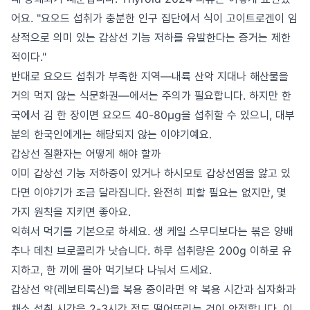
어요. "요오드 섭취가 충분한 인구 집단에서 식이 고이트로겐이 임
상적으로 의미 있는 갑상선 기능 저하를 유발한다는 증거는 제한
적이다."
반대로 요오드 섭취가 부족한 지역—내륙 산악 지대나 해산물을
거의 먹지 않는 식문화권—에서는 주의가 필요합니다. 하지만 한
국에서 김 한 장이면 요오드 40-80μg을 섭취할 수 있으니, 대부
분의 한국인에게는 해당되지 않는 이야기예요.
갑상선 질환자는 어떻게 해야 할까
이미 갑상선 기능 저하증이 있거나 하시모토 갑상선염을 앓고 있
다면 이야기가 조금 달라집니다. 완전히 피할 필요는 없지만, 몇
가지 원칙을 지키면 좋아요.
익혀서 먹기를 기본으로 하세요. 생 케일 스무디보다는 볶은 양배
추나 데친 브로콜리가 낫습니다. 하루 섭취량은 200g 이하로 유
지하고, 한 끼에 몰아 먹기보다 나눠서 드세요.
갑상선 약(레보티록신)을 복용 중이라면 약 복용 시간과 십자화과
채소 섭취 시간을 2-3시간 정도 떨어뜨리는 것이 안전합니다. 이