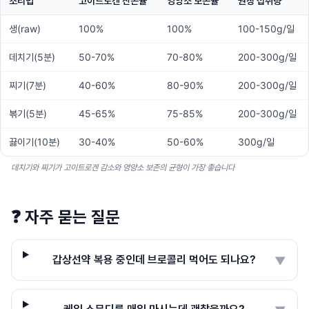
조리법
고이트로겐 잔존율
영양소 보존율
권장 섭취량
생(raw)
100%
100%
100-150g/일
데치기(5분)
50-70%
70-80%
200-300g/일
찌기(7분)
40-60%
80-90%
200-300g/일
볶기(5분)
45-65%
75-85%
200-300g/일
끓이기(10분)
30-40%
50-60%
300g/일
데치기와 찌기가 고이트로겐 감소와 영양소 보존의 균형이 가장 좋습니다
❓
자주 묻는 질문
갑상선약 복용 중인데 브로콜리 먹어도 되나요?
▼