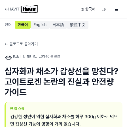
|
←
HAVIT
한국어
🌐
🌙
☰
언어
:
한국어
English
日本語
繁體中文
← 블로그로 돌아가기
🥗
·
10
분 분량
DIET & NUTRITION
십자화과 채소가 갑상선을 망친다?
고이트로겐 논란의 진실과 안전량
가이드
한 줄 요약
건강한 성인이 익힌 십자화과 채소를 하루 300g 이하로 먹으
면 갑상선 기능에 영향이 거의 없습니다.