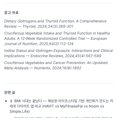
참고 자료
Dietary Goitrogens and Thyroid Function: A Comprehensive
Review — Thyroid, 2024;34(3):289-301
Cruciferous Vegetable Intake and Thyroid Function in Healthy
Adults: A 12-Week Randomized Controlled Trial — European
Journal of Nutrition, 2025;64(2):112-124
Iodine Status and Goitrogen Exposure: Interactions and Clinical
Implications — Endocrine Reviews, 2024;45(4):567-589
Cruciferous Vegetables and Cancer Prevention: An Updated
Meta-Analysis — Nutrients, 2024;16(8):1892
관련 글
📱
BMI 시대는 끝났다 — 체성분·라이프스타일 기반 개인화가 만드는 차
세대 다이어트 앱 비교 (HAVIT vs MyFitnessPal vs Noom vs
Simple.Life)