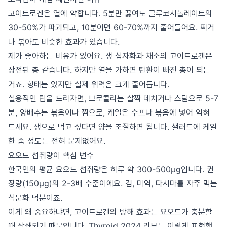
고이트로겐은 열에 약합니다. 5분만 끓여도 글루코시놀레이트의
30-50%가 파괴되고, 10분이면 60-70%까지 줄어들어요. 찌거
나 볶아도 비슷한 효과가 있습니다.
제가 좋아하는 비유가 있어요. 생 십자화과 채소의 고이트로겐은
장전된 총 같습니다. 하지만 열을 가하면 탄환이 빠진 총이 되는
거죠. 형태는 있지만 실제 위력은 크게 줄어듭니다.
실용적인 팁을 드리자면, 브로콜리는 살짝 데치거나 스팀으로 5-7
분, 양배추는 볶음이나 찜으로, 케일은 수프나 볶음에 넣어 익혀
드세요. 생으로 먹고 싶다면 양을 조절하면 됩니다. 샐러드에 케일
한 줌 정도는 전혀 문제없어요.
요오드 섭취량이 핵심 변수
한국인의 평균 요오드 섭취량은 하루 약 300-500μg입니다. 권
장량(150μg)의 2-3배 수준이에요. 김, 미역, 다시마를 자주 먹는
식문화 덕분이죠.
이게 왜 중요하냐면, 고이트로겐의 방해 효과는 요오드가 충분할
때 상쇄되기 때문입니다. Thyroid 2024 리뷰는 이렇게 표현했