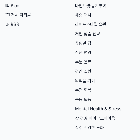
📝 Blog
마인드셋·동기부여
🗂
전체 아티클
체중·대사
📡 RSS
라이프스타일 습관
개인 맞춤 전략
상황별 팁
식단·영양
수분·음료
건강·질환
의약품 가이드
수면·회복
운동·활동
Mental Health & Stress
장 건강·마이크로바이옴
장수·건강한 노화