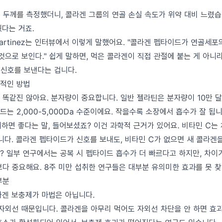
골 두께를 측정했더니, 콜라겐 그룹의 연골 손실 속도가 위약 대비 느렸습
췄다는 거죠.
Martinez는 인터뷰에서 이렇게 말했어요. "콜라겐 펩타이드가 연골세
것으로 보인다." 쉽게 말하면, 먹은 콜라겐이 직접 관절에 붙는 게 아니라
 신호를 보낸다는 겁니다.
적인 방법
똑같진 않아요. 분자량이 중요합니다. 일반 젤라틴은 분자량이 10만 달톤
는 2,000-5,000Da 수준이에요. 작을수록 소장에서 흡수가 잘 됩니
취하면 좋다는 말, 들어보셨죠? 이건 과학적 근거가 있어요. 비타민 C는
다. 콜라겐 펩타이드가 신호를 보내도, 비타민 C가 없으면 새 콜라겐을
? 일부 연구에서는 공복 시 펩타이드 흡수가 더 빠르다고 하지만, 차이가
보다 중요해요. 8주 미만 섭취한 연구들은 대부분 유의미한 효과를 못 
부분
라겐 보충제가 마법은 아닙니다.
 자외선 때문입니다. 콜라겐을 아무리 먹어도 자외선 차단을 안 하면 효과