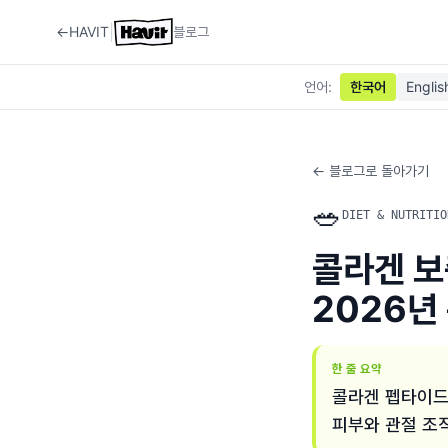
|
←
HAVIT
블로그
언어
:
한국어
Englis
← 블로그로 돌아가기
🥗
DIET & NUTRITIO
콜라겐 보
2026년
한 줄 요약
콜라겐 펩타이드
피부와 관절 조