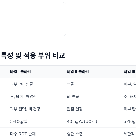
특성 및 적용 부위 비교
타입 I 콜라겐
타입 II 콜라겐
타입 II
피부, 뼈, 힘줄
연골
피부, 
소, 돼지, 해양성
닭 연골
소, 돼
피부 탄력, 뼈 건강
관절 건강
피부 탄
5-10g/일
40mg/일(UC-II)
5-10g
다수 RCT 존재
중간 수준
제한적