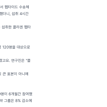
에서 펩타이드 수송체
했더니, 섭취 4시간
구 섭취한 콜라겐 펩타
여성 120명을 대상으로
졌고요. 연구진은 "콜
그리 큰 표본이 아니에
210명이 6개월간 참여했
위약 그룹은 8% 감소에