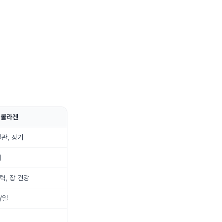
I 콜라겐
혈관, 장기
지
력, 장 건강
/일