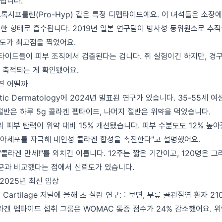
틀립니다.
록시프롤린(Pro-Hyp) 같은 특정 디펩타이드예요. 이 녀석들은 소장
온전한 형태로 흡수됩니다. 2019년 일본 연구팀이 방사성 동위원소로 추적
 농도가 최고점을 찍었어요.
펩타이드들이 피부 조직에서 검출된다는 겁니다. 쥐 실험이긴 하지만, 경
 축적되는 게 확인됐어요.
면 어떨까
smetic Dermatology에 2024년 발표된 연구가 있습니다. 35-55세 
절반은 하루 5g 콜라겐 펩타이드, 나머지 절반은 위약을 먹었습니다.
 피부 탄력이 위약 대비 15% 개선됐습니다. 피부 수분도도 12% 높아
아세포를 자극해 내인성 콜라겐 합성을 촉진한다"고 설명했어요.
"콜라겐 만세!"를 외치긴 이릅니다. 12주는 짧은 기간이고, 120명은 
조군과 비교했다는 점에서 신뢰도가 있습니다.
2025년 최신 임상
s and Cartilage 저널에 올해 초 실린 연구를 보면, 무릎 골관절염 환자 
콜라겐 펩타이드 섭취 그룹은 WOMAC 통증 점수가 24% 감소했어요. 