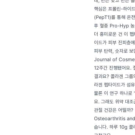
데, 반은 맞고 반은 
핵심은 프롤린-하이드
(PepT1)를 통해 
후 혈중 Pro-Hyp
더 흥미로운 건 이 
이드가 피부 진피층에
피부 탄력, 숫자로 보
Journal of Co
12주간 진행됐어요. 
결과요? 콜라겐 그룹의
라겐 펩타이드가 섬유
물론 이 연구 하나로 
요. 그래도 위약 대
관절 건강은 어떨까? 
Osteoarthriti
습니다. 하루 10g 