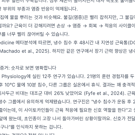
 피부 혈관이 수축합니다. 심부 체온이 떨어지면서 대사 속도도 줄어들어
상 부위의 부종과 염증 반응이 억제됩니다.
 집에 물을 뿌리는 것과 비슷해요. 불길(염증)은 빨리 잡히지만, 그 불길
떨까요? 근육이 더 강해지려면 손상 → 염증 → 회복 → 적응의 사이클이
부를 너무 빨리 끊어버릴 수 있습니다.
Medicine 메타분석에 따르면, 냉수 침수 후 48시간 내 지연성 근육통(D
achado et al., 2025). 하지만 같은 연구에서 장기 근력 향상은
증거: 숫자로 보면 명확합니다
 of Physiology에 실린 12주 연구가 있습니다. 21명의 훈련 경험자를
후 10°C 물에 10분 침수, 다른 그룹은 실온에서 휴식. 결과는 꽤 충격
두근 비대는 대조군 대비 26% 낮았어요 (Fyfe et al., 2024). 
냉수 그룹에서 유의하게 억제됐습니다. 연구진은 "냉수 침수가 운동 후 
 줄이는데, 이 사이토카인들이 근육 적응에 필요한 신호 역할을 한다"고
 앞에 왔는데, 초인종이 고장 나서 돌아가버린 상황이랄까요. 신호가 전
는구나"를 인식하지 못하는 겁니다.