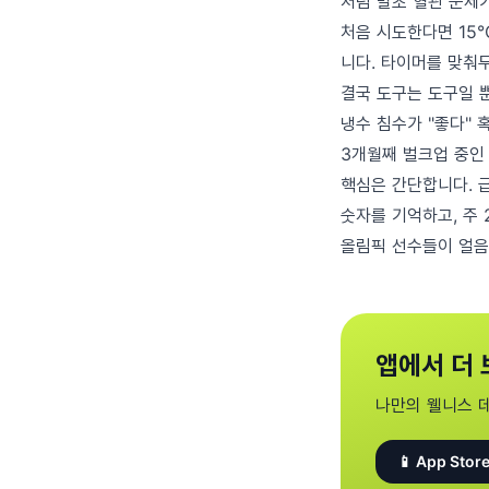
처럼 말초 혈관 문제
처음 시도한다면 15°
니다. 타이머를 맞춰두
결국 도구는 도구일 뿐
냉수 침수가 "좋다" 
3개월째 벌크업 중인
핵심은 간단합니다. 급
숫자를 기억하고, 주
올림픽 선수들이 얼음
앱에서 더 
나만의 웰니스 
📱 App Store