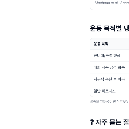
Machado et al., Spor
운동 목적별 냉
운동 목적
근비대/근력 향상
대회 시즌 급성 회복
지구력 훈련 후 회복
일반 피트니스
목적에 따라 냉수 침수 전략이
❓
자주 묻는 