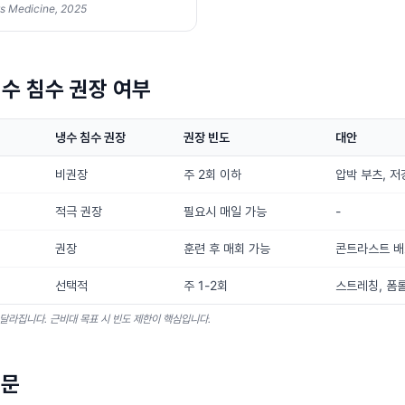
ts Medicine, 2025
수 침수 권장 여부
냉수 침수 권장
권장 빈도
대안
비권장
주 2회 이하
압박 부츠, 
적극 권장
필요시 매일 가능
-
권장
훈련 후 매회 가능
콘트라스트 배
선택적
주 1-2회
스트레칭, 폼
 달라집니다. 근비대 목표 시 빈도 제한이 핵심입니다.
질문