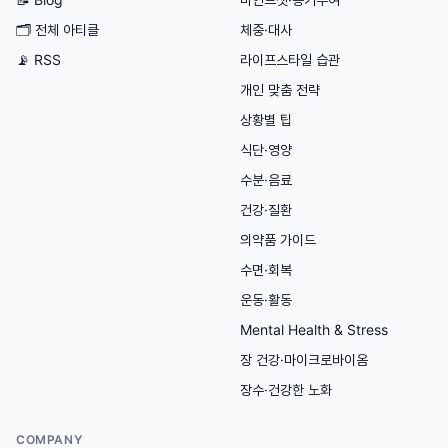
🗂
전체 아티클
체중·대사
📡 RSS
라이프스타일 습관
개인 맞춤 전략
상황별 팁
식단·영양
수분·음료
건강·질환
의약품 가이드
수면·회복
운동·활동
Mental Health & Stress
장 건강·마이크로바이옴
장수·건강한 노화
COMPANY