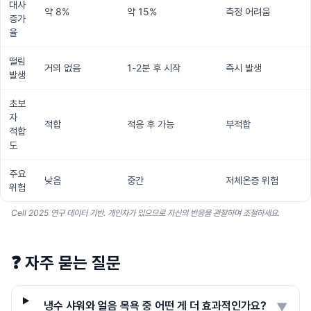
대사
약 8%
약 15%
측정 어려움
증가
율
떨림
거의 없음
1-2분 후 시작
즉시 발생
발생
초보
자
적합
적응 후 가능
부적합
적합
도
주요
낮음
중간
저체온증 위험
위험
Cell 2025 연구 데이터 기반. 개인차가 있으므로 자신의 반응을 관찰하며 조절하세요.
❓
자주 묻는 질문
냉수 샤워와 얼음 목욕 중 어떤 게 더 효과적인가요?
▼