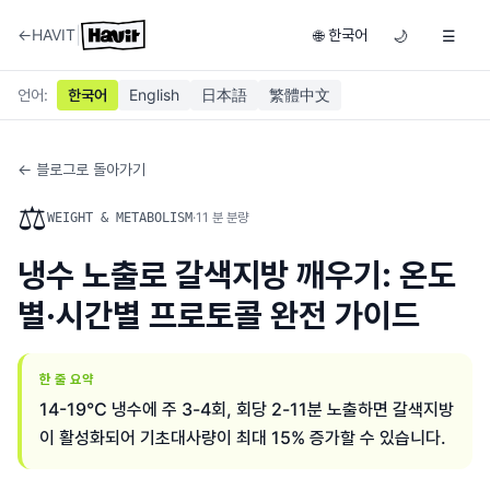
|
←
HAVIT
한국어
🌐
🌙
☰
언어
:
한국어
English
日本語
繁體中文
← 블로그로 돌아가기
⚖️
·
11
분 분량
WEIGHT & METABOLISM
냉수 노출로 갈색지방 깨우기: 온도
별·시간별 프로토콜 완전 가이드
한 줄 요약
14-19°C 냉수에 주 3-4회, 회당 2-11분 노출하면 갈색지방
이 활성화되어 기초대사량이 최대 15% 증가할 수 있습니다.