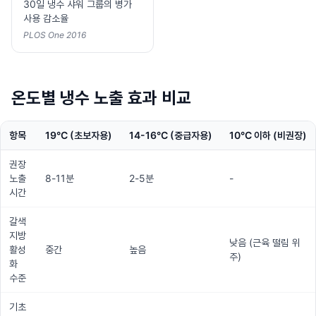
30일 냉수 샤워 그룹의 병가
사용 감소율
PLOS One 2016
온도별 냉수 노출 효과 비교
항목
19°C (초보자용)
14-16°C (중급자용)
10°C 이하 (비권장)
권장
노출
8-11분
2-5분
-
시간
갈색
지방
낮음 (근육 떨림 위
활성
중간
높음
주)
화
수준
기초