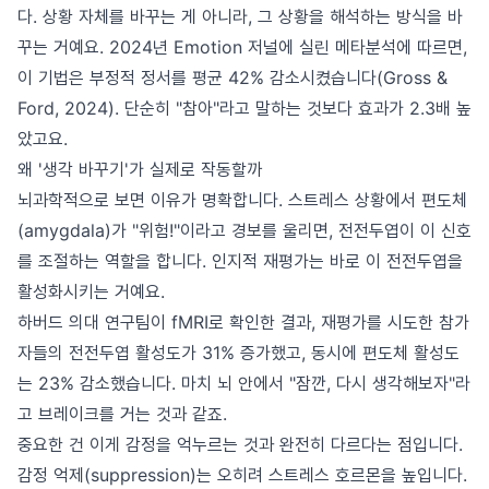
다. 상황 자체를 바꾸는 게 아니라, 그 상황을 해석하는 방식을 바
꾸는 거예요. 2024년 Emotion 저널에 실린 메타분석에 따르면,
이 기법은 부정적 정서를 평균 42% 감소시켰습니다(Gross &
Ford, 2024). 단순히 "참아"라고 말하는 것보다 효과가 2.3배 높
았고요.
왜 '생각 바꾸기'가 실제로 작동할까
뇌과학적으로 보면 이유가 명확합니다. 스트레스 상황에서 편도체
(amygdala)가 "위험!"이라고 경보를 울리면, 전전두엽이 이 신호
를 조절하는 역할을 합니다. 인지적 재평가는 바로 이 전전두엽을
활성화시키는 거예요.
하버드 의대 연구팀이 fMRI로 확인한 결과, 재평가를 시도한 참가
자들의 전전두엽 활성도가 31% 증가했고, 동시에 편도체 활성도
는 23% 감소했습니다. 마치 뇌 안에서 "잠깐, 다시 생각해보자"라
고 브레이크를 거는 것과 같죠.
중요한 건 이게 감정을 억누르는 것과 완전히 다르다는 점입니다.
감정 억제(suppression)는 오히려 스트레스 호르몬을 높입니다.