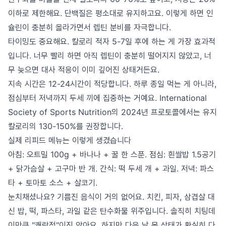
이하로 제한해요. 단백질은 평소대로 유지하고요. 이렇게 하면 인
슐린이 충분히 올라가면서 렙틴 분비를 자극합니다.
타이밍도 중요해요. 칼로리 적자 5-7일 후에 하는 게 가장 효과적
입니다. 너무 빨리 하면 아직 렙틴이 충분히 떨어지지 않았고, 너
무 늦으면 대사 적응이 이미 깊어진 상태거든요.
지속 시간은 12-24시간이 적당합니다. 하루 종일 먹는 게 아니라,
점심부터 저녁까지 두세 끼에 집중하는 거예요. International
Society of Sports Nutrition의 2024년 프로토콜에서는 유지
칼로리의 130-150%를 권장합니다.
실제 리피드 메뉴는 이렇게 생겼습니다
아침: 오트밀 100g + 바나나 + 꿀 한 스푼. 점심: 흰쌀밥 1.5공기
+ 닭가슴살 + 고구마 반 개. 간식: 떡 두세 개 + 과일. 저녁: 파스
타 + 토마토 소스 + 살코기.
눈치채셨나요? 기름진 음식이 거의 없어요. 치킨, 피자, 삼겹살 대
신 밥, 떡, 파스타, 과일 같은 탄수화물 위주입니다. 솔직히 치팅데
이만큼 "쾌락적"이진 않아요. 하지만 다음 날 몸 상태가 확실히 다