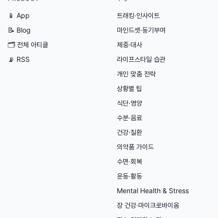
📱 App
트래킹·인사이트
📝 Blog
마인드셋·동기부여
🗂
전체 아티클
체중·대사
📡 RSS
라이프스타일 습관
개인 맞춤 전략
상황별 팁
식단·영양
수분·음료
건강·질환
의약품 가이드
수면·회복
운동·활동
Mental Health & Stress
장 건강·마이크로바이옴