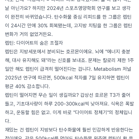
날 아닌가요? 하지만 2024년 스포츠영양학회 연구를 보고 생각
이 완전히 바뀌었습니다. 탄수화물 중심 리피드를 한 그룹은 렙틴
이 24시간 만에 30% 회복됐는데, 고지방 치팅을 한 그룹은 렙틴
변화가 거의 없었거든요.
렙틴: 다이어트의 숨은 조절자
렙틴은 지방세포에서 분비되는 호르몬이에요. 뇌에 "에너지 충분
해, 대사 유지해도 돼"라는 신호를 보내죠. 문제는 칼로리 제한 1주
일만 해도 렙틴이 급격히 떨어진다는 겁니다. Metabolism 저널
2025년 연구에 따르면, 500kcal 적자를 7일 유지하면 렙틴이
평균 40% 감소합니다.
렙틴이 떨어지면 무슨 일이 생길까요? 갑상선 호르몬 T3가 줄어
들고, 기초대사량이 하루 200-300kcal씩 낮아져요. 식욕은 폭발
하고, 운동할 힘은 없고. 이게 바로 "다이어트 정체기"의 정체입니
다.
재밌는 건 렙틴이 지방보다 탄수화물에 훨씬 민감하게 반응한다는
점이에요. 같은 500kcal를 먹어도 탄수화물 위주면 렙틴이 확 올