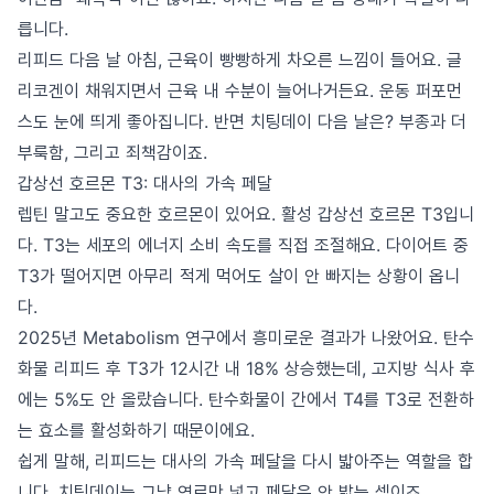
릅니다.
리피드 다음 날 아침, 근육이 빵빵하게 차오른 느낌이 들어요. 글
리코겐이 채워지면서 근육 내 수분이 늘어나거든요. 운동 퍼포먼
스도 눈에 띄게 좋아집니다. 반면 치팅데이 다음 날은? 부종과 더
부룩함, 그리고 죄책감이죠.
갑상선 호르몬 T3: 대사의 가속 페달
렙틴 말고도 중요한 호르몬이 있어요. 활성 갑상선 호르몬 T3입니
다. T3는 세포의 에너지 소비 속도를 직접 조절해요. 다이어트 중
T3가 떨어지면 아무리 적게 먹어도 살이 안 빠지는 상황이 옵니
다.
2025년 Metabolism 연구에서 흥미로운 결과가 나왔어요. 탄수
화물 리피드 후 T3가 12시간 내 18% 상승했는데, 고지방 식사 후
에는 5%도 안 올랐습니다. 탄수화물이 간에서 T4를 T3로 전환하
는 효소를 활성화하기 때문이에요.
쉽게 말해, 리피드는 대사의 가속 페달을 다시 밟아주는 역할을 합
니다. 치팅데이는 그냥 연료만 넣고 페달은 안 밟는 셈이죠.