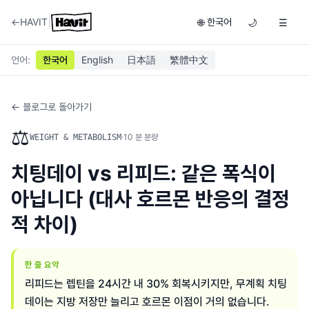
|
←
HAVIT
한국어
🌐
🌙
☰
언어
:
한국어
English
日本語
繁體中文
← 블로그로 돌아가기
⚖️
·
10
분 분량
WEIGHT & METABOLISM
치팅데이 vs 리피드: 같은 폭식이
아닙니다 (대사 호르몬 반응의 결정
적 차이)
한 줄 요약
리피드는 렙틴을 24시간 내 30% 회복시키지만, 무계획 치팅
데이는 지방 저장만 늘리고 호르몬 이점이 거의 없습니다.