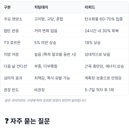
구분
치팅데이
리피드
주요 영양소
고지방, 고당, 혼합
탄수화물 60-70% 집중
렙틴 반응
거의 변화 없음
24시간 내 30% 회복
T3 호르몬
5% 미만 상승
18% 상승
지방 저장
높음 (특히 알코올 동반 시)
상대적으로 낮음
다음 날 컨디션
부종, 더부룩함
근육 충만감, 에너지 상승
심리적 효과
죄책감, 폭식 유발 가능
계획된 보충으로 안정감
권장 빈도
비권장
5-7일 적자 후 1회
같은 과식이라도 구성에 따라 호르몬 반응이 완전히 달라집니다
❓
자주 묻는 질문