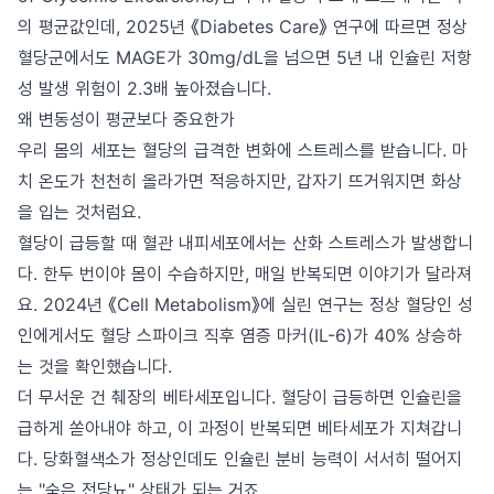
의 평균값인데, 2025년 《Diabetes Care》 연구에 따르면 정상
혈당군에서도 MAGE가 30mg/dL을 넘으면 5년 내 인슐린 저항
성 발생 위험이 2.3배 높아졌습니다.
왜 변동성이 평균보다 중요한가
우리 몸의 세포는 혈당의 급격한 변화에 스트레스를 받습니다. 마
치 온도가 천천히 올라가면 적응하지만, 갑자기 뜨거워지면 화상
을 입는 것처럼요.
혈당이 급등할 때 혈관 내피세포에서는 산화 스트레스가 발생합니
다. 한두 번이야 몸이 수습하지만, 매일 반복되면 이야기가 달라져
요. 2024년 《Cell Metabolism》에 실린 연구는 정상 혈당인 성
인에게서도 혈당 스파이크 직후 염증 마커(IL-6)가 40% 상승하
는 것을 확인했습니다.
더 무서운 건 췌장의 베타세포입니다. 혈당이 급등하면 인슐린을
급하게 쏟아내야 하고, 이 과정이 반복되면 베타세포가 지쳐갑니
다. 당화혈색소가 정상인데도 인슐린 분비 능력이 서서히 떨어지
는 "숨은 전당뇨" 상태가 되는 거죠.