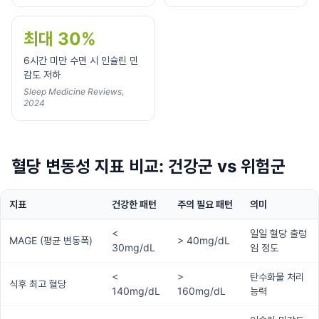
최대 30%
6시간 미만 수면 시 인슐린 민
감도 저하
Sleep Medicine Reviews,
2024
혈당 변동성 지표 비교: 건강군 vs 위험군
지표
건강한 패턴
주의 필요 패턴
의미
<
일일 혈당 출렁
MAGE (평균 변동폭)
> 40mg/dL
30mg/dL
임 정도
<
>
탄수화물 처리
식후 최고 혈당
140mg/dL
160mg/dL
능력