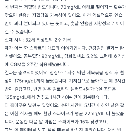
네 번째는 저혈당 빈도입니다. 70mg/dL 아래로 떨어지는 횟수가
잦으면 반응성 저혈당일 가능성이 있어요. 이건 역설적으로 인슐
린이 과다 분비되고 있다는 뜻이고, 훗날 인슐린 저항성으로 이어
질 수 있습니다.
실제 사례: 32세 직장인의 2주 기록
제가 아는 한 스타트업 대표의 이야기입니다. 건강검진 결과는 완
벽했어요. 공복혈당 92mg/dL, 당화혈색소 5.2%. 그런데 호기심
에 CGM을 2주간 착용해봤습니다.
결과는 충격적이었어요. 점심으로 자주 먹던 제육볶음 정식 후 혈
당이 175mg/dL까지 올랐습니다. 기저선으로 돌아오는 데 3시간
반이 걸렸고요. 반면 같은 칼로리의 샐러드+닭가슴살 조합은
125mg/dL에서 멈추고 1시간 40분 만에 회복됐습니다.
더 흥미로운 발견도 있었어요. 수면 시간이 5시간 이하인 날은 같
은 아침 식사를 해도 혈당 스파이크가 평균 22mg/dL 더 높았습
니다. 운동한 다음 날 아침은 스파이크가 15% 낮았고요.
그는 이 데이터를 보고 점심 메뉴를 바꾸지 않았습니다. 대신 밥