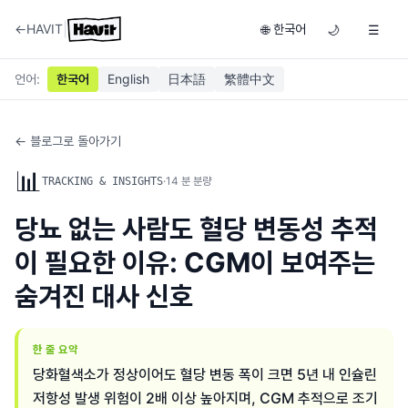
|
←
HAVIT
한국어
🌐
🌙
☰
언어
:
한국어
English
日本語
繁體中文
← 블로그로 돌아가기
📊
·
14
분 분량
TRACKING & INSIGHTS
당뇨 없는 사람도 혈당 변동성 추적
이 필요한 이유: CGM이 보여주는
숨겨진 대사 신호
한 줄 요약
당화혈색소가 정상이어도 혈당 변동 폭이 크면 5년 내 인슐린
저항성 발생 위험이 2배 이상 높아지며, CGM 추적으로 조기