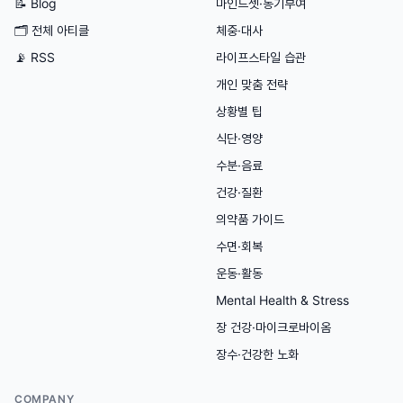
📝 Blog
마인드셋·동기부여
🗂
전체 아티클
체중·대사
📡 RSS
라이프스타일 습관
개인 맞춤 전략
상황별 팁
식단·영양
수분·음료
건강·질환
의약품 가이드
수면·회복
운동·활동
Mental Health & Stress
장 건강·마이크로바이옴
장수·건강한 노화
COMPANY