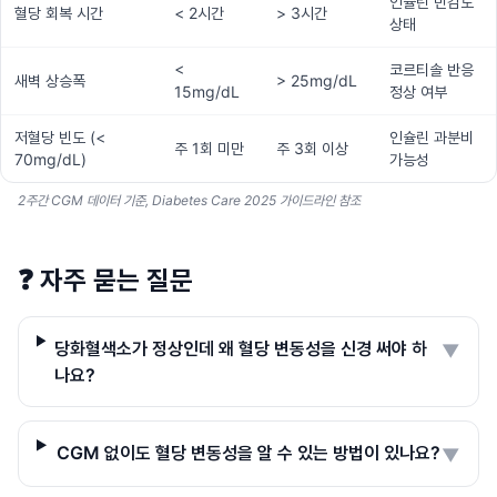
인슐린 민감도
혈당 회복 시간
< 2시간
> 3시간
상태
<
코르티솔 반응
새벽 상승폭
> 25mg/dL
15mg/dL
정상 여부
저혈당 빈도 (<
인슐린 과분비
주 1회 미만
주 3회 이상
70mg/dL)
가능성
2주간 CGM 데이터 기준, Diabetes Care 2025 가이드라인 참조
❓
자주 묻는 질문
당화혈색소가 정상인데 왜 혈당 변동성을 신경 써야 하
▼
나요?
CGM 없이도 혈당 변동성을 알 수 있는 방법이 있나요?
▼