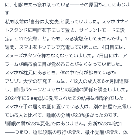
に、朝起きたら疲れ切っている——その原因がここにありま
す。
私も以前は「自分は大丈夫」と思っていました。スマホはナイ
トスタンドに画面を下にして置き、サイレントモードに設
定。これで完璧、と。でも、ある実験をしてみたんです。1
週間、スマホをキッチンで充電してみました。4日目には、
スヌーズボタンを押さなくなっていました。7日目には、ア
ラームが鳴る前に目が覚めることがなくなっていました。
スマホが枕元にあるとき、体の中で何が起きているか
アリゾナ大学の研究チームは、412人の成人を6ヶ月間追跡
し、睡眠パターンとスマホとの距離の関係を調査しました。
2024年にSleep誌に発表されたその結果は衝撃的でした。
スマホを手の届く範囲に置いている人は、別の部屋で充電し
ている人と比べて、睡眠の分断が23%多かったのです。
「睡眠の質が23%悪化」ではありません。分断が23%増加
——つまり、睡眠段階の移行が増え、微小覚醒が増え、体