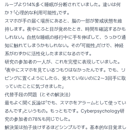
ループより14%多く睡眠が分断されていました。違いは何
か？「心理的な利用可能性」です。
スマホが手の届く場所にあると、脳の一部が警戒状態を維
持します。夜中にふと目が覚めたとき、時間を確認するかも
しれない。自然な睡眠の移行中に手を伸ばして、うっかり通
知に触れてしまうかもしれない。その「可能性」だけで、神経
系がわずかに活性化したままになるのです。
研究の参加者の一人が、これを完璧に表現していました。
「夜中にスマホを見ているつもりはなかったんです。でも、リ
ビングに置くようにしたら、覚えていないのに2〜3回手に取
っていたことに気づきました」
代替手段の問題（とその解決法）
最もよく聞く反論は「でも、スマホをアラームとして使ってい
るんです」というもの。もっともです。Cyberpsychology研
究の参加者の78%も同じでした。
解決策は拍子抜けするほどシンプルです。基本的な目覚まし