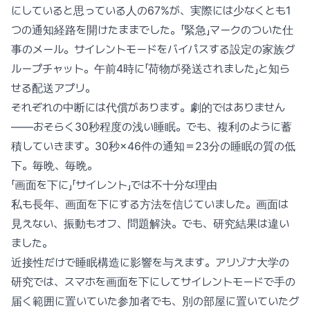
にしていると思っている人の67%が、実際には少なくとも1
つの通知経路を開けたままでした。「緊急」マークのついた仕
事のメール。サイレントモードをバイパスする設定の家族グ
ループチャット。午前4時に「荷物が発送されました」と知ら
せる配送アプリ。
それぞれの中断には代償があります。劇的ではありません
——おそらく30秒程度の浅い睡眠。でも、複利のように蓄
積していきます。30秒×46件の通知＝23分の睡眠の質の低
下。毎晩、毎晩。
「画面を下に」「サイレント」では不十分な理由
私も長年、画面を下にする方法を信じていました。画面は
見えない、振動もオフ、問題解決。でも、研究結果は違い
ました。
近接性だけで睡眠構造に影響を与えます。アリゾナ大学の
研究では、スマホを画面を下にしてサイレントモードで手の
届く範囲に置いていた参加者でも、別の部屋に置いていたグ