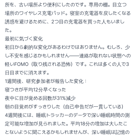
所を、古い場所より便利にしたのです。専用の棚。目立つ
場所のワイヤレス充電パッド。寝室の充電器を戻したくなる
誘惑を避けるために、2つ目の充電器を買った人もいまし
た。
最初に気づく変化
初日から劇的な変化があるわけではありません。むしろ、少
し不安を感じるかもしれません——連絡が取れない状態への
軽いFOMO（取り残される恐怖）です。これは多くの人で3
日目までに消えます。
1週間後、研究参加者が報告した変化：
寝つきが平均12分早くなった
夜中に目が覚める回数が31%減少
朝の目覚めがすっきりした（自己申告だが一貫している）
4週間後には、睡眠トラッカーのデータで深い睡眠時間の測
定可能な増加が見られました。平均18分の増加は大したこ
とないように聞こえるかもしれませんが、深い睡眠は記憶の