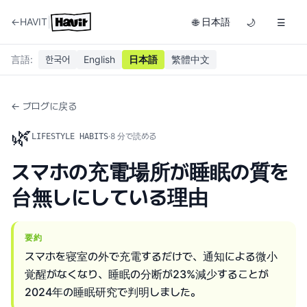
|
←
HAVIT
日本語
🌐
🌙
☰
言語
:
한국어
English
日本語
繁體中文
← ブログに戻る
🌿
·
8
分で読める
LIFESTYLE HABITS
スマホの充電場所が睡眠の質を
台無しにしている理由
要約
スマホを寝室の外で充電するだけで、通知による微小
覚醒がなくなり、睡眠の分断が23%減少することが
2024年の睡眠研究で判明しました。