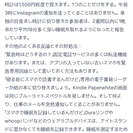
時計は1,500円程度で買えます。1つのことだけをする。午前
3時にInstagramの通知を送ってくることはありません。単
独の目覚まし時計に切り替えた参加者は、2週間以内に1晩
あたり平均18分多く深い睡眠を取れるようになったと報告
しています。
その他のよくある反論とその対処法：
「緊急時はどうするの？」固定電話サービスの多くは転送機能
があります。または、アプリの入っていない古いスマホを緊
急専用回線として置いておく方法もあります。
「寝る前にスマホで読書するんだけど」専用の電子書籍リーダ
ーか紙の本に切り替えましょう。Kindle Paperwhiteの画面
は同じブルーライトスペクトルを発しません。そして何よ
り、仕事のメールを突然通知してくることがありません。
「スマホで睡眠を記録しているんだけど」Ouraリングや
whoopバンドなどのウェアラブルデバイスは、ナイトスタン
ドに置かなくても睡眠を記録できます。睡眠を測定するため