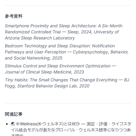
参考資料
Smartphone Proximity and Sleep Architecture: A Six-Month
Randomized Controlled Trial — Sleep, 2024, University of
Arizona Sleep Research Laboratory
Bedroom Technology and Sleep Disruption: Notification
Pathways and User Perception — Cyberpsychology, Behavior,
and Social Networking, 2025
Stimulus Control and Sleep Environment Optimization —
Journal of Clinical Sleep Medicine, 2023
Tiny Habits: The Small Changes That Change Everything — BJ
Fogg, Stanford Behavior Design Lab, 2020
関連記事
🌏
K-Wellness(K-ウェルネス)とは何か ― 測定・評価・ライフスタ
イル統合モデルが新たなグローバル・ウェルネス標準になりつつあ
る理由