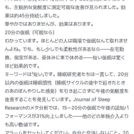
も、主観的な覚醒度に測定可能な改善が見られました。効
果は約45分持続しました。
華やかではありませんが、効果はあります。
20分の仮眠（可能なら）
わかっています。ほとんどの人は職場で仮眠なんて取れませ
んよね。でも、もし少しでも柔軟性があるなら——在宅勤
務、個室がある、昼休みに車で休める——短い仮眠は驚く
ほど効果的です。
キーワードは「短い」です。睡眠研究者たちは一貫して、20分
以内の仮眠は睡眠慣性（睡眠サイクルの途中で起きたとき
のあのぼんやりした感覚）を引き起こさずに午後の覚醒度を
改善することを発見しています。Journal of Sleep
Researchのメタ分析では、15〜20分の仮眠で午後の認知パ
フォーマンスが31%向上しました——他のどの単独介入より
も高い数値です。
アラームをセットしてください。自分と交渉しないこと。20