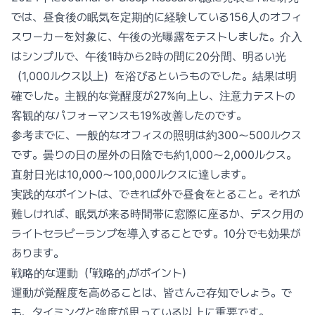
では、昼食後の眠気を定期的に経験している156人のオフィ
スワーカーを対象に、午後の光曝露をテストしました。介入
はシンプルで、午後1時から2時の間に20分間、明るい光
（1,000ルクス以上）を浴びるというものでした。結果は明
確でした。主観的な覚醒度が27%向上し、注意力テストの
客観的なパフォーマンスも19%改善したのです。
参考までに、一般的なオフィスの照明は約300〜500ルクス
です。曇りの日の屋外の日陰でも約1,000〜2,000ルクス。
直射日光は10,000〜100,000ルクスに達します。
実践的なポイントは、できれば外で昼食をとること。それが
難しければ、眠気が来る時間帯に窓際に座るか、デスク用の
ライトセラピーランプを導入することです。10分でも効果が
あります。
戦略的な運動（「戦略的」がポイント）
運動が覚醒度を高めることは、皆さんご存知でしょう。で
も、タイミングと強度が思っている以上に重要です。