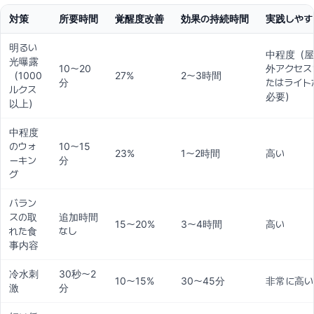
対策
所要時間
覚醒度改善
効果の持続時間
実践しやす
明るい
中程度（屋
光曝露
10〜20
外アクセス
（1000
27%
2〜3時間
分
たはライト
ルクス
必要）
以上）
中程度
のウォ
10〜15
23%
1〜2時間
高い
ーキン
分
グ
バラン
スの取
追加時間
15〜20%
3〜4時間
高い
れた食
なし
事内容
冷水刺
30秒〜2
10〜15%
30〜45分
非常に高い
激
分