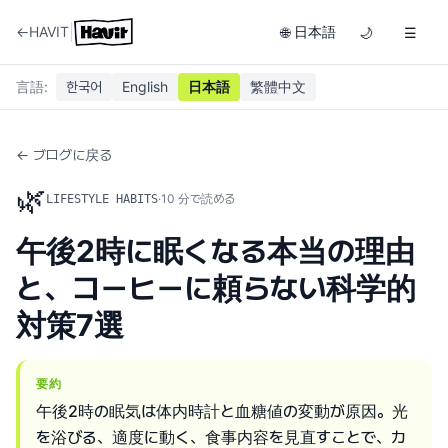
|
←
HAVIT
日本語
🌐
🌙
☰
言語
:
한국어
English
日本語
繁體中文
← ブログに戻る
🌿
·
10
分で読める
LIFESTYLE HABITS
午後2時に眠くなる本当の理由
と、コーヒーに頼らない科学的
対策7選
要約
午後2時の眠気は体内時計と血糖値の変動が原因。光
を浴びる、適度に動く、食事内容を見直すことで、カ