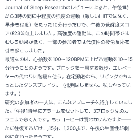
Journal of Sleep Researchのレビューによると、午後1時
から3時の間に中程度の強度の運動（激しいHIITではなく、
早歩き程度）をたった10分行うだけで、午後の覚醒度スコ
アが23%向上しました。高強度の運動は、この時間帯では
むしろ効果が低く、一部の参加者では代償性の疲労反応を
引き起こしました。
最適なのは、心拍数を100〜120BPMに上げる運動を10〜15
分行うことのようです。ブロックを一周する散歩。エレベー
ターの代わりに階段を使う。在宅勤務なら、リビングでちょ
っとしたダンスブレイク。（批判はしません。私もやってい
ます。）
研究の参加者の一人は、こんなアプローチを紹介していまし
た。「午後1時半にアラームをセットして、3ブロック先のカ
フェまで歩くんです。もうコーヒーは買わないんですよ——
ただ往復するだけ。」15分、1,200歩で、午後の生産性が劇
的に変わったそうです。