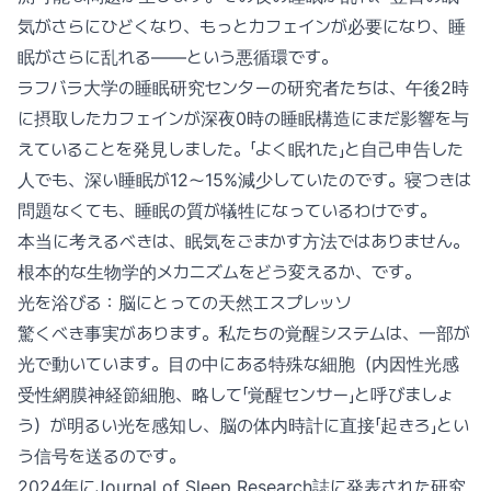
気がさらにひどくなり、もっとカフェインが必要になり、睡
眠がさらに乱れる——という悪循環です。
ラフバラ大学の睡眠研究センターの研究者たちは、午後2時
に摂取したカフェインが深夜0時の睡眠構造にまだ影響を与
えていることを発見しました。「よく眠れた」と自己申告した
人でも、深い睡眠が12〜15%減少していたのです。寝つきは
問題なくても、睡眠の質が犠牲になっているわけです。
本当に考えるべきは、眠気をごまかす方法ではありません。
根本的な生物学的メカニズムをどう変えるか、です。
光を浴びる：脳にとっての天然エスプレッソ
驚くべき事実があります。私たちの覚醒システムは、一部が
光で動いています。目の中にある特殊な細胞（内因性光感
受性網膜神経節細胞、略して「覚醒センサー」と呼びましょ
う）が明るい光を感知し、脳の体内時計に直接「起きろ」とい
う信号を送るのです。
2024年にJournal of Sleep Research誌に発表された研究