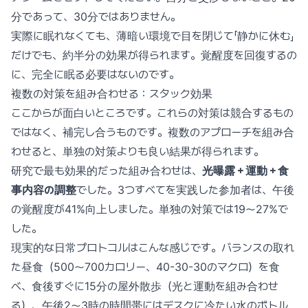
分であって、30分ではありません。
実際に眠れなくても、薄暗い環境で目を閉じて「静かに休む」
だけでも、約半分の効果が得られます。覚醒度を回復するの
に、完全に眠る必要はないのです。
複数の対策を組み合わせる：スタック効果
ここからが面白いところです。これらの対策は競合するもの
ではなく、補完し合うものです。複数のアプローチを組み合
わせると、単独の対策よりも良い結果が得られます。
研究で最も効果的だった組み合わせは、
光曝露＋運動＋食
事内容の調整
でした。3つすべてを実践した参加者は、午後
の覚醒度が41%向上しました。単独の対策では19〜27%で
した。
現実的な日常プロトコルはこんな感じです。バランスの取れ
た昼食（500〜700カロリー、40-30-30のマクロ）を食
べ、食後すぐに15分の屋外散歩（光と運動を組み合わせ
る）、午後2〜3時の時間帯にはデスクに冷たい水のボトル