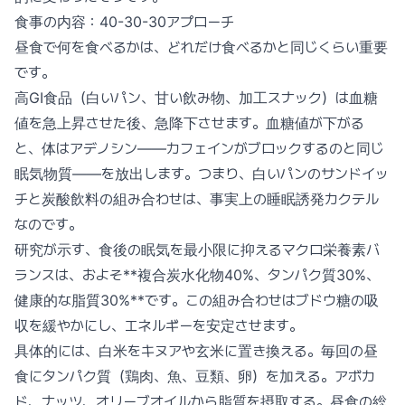
食事の内容：40-30-30アプローチ
昼食で何を食べるかは、どれだけ食べるかと同じくらい重要
です。
高GI食品（白いパン、甘い飲み物、加工スナック）は血糖
値を急上昇させた後、急降下させます。血糖値が下がる
と、体はアデノシン——カフェインがブロックするのと同じ
眠気物質——を放出します。つまり、白いパンのサンドイッ
チと炭酸飲料の組み合わせは、事実上の睡眠誘発カクテル
なのです。
研究が示す、食後の眠気を最小限に抑えるマクロ栄養素バ
ランスは、およそ**複合炭水化物40%、タンパク質30%、
健康的な脂質30%**です。この組み合わせはブドウ糖の吸
収を緩やかにし、エネルギーを安定させます。
具体的には、白米をキヌアや玄米に置き換える。毎回の昼
食にタンパク質（鶏肉、魚、豆類、卵）を加える。アボカ
ド、ナッツ、オリーブオイルから脂質を摂取する。昼食の総