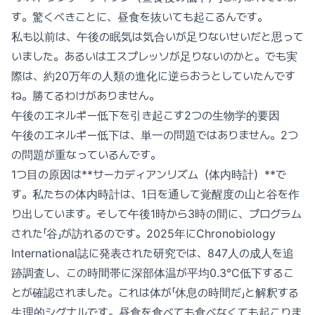
す。驚くべきことに、昼食を抜いても起こるんです。
私も以前は、午後の眠気は気合いが足りないせいだと思って
いました。あるいはエスプレッソが足りないのかと。でも実
際は、約20万年の人類の進化に逆らおうとしていたんです
ね。勝てるわけがありません。
午後のエネルギー低下を引き起こす2つの生物学的要因
午後のエネルギー低下は、単一の問題ではありません。2つ
の問題が重なっているんです。
1つ目の原因は**サーカディアンリズム（体内時計）**で
す。私たちの体内時計は、1日を通して覚醒度の山と谷を作
り出しています。そして午後1時から3時の間に、プログラム
された「谷」が訪れるのです。2025年にChronobiology
International誌に発表された研究では、847人の成人を追
跡調査し、この時間帯に深部体温が平均0.3°C低下するこ
とが確認されました。これは体が「休息の時間だ」と解釈する
生理的シグナルです。昼食を食べても食べなくても起こりま