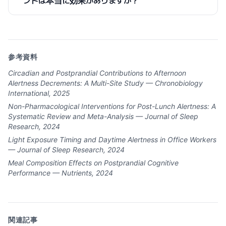
ントは本当に効果がありますか？
参考資料
Circadian and Postprandial Contributions to Afternoon
Alertness Decrements: A Multi-Site Study — Chronobiology
International, 2025
Non-Pharmacological Interventions for Post-Lunch Alertness: A
Systematic Review and Meta-Analysis — Journal of Sleep
Research, 2024
Light Exposure Timing and Daytime Alertness in Office Workers
— Journal of Sleep Research, 2024
Meal Composition Effects on Postprandial Cognitive
Performance — Nutrients, 2024
関連記事