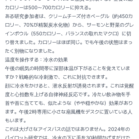
カロリーは500〜700カロリーに抑える。
ある研究参加者は、クリームチーズ付きベーグル（約450カ
ロリー、70%が精製炭水化物）から、サーモンと野菜のグレ
インボウル（550カロリー、バランスの取れたマクロ）に切
り替えました。カロリーはほぼ同じ。でも午後の状態はまっ
たく別物になりました。
温度を操作する：冷水の効果
午後の眠気の時間帯に深部体温が下がることを覚えていま
すか？戦略的な冷刺激で、これに対抗できます。
顔に冷水をかけると、潜水反射が誘発されます。これは覚醒
度と心拍数を上げる自律神経反応です。冷たい飲み物を手
首や首に当てても、似たような（やや穏やかな）効果があり
ます。午後2時専用に小さな扇風機をデスクに置いている人
もいます。
これは大げさなアイスバスの話ではありません。2024年の
パイロット研究では、冷水の下に手を30秒間かざすだけで