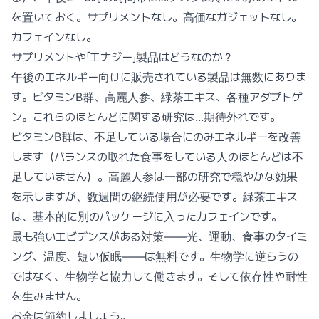
を置いておく。サプリメントなし。高価なガジェットなし。
カフェインなし。
サプリメントや「エナジー」製品はどうなのか？
午後のエネルギー向けに販売されている製品は無数にありま
す。ビタミンB群、高麗人参、緑茶エキス、各種アダプトゲ
ン。これらのほとんどに関する研究は...期待外れです。
ビタミンB群は、不足している場合にのみエネルギーを改善
します（バランスの取れた食事をしている人のほとんどは不
足していません）。高麗人参は一部の研究で穏やかな効果
を示しますが、数週間の継続使用が必要です。緑茶エキス
は、基本的に別のパッケージに入ったカフェインです。
最も強いエビデンスがある対策——光、運動、食事のタイミ
ング、温度、短い仮眠——は無料です。生物学に逆らうの
ではなく、生物学と協力して働きます。そして依存性や耐性
を生みません。
お金は節約しましょう。