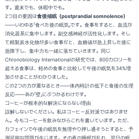
す。週末でも、休暇中でも。
2つ目の要因は
食後傾眠（postprandial somnolence）
——いわゆる「食べた後の眠気」です。食事をすると、血流が
消化器系に集中します。副交感神経が活性化します。そし
て精製炭水化物が多い食事だと、血糖値が急上昇した後に
急降下し、集中力も一緒に落ちていきます。同じ
Chronobiology Internationalの研究では、800カロリーを
超える食事は、軽めの食事と比較して午後の眠気を34%増
加させることがわかりました。
この2つの力が重なるとき——体内時計の低下と食後の生理
反応——あの「壁」にぶつかるわけです。
コーヒーが根本的な解決にならない理由
誤解しないでください。私はコーヒー反対派ではありませ
ん。今もコーヒーを飲みながらこれを書いています。ただ、
カフェインで午後の眠気を無理やり押し通そうとすると、予
測可能な問題が生じます。その夜の睡眠が乱れ、翌日の眠