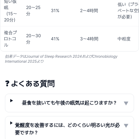
短い仮
低い（プラ
眠
20〜25
31%
2〜4時間
ベートな空
（15〜
分
が必要）
20分）
複合プ
20〜30
ロトコ
41%
3〜4時間
中程度
分
ル
効果データはJournal of Sleep Research 2024およびChronobiology
International 2025より
❓
よくある質問
昼食を抜いても午後の眠気は起こりますか？
▼
覚醒度を改善するには、どのくらい明るい光が必
▼
要ですか？