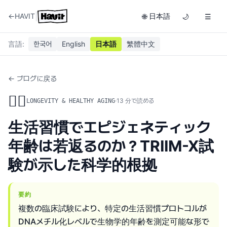
|
←
HAVIT
日本語
🌐
🌙
☰
言語
:
한국어
English
日本語
繁體中文
← ブログに戻る
🏃‍♂️
·
13
分で読める
LONGEVITY & HEALTHY AGING
生活習慣でエピジェネティック
年齢は若返るのか？TRIIM-X試
験が示した科学的根拠
要約
複数の臨床試験により、特定の生活習慣プロトコルが
DNAメチル化レベルで生物学的年齢を測定可能な形で