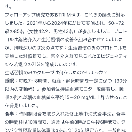
す。
フォローアップ研究であるTRIIM-Xは、これらの懸念に対応
しました。2021年から2024年にかけて実施され、50〜72
歳の85名（女性42名、男性43名）が参加しました。プロト
コルは薬物介入と生活習慣の改善を組み合わせていました
が、興味深いのは次の点です：生活習慣のみのプロトコルを
実施した対照群でも、完全介入群で見られたエピジェネティ
ック若返りの71%を達成したのです。
生活習慣のみのグループは何をしたのでしょうか？
睡眠
：毎晩7〜8時間、就寝・起床時間を一定に保つ（30分
以内の変動幅）。参加者は持続血糖モニターを装着し、睡
眠の乱れが朝の血糖値を平均15〜20 mg/dL上昇させること
を発見しました。
食事
：時間制限食を取り入れた修正地中海式食事法。食事
の時間枠は10時間で、通常は午前8時から午後6時まで。タ
ンパク質摂取量は体重1kgあたり1.2gに設定され、一般的な