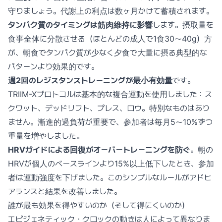
守りましょう。代謝上の利点は数ヶ月かけて蓄積されます。
タンパク質のタイミングは筋肉維持に影響
します。摂取量を
食事全体に分散させる（ほとんどの成人で1食30〜40g）方
が、朝食でタンパク質が少なく夕食で大量に摂る典型的な
パターンより効果的です。
週2回のレジスタンストレーニングが最小有効量
です。
TRIIM-Xプロトコルは基本的な複合運動を使用しました：ス
クワット、デッドリフト、プレス、ロウ。特別なものはあり
ません。漸進的過負荷が重要で、参加者は毎月5〜10%ずつ
重量を増やしました。
HRVガイドによる回復がオーバートレーニングを防ぐ
。朝の
HRVが個人のベースラインより15%以上低下したとき、参加
者は運動強度を下げました。このシンプルなルールがアドヒ
アランスと結果を改善しました。
誰が最も効果を得やすいのか（そして得にくいのか）
エピジェネティック・クロックの動きは人によって異なりま