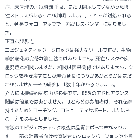
症、未管理の睡眠時無呼吸、または開示していなかった慢
性ストレスがあることが判明しました。これらが対処される
と、延長フォローアップで一部がレスポンダーになりまし
た。
正直な限界点
エピジェネティック・クロックは強力なツールですが、生物
学的老化の完璧な測定法ではありません。死亡リスクや疾
患発症と相関しますが、相関は因果関係ではありません。ク
ロックを巻き戻すことが寿命延長につながるかどうかはまだ
わかりません—その研究には数十年かかるでしょう。
介入には持続的な努力が必要です。85%のアドヒアランス
閾値は簡単ではありません。ほとんどの参加者は、それを維
持するためにコーチング、コミュニティサポート、またはそ
の両方を必要としました。
市販のエピジェネティック検査は品質にばらつきがありま
す。一部の消費者向け検査は古いクロックバージョンや小規