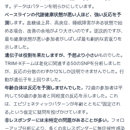
す。データはパターンを明らかにしています。
ベースラインの代謝健康状態が悪い人ほど、強い反応を予
測
します。血糖値上昇、高炎症、睡眠障害がある状態で始
める場合、改善の余地がより大きいのです。逆説的ですが、
最も健康状態が悪い参加者がしばしば最も劇的な若返りを
示しました。
遺伝子は役割を果たしますが、予想より小さい
ものでした。
TRIIM-Xチームは老化に関連する50のSNPを分析しました
が、反応の分散のわずか12%しか説明できませんでした。行
動が遺伝子を上回りました。
年齢自体は反応を予測しませんでした
。72歳の参加者は平
均して50歳の参加者と同程度の反応を示しました。これ
は、エピジェネティックパターンが年齢とともに「固定され
る」という仮定に疑問を投げかけています。
非レスポンダーには未特定の問題があることが多い
。フォロ
ーアップ分析により、多くの非レスポンダーに無症候性感染