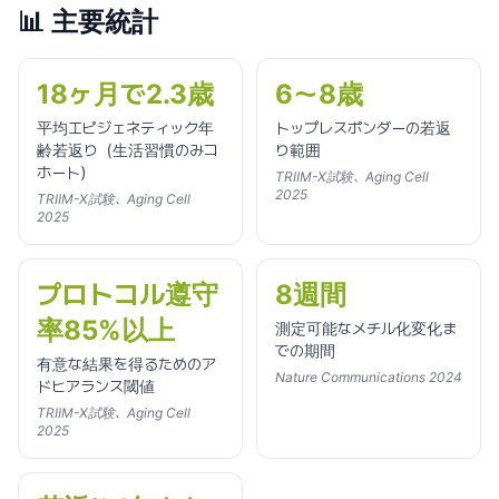
📊
主要統計
18ヶ月で2.3歳
6〜8歳
平均エピジェネティック年
トップレスポンダーの若返
齢若返り（生活習慣のみコ
り範囲
ホート）
TRIIM-X試験、Aging Cell
2025
TRIIM-X試験、Aging Cell
2025
プロトコル遵守
8週間
率85%以上
測定可能なメチル化変化ま
での期間
有意な結果を得るためのア
Nature Communications 2024
ドヒアランス閾値
TRIIM-X試験、Aging Cell
2025