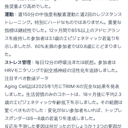
推奨量より高めでした。
運動
：週150分の中強度有酸素運動と週2回のレジスタンス
トレーニング。特別にハードなものではありません。重要な
指標は継続性でした。12ヶ月間で85%以上のアドヒアラン
スを維持した参加者は3.1歳のエピジェネティック若返りを
示しましたが、60%未満の参加者では0.8歳にとどまりまし
た。
ストレス管理
：毎日12分の呼吸法または瞑想。参加者は
HRVモニタリングで副交感神経の活性化を追跡しました。
注目すべき数値データ
Aging Cell誌は2025年1月にTRIIM-Xの完全な結果を発表
しました。生活習慣のみのコホートは、18ヶ月後に平均2.3
歳のエピジェネティック年齢低下を示しました。その範囲は
驚くべきものでした：変化がない参加者もいれば、トップレ
スポンダーは6〜8歳の若返りを達成しました。
反応を予測した要因は何だったのでしょうか？3つの要因が