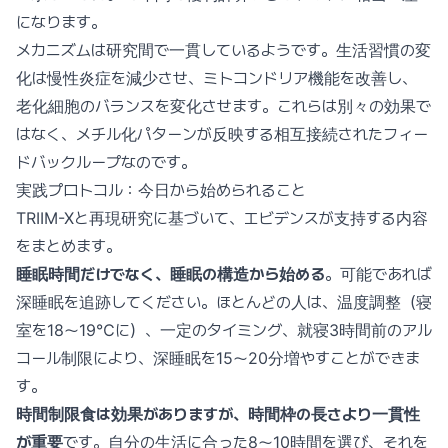
になります。
メカニズムは研究間で一貫しているようです。生活習慣の変
化は慢性炎症を減少させ、ミトコンドリア機能を改善し、
老化細胞のバランスを変化させます。これらは別々の効果で
はなく、メチル化パターンが反映する相互接続されたフィー
ドバックループなのです。
実践プロトコル：今日から始められること
TRIIM-Xと再現研究に基づいて、エビデンスが支持する内容
をまとめます。
睡眠時間だけでなく、睡眠の構造から始める
。可能であれば
深睡眠を追跡してください。ほとんどの人は、温度調整（寝
室を18〜19℃に）、一定のタイミング、就寝3時間前のアル
コール制限により、深睡眠を15〜20分増やすことができま
す。
時間制限食は効果がありますが、時間枠の長さより一貫性
が重要
です。自分の生活に合った8〜10時間を選び、それを