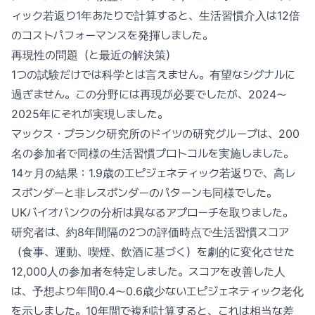
ィック若返り1年あたりで計算すると、生活習慣介入は12倍
のコストパフォーマンスを発揮しました。
再現性の問題（と最近の解決策）
1つの試験だけでは科学とは言えません。有望なシグナルに
過ぎません。この分野には再現が必要でしたが、2024〜
2025年にそれが実現しました。
マックス・プランク研究所のドイツの研究グループは、200
名の参加者で同様の生活習慣プロトコルを実施しました。
14ヶ月の結果：1.9歳のエピジェネティック若返りで、高レ
スポンダーと非レスポンダーのパターンも同様でした。
UKバイオバンクの分析は異なるアプローチを取りました。
研究者は、約8年間隔の2つの評価時点で生活習慣スコア
（食事、運動、喫煙、飲酒に基づく）を劇的に変化させた
12,000人の参加者を特定しました。スコアを改善した人
は、予想より年間0.4〜0.6歳少ないエピジェネティック老化
を示しました。10年間で複利計算すると、これは相当な差