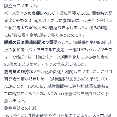
際立っていました。
ベースラインの炎症レベル
が非常に重要でした。開始時の高
感度CRPが3.0 mg/L以上だった参加者は、低炎症で開始し
た参加者より40%大きな若返りを示しました。彼らの時計
には「巻き戻す余地」がより多くあったのです。
睡眠の質は睡眠時間より重要
でした。深睡眠が平均90分以
上の参加者（ウェアラブルで測定、一部はポリソムノグラフ
ィーで検証）は、睡眠パターンが断片化している参加者の
2.1倍のエピジェネティック改善を示しました。
筋肉量の維持
がメチル化の変化と相関していました。これは
研究者を驚かせました—心肺機能が支配的だと予想してい
たからです。代わりに、試験期間中に除脂肪体重を維持ま
たは増加させることが、VO2max改善よりも結果をよく予
測しました。
薬物療法との比較
ラパマイシンは長寿研究で注目を集めています。メトホルミ