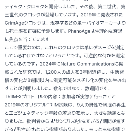
ティック・クロックを開発しました。その後、第二世代、第
三世代のクロックが登場しています。2019年に発表された
GrimAgeクロックは、現存するどの単一バイオマーカーより
も死亡率を正確に予測します。PhenoAgeは生理的な衰退
に焦点を当てています。
ここで重要なのは、これらのクロックは単にダメージを測定
しているわけではないということです。可逆的な何かを測定
しているのです。2024年にNature Communicationsに掲
載された研究では、1,200人の成人を3年間追跡し、生活習
慣の変化が8週間以内に測定可能なメチル化の変化を生み出
すことが判明しました。数年ではなく、数週間です。
TRIIM-Xプロトコルの内容：参加者が実際に行ったこと
2019年のオリジナルTRIIM試験は、9人の男性で胸腺の再生
とエピジェネティック年齢の若返りを示し、大きな話題とな
りました。批判者からは「サンプルが少なすぎる」「期間が短す
ぎる」「男性だけ」という指摘がありました。もっともな指摘で