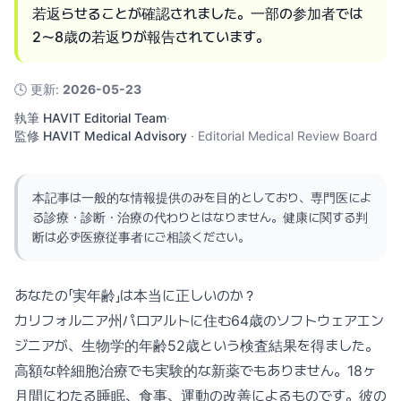
若返らせることが確認されました。一部の参加者では
2〜8歳の若返りが報告されています。
🕓
更新
:
2026-05-23
執筆
HAVIT Editorial Team
·
監修
HAVIT Medical Advisory
·
Editorial Medical Review Board
本記事は一般的な情報提供のみを目的としており、専門医によ
る診療・診断・治療の代わりとはなりません。健康に関する判
断は必ず医療従事者にご相談ください。
あなたの「実年齢」は本当に正しいのか？
カリフォルニア州パロアルトに住む64歳のソフトウェアエン
ジニアが、生物学的年齢52歳という検査結果を得ました。
高額な幹細胞治療でも実験的な新薬でもありません。18ヶ
月間にわたる睡眠、食事、運動の改善によるものです。彼の