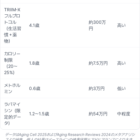
TRIIM-X
フルプロ
トコル
約300万
4.1歳
高い
（生活習
円
慣＋薬
物）
カロリー
制限
1.8歳
約7.5万円
高い
（20〜
25%）
メトホル
0.6歳
約3万円
低い
ミン
ラパマイ
シン（限
1.2〜1.5歳
約54万円
中程度
定的デー
タ）
データはAging Cell 2025およびAging Research Reviews 2024のメタアナリシ
スより編集。個人の結果はベースラインの健康状態とアドヒアランスにより大き