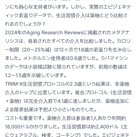
ンにも熱心な支持者がいます。しかし、実際のエピジェネテ
ィック若返りデータで、生活習慣介入は薬物とどう比較さ
れるのでしょうか？
2024年のAging Research Reviewsに掲載されたメタアナ
リシスは、発表されたすべての介入を比較しました。カロリ
ー制限（20〜25%減）は12ヶ月で1.8歳の若返りを生み出し
ました。メトホルミン使用者は0.6歳でした。ラパマイシン
のデータは小規模試験に限られていますが、初期の数値は
1.2〜1.5歳を示唆しています。
TRIIM-X生活習慣プロトコルの2.3歳という結果は、非薬物
介入のトップに位置しています。複合プロトコル（生活習慣
＋薬物）は完全介入群で4.1歳に達しましたが、薬物追加に
よる限界効果は予想より小さいものでした。
コストも重要です。薬物介入群は参加者1人あたり年間約
18,000ドルかかりました。生活習慣群は約2,400ドル（主
にウェアラブル、検査、コーチング）でした。エピジェネテ