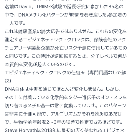
名前はDavid。TRIIM-X試験の延長研究に参加した85名の
中で、DNAメチル化パターンが「時間を巻き戻した」参加者の
一人です。
これは健康産業の誇大広告ではありません。これらの変化を
測定するエピジェネティック・クロックは、保険会社のアク
チュアリーや製薬企業が死亡リスク予測に使用しているもの
と同じです。この時計が逆回転するとき、分子レベルで何か
本質的な変化が起きているのです。
エピジェネティック・クロックの仕組み（専門用語なしで解
説）
DNA自体は生涯を通じてほとんど変化しません。しかし、
その上に付着している化学的なタグ—遺伝子のオン・オフを
切り替えるメチル基—は常に変動しています。このパターン
は非常に予測可能で、アルゴリズムがそれを読み取るだけ
で、生物学的年齢を2〜3年の誤差で推定できるほどです。
Steve Horvathは2013年に最初の広く使われるエピジェネ