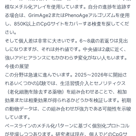
模なメチル化アレイを使用しています。自分の進捗を追跡す
る場合は、GrimAge2またはPhenoAgeアルゴリズムを使用
し、850K以上のCpGサイトをカバーする検査を探してくだ
さい。
そして個人差は非常に大きいです。6〜8歳の若返りは見出
しになりますが、それは外れ値です。中央値は2歳に近く、
強いアドヒアランスにもかかわらず変化がない人もいます。
今後の展望
この分野は急速に進んでいます。2025〜2026年に開始さ
れるいくつかの試験では、生活習慣介入とセノリティクス
（老化細胞を除去する薬物）を組み合わせることで、相加
効果または相乗効果が得られるかどうかを検証します。初期
の動物データは、この組み合わせが強力である可能性を示唆
しています。
ベースラインのメチル化パターンに基づく個別化プロトコル
が登場しつつあります。研究者は現在、個人でどのCpGサ