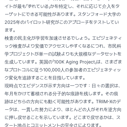
イトが最も「ずれている」かを特定し、それに応じて介入をタ
ーゲットにできる可能性があります。スタンフォード大学の
2025年のパイロット研究がこのアプローチをテストしてい
ます。
検査の民主化が学習を加速させるでしょう。エピジェネティ
ック検査がより安価でアクセスしやすくなるにつれ、市民科
学プロジェクトが単一の試験よりも大規模なデータセットを
生成しています。英国の「100K Aging Project」は、さまざま
なプロトコルに従う100,000人の参加者のエピジェネティッ
ク変化を追跡することを目指しています。
現時点でエビデンスが示す方向は一つです：日々の選択は、
年月をかけて蓄積される分子的な痕跡を残します。その痕
跡はどちらの方向にも動く可能性があります。TRIIM-Xのデ
ータは、一貫した努力により、ほとんどの人がそれを逆方向
に押し戻せることを示しています。どこまで戻せるかは、ス
タート地点とコミットメントの完全さによります。