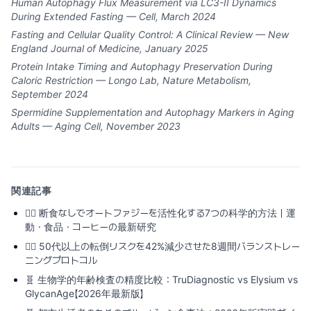
Human Autophagy Flux Measurement via LC3-II Dynamics
During Extended Fasting — Cell, March 2024
Fasting and Cellular Quality Control: A Clinical Review — New
England Journal of Medicine, January 2025
Protein Intake Timing and Autophagy Preservation During
Caloric Restriction — Longo Lab, Nature Metabolism,
September 2024
Spermidine Supplementation and Autophagy Markers in Aging
Adults — Aging Cell, November 2023
関連記事
🏃‍♂️
断食なしでオートファジーを活性化する7つの科学的方法｜運
動・食品・コーヒーの最新研究
🏃‍♂️
50代以上の転倒リスクを42%減少させた8週間バランストレー
ニングプロトコル
🧬
生物学的年齢検査の精度比較：TruDiagnostic vs Elysium vs
GlycanAge【2026年最新版】