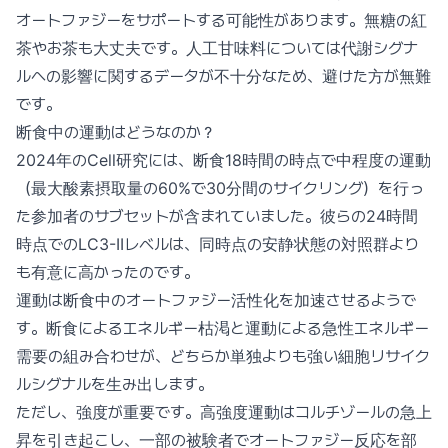
オートファジーをサポートする可能性があります。無糖の紅
茶やお茶も大丈夫です。人工甘味料については代謝シグナ
ルへの影響に関するデータが不十分なため、避けた方が無難
です。
断食中の運動はどうなのか？
2024年のCell研究には、断食18時間の時点で中程度の運動
（最大酸素摂取量の60%で30分間のサイクリング）を行っ
た参加者のサブセットが含まれていました。彼らの24時間
時点でのLC3-IIレベルは、同時点の安静状態の対照群より
も有意に高かったのです。
運動は断食中のオートファジー活性化を加速させるようで
す。断食によるエネルギー枯渇と運動による急性エネルギー
需要の組み合わせが、どちらか単独よりも強い細胞リサイク
ルシグナルを生み出します。
ただし、強度が重要です。高強度運動はコルチゾールの急上
昇を引き起こし、一部の被験者でオートファジー反応を部