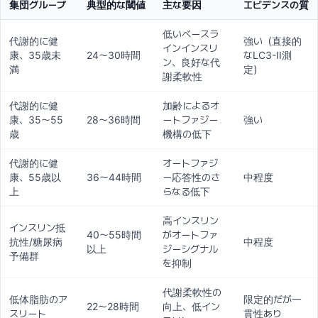
集団グループ
典型的な閾値
主な要因
エビデンスの質
低いベースラ
代謝的に健
強い（直接的
インインスリ
康、35歳未
24〜30時間
なLC3-II測
ン、良好な代
満
定）
謝柔軟性
代謝的に健
加齢によるオ
康、35〜55
28〜36時間
ートファジー
強い
歳
機構の低下
代謝的に健
オートファジ
康、55歳以
36〜44時間
ー応答性のさ
中程度
上
らなる低下
高インスリン
インスリン抵
40〜55時間
がオートファ
抗性/糖尿病
中程度
以上
ジーシグナル
予備群
を抑制
代謝柔軟性の
低体脂肪のア
限定的だが一
22〜28時間
向上、低イン
スリート
貫性あり