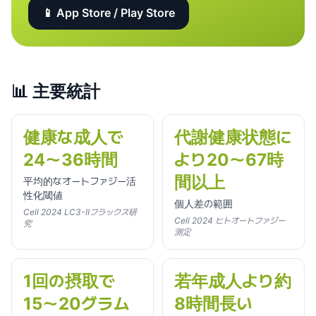
📱 App Store / Play Store
📊
主要統計
健康な成人で
代謝健康状態に
24〜36時間
より20〜67時
間以上
平均的なオートファジー活
性化閾値
個人差の範囲
Cell 2024 LC3-IIフラックス研
Cell 2024 ヒトオートファジー
究
測定
1回の摂取で
若年成人より約
15〜20グラム
8時間長い