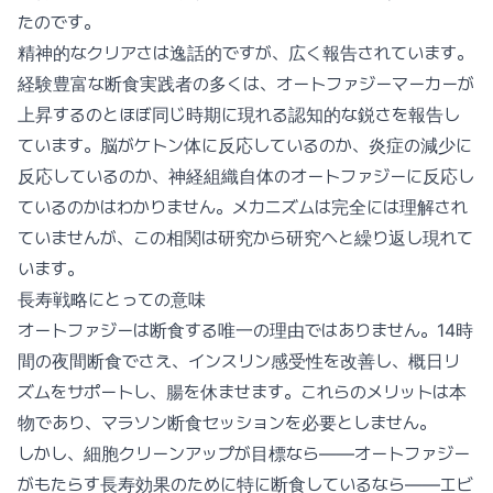
たのです。
精神的なクリアさは逸話的ですが、広く報告されています。
経験豊富な断食実践者の多くは、オートファジーマーカーが
上昇するのとほぼ同じ時期に現れる認知的な鋭さを報告し
ています。脳がケトン体に反応しているのか、炎症の減少に
反応しているのか、神経組織自体のオートファジーに反応し
ているのかはわかりません。メカニズムは完全には理解され
ていませんが、この相関は研究から研究へと繰り返し現れて
います。
長寿戦略にとっての意味
オートファジーは断食する唯一の理由ではありません。14時
間の夜間断食でさえ、インスリン感受性を改善し、概日リ
ズムをサポートし、腸を休ませます。これらのメリットは本
物であり、マラソン断食セッションを必要としません。
しかし、細胞クリーンアップが目標なら——オートファジー
がもたらす長寿効果のために特に断食しているなら——エビ