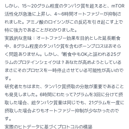
しかし、15〜20グラム程度のタンパク質を超えると、mTOR
活性化が急激に上昇し、4〜6時間オートファジーが抑制さ
れました。アミノ酸のロイシンがこの反応を引き起こす上で
特に強力であることがわかりました。
実践的な意味：オートファジー効果を目的とした延長断食
中、8グラム程度のタンパク質を含むボーンブロスはおそら
く問題ありません。しかし、「断食中もOK」と謳われる25グ
ラムのプロテインシェイクは？あなたが高めようとしている
まさにそのプロセスを一時停止させている可能性が高いので
す。
研究者たちはまた、タンパク質摂取の分散が重要であること
も発見しました。6時間にわたって7グラムを3回に分けて摂
取した場合、総タンパク質量は同じでも、21グラムを一度に
摂取した場合よりもオートファジー抑制が少なかったので
す。
実際のヒトデータに基づくプロトコルの構築