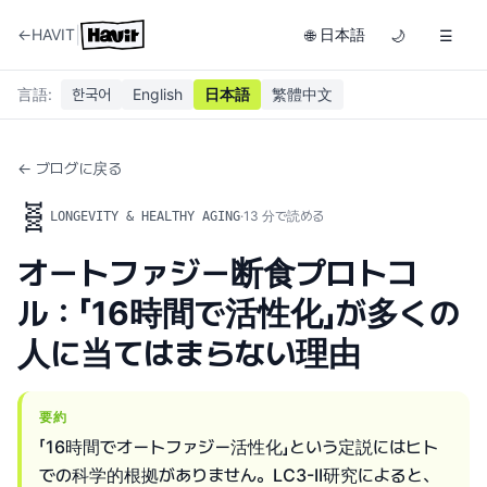
|
←
HAVIT
日本語
🌐
🌙
☰
言語
:
한국어
English
日本語
繁體中文
← ブログに戻る
🧬
·
13
分で読める
LONGEVITY & HEALTHY AGING
オートファジー断食プロトコ
ル：「16時間で活性化」が多くの
人に当てはまらない理由
要約
「16時間でオートファジー活性化」という定説にはヒト
での科学的根拠がありません。LC3-II研究によると、