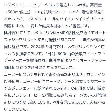
レスベラトロールのデータはより混在しています。高用量
（500mg以上）である試験でオートファジー活性化が見ら
れましたが、レスベラトロールのバイオアベイラビリティの
問題により、一貫した結果を得ることが困難です。
興味深いことに、ベルベリンはAMPK活性化を通じてオート
ファジーをサポートする可能性があります——断食や運動と
同じ経路です。2024年の研究では、メタボリックシンドロ
ームの参加者において、1日2回500mgの摂取でオートファ
ジーマーカーが増強され、断食中により早くオートファジー
閾値に到達できる可能性が示されました。
コーヒーについても触れておく価値があります。カフェイン
以外にも、コーヒーにはオートファジーを独立してサポート
するポリフェノールが含まれています。Cell研究では、断食
中にブラックコーヒーを摂取した参加者は、水のみの断食者
よりもわずかに高いLC3-IIレベルを示しましたが、差は小さ
いものでした。