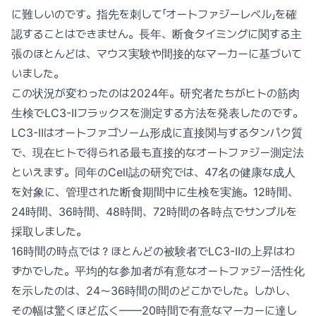
に難しいのです。指先を刺して「オートファジーレベル」を確
認することはできません。長年、断食タイミングに関する主
張のほとんどは、マウス実験や間接的なマーカーに基づいて
いました。
この状況が変わったのは2024年。研究者たちがヒトの筋肉
生検でLC3-IIフラックスを測定する方法を発表したのです。
LC3-IIはオートファゴソーム形成に直接関与するタンパク質
で、現在ヒトで得られる最も直接的なオートファジー測定法
といえます。同年のCell誌の研究では、47名の健康な成人
を対象に、管理された断食期間中に生検を実施。12時間、
24時間、36時間、48時間、72時間の各時点でサンプルを
採取しました。
16時間の時点では？ほとんどの被験者でLC3-IIの上昇はわ
ずかでした。平均的な参加者が有意なオートファジー活性化
を示したのは、24〜36時間の間のどこかでした。しかし、
その幅は驚くほど広く——20時間で有意なマーカーに達し