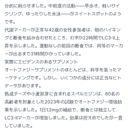
分的に鈍らせました。中程度の活動——早歩き、軽いサイ
クリング、ゆったりした水泳——がスイートスポットのよう
です。
代謝マーカーが正常な42歳の女性参加者は、朝のハイキン
グと断食を組み合わせたところ、わずか22時間でLC3-II上
昇を示しました。運動なしの前回の断食では、同等のマーカ
ーが出るまで31時間かかっていました。
実際にエビデンスのあるサプリメント
オートファジーサプリメントのほとんどは、科学を装ったマ
ーケティングです。しかし、いくつかの成分には正当なヒト
データがあります。
熟成チーズや小麦胚芽に含まれるスペルミジンは、60名の
高齢者を対象とした2023年の試験でオートファジー増強効
果を示しました。1日1.2mgの補給で、断食とは独立して
LC3-IIマーカーが増加しました。効果は控えめでしたが一貫
していました。