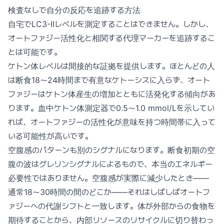
検査なしで自分の反応を追跡する方法
自宅でLC3-IIレベルを測定することはできません。しかし、
オートファジー活性化と相関する代理マーカーを追跡するこ
とは可能です。
ケトン体レベルは間接的な証拠を提供します。ほとんどの人
は断食18〜24時間まで有意なケトーシスに入らず、オート
ファジーはケトン体産生の増加とともに活発化する傾向があ
ります。血中ケトン体測定器で0.5〜1.0 mmol/Lを示してい
れば、オートファジーの活性化が意味を持つ時間帯に入って
いる可能性が高いです。
空腹感のパターンも別のシグナルになります。断食初期の空
腹の波はグレリンシグナルによるもので、本当のエネルギー
必要性ではありません。空腹感が実際に減少したとき——
通常18〜30時間の間のどこか——それはしばしばオートフ
ァジーへの代謝シフトと一致します。体が外部からの食物を
期待することから、内部リソースのリサイクルに切り替わっ