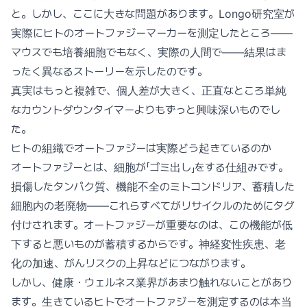
と。しかし、ここに大きな問題があります。Longo研究室が
実際にヒトのオートファジーマーカーを測定したところ——
マウスでも培養細胞でもなく、実際の人間で——結果はま
ったく異なるストーリーを示したのです。
真実はもっと複雑で、個人差が大きく、正直なところ単純
なカウントダウンタイマーよりもずっと興味深いものでし
た。
ヒトの組織でオートファジーは実際どう起きているのか
オートファジーとは、細胞が「ゴミ出し」をする仕組みです。
損傷したタンパク質、機能不全のミトコンドリア、蓄積した
細胞内の老廃物——これらすべてがリサイクルのためにタグ
付けされます。オートファジーが重要なのは、この機能が低
下すると悪いものが蓄積するからです。神経変性疾患、老
化の加速、がんリスクの上昇などにつながります。
しかし、健康・ウェルネス業界があまり触れないことがあり
ます。生きているヒトでオートファジーを測定するのは本当