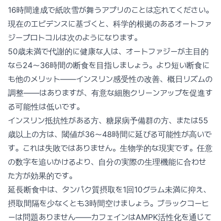
16時間達成で紙吹雪が舞うアプリのことは忘れてください。
現在のエビデンスに基づくと、科学的根拠のあるオートファ
ジープロトコルは次のようになります。
50歳未満で代謝的に健康な人は、オートファジーが主目的
なら24〜36時間の断食を目指しましょう。より短い断食に
も他のメリット——インスリン感受性の改善、概日リズムの
調整——はありますが、有意な細胞クリーンアップを促進す
る可能性は低いです。
インスリン抵抗性がある方、糖尿病予備群の方、または55
歳以上の方は、閾値が36〜48時間に延びる可能性が高いで
す。これは失敗ではありません。生物学的な現実です。任意
の数字を追いかけるより、自分の実際の生理機能に合わせ
た方が効果的です。
延長断食中は、タンパク質摂取を1回10グラム未満に抑え、
摂取間隔を少なくとも3時間空けましょう。ブラックコーヒ
ーは問題ありません——カフェインはAMPK活性化を通じて