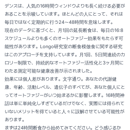
デンスは、人気の16時間ウィンドウよりも長く続ける必要が
あることを示唆しています。ほとんどの人にとって、それは
毎日ではなく定期的に行う24〜48時間を意味します。
現在のデータに基づくと、月1回の延長断食は、毎日の16:8
スケジュールよりも多くのオートファジー効果をもたらす可
能性があります。Longo研究室の断食模倣食に関する研究
はこのアプローチを支持しています。月1回、5日間連続のカ
ロリー制限で、持続的なオートファジー活性化と3ヶ月間に
わたる測定可能な健康改善が示されました。
効果には個人差があります。文字通り。あなたの代謝健
康、年齢、活動レベル、遺伝子のすべてが、あなた個人にと
ってオートファジーがいつ始まるかに影響します。16時間神
話は単に単純化しすぎているだけでなく、実際には得られて
いないメリットを得ていると人々に誤解させている可能性が
あります。
まずは24時間断食から始めてみてください。どう感じるか