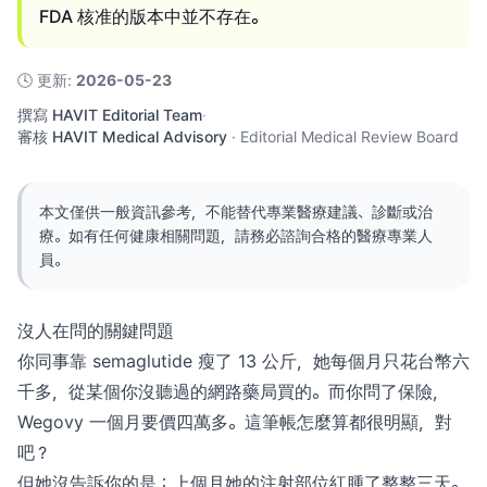
FDA 核准的版本中並不存在。
🕓
更新
:
2026-05-23
撰寫
HAVIT Editorial Team
·
審核
HAVIT Medical Advisory
·
Editorial Medical Review Board
本文僅供一般資訊參考，不能替代專業醫療建議、診斷或治
療。如有任何健康相關問題，請務必諮詢合格的醫療專業人
員。
沒人在問的關鍵問題
你同事靠 semaglutide 瘦了 13 公斤，她每個月只花台幣六
千多，從某個你沒聽過的網路藥局買的。而你問了保險，
Wegovy 一個月要價四萬多。這筆帳怎麼算都很明顯，對
吧？
但她沒告訴你的是：上個月她的注射部位紅腫了整整三天。