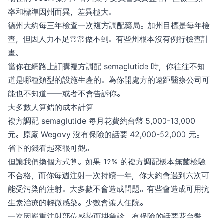
率和標準因州而異，差異極大。
德州大約每三年檢查一次複方調配藥局。加州目標是每年檢
查，但因人力不足常常做不到。有些州根本沒有例行檢查計
畫。
當你在網路上訂購複方調配 semaglutide 時，你往往不知
道是哪種類型的設施生產的。為你開處方的遠距醫療公司可
能也不知道——或者不會告訴你。
大多數人算錯的成本計算
複方調配 semaglutide 每月花費約台幣 5,000-13,000
元。原廠 Wegovy 沒有保險的話要 42,000-52,000 元。
省下的錢看起來很可觀。
但讓我們換個方式算。如果 12% 的複方調配樣本無菌檢驗
不合格，而你每週注射一次持續一年，你大約會遇到六次可
能受污染的注射。大多數不會造成問題。有些會造成可用抗
生素治療的輕微感染。少數會讓人住院。
一次因嚴重注射部位感染而掛急診，有保險的話要花台幣