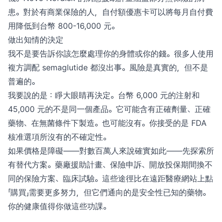
患。對於有商業保險的人，自付額優惠卡可以將每月自付費
用降低到台幣 800-16,000 元。
做出知情的決定
我不是要告訴你該怎麼處理你的身體或你的錢。很多人使用
複方調配 semaglutide 都沒出事。風險是真實的，但不是
普遍的。
我要說的是：睜大眼睛再決定。台幣 6,000 元的注射和
45,000 元的不是同一個產品。它可能含有正確劑量、正確
藥物、在無菌條件下製造。也可能沒有。你接受的是 FDA
核准選項所沒有的不確定性。
如果價格是障礙——對數百萬人來說確實如此——先探索所
有替代方案。藥廠援助計畫、保險申訴、開放投保期間換不
同的保險方案、臨床試驗。這些途徑比在遠距醫療網站上點
「購買」需要更多努力，但它們通向的是安全性已知的藥物。
你的健康值得你做這些功課。