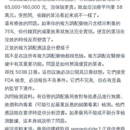
65,000-160,000 元，沒保險更貴。敗血症治療平均要 58
萬元。突然間，省錢的算法看起來就不一樣了。
還有療效的問題。如果你的複方調配藥物只含標示劑量的
75%，你付錢買的減重效果就無法完全實現。便宜的選項在
沒效的時候反而變貴了。
正規的複方調配應該是什麼樣子
我不是在說所有複方調配藥物都很危險。複方調配在醫療保
健中有其重要功能。問題是如何辨識優質的業者。
尋找 503B 註冊。這些設施必須公開其註冊狀態。它們接受
FDA 檢查，必須報告不良事件。它們不完美，但在有意義
的監管下運作。
詢問檢測資料。有信譽的調配藥局會對每批產品進行無菌、
效價和內毒素（可能引起嚴重反應的細菌毒素）檢測。他們
應該能在要求時提供分析證書。如果藥局不能或不願分享檢
測數據，這本身就說明了問題。
確認原料來源。藥局從哪裡取得 semaglutide？正規供應商