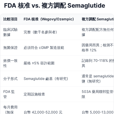
FDA 核准 vs. 複方調配 Semaglutide
比較項目
FDA 核准（Wegovy/Ozempic）
複方調配 Semagluti
臨床試驗
複方調配配方無任何
完整（數千名參與者）
數據
據
因藥局而異；檢測不
無菌保證
必須符合 cGMP 製造規範
格率 12%
效價一致
記錄到 70-118% 的
嚴格 ±5% 容許範圍
性
異
通常是 semaglutid
分子形式
Semaglutide 鹼基（有研究）
鹽（無研究）
FDA 監
503A 藥局聯邦監管
定期設施檢查
管
限
每月費用
（無保
台幣 42,000-52,000 元
台幣 5,000-13,000