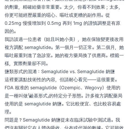
的劑量，精確給藥非常重要。太少，你看不到效果；太多，
你更可能經歷嚴重的噁心、嘔吐或更糟的副作用。從
0.25mg 慢慢增加到 0.5mg 再到 1mg 的謹慎調整是有原
因的。
我訪談過一位患者（姑且叫她小美），她在保險變更後改用
複方調配 semaglutide。第一個月一切正常。第二個月，她
嘔吐嚴重到進了急診室。她的複方藥局換了供應商。標籤一
樣，實際劑量卻不同。
鹽類形式的混淆：Semaglutide vs. Semaglutide 鈉鹽
這裡要講點技術性的內容，但請耐心看完——這很重要。
FDA 核准的 semaglutide（Ozempic、Wegovy）使用的
是一種叫做「鹼基形式」的特定分子形態。許多複方調配藥局
使用的是 semaglutide 鈉鹽。它比較便宜、也比較容易處
理。
問題是？Semaglutide 鈉鹽從未在臨床試驗中測試過。我
們沒有關於它在人體內吸收、分布或代謝的數據。它可能效