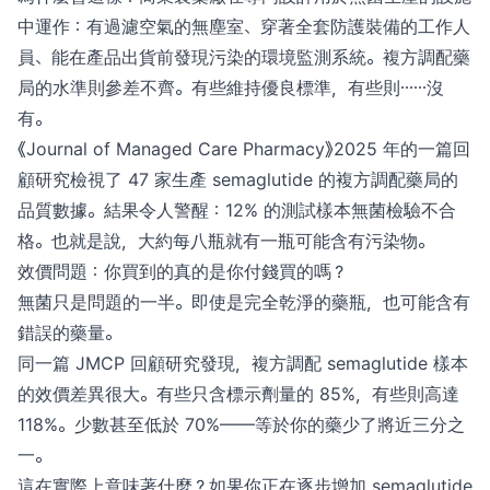
中運作：有過濾空氣的無塵室、穿著全套防護裝備的工作人
員、能在產品出貨前發現污染的環境監測系統。複方調配藥
局的水準則參差不齊。有些維持優良標準，有些則⋯⋯沒
有。
《Journal of Managed Care Pharmacy》2025 年的一篇回
顧研究檢視了 47 家生產 semaglutide 的複方調配藥局的
品質數據。結果令人警醒：12% 的測試樣本無菌檢驗不合
格。也就是說，大約每八瓶就有一瓶可能含有污染物。
效價問題：你買到的真的是你付錢買的嗎？
無菌只是問題的一半。即使是完全乾淨的藥瓶，也可能含有
錯誤的藥量。
同一篇 JMCP 回顧研究發現，複方調配 semaglutide 樣本
的效價差異很大。有些只含標示劑量的 85%，有些則高達
118%。少數甚至低於 70%——等於你的藥少了將近三分之
一。
這在實際上意味著什麼？如果你正在逐步增加 semaglutide