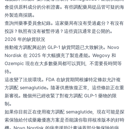
會提供原料成分的分析證書。有些調配藥局從品管可疑的海
外製造商採購。
查詢州藥事委員會紀錄。這家藥局有沒有受過處分？有沒有
投訴？執照有沒有被暫停過？這些資訊通常是公開的。
2026 年的缺貨狀況
推動複方調配興起的 GLP-1 缺貨問題已大致解決。Novo
Nordisk 在 2025 年大幅擴充了製造產能。Wegovy 和
Ozempic 現在在大多數藥局都可以買到，不需要長時間等
待。
這改變了法規環境。FDA 在缺貨期間根據特定條款允許複
方調配 semaglutide。隨著供應恢復正常，這些條款正在重
新審視。幾個州已經收緊了對複方調配 GLP-1 藥物的限
制。
如果你目前正在使用複方調配 semaglutide，現在可能是探
索保險給付或藥廠優惠方案是否能讓你取得核准版本的好時
機。Novo Nordisk 的病患援助計畫涵蓋部分無保險的病