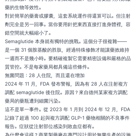
藥的生物等效性。
對於簡單的藥膏或膠囊，這套系統運作得還算可以。但注射
劑完全是另一回事。當你要用針把東西直接打進身體裡，容
錯空間就大幅縮小了。
Semaglutide 本身就有獨特的挑戰。這個分子很複雜——
是一個 31 個胺基酸的胜肽，經過特殊修飾才能讓藥效維持
一週而不是幾小時。要精確複製它需要精密設備和嚴格的品
質管控。不是每家藥局都具備這些條件。
無菌問題：28 人住院，而且還在增加
2024 年 11 月，FDA 發布警報，因為有 28 人在注射複方
調配 semaglutide 後住院。原因？來自德州某家複方調配
藥局的藥瓶遭到細菌污染。
這不是單一事件。從 2023 年 1 月到 2024 年 12 月，FDA
記錄了超過 100 起與複方調配 GLP-1 藥物相關的不良事件
報告。症狀從注射部位感染到敗血症都有。
為什麼會這樣？商業製藥廠在專門設計用於無菌生產的設施