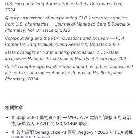
U.S. Food and Drug Administration Safety Communication,
2024
Quality assessment of compounded GLP-1 receptor agonists
from U.S. pharmacies — Journal of Managed Care & Specialty
Pharmacy, Vol. 31, Issue 2, 2025
Compounding and the FDA: Questions and Answers — FDA
Center for Drug Evaluation and Research, Updated 2024
State oversight of compounding pharmacies: A 50-state
analysis — National Association of Boards of Pharmacy, 2024
GLP-1 receptor agonist shortage: Impact on patient access and
alternative sourcing — American Journal of Health-System
Pharmacy, 2024
相關文章
💊
單靠 GLP-1 藥物還不夠 — WHO/ADA 建議的「藥物 + 行為治
療」模式,以及 HAVIT 的 M0/M1/M2 階段
💊
複方調配 Semaglutide vs 原廠 Wegovy：2025 年 FDA 數據