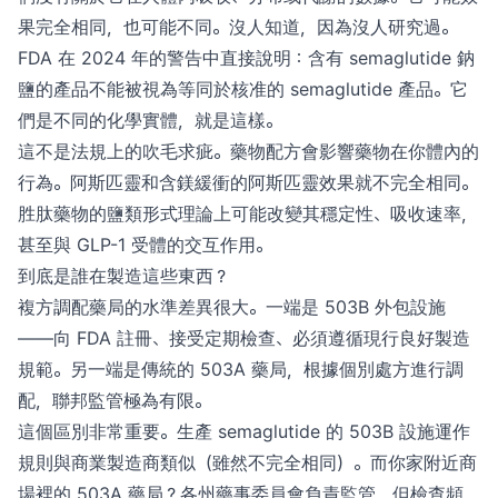
果完全相同，也可能不同。沒人知道，因為沒人研究過。
FDA 在 2024 年的警告中直接說明：含有 semaglutide 鈉
鹽的產品不能被視為等同於核准的 semaglutide 產品。它
們是不同的化學實體，就是這樣。
這不是法規上的吹毛求疵。藥物配方會影響藥物在你體內的
行為。阿斯匹靈和含鎂緩衝的阿斯匹靈效果就不完全相同。
胜肽藥物的鹽類形式理論上可能改變其穩定性、吸收速率，
甚至與 GLP-1 受體的交互作用。
到底是誰在製造這些東西？
複方調配藥局的水準差異很大。一端是 503B 外包設施
——向 FDA 註冊、接受定期檢查、必須遵循現行良好製造
規範。另一端是傳統的 503A 藥局，根據個別處方進行調
配，聯邦監管極為有限。
這個區別非常重要。生產 semaglutide 的 503B 設施運作
規則與商業製造商類似（雖然不完全相同）。而你家附近商
場裡的 503A 藥局？各州藥事委員會負責監管，但檢查頻