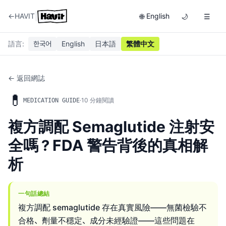
|
←
HAVIT
English
🌐
🌙
☰
語言
:
한국어
English
日本語
繁體中文
← 返回網誌
💊
·
10
分鐘閱讀
MEDICATION GUIDE
複方調配 Semaglutide 注射安
全嗎？FDA 警告背後的真相解
析
一句話總結
複方調配 semaglutide 存在真實風險——無菌檢驗不
合格、劑量不穩定、成分未經驗證——這些問題在