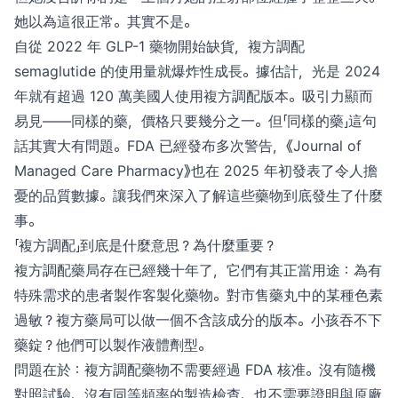
她以為這很正常。其實不是。
自從 2022 年 GLP-1 藥物開始缺貨，複方調配
semaglutide 的使用量就爆炸性成長。據估計，光是 2024
年就有超過 120 萬美國人使用複方調配版本。吸引力顯而
易見——同樣的藥，價格只要幾分之一。但「同樣的藥」這句
話其實大有問題。FDA 已經發布多次警告，《Journal of
Managed Care Pharmacy》也在 2025 年初發表了令人擔
憂的品質數據。讓我們來深入了解這些藥物到底發生了什麼
事。
「複方調配」到底是什麼意思？為什麼重要？
複方調配藥局存在已經幾十年了，它們有其正當用途：為有
特殊需求的患者製作客製化藥物。對市售藥丸中的某種色素
過敏？複方藥局可以做一個不含該成分的版本。小孩吞不下
藥錠？他們可以製作液體劑型。
問題在於：複方調配藥物不需要經過 FDA 核准。沒有隨機
對照試驗、沒有同等頻率的製造檢查、也不需要證明與原廠