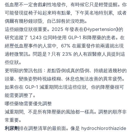
低血壓不一定會戲劇性地發作，有時候它只是輕聲提醒。你
可能發現從椅子站起來時有點暈，下午莫名地特別累，或者
偶爾有幾秒鐘頭昏，自己歸咎於沒吃飽。
這些細微症狀很重要。2025 年發表在《Hypertension》的
研究追蹤了 1,243 位同時使用 GLP-1 和降壓藥的患者。在
經歷低血壓事件的人當中，67% 在嚴重發作前兩週就出現
過輕微警訊。問題是？只有 23% 的人有跟醫療人員提到這
些症狀。
更明顯的警訊包括：差點昏倒或真的昏倒、持續超過幾秒的
頭暈、變換姿勢時視線模糊、休息也無法改善的異常疲勞。
如果你在 GLP-1 減重期間出現這些症狀，你的降壓藥很可
能需要調整了。
哪些藥物需要優先調整
減重期間，不是所有降壓藥的風險都一樣高。調整的順序非
常重要。
利尿劑
排在調整清單的最前面。像是 hydrochlorothiazide