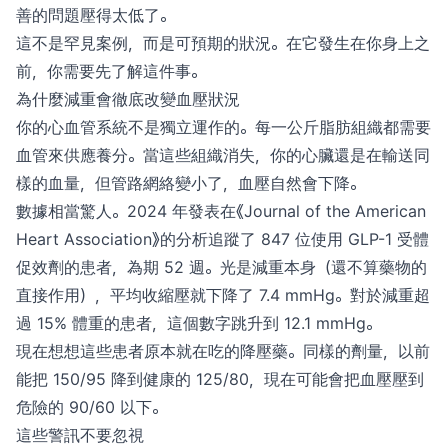
善的問題壓得太低了。
這不是罕見案例，而是可預期的狀況。在它發生在你身上之
前，你需要先了解這件事。
為什麼減重會徹底改變血壓狀況
你的心血管系統不是獨立運作的。每一公斤脂肪組織都需要
血管來供應養分。當這些組織消失，你的心臟還是在輸送同
樣的血量，但管路網絡變小了，血壓自然會下降。
數據相當驚人。2024 年發表在《Journal of the American
Heart Association》的分析追蹤了 847 位使用 GLP-1 受體
促效劑的患者，為期 52 週。光是減重本身（還不算藥物的
直接作用），平均收縮壓就下降了 7.4 mmHg。對於減重超
過 15% 體重的患者，這個數字跳升到 12.1 mmHg。
現在想想這些患者原本就在吃的降壓藥。同樣的劑量，以前
能把 150/95 降到健康的 125/80，現在可能會把血壓壓到
危險的 90/60 以下。
這些警訊不要忽視