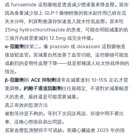
或 furosemide 這類藥物是透過減少體液量來降血壓。當你
因為食量減少加上 GLP-1 藥物輕微的脫水副作用已經在流
失水分時，利尿劑會讓你快速進入脫水性低血壓。原本吃
25mg hydrochlorothiazide 的患者，可能在明顯減重的前
三個月內就需要減到 12.5mg 或完全停藥。
α-阻斷劑
排第二。像 prazosin 或 doxazosin 這類藥物直
接放鬆血管。當減重自然改善了血管功能，這些藥物可能造
成劇烈的姿勢性血壓下降——就是那種讓人站太快就摔倒的
情況。
β-阻斷劑
和
ACE 抑制劑
通常在減重達到 10-15% 左右才需
要調整。
鈣離子通道阻斷劑
往往最穩定，不過對於減重幅度
大的患者，最終還是可能需要減量。
真正有效的監測方法
被動等待是不夠的。等到下次回診再說、祈禱中間不要出
事，這種心態很容易出問題。
居家血壓監測變得不可或缺。美國心臟協會 2025 年的指