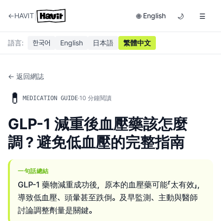
|
←
HAVIT
English
🌐
🌙
☰
語言
:
한국어
English
日本語
繁體中文
← 返回網誌
💊
·
10
分鐘閱讀
MEDICATION GUIDE
GLP-1 減重後血壓藥該怎麼
調？避免低血壓的完整指南
一句話總結
GLP-1 藥物減重成功後，原本的血壓藥可能「太有效」，
導致低血壓、頭暈甚至跌倒。及早監測、主動與醫師
討論調整劑量是關鍵。