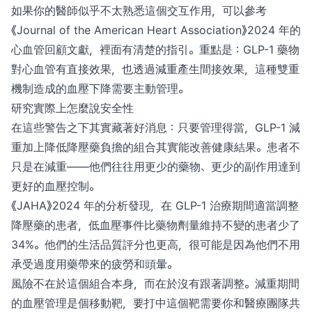
如果你的醫師似乎不太熟悉這個交互作用，可以參考
《Journal of the American Heart Association》2024 年的
心血管回顧文獻，裡面有清楚的指引。重點是：GLP-1 藥物
對心血管有直接效果，也透過減重產生間接效果，這種雙重
機制造成的血壓下降需要主動管理。
研究實際上怎麼說安全性
在這些警告之下其實藏著好消息：只要管理得當，GLP-1 減
重加上降低降壓藥負擔的組合其實能改善健康結果。患者不
只是在減重——他們往往用更少的藥物、更少的副作用達到
更好的血壓控制。
《JAHA》2024 年的分析發現，在 GLP-1 治療期間適當調整
降壓藥的患者，低血壓事件比藥物劑量維持不變的患者少了
34%。他們的生活品質評分也更高，很可能是因為他們不用
承受過度用藥帶來的疲勞和頭暈。
風險不在於這個組合本身，而在於沒有跟著調整。減重期間
的血壓管理是個移動靶，要打中這個靶需要你和醫療團隊共