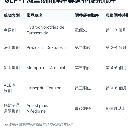
GLP-1 減重期間降壓藥調整優先順序
藥物類別
常見藥名
調整優先順序
典型調整時
Hydrochlorothiazide、
利尿劑
最優先
第 1-3 個月
Furosemide
α-阻斷劑
Prazosin、Doxazosin
第二順位
第 2-4 個月
β-阻斷劑
Metoprolol、Atenolol
第三順位
第 4-6 個月
ACE 抑
Lisinopril、Enalapril
第三順位
第 4-6 個月
制劑
鈣離子通
Amlodipine、
最後調整
6 個月以上
道阻斷劑
Nifedipine
根據積極減重階段的風險特性排列的調整順序