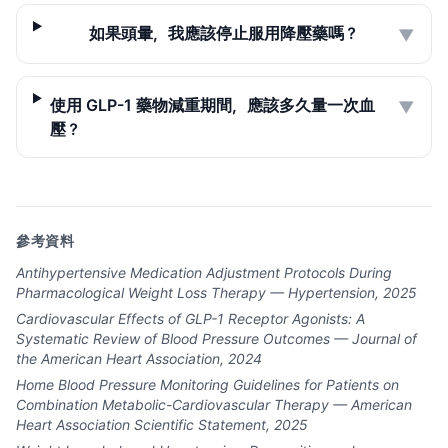
如果頭暈，我應該停止服用降壓藥嗎？
▼
使用 GLP-1 藥物減重期間，應該多久量一次血
▼
壓？
參考資料
Antihypertensive Medication Adjustment Protocols During
Pharmacological Weight Loss Therapy — Hypertension, 2025
Cardiovascular Effects of GLP-1 Receptor Agonists: A
Systematic Review of Blood Pressure Outcomes — Journal of
the American Heart Association, 2024
Home Blood Pressure Monitoring Guidelines for Patients on
Combination Metabolic-Cardiovascular Therapy — American
Heart Association Scientific Statement, 2025