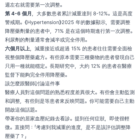
週左右就需要第一次調整。
第 4-6 個月
，大多數患者累計減重達到 8-12%。這是高度
警戒期。《Hypertension》2025 年的數據顯示，需要調整
降壓藥劑量的患者中，71% 是在這個時期進行第一次調整。
利尿劑的劑量通常會減半或完全停用。
六個月以上
，減重接近或超過 15% 的患者往往需要全面檢
視整個降壓藥處方。有些原本需要三種藥物的患者發現自己
只用一種就能穩定。長期研究中，大約 12% 的患者在醫療
監督下能夠完全停用降壓藥。
該怎麼跟醫師討論這件事
醫療人員對這個問題的熟悉程度差異很大。有些會主動監測
和調整，有些則是等患者來反映問題。你可能需要自己主動
開啟這個話題。
帶著你的居家血壓紀錄去看診。提到任何症狀，即使很輕
微。直接問：「考慮到我減重的進度，是不是該評估調整降
壓藥了？」