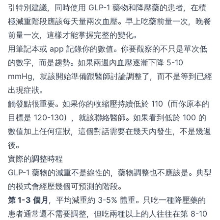
引特別建議，同時使用 GLP-1 藥物和降壓藥的患者，在積
極減重階段應該每天量兩次血壓。早上吃藥前量一次，晚餐
前量一次，這樣才能掌握完整的變化。
用筆記本或 app 記錄你的數值。你要觀察的不只是單次低
的數字，而是趨勢。如果兩週內血壓逐漸下降 5-10
mmHg，就該開始準備跟醫師討論調整了，而不是等到已經
出現症狀。
觸發點很重要。如果你的收縮壓持續低於 110（而你原本的
目標是 120-130），就該聯絡醫師。如果看到低於 100 的
數值加上任何症狀，這個對話需要在幾天內發生，不是幾週
後。
實際的調整時程
GLP-1 藥物的減重不是線性的，藥物調整也不應該是。典型
的模式會經歷幾個可預測的階段。
第 1-3 個月
，平均減重約 3-5% 體重。只吃一種降壓藥的
患者通常還不需要調整，但吃兩種以上的人往往在第 8-10