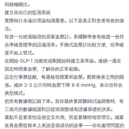
同積極關注。
建立你自己的監測系統
實際執行永遠比理論知識重要。以下是真正對患者有效的做
法。
投資一台經過驗證的居家血壓計。美國醫學會有維護一份符
合準確度標準的設備清單。手腕式血壓計比較方便，但準確
度不如上臂式。
在開始 GLP-1 治療前或剛開始時建立基準線。連續一週在
固定時間量血壓，了解你的正常範圍。
設定行事曆提醒，每週檢視體重和血壓。觀察兩者之間的關
係。減掉 2-3 公斤同時血壓下降 6-8 mmHg，表示你符合
典型模式。
把所有數據都記錄下來。當你最終要跟醫師討論調整時，有
三個月的數據能讓對話從猜測變成有證據基礎的決策。
重點不是要害怕這個交互作用，而是要聰明地管理它。減重
改善血壓從根本上來說是個成功的故事——你在處理問題的