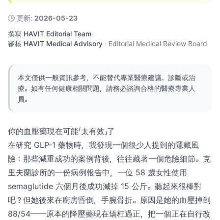
🕓
更新
:
2026-05-23
撰寫
HAVIT Editorial Team
·
審核
HAVIT Medical Advisory
·
Editorial Medical Review Board
本文僅供一般資訊參考，不能替代專業醫療建議、診斷或治
療。如有任何健康相關問題，請務必諮詢合格的醫療專業人
員。
你的血壓藥現在可能「太有效」了
在研究 GLP-1 藥物時，我發現一個很少人提到的隱藏風
險：那些減重成功的案例背後，往往藏著一個危險細節。克
里夫蘭診所的一份病例報告中，一位 58 歲女性使用
semaglutide 六個月後成功減掉 15 公斤。聽起來很棒對
吧？但她後來在廚房昏倒，手腕骨折。原因是她的血壓掉到
88/54——原本的降壓藥現在矯枉過正，把一個正在自行改