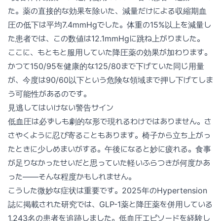
た。薬の直接的な効果を除いた、減量だけによる収縮期血
圧の低下は平均7.4mmHgでした。体重の15%以上を減量し
た患者では、この数値は12.1mmHgに跳ね上がりました。
ここに、もともと服用していた降圧薬の効果が加わります。
かつて150/95を健康的な125/80まで下げていた同じ用量
が、今度は90/60以下という危険な領域まで押し下げてしま
う可能性があるのです。
見逃してはいけない警告サイン
低血圧は必ずしも劇的な形で現れるわけではありません。さ
さやくように忍び寄ることもあります。椅子から立ち上がっ
たときに少しめまいがする。午後になると妙に疲れる。食事
が足りなかったせいだと思っていた軽いふらつきが何度かあ
った——そんな程度かもしれません。
こうした微妙な症状は重要です。2025年のHypertension
誌に掲載された研究では、GLP-1薬と降圧薬を併用している
1,243名の患者を追跡しました。低血圧エピソードを経験し