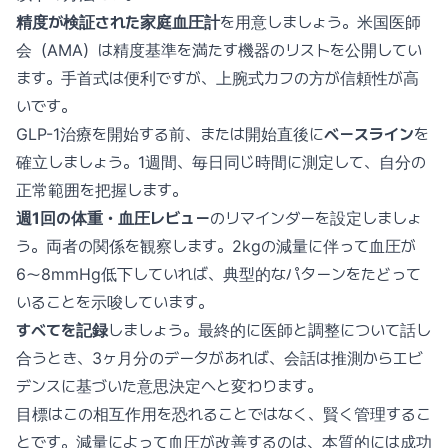
精度が検証された家庭血圧計
を用意しましょう。米国医師
会（AMA）は精度基準を満たす機器のリストを公開してい
ます。手首式は便利ですが、上腕式カフの方が信頼性が高
いです。
GLP-1治療を開始する前、または開始直後に
ベースライン
を
確立しましょう。1週間、毎日同じ時間に測定して、自分の
正常範囲を把握します。
週1回の体重・血圧レビュー
のリマインダーを設定しましょ
う。両者の関係を観察します。2kgの減量に伴って血圧が
6〜8mmHg低下していれば、典型的なパターンをたどって
いることを示唆しています。
すべてを記録
しましょう。最終的に医師と調整について話し
合うとき、3ヶ月分のデータがあれば、会話は推測からエビ
デンスに基づいた意思決定へと変わります。
目標はこの相互作用を恐れることではなく、賢く管理するこ
とです。減量によって血圧が改善するのは、本質的には成功