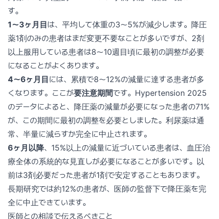
す。
1〜3ヶ月目
は、平均して体重の3〜5%が減少します。降圧
薬1剤のみの患者はまだ変更不要なことが多いですが、2剤
以上服用している患者は8〜10週目頃に最初の調整が必要
になることがよくあります。
4〜6ヶ月目
には、累積で8〜12%の減量に達する患者が多
くなります。ここが
要注意期間
です。Hypertension 2025
のデータによると、降圧薬の減量が必要になった患者の71%
が、この期間に最初の調整を必要としました。利尿薬は通
常、半量に減らすか完全に中止されます。
6ヶ月以降
、15%以上の減量に近づいている患者は、血圧治
療全体の系統的な見直しが必要になることが多いです。以
前は3剤必要だった患者が1剤で安定することもあります。
長期研究では約12%の患者が、医師の監督下で降圧薬を完
全に中止できています。
医師との相談で伝えるべきこと