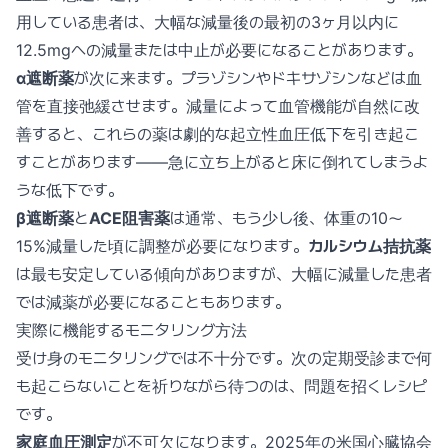
用している患者は、大幅な減量後の最初の3ヶ月以内に
12.5mgへの減量または中止が必要になることがあります。
α遮断薬
が次に来ます。プラゾシンやドキサゾシンなどは血
管を直接弛緩させます。減量によって血管機能が自然に改
善すると、これらの薬は劇的な起立性血圧低下を引き起こ
すことがあります——急に立ち上がると床に倒れてしまうよ
うな低下です。
β遮断薬
と
ACE阻害薬
は通常、もう少し後、体重の10〜
15%減量した頃に調整が必要になります。
カルシウム拮抗薬
は最も安定している傾向がありますが、大幅に減量した患者
では減薬が必要になることもあります。
実際に機能するモニタリング方法
受け身のモニタリングでは不十分です。次の定期受診まで何
も起こらないことを祈りながら待つのは、問題を招くレシピ
です。
家庭血圧測定
が不可欠になります。2025年の米国心臓協会