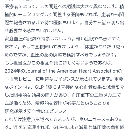
医療者によって、この問題への認識は大きく異なります。積
極的にモニタリングして調整する医師もいれば、患者から問
題が報告されるまで待つ医師もいます。自分から話を切り出
す必要があるかもしれません。
家庭血圧の記録を持参しましょう。軽い症状でも伝えてく
ださい。そして直接聞いてみましょう：「体重がこれだけ減っ
たのですが、血圧の薬の調整を検討すべきでしょうか？」
もし担当医がこの相互作用に詳しくないようであれば、
2024年のJournal of the American Heart Associationの
心血管レビューに明確なガイダンスが示されています。重要
なポイントは、GLP-1薬には直接的な心血管効果と減量を介
した間接的な効果の両方があり、血圧低下の二重メカニズ
ムが働くため、積極的な管理が必要だということです。
研究が示す安全性のエビデンス
これだけ注意点を述べてきましたが、良いニュースもありま
す。適切に管理すれば、GLP-1による減量と降圧薬の負担軽