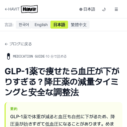
|
←
HAVIT
日本語
🌐
🌙
☰
言語
:
한국어
English
日本語
繁體中文
← ブログに戻る
💊
·
10
分で読める
MEDICATION GUIDE
GLP-1薬で痩せたら血圧が下が
りすぎる？降圧薬の減量タイミ
ングと安全な調整法
要約
GLP-1薬で体重が減ると血圧も自然に下がるため、降
圧薬が効きすぎて低血圧になることがあります。めま