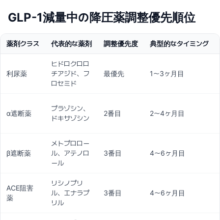
GLP-1減量中の降圧薬調整優先順位
薬剤クラス
代表的な薬剤
調整優先度
典型的なタイミング
ヒドロクロロ
利尿薬
チアジド、フ
最優先
1〜3ヶ月目
ロセミド
プラゾシン、
α遮断薬
2番目
2〜4ヶ月目
ドキサゾシン
メトプロロー
β遮断薬
ル、アテノロ
3番目
4〜6ヶ月目
ール
リシノプリ
ACE阻害
ル、エナラプ
3番目
4〜6ヶ月目
薬
リル