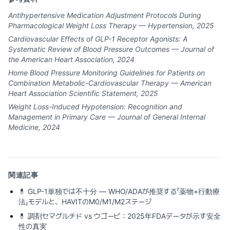
Antihypertensive Medication Adjustment Protocols During
Pharmacological Weight Loss Therapy — Hypertension, 2025
Cardiovascular Effects of GLP-1 Receptor Agonists: A
Systematic Review of Blood Pressure Outcomes — Journal of
the American Heart Association, 2024
Home Blood Pressure Monitoring Guidelines for Patients on
Combination Metabolic-Cardiovascular Therapy — American
Heart Association Scientific Statement, 2025
Weight Loss-Induced Hypotension: Recognition and
Management in Primary Care — Journal of General Internal
Medicine, 2024
関連記事
💊
GLP-1単独では不十分 — WHO/ADAが推奨する「薬物+行動療
法」モデルと、HAVITのM0/M1/M2ステージ
💊
調剤セマグルチド vs ウゴービ：2025年FDAデータが示す安全
性の真実