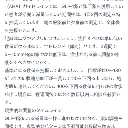
（AHA）ガイドラインでは、GLP-1薬と降圧薬を併用してい
る患者が活発に減量している期間中は、1日2回の測定を特
に推奨しています。朝の服薬前と夕食前の測定で、全体像
を把握できます。
記録はログやアプリにつけましょう。注目すべきは単に低い
数値だけではなく、**トレンド（傾向）**です。2週間で
5〜10mmHgの緩やかな低下は、症状が出る前に調整の相
談をすべきサインです。
基準となる数値を把握しておきましょう。目標が120〜130
だったのに収縮期血圧が一貫して110を下回るようなら、処
方医に連絡してください。100を下回る数値に何らかの症状
が伴う場合は、数週間後ではなく数日以内に相談が必要で
す。
現実的な調整のタイムライン
GLP-1薬による減量は一様に進むわけではなく、薬の調整も
同様です。典型的なパターンは予測可能な段階を踏みま