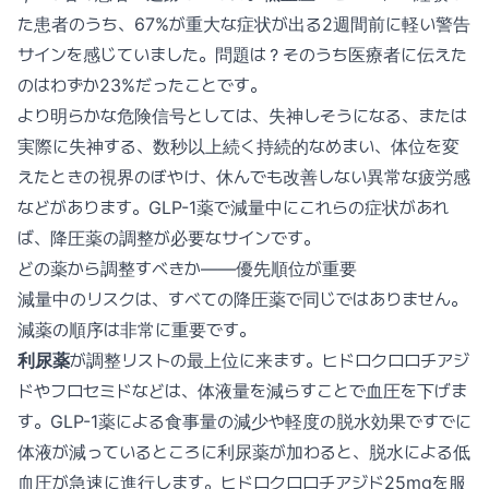
た患者のうち、67%が重大な症状が出る2週間前に軽い警告
サインを感じていました。問題は？そのうち医療者に伝えた
のはわずか23%だったことです。
より明らかな危険信号としては、失神しそうになる、または
実際に失神する、数秒以上続く持続的なめまい、体位を変
えたときの視界のぼやけ、休んでも改善しない異常な疲労感
などがあります。GLP-1薬で減量中にこれらの症状があれ
ば、降圧薬の調整が必要なサインです。
どの薬から調整すべきか——優先順位が重要
減量中のリスクは、すべての降圧薬で同じではありません。
減薬の順序は非常に重要です。
利尿薬
が調整リストの最上位に来ます。ヒドロクロロチアジ
ドやフロセミドなどは、体液量を減らすことで血圧を下げま
す。GLP-1薬による食事量の減少や軽度の脱水効果ですでに
体液が減っているところに利尿薬が加わると、脱水による低
血圧が急速に進行します。ヒドロクロロチアジド25mgを服