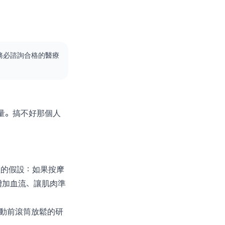
務必諮詢合格的醫療
量。搞不好那個人
理的假設：如果按摩
增加血流、讓肌肉準
篇關於運動前滾筒放鬆的研