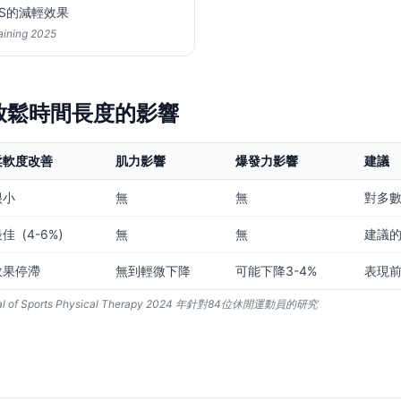
S的減輕效果
raining 2025
放鬆時間長度的影響
柔軟度改善
肌力影響
爆發力影響
建議
很小
無
無
對多
最佳（4-6%）
無
無
建議
效果停滯
無到輕微下降
可能下降3-4%
表現
urnal of Sports Physical Therapy 2024 年針對84位休閒運動員的研究