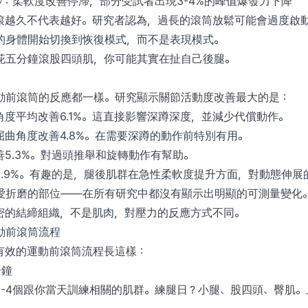
秒：柔軟度改善停滯，部分受試者出現3-4%的峰值爆發力下降
滾越久不代表越好。研究者認為，過長的滾筒放鬆可能會過度啟
的身體開始切換到恢復模式，而不是表現模式。
花五分鐘滾股四頭肌，你可能其實在扯自己後腿。
動前滾筒的反應都一樣。研究顯示關節活動度改善最大的是：
角度平均改善6.1%。這直接影響深蹲深度，並減少代償動作。
屈曲角度改善4.8%。在需要深蹲的動作前特別有用。
5.3%。對過頭推舉和旋轉動作有幫助。
2.9%。有趣的是，腿後肌群在急性柔軟度提升方面，對動態伸展
愛折磨的部位——在所有研究中都沒有顯示出明顯的可測量變化
密的結締組織，不是肌肉，對壓力的反應方式不同。
動前滾筒流程
有效的運動前滾筒流程長這樣：
分鐘
3-4個跟你當天訓練相關的肌群。練腿日？小腿、股四頭、臀肌