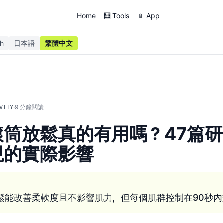
Home
🧮 Tools
📱 App
sh
日本語
繁體中文
·
9
分鐘閱讀
VITY
滾筒放鬆真的有用嗎？47篇
現的實際影響
鬆能改善柔軟度且不影響肌力，但每個肌群控制在90秒內