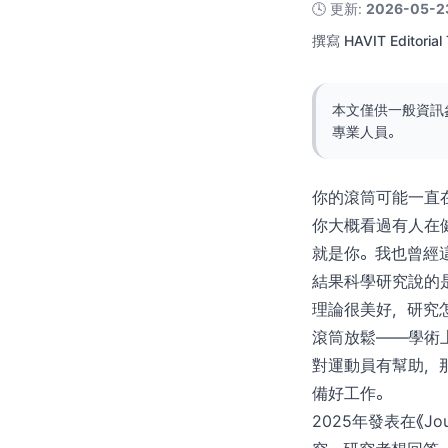
🕓
更新
:
2026-05-2
撰寫
HAVIT Editorial
本文僅供一般資訊
專業人員。
你的滾筒可能一直
你大概看過有人在
就是你。我也曾經
結果科學研究說的
理論很美好，研究
滾筒放鬆——學術
對運動員有幫助，
備好工作。
2025年發表在《Jou