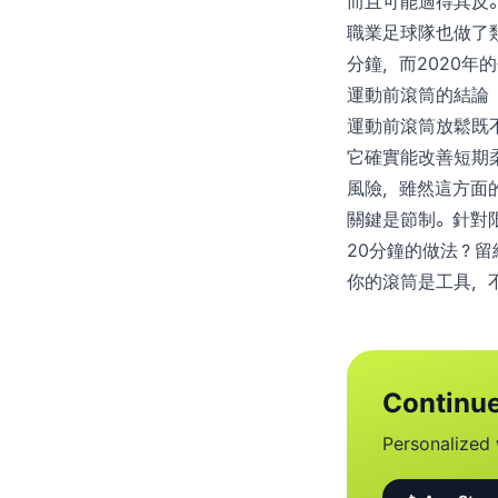
而且可能適得其反
職業足球隊也做了
分鐘，而2020年
運動前滾筒的結論
運動前滾筒放鬆既
它確實能改善短期
風險，雖然這方面
關鍵是節制。針對
20分鐘的做法？留
你的滾筒是工具，
Continue
Personalized 