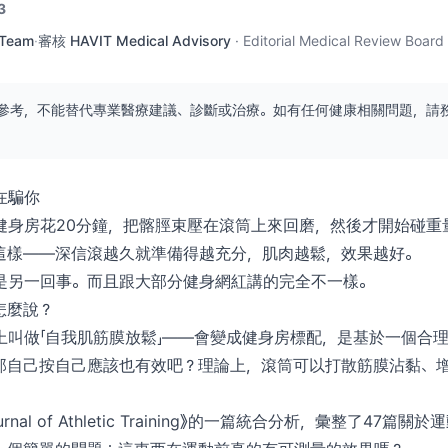
3
 Team
·
審核
HAVIT Medical Advisory
·
Editorial Medical Review Board
參考，不能替代專業醫療建議、診斷或治療。如有任何健康相關問題，請
在騙你
健身房花20分鐘，把髂脛束壓在滾筒上來回磨，然後才開始碰重
這樣——深信滾越久就準備得越充分，肌肉越鬆，效果越好。
是另一回事。而且跟大部分健身網紅講的完全不一樣。
怎麼說？
上叫做「自我肌筋膜放鬆」——會變成健身房標配，是基於一個合
那自己按自己應該也有效吧？理論上，滾筒可以打散筋膜沾黏、
rnal of Athletic Training》的一篇統合分析，彙整了47