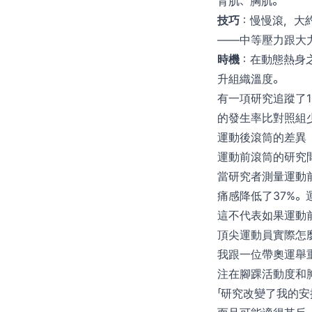
背肌、胸肌。
技巧
：慢慢滾，大約
——中等壓力跟大
時機
：在動態熱身
升組織溫度。
有一項研究追蹤了1
的發生率比對照組
運動後滾筒的差異
運動前滾筒的研究
當研究者測量運動前
痛感降低了37%。
這不代表如果運動
頂尖運動員實際怎
我跟一位帶奧運舉
注在腳踝活動度和
「研究改變了我的安