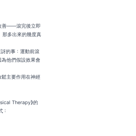
改善——滾完後立即
，那多出來的幾度真
多教練驚訝的事：運動前滾
因為他們假設效果會
放鬆主要作用在神經
cal Therapy》的
式：