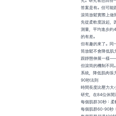
究。研究者想回答
答案是有。但可能
滾筒放鬆實際上做
先從柔軟度說起，
測量，平均進步約
的有差。
但有趣的來了。同一篇《
筒放鬆不會降低肌
跟靜態伸展一樣——
但滾筒的機制不同
系統，降低肌肉張
90秒法則
時間長度比壓力大小更重要。
研究，在84位休
每個肌群30秒：
每個肌群60-90