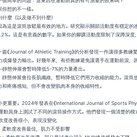
一個簡單的問題：這東西在運動前真的有可測量的效果嗎？
跟你想的不一樣。
到什麼（以及做不到什麼）
因為這是滾筒放鬆最有效的地方。研究顯示關節活動度有穩定的
4.2%。這是有意義的數字。如果你的腳踝活動度限制了深蹲深度
Journal of Athletic Training》的分析發現一件讓很
力或爆發力輸出。好幾年來，有些教練避免讓選手在運動前滾，
靜態伸展會暫時降低5-7%的力量產出。
。靜態伸展會拉長肌纖維，暫時降低它們用力收縮的能力。滾筒
力和疼痛感知，但不會改變肌肉本身的收縮特性。
2024年發表在《International Journal of Sports Physi
閒運動員身上測試了不同的滾筒操作方式。他們發現一個清楚的模
柔軟度改善很小，表現沒變化
秒：柔軟度改善最佳，肌力不受影響