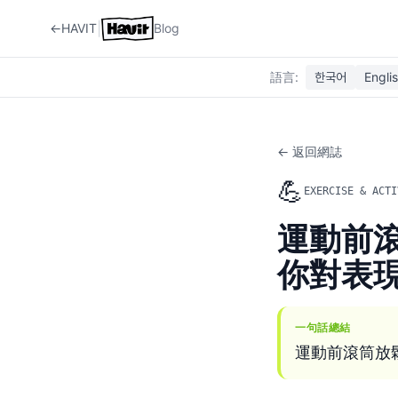
|
←
HAVIT
Blog
語言
:
한국어
Engli
← 返回網誌
💪
EXERCISE & ACTI
運動前
你對表
一句話總結
運動前滾筒放