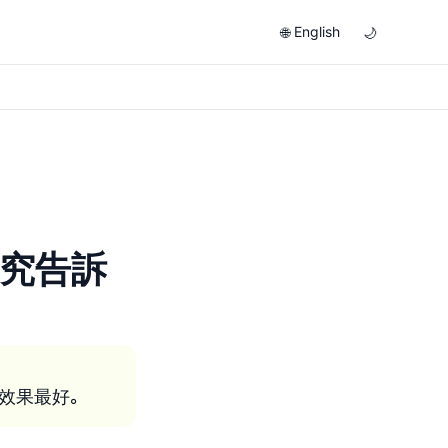
English
🌐
🌙
研究告訴
效果最好。