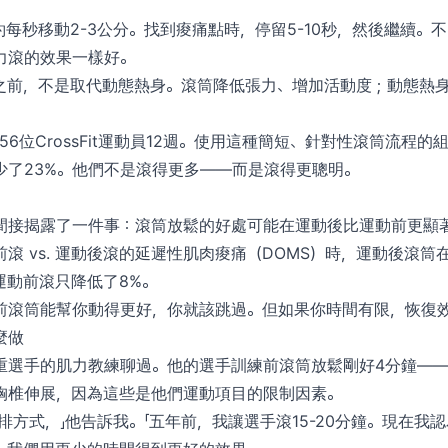
每秒移動2-3公分。找到痠痛點時，停留5-10秒，然後繼續。
力滾的效果一樣好。
之前，不是取代動態熱身。滾筒降低張力、增加活動度；動態熱
56位CrossFit運動員12週。使用這種簡短、針對性滾筒流程
少了23%。他們不是滾得更多——而是滾得更聰明。
間接揭露了一件事：滾筒放鬆的好處可能在運動後比運動前更顯
滾 vs. 運動後滾的延遲性肌肉痠痛（DOMS）時，運動後滾筒
運動前滾只降低了8%。
前滾筒能幫你動得更好，你就該跳過。但如果你時間有限，恢復
麼做
重選手的肌力教練聊過。他的選手訓練前滾筒放鬆剛好4分鐘—
胸椎伸展，因為這些是他們運動項目的限制因素。
排方式，」他告訴我。「五年前，我讓選手滾15-20分鐘。現在我