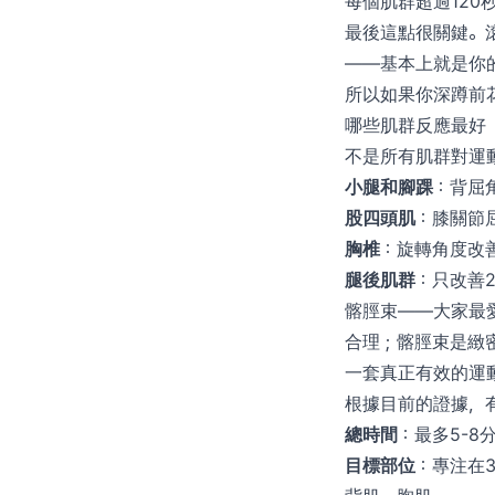
每個肌群超過120
最後這點很關鍵。
——基本上就是你
所以如果你深蹲前
哪些肌群反應最好
不是所有肌群對運
小腿和腳踝
：背屈
股四頭肌
：膝關節
胸椎
：旋轉角度改善
腿後肌群
：只改善
髂脛束——大家最
合理；髂脛束是緻
一套真正有效的運
根據目前的證據，
總時間
：最多5-8
目標部位
：專注在