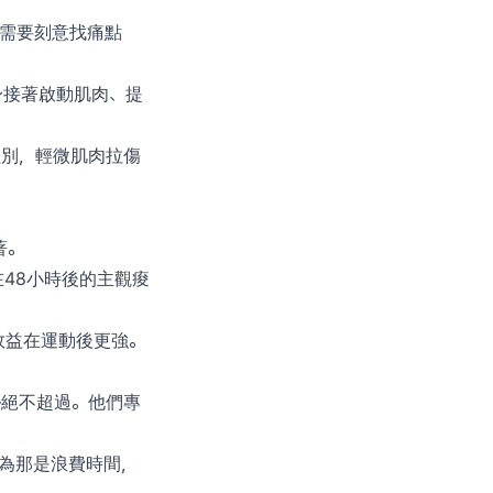
不需要刻意找痛點
身接著啟動肌肉、提
的組別，輕微肌肉拉傷
著。
在48小時後的主觀痠
效益在運動後更強。
—絕不超過。他們專
認為那是浪費時間，