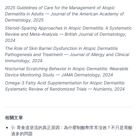
2025 Guidelines of Care for the Management of Atopic
Dermatitis in Adults — Journal of the American Academy of
Dermatology, 2025
Steroid-Sparing Approaches in Atopic Dermatitis: A Systematic
Review and Meta-Analysis — British Journal of Dermatology,
2024
The Role of Skin Barrier Dysfunction in Atopic Dermatitis
Pathogenesis and Treatment — Journal of Allergy and Clinical
Immunology, 2024
Nocturnal Scratching Behavior in Atopic Dermatitis: Wearable
Device Monitoring Study — JAMA Dermatology, 2024
Omega-3 Fatty Acid Supplementation for Atopic Dermatitis:
Systematic Review of Randomized Trials — Nutrients, 2024
相關文章
🩺
胃食道逆流的真正原因：為什麼制酸劑常常沒效？不只是胃酸
過多的問題