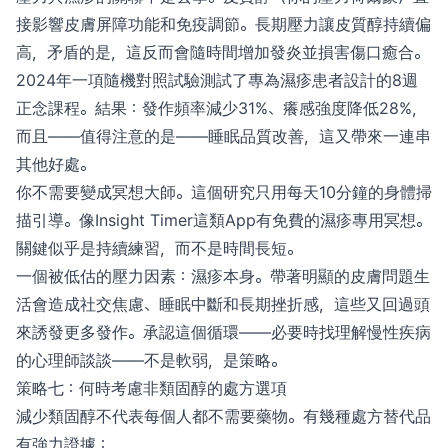
接影響皮膚屏障功能和免疫調節。長期壓力讓皮質醇持續偏
高，矛盾的是，這反而會隨時間增加發炎並損害傷口癒合。
2024年一項隨機對照試驗測試了專為濕疹患者設計的8週
正念課程。結果：發作頻率減少31%、癢感強度降低28%，
而且——值得注意的是——睡眠品質改善，這又帶來一連串
其他好處。
你不需要變成冥想大師。這個研究只用每天10分鐘的身體掃
描引導。像Insight Timer這類App有免費的濕疹專用冥想。
關鍵似乎是持續練習，而不是時間長短。
一個被低估的壓力因素：濕疹本身。帶著明顯的皮膚問題生
活會造成社交焦慮、睡眠中斷和長期挫折感，這些又回過頭
來誘發更多發作。承認這個循環——必要時找理解慢性疾病
的心理師談談——不是軟弱，是策略。
策略七：何時考慮非類固醇的處方選項
減少類固醇不代表每個人都不需要藥物。有幾種處方替代品
有強力證據：