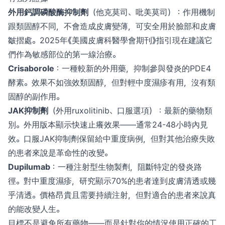
外用鈣調磷酸酶抑制劑
（他克莫司、吡美莫司）：作用機制
跟類固醇不同，不會造成皮膚變薄，可安全用於臉部和皮膚
皺摺處。2025年《美國皮膚科醫學會期刊》指引現在建議它
們作為敏感部位的第一線治療。
Crisaborole
：一種較新的外用藥，抑制參與發炎的PDE4
酵素。效果不如強效類固醇，但對輕中度濕疹有用，沒有類
固醇的副作用。
JAK抑制劑
（外用ruxolitinib、口服選項）：最新的藥物類
別。外用版本顯示快速止癢效果——通常24-48小時內見
效。口服JAK抑制劑保留給中重度病例，但對其他治療失敗
的患者來說是革命性的改變。
Dupilumab
：一種注射型生物製劑，阻斷特定的發炎路
徑。對中重度濕疹，研究顯示70%的患者達到皮膚清透或幾
乎清透。價格昂貴且需要持續注射，但對適合的患者來說真
的能改變人生。
目標不是避免所有藥物——而是針對你的情況使用正確的工