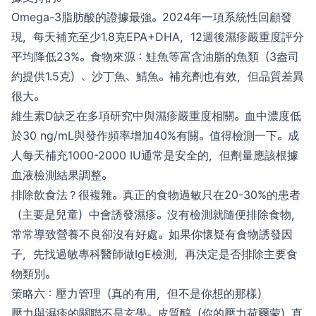
Omega-3脂肪酸的證據最強。2024年一項系統性回顧發
現，每天補充至少1.8克EPA+DHA，12週後濕疹嚴重度評分
平均降低23%。食物來源：鮭魚等富含油脂的魚類（3盎司
約提供1.5克）、沙丁魚、鯖魚。補充劑也有效，但品質差異
很大。
維生素D缺乏在多項研究中與濕疹嚴重度相關。血中濃度低
於30 ng/mL與發作頻率增加40%有關。值得檢測一下。成
人每天補充1000-2000 IU通常是安全的，但劑量應該根據
血液檢測結果調整。
排除飲食法？很複雜。真正的食物過敏只在20-30%的患者
（主要是兒童）中會誘發濕疹。沒有檢測就隨便排除食物，
常常導致營養不良卻沒有好處。如果你懷疑有食物誘發因
子，先找過敏專科醫師做IgE檢測，再決定是否排除主要食
物類別。
策略六：壓力管理（真的有用，但不是你想的那樣）
壓力與濕疹的關聯不是玄學。皮質醇（你的壓力荷爾蒙）直