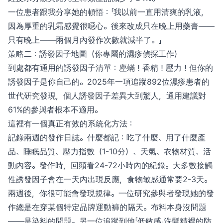
一位患者跟我分享她的頓悟：「我以前一直用清爽的乳液，
因為厚重的乳霜感覺很噁心。後來改成只在晚上用藥膏——
只有晚上——兩個月內發作次數就減半了。」
策略二：誘發因子地圖（你專屬的濕疹偵探工作）
到處都有通用的誘發因子清單：塵蟎！香精！壓力！但你的
誘發因子是你自己的。2025年一項追蹤892位濕疹患者的
世代研究發現，個人誘發因子差異大到驚人，通用建議對
61%的參與者根本不適用。
這裡有一個真正有效的系統化方法：
記錄兩週的發作日誌。什麼都記：吃了什麼、用了什麼產
品、睡眠品質、壓力指數（1-10分）、天氣、衣物材質、活
動內容。發作時，回頭看24-72小時內的紀錄。大多數接觸
性誘發因子會在一天內出現反應，食物敏感通常要2-3天。
兩週後，你很可能會發現規律。一位研究參與者發現她的發
作總是在穿某個特定品牌運動褲的隔天。布料本身沒問題
——是染料的問題。另一位追蹤到他「低敏感」洗髮精裡的防