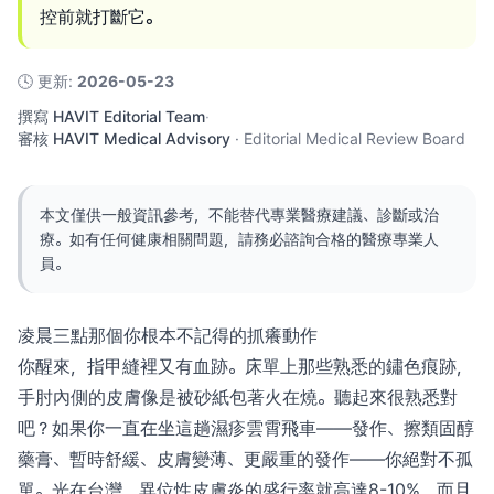
控前就打斷它。
🕓
更新
:
2026-05-23
撰寫
HAVIT Editorial Team
·
審核
HAVIT Medical Advisory
·
Editorial Medical Review Board
本文僅供一般資訊參考，不能替代專業醫療建議、診斷或治
療。如有任何健康相關問題，請務必諮詢合格的醫療專業人
員。
凌晨三點那個你根本不記得的抓癢動作
你醒來，指甲縫裡又有血跡。床單上那些熟悉的鏽色痕跡，
手肘內側的皮膚像是被砂紙包著火在燒。聽起來很熟悉對
吧？如果你一直在坐這趟濕疹雲霄飛車——發作、擦類固醇
藥膏、暫時舒緩、皮膚變薄、更嚴重的發作——你絕對不孤
單。光在台灣，異位性皮膚炎的盛行率就高達8-10%，而且