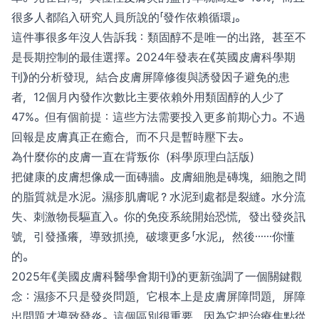
很多人都陷入研究人員所說的「發作依賴循環」。
這件事很多年沒人告訴我：類固醇不是唯一的出路，甚至不
是長期控制的最佳選擇。2024年發表在《英國皮膚科學期
刊》的分析發現，結合皮膚屏障修復與誘發因子避免的患
者，12個月內發作次數比主要依賴外用類固醇的人少了
47%。但有個前提：這些方法需要投入更多前期心力。不過
回報是皮膚真正在癒合，而不只是暫時壓下去。
為什麼你的皮膚一直在背叛你（科學原理白話版）
把健康的皮膚想像成一面磚牆。皮膚細胞是磚塊，細胞之間
的脂質就是水泥。濕疹肌膚呢？水泥到處都是裂縫。水分流
失、刺激物長驅直入。你的免疫系統開始恐慌，發出發炎訊
號，引發搔癢，導致抓撓，破壞更多「水泥」，然後⋯⋯你懂
的。
2025年《美國皮膚科醫學會期刊》的更新強調了一個關鍵觀
念：濕疹不只是發炎問題，它根本上是皮膚屏障問題，屏障
出問題才導致發炎。這個區別很重要，因為它把治療焦點從