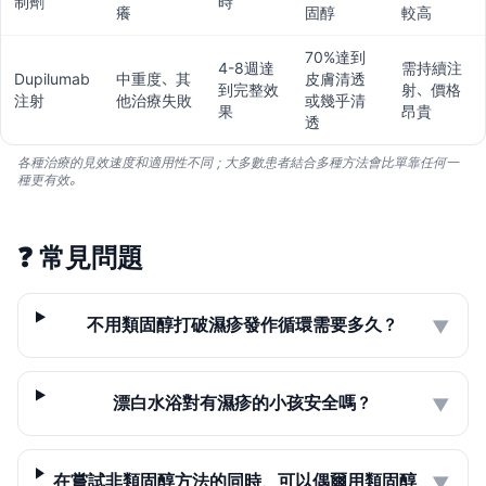
制劑
時
癢
固醇
較高
70%達到
4-8週達
需持續注
Dupilumab
中重度、其
皮膚清透
到完整效
射、價格
注射
他治療失敗
或幾乎清
果
昂貴
透
各種治療的見效速度和適用性不同；大多數患者結合多種方法會比單靠任何一
種更有效。
❓
常見問題
不用類固醇打破濕疹發作循環需要多久？
▼
漂白水浴對有濕疹的小孩安全嗎？
▼
在嘗試非類固醇方法的同時，可以偶爾用類固醇
▼