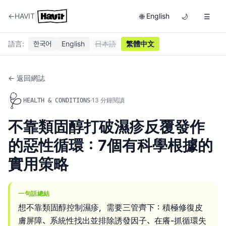
|
←
HAVIT
English
🌐
🌙
☰
語言
:
한국어
English
日本語
繁體中文
← 返回網誌
🩺
·
13
分鐘閱讀
HEALTH & CONDITIONS
不靠類固醇打破濕疹反覆發作
的惡性循環：7個有科學根據的
實用策略
一句話總結
想不靠類固醇控制濕疹，需要三管齊下：積極修復皮
膚屏障、系統性找出並排除誘發因子、在癢-抓循環失