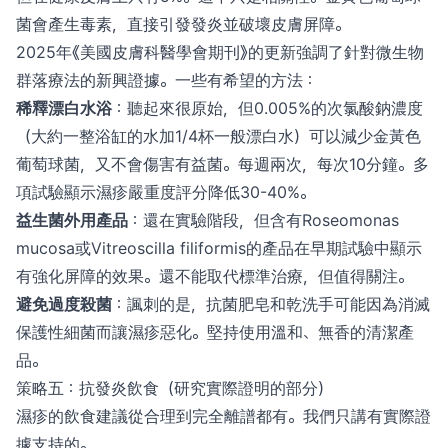
菌會產生毒素，直接引發發炎並破壞皮膚屏障。
2025年《美國皮膚科醫學會期刊》的更新強調了針對微生物
群落療法的新興證據。一些有希望的方法：
稀釋漂白水浴
：聽起來很原始，但0.005%的次氯酸鈉濃度
（大約一整浴缸的水加1/4杯一般漂白水）可以減少金黃色
葡萄球菌，又不會傷害有益菌。每週兩次，每次10分鐘。多
項試驗顯示濕疹嚴重度評分降低30-40%。
益生菌外用產品
：還在實驗階段，但含有Roseomonas
mucosa或Vitreoscilla filiformis的產品在早期試驗中顯示
有強化屏障的效果。還不能取代標準治療，但值得關注。
避免過度殺菌
：諷刺的是，抗菌肥皂和乾洗手可能因為消滅
保護性細菌而讓濕疹惡化。堅持使用溫和、無香的清潔產
品。
策略五：抗發炎飲食（研究實際證明的部分）
濕疹的飲食建議從合理到完全離譜都有。我們只講有實際證
據支持的。