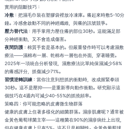
實用的阻斷技巧：
冷敷
：把濕毛巾裝在塑膠袋裡放冷凍庫。癢起來時敷5-10分
鐘。冷感會啟動不同的神經纖維，與癢的訊號競爭。
壓力替代法
：用手掌用力壓住癢的部位30秒。這能滿足部
分神經衝動，又不會造成傷害。
夜間防護
：棉質手套是基本的。但嚴重發作時可以考慮濕敷
療法——濕棉布一層、乾棉布一層包在外面，穿著睡覺。
2025年一項統合分析發現，濕敷療法比單純保濕減少58%
的癢感評分，抓傷減少71%。
習慣逆轉訓練
：當你注意到想抓的衝動時，改成握緊拳頭
30秒。這不是壓抑——是重新導向動作衝動。研究顯示這
個技巧在4週內可減少40-55%的抓撓頻率。
策略四：你可能忽略的皮膚微生物群落
健康的皮膚上住著多樣化的細菌群落。濕疹肌膚呢？通常被
金黃色葡萄球菌主宰——這種菌在90%的濕疹病灶上出現，
但在健康皮膚上只有5%。這不只是相關性。金黃色葡萄球