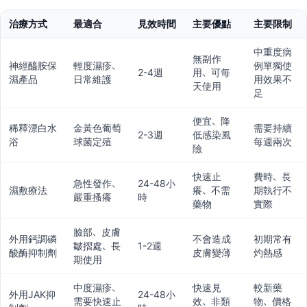
治療方式
最適合
見效時間
主要優點
主要限制
中重度病
無副作
神經醯胺保
輕度濕疹、
例單獨使
2-4週
用、可每
濕產品
日常維護
用效果不
天使用
足
便宜、降
稀釋漂白水
金黃色葡萄
需要持續
2-3週
低感染風
浴
球菌定殖
每週兩次
險
快速止
費時、長
急性發作、
24-48小
濕敷療法
癢、不需
期執行不
嚴重搔癢
時
藥物
實際
臉部、皮膚
外用鈣調磷
不會造成
初期常有
皺摺處、長
1-2週
酸酶抑制劑
皮膚變薄
灼熱感
期使用
中度濕疹、
快速見
較新藥
外用JAK抑
24-48小
需要快速止
效、非類
物、價格