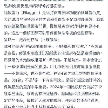
「壓制免疫反應」轉移到「修好那面牆」。
絲聚蛋白（Filaggrin）是維持皮膚屏障功能的關鍵蛋白質，
大約30%的濕疹患者體內這種蛋白質不足或功能異常。就算
你的絲聚蛋白基因沒問題，慢性發炎也會消耗掉你原本有
的。這是一個類固醇可以暫停但無法修復的惡性循環。
策略一：泡澡封存法（正確做法）
你可能聽過「洗完澡要擦保濕」。但時機和技巧決定了有效還
是白搭。經過多項臨床試驗驗證的泡澡封存法是這樣做的：
用微溫的水泡澡或淋浴10-15分鐘。不是熱水。熱水會像扒
手一樣快速剝走你的皮脂。用毛巾輕拍到皮膚還微微濕潤
——不是滴水，也不是全乾。在3分鐘內塗上封閉性保濕產
品。3分鐘。不是「等一下有空再說」。需要的話設個計時器。
保濕產品的選擇非常重要。2024年一項比較研究測試了12
種常見產品，發現含有神經醯胺、膽固醇和脂肪酸比例為
3:1:1的產品，最接近天然皮脂成分。使用這類產品4週後，
經皮水分散失比凡士林類產品減少了34%。