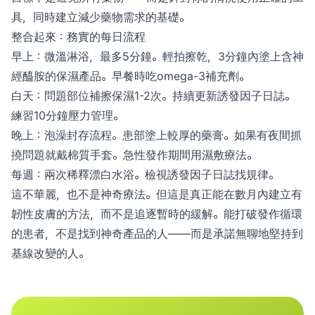
具，同時建立減少藥物需求的基礎。
整合起來：務實的每日流程
早上：微溫淋浴，最多5分鐘。輕拍擦乾，3分鐘內塗上含神
經醯胺的保濕產品。早餐時吃omega-3補充劑。
白天：問題部位補擦保濕1-2次。持續更新誘發因子日誌。
練習10分鐘壓力管理。
晚上：泡澡封存流程。患部塗上較厚的藥膏。如果有夜間抓
撓問題就戴棉質手套。急性發作期間用濕敷療法。
每週：兩次稀釋漂白水浴。檢視誘發因子日誌找規律。
這不華麗，也不是神奇療法。但這是真正能在數月內建立有
韌性皮膚的方法，而不是追逐暫時的緩解。能打破發作循環
的患者，不是找到神奇產品的人——而是承諾無聊地堅持到
基線改變的人。