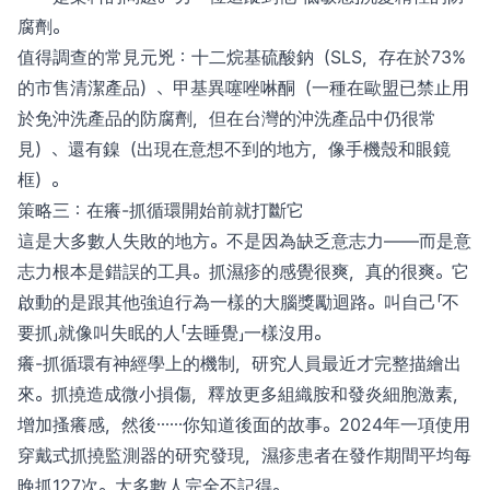
腐劑。
值得調查的常見元兇：十二烷基硫酸鈉（SLS，存在於73%
的市售清潔產品）、甲基異噻唑啉酮（一種在歐盟已禁止用
於免沖洗產品的防腐劑，但在台灣的沖洗產品中仍很常
見）、還有鎳（出現在意想不到的地方，像手機殼和眼鏡
框）。
策略三：在癢-抓循環開始前就打斷它
這是大多數人失敗的地方。不是因為缺乏意志力——而是意
志力根本是錯誤的工具。抓濕疹的感覺很爽，真的很爽。它
啟動的是跟其他強迫行為一樣的大腦獎勵迴路。叫自己「不
要抓」就像叫失眠的人「去睡覺」一樣沒用。
癢-抓循環有神經學上的機制，研究人員最近才完整描繪出
來。抓撓造成微小損傷，釋放更多組織胺和發炎細胞激素，
增加搔癢感，然後⋯⋯你知道後面的故事。2024年一項使用
穿戴式抓撓監測器的研究發現，濕疹患者在發作期間平均每
晚抓127次。大多數人完全不記得。