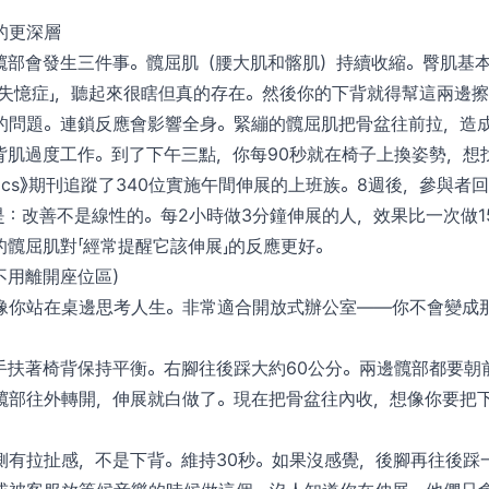
的更深層
髖部會發生三件事。髖屈肌（腰大肌和髂肌）持續收縮。臀肌基
肌失憶症」，聽起來很瞎但真的存在。然後你的下背就得幫這兩邊
的問題。連鎖反應會影響全身。緊繃的髖屈肌把骨盆往前拉，造
背肌過度工作。到了下午三點，你每90秒就在椅子上換姿勢，想
nomics》期刊追蹤了340位實施午間伸展的上班族。8週後，參與
是：改善不是線性的。每2小時做3分鐘伸展的人，效果比一次做1
的髖屈肌對「經常提醒它該伸展」的反應更好。
不用離開座位區）
像你站在桌邊思考人生。非常適合開放式辦公室——你不會變成那
手扶著椅背保持平衡。右腳往後踩大約60公分。兩邊髖部都要朝
髖部往外轉開，伸展就白做了。現在把骨盆往內收，想像你要把
側有拉扯感，不是下背。維持30秒。如果沒感覺，後腳再往後踩