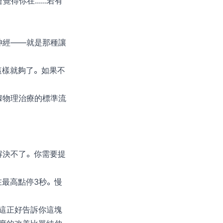
在......若有
神經——就是那種讓
這樣就夠了。如果不
據物理治療的標準流
。
解決不了。你需要提
最高點停3秒。慢
這正好告訴你這塊