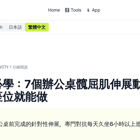
Home
🧮 Tools
📱 App
sh
日本語
繁體中文
·
7
分鐘閱讀
VITY
必學：7個辦公桌髖屈肌伸展
座位就能做
公桌前完成的針對性伸展，專門對抗每天久坐6小時以上