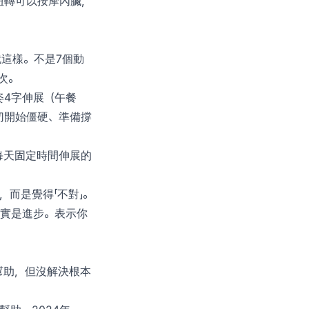
扭轉可以按摩內臟，
就這樣。不是7個動
次。
姿4字伸展（午餐
切開始僵硬、準備撐
每天固定時間伸展的
而是覺得「不對」。
其實是進步。表示你
幫助，但沒解決根本