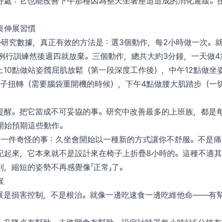
好處：它也能改善下午那種因為整天坐著壓迫造成的消化遲緩。
桌伸展習慣
mics》研究數據，真正有效的方法是：選3個動作，每2小時做一次。
的例行訓練然後週四就放棄。三個動作，總共大約3分鐘，一天做4
10點做站姿髖屈肌放鬆（第一段深度工作後），中午12點做坐
椅子扭轉（需要腦袋重開機的時候），下午4點做腰大肌踏步（一
提醒。把它當成不可妥協的事。研究中改善最多的上班族，都是
開始預期這些動作。
到一件奇怪的事：久坐會開始以一種新的方式讓你不舒服。不是痛，
記起來，它本來就不是設計來在椅子上折疊8小時的。這種不適
，縮短的姿勢不再感覺像「正常」了。
候
展是損害控制，不是根治。就像一邊吃速食一邊吃維他命——有