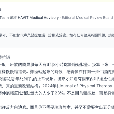
3
 Team
·
審核
HAVIT Medical Advisory
·
Editorial Medical Review Board
參考，不能替代專業醫療建議、診斷或治療。如有任何健康相關問題，請
聲抗議
般上班族的髖屈肌每天有6到8小時處於縮短狀態。換算下來，一年
這樣慢慢縮進去。難怪站起來的時候，感覺像在打開一張生鏽的
繃就是「年紀到了」的正常現象。後來才知道有個東西叫「適應性
重新改變結構。2024年《Journal of Physical Therapy 
節伸展幅度比活動量大的人少了23%。不是因為體能差，而是身體
能往反方向適應。而且你不需要瑜珈教室，甚至不需要空出五分