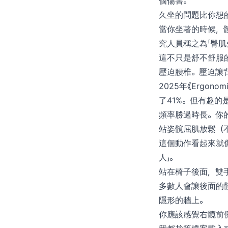
個傷害。
久坐的問題比你想
當你坐著的時候，
究人員稱之為「臀
這不只是舒不舒服
壓迫腰椎。壓迫讓
2025年《Ergo
了41%。但有趣的
頻率勝過時長。你
站姿髖屈肌放鬆（
這個動作看起來就
人」。
站在椅子後面，雙
多數人會讓後面的
隱形的牆上。
你應該感覺右髖前