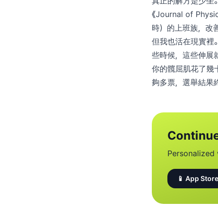
真正的解方是少坐
《Journal of 
時）的上班族，改
但我也活在現實裡
些時候，這些伸展
你的髖屈肌花了幾
夠多票，選舉結果
Continue
Personalized 
📱 App Store