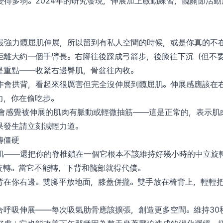
變得多弱。2024年的研究發現，伸展加上啟動練習，髖關節活
最強力髖屈肌伸展，所以留到有私人空間的時候，或是你真的不
距離大約一個手臂長。右腳往後踩成弓箭步，後膝往下沉（但不
是重點——收緊右邊臀肌，骨盆往內收。
作會拱背，看起來很厲害但完全沒伸展到髖屈肌。伸展感應該在
力，你在偷吃步。
能會感覺被伸展的肌肉有脈動或輕微抽筋——這是正常的，表示肌
果發生請立刻減輕力道。
轉僵硬
肌——還把你的脊椎鎖在一個它根本不該維持好幾小時的中立旋
旋轉。當它不能轉，下背和髖部就得代償。
背在你右邊。雙腳平放地面，膝蓋併攏。雙手放在椅背上，輕輕
合呼吸伸展——每次吸氣肋骨應該擴張，創造更多空間。維持30