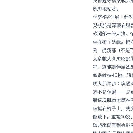
我都趁等檔案載入或
所思地站著。
坐姿4字伸展：針
梨狀肌是深藏在臀
你腿部一陣刺痛、
坐在椅子邊緣。把
夠，從髖部（不是
大多數人會忽略的
程，還能讓伸展效果
每邊維持45秒。
腰大肌踏步：喚醒
這不是伸展——是
醒這塊肌肉怎麼在
坐挺在椅子上，雙
慢放下。重複10次
聽起來簡單到有點