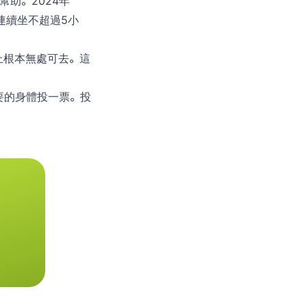
助。2024年
時間（連續坐不超過5小
上根本無處可去。這
要的身體投一票。投