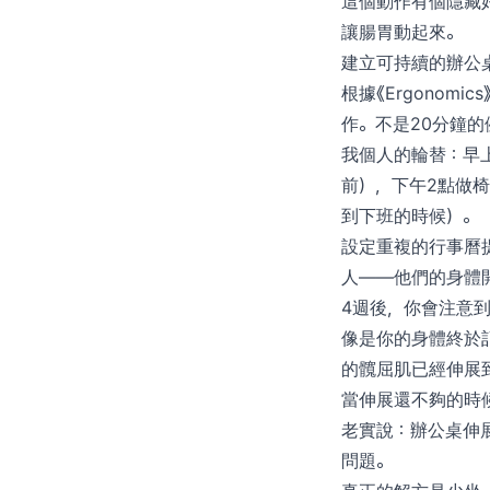
這個動作有個隱藏
讓腸胃動起來。
建立可持續的辦公
根據《Ergono
作。不是20分鐘
我個人的輪替：早上
前），下午2點做
到下班的時候）。
設定重複的行事曆
人——他們的身體
4週後，你會注意
像是你的身體終於
的髖屈肌已經伸展到
當伸展還不夠的時
老實說：辦公桌伸
問題。