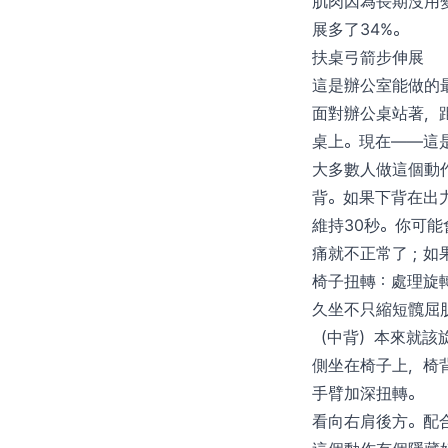
肌肉因為長期沒用
展多了34%。
扶桌弓箭步伸展
這是辦公室能做的
面對辦公桌站著，
桌上。現在——這
大多數人做這個動
背。如果下背在出
維持30秒。你可
痛就不正常了；如
椅子扭轉：處理旋
久坐不只縮短髖屈
（中背）本來就該
側坐在椅子上，椅
手臂加深扭轉。
看向右肩後方。配