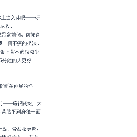
本上進入休眠——研
擦屁股。
成骨盆前傾。前傾會
找一個不痠的坐法。
者回報下背不適感減少
5分鐘的人更好。
個「在伸展的怪
前——這很關鍵，大
下背貼平到身後一面
一點，骨盆收更緊。