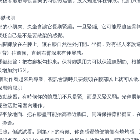
被客服放等候音樂的時候做這個。沒人知道你在伸展。他們只會覺得你
對梨狀肌
部的小肌肉，久坐會讓它長期緊繃。一旦緊繃，它可能壓迫坐骨
懷疑自己是不是要散架的感覺。
右腳踝放在左膝上，讓右膝自然往外打開。坐挺。對有些人來說
下背）往前傾，直到右臀深處有伸展感。
關鍵細節：把右腳板勾起來。保持腳踝用力可以保護膝關節，根
增加約15%。
這個動作看起來夠專業，視訊會議時只要鏡頭在腰部以上就可以做
深層髖屈肌
啟動練習。有時候你的髖屈肌不只是緊，而是又緊又弱。光伸展
完整活動範圍內運作。
腳平放地面。把右膝盡可能抬高靠近胸口，同時保持背部挺直。在
，換邊。
丟臉。但試試看。到第7下的時候，你會感覺髖部前側有燒灼感，