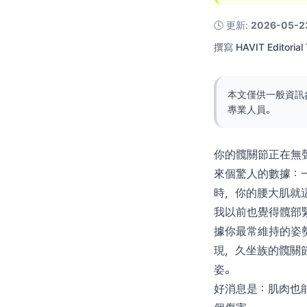
🕓
更新
:
2026-05-2
撰寫
HAVIT Editorial
本文僅供一般資訊
專業人員。
你的髖關節正在無
來個驚人的數據：一
時，你的腰大肌就
我以前也覺得髖部緊
據你最常維持的姿勢，真的
現，久坐族的髖關
姿。
好消息是：肌肉也