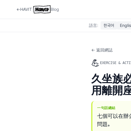
|
←
HAVIT
Blog
語言
:
한국어
Engli
← 返回網誌
💪
EXERCISE & ACTI
久坐族
用離開
一句話總結
七個可以在辦
問題。