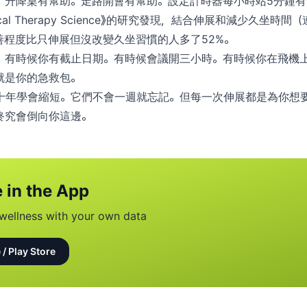
。升降桌有幫助。走路開會有幫助。設定計時器每小時站5分鐘有幫
Physical Therapy Science》的研究發現，結合伸展和減少久坐
善程度比只伸展但沒改變久坐習慣的人多了52%。
。有時候你有截止日期。有時候會議開三小時。有時候你在飛機
就是你的急救包。
十年學會縮短。它們不會一週就忘記。但每一次伸展都是為你想
終究會倒向你這邊。
 in the App
wellness with your own data
 / Play Store