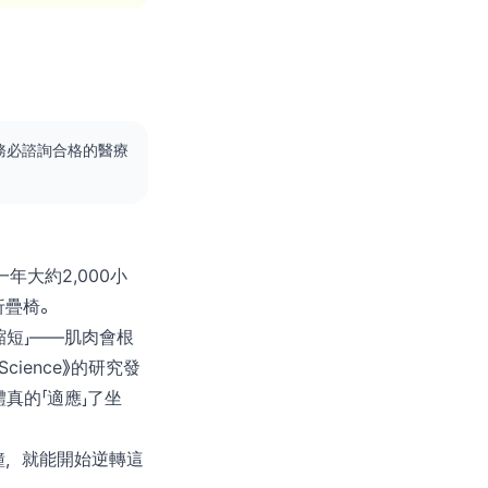
務必諮詢合格的醫療
大約2,000小
折疊椅。
縮短」——肌肉會根
Science》的研究發
真的「適應」了坐
鐘，就能開始逆轉這