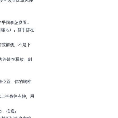
動度的改善比單純伸
在乎同事怎麼看。
要碰地）。雙手撐在
右髖前側，不是下
肉終於在釋放。劇
轉位置。你的胸椎
把上半身往右轉，用
秒，換邊。