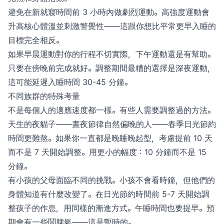
避免在新就寢時間前 3 小時內做劇烈運動。高強度運動會
升高核心體溫並刺激警覺性——這跟你想比平常更早入睡的
目標完全相反。
如果早晨運動對你的行程不切實際，下午運動還是有幫助。
只要在傍晚前完成就好。調整期間最糟的選擇是深夜運動，
這可能延遲入睡時間 30-45 分鐘。
不同族群的特殊考量
不是每個人的適應速度都一樣。有些人需要調整過的方法。
天生的夜貓子——晝夜節律自然偏晚的人——春季日光節約
時間更難熬。如果你一直都是晚睡晚起型，考慮提前 10 天
而不是 7 天開始調整。用更小的幅度：10 分鐘而不是 15
分鐘。
有小孩的父母面臨不同的挑戰。小孩不會看時鐘，但他們的
身體知道有什麼改變了。在日光節約時間前 5-7 天開始調
整孩子的作息，用同樣的漸進方式。午睡時間也要提早。預
期會有一些鬧脾氣——這是暫時的。