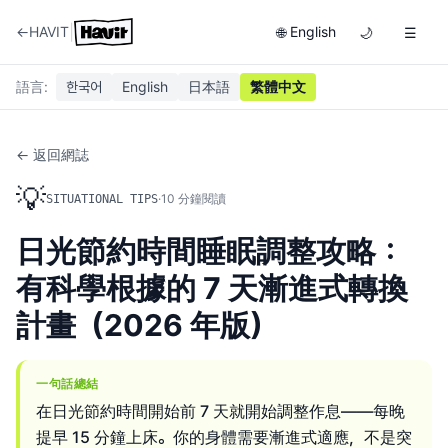
|
←
HAVIT
English
🌐
🌙
☰
語言
:
한국어
English
日本語
繁體中文
← 返回網誌
💡
·
10
分鐘閱讀
SITUATIONAL TIPS
日光節約時間睡眠調整攻略：
有科學根據的 7 天漸進式轉換
計畫（2026 年版）
一句話總結
在日光節約時間開始前 7 天就開始調整作息——每晚
提早 15 分鐘上床。你的身體需要漸進式適應，不是突