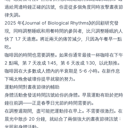
過給周邊時鐘正確的訊號，你是從多個角度同時攻擊晝夜節
律失調。
2025 年《Journal of Biological Rhythms》的回顧研究發
現，同時調整睡眠和用餐時間的參與者，比只調整睡眠的人
快了 1.7 天適應。將近兩天的痛苦減少，只因為午餐早一點
吃。
咖啡因的時間也需要調整。如果你通常最後一杯咖啡在下午
2 點喝，第 7 天改成 1:45，第 6 天改成 1:30，以此類推。
咖啡因在大多數成人體內的半衰期是 5-6 小時。在新作息
下喝太晚會破壞你提早就寢的努力。
運動時間對晝夜節律的輔助
身體活動會發送時間訊號給你的身體。早晨運動有助於把時
鐘往前調——正是春季日光節約時間需要的。
在調整週期間，盡可能把運動排在早上。不需要很激烈。在
晨光中散步 20 分鐘，就結合了兩個強大的晝夜節律訊號：
光照和身體活動。