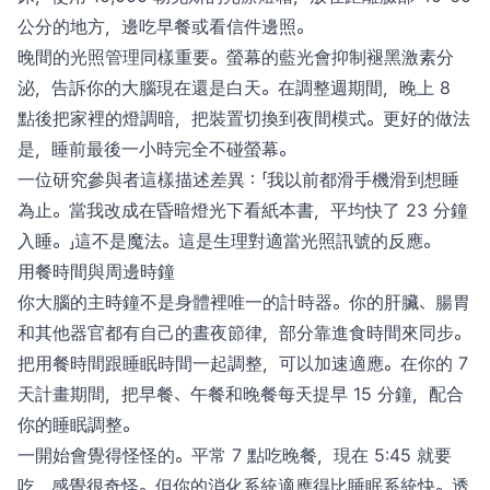
公分的地方，邊吃早餐或看信件邊照。
晚間的光照管理同樣重要。螢幕的藍光會抑制褪黑激素分
泌，告訴你的大腦現在還是白天。在調整週期間，晚上 8
點後把家裡的燈調暗，把裝置切換到夜間模式。更好的做法
是，睡前最後一小時完全不碰螢幕。
一位研究參與者這樣描述差異：「我以前都滑手機滑到想睡
為止。當我改成在昏暗燈光下看紙本書，平均快了 23 分鐘
入睡。」這不是魔法。這是生理對適當光照訊號的反應。
用餐時間與周邊時鐘
你大腦的主時鐘不是身體裡唯一的計時器。你的肝臟、腸胃
和其他器官都有自己的晝夜節律，部分靠進食時間來同步。
把用餐時間跟睡眠時間一起調整，可以加速適應。在你的 7
天計畫期間，把早餐、午餐和晚餐每天提早 15 分鐘，配合
你的睡眠調整。
一開始會覺得怪怪的。平常 7 點吃晚餐，現在 5:45 就要
吃，感覺很奇怪。但你的消化系統適應得比睡眠系統快。透