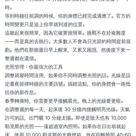
時。
等到時鐘往前調的時候，你的身體已經完成適應了。官方的
時間變更只是追上你早就到達的位置。
這聽起來很簡單，因為它確實很簡單。挑戰不在於複雜度
——而是真的去執行。大多數人不會為日光節約時間提前規
劃。他們在那個週日早上醒來，又累又困惑，然後接下來一
整週都在還債。
光照管理：你最強大的工具
調整就寢時間沒用，如果你不同時調整光照的話。光線是設
定晝夜節律時鐘的主要訊號。搞錯這點，你的身體會一路抵
抗你的新作息。
春季轉換時，你需要更早接觸晨光，晚上的光線要更暗。
在調整週的每一天，起床後 30 分鐘內接觸明亮光線。天氣
許可的話，出門曬 10 分鐘太陽。即使是陰天也有 10,000
勒克斯的光照——遠超過室內照明。如果你在日出前就起
床，使用 10,000 勒克斯的光療燈箱，放在距離臉部 40-60