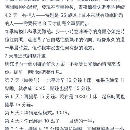
時間轉換的過程，發現春季轉換後，晝夜節律失調平均持續
4.2 天。有些人——特別是 55 歲以上或本來就有睡眠問題
的人——需要長達 8 天才能完全重新同步。
春季轉換比秋季更難熬。少一小時意味著你的身體必須把時
鐘往前調，這違背了它自然往後飄移的傾向。就像永久的週
一早晨時差，但你根本沒去任何有趣的地方。
7 天漸進式調整計畫
研究指向一個明確的解決方案：不要等日光節約時間來找
你。提前一週開始調整作息。
第 7 天（轉換前）：比平常早 15 分鐘上床。如果你通常 11
點睡，就改成 10:45。鬧鐘也提早 15 分鐘。
第 6 天：再提早 15 分鐘。現在是 10:30 上床，起床時間也
提早 15 分鐘。
第 5 天：繼續這個模式。10:15。
第 4 天：你已經到 10 點了——目標的一半。
第 3-1 天：持續以 15 分鐘為單位調整，直到整整提早一小