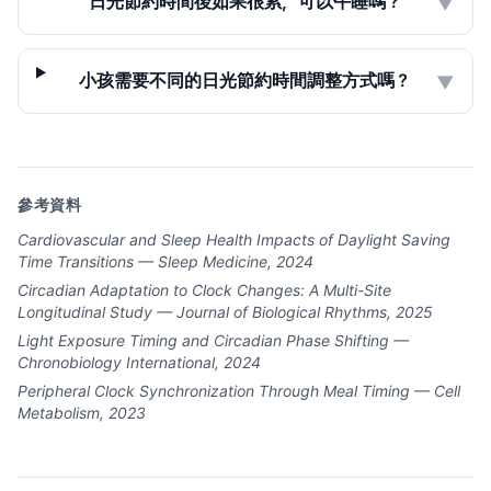
日光節約時間後如果很累，可以午睡嗎？
▼
小孩需要不同的日光節約時間調整方式嗎？
▼
參考資料
Cardiovascular and Sleep Health Impacts of Daylight Saving
Time Transitions — Sleep Medicine, 2024
Circadian Adaptation to Clock Changes: A Multi-Site
Longitudinal Study — Journal of Biological Rhythms, 2025
Light Exposure Timing and Circadian Phase Shifting —
Chronobiology International, 2024
Peripheral Clock Synchronization Through Meal Timing — Cell
Metabolism, 2023