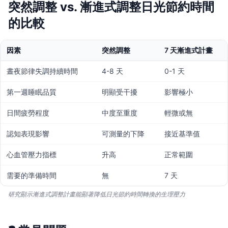
突然調整 vs. 漸進式調整日光節約時間
的比較
因素
突然調整
7 天漸進式計畫
晝夜節律失調持續時間
4-8 天
0-1 天
第一週睡眠品質
明顯受干擾
影響極小
日間疲勞程度
中度至重度
輕微或無
認知表現影響
可測量的下降
接近基準值
心血管壓力指標
升高
正常範圍
需要的準備時間
無
7 天
研究顯示漸進式調整計畫能顯著降低日光節約時間轉換的生理壓力