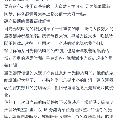
要有耐心。使用這些策略，大多數人在 4-5 天內就能重新
同步。你會感覺每天早上都比前一天好一點。
建立長期的晝夜節律韌性
日光節約時間的轉換揭示了一件重要的事：我們大多數人的
晝夜節律都很脆弱。我們熬夜太晚，早晨光照太少，吃飯時
間不規律。然後一年兩次，一小時的變化就把我們打趴。
幫助你適應日光節約時間的習慣，也是全年改善睡眠的習
慣。固定的起床時間。早晨光照。晚間減少光照。規律的用
餐時間。
晝夜節律強健的人幾乎不會注意到日光節約時間。他們的系
統訓練得太好了，一小時的變化只是小小的亂流。建立這種
韌性需要數月的持續習慣，但回報遠遠超過只是撐過時間變
化。
你的下一次日光節約時間轉換不必像時差一樣難受。提前 7
天開始調整計畫。以 15 分鐘為單位漸進調整。管理你的光
照。調整用餐時間。等到時鐘改變時，你的身體早就在那裡