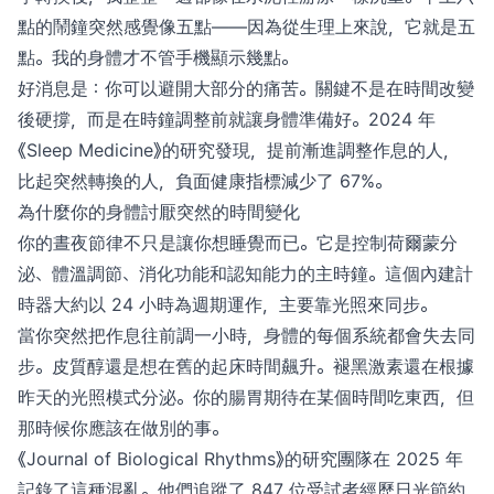
點的鬧鐘突然感覺像五點——因為從生理上來說，它就是五
點。我的身體才不管手機顯示幾點。
好消息是：你可以避開大部分的痛苦。關鍵不是在時間改變
後硬撐，而是在時鐘調整前就讓身體準備好。2024 年
《Sleep Medicine》的研究發現，提前漸進調整作息的人，
比起突然轉換的人，負面健康指標減少了 67%。
為什麼你的身體討厭突然的時間變化
你的晝夜節律不只是讓你想睡覺而已。它是控制荷爾蒙分
泌、體溫調節、消化功能和認知能力的主時鐘。這個內建計
時器大約以 24 小時為週期運作，主要靠光照來同步。
當你突然把作息往前調一小時，身體的每個系統都會失去同
步。皮質醇還是想在舊的起床時間飆升。褪黑激素還在根據
昨天的光照模式分泌。你的腸胃期待在某個時間吃東西，但
那時候你應該在做別的事。
《Journal of Biological Rhythms》的研究團隊在 2025 年
記錄了這種混亂。他們追蹤了 847 位受試者經歷日光節約