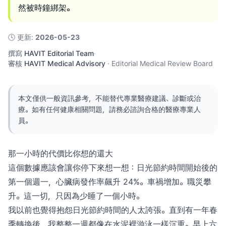
然被時鐘綁架。
🕓
更新
:
2026-05-23
撰寫
HAVIT Editorial Team
·
審核
HAVIT Medical Advisory
·
Editorial Medical Review Board
本文僅供一般資訊參考，不能替代專業醫療建議、診斷或治
療。如有任何健康相關問題，請務必諮詢合格的醫療專業人
員。
那一小時的代價比你想的還大
這個數據應該會讓你停下來想一想：日光節約時間開始後的
第一個週一，心臟病發作率飆升 24%。車禍增加。職災攀
升。這一切，只因為少睡了一個小時。
我以前也覺得抱怨日光節約時間的人太誇張。直到有一年春
季轉換後，我整整一週都像在水泥裡游泳一樣沉重。早上六