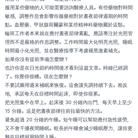
服用某些藥物的人可能需要諮詢醫療人員。有些藥物對時間
敏感，調整作息會影響你服藥相對於晝夜節律週期的時間
點。血壓藥、甲狀腺荷爾蒙和某些精神科藥物屬於這類。
輪班工作者本來就在應付晝夜節律紊亂，應該專注於光照管
理而不是嚴格的作息調整。工作時間最大化明亮光照，睡眠
時間最小化光照，並在醫療指導下考慮褪黑激素補充。
如果你沒有提前準備怎麼辦？
也許你是在日光節約時間後才看到這篇文章。時鐘已經調
了。你覺得很糟。現在怎麼辦？
不要試圖用週末補眠來恢復。這會讓失調持續下去。相反
地，承諾每天在目標時間起床，即使你很累。
把光照集中在早上。起床後 30 分鐘內出門，每天早上至少
15 分鐘。這是把晝夜節律往前拉最快的方法。
避免超過 20 分鐘的午睡。短午睡可以幫助應付急性疲勞，
又不會干擾夜間睡眠。較長的午睡會減少睡眠壓力，讓你更
難在目標就寢時間入睡。