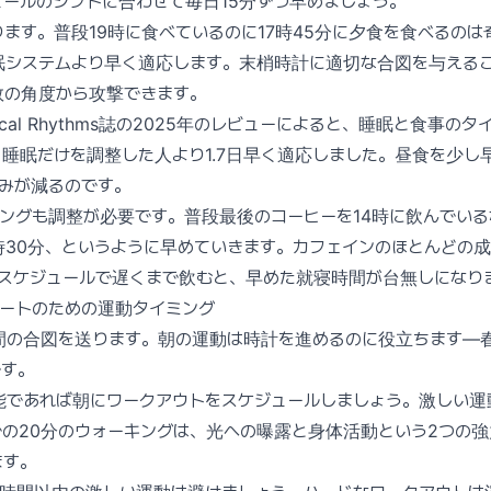
ールのシフトに合わせて毎日15分ずつ早めましょう。
ます。普段19時に食べているのに17時45分に夕食を食べるのは
眠システムより早く適応します。末梢時計に適切な合図を与える
数の角度から攻撃できます。
Biological Rhythms誌の2025年のレビューによると、睡眠と食事
睡眠だけを調整した人より1.7日早く適応しました。昼食を少し
みが減るのです。
ングも調整が必要です。普段最後のコーヒーを14時に飲んでいる
3時30分、というように早めていきます。カフェインのほとんどの
いスケジュールで遅くまで飲むと、早めた就寝時間が台無しになり
ートのための運動タイミング
間の合図を送ります。朝の運動は時計を進めるのに役立ちます—
です。
能であれば朝にワークアウトをスケジュールしましょう。激しい運
の20分のウォーキングは、光への曝露と身体活動という2つの強
ます。