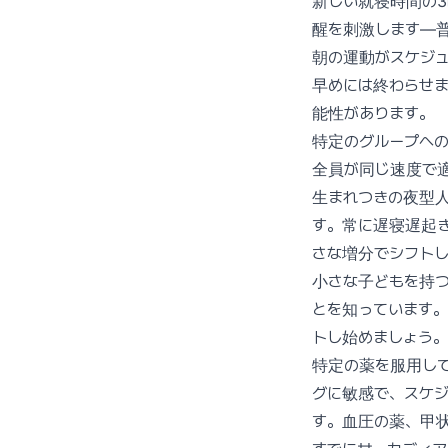
新しい就寝時間の
醒を刺激します—
朝の運動がスケジ
早めには終わらせま
能性があります。
特定のグループへ
全員が同じ速度で
生まれつきの夜型
す。常に遅寝遅起き
さな増分でシフトし
小さな子どもを持
とを知っています。
トし始めましょう
特定の薬を服用し
グに敏感で、スケ
す。血圧の薬、甲