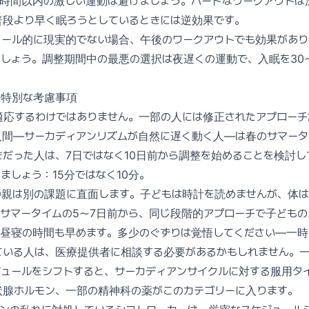
3時間以内の激しい運動は避けましょう。ハードなワークアウトは
普段より早く眠ろうとしているときには逆効果です。
ュール的に現実的でない場合、午後のワークアウトでも効果があり
しょう。調整期間中の最悪の選択は夜遅くの運動で、入眠を30
の特別な考慮事項
適応するわけではありません。一部の人には修正されたアプローチ
人間—サーカディアンリズムが自然に遅く動く人—は春のサマータ
だった人は、7日ではなく10日前から調整を始めることを検討し
ましょう：15分ではなく10分。
つ親は別の課題に直面します。子どもは時計を読めませんが、体は
サマータイムの5〜7日前から、同じ段階的アプローチで子どもの
。昼寝の時間も早めます。多少のぐずりは覚悟してください—一時
ている人は、医療提供者に相談する必要があるかもしれません。
ジュールをシフトすると、サーカディアンサイクルに対する服用タ
状腺ホルモン、一部の精神科の薬がこのカテゴリーに入ります。