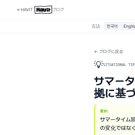
|
←
HAVIT
ブログ
言語
:
한국어
Engli
← ブログに戻る
💡
SITUATIONAL TIP
サマー
拠に基づ
要約
サマータイム
の変化ではな