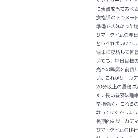
すでにサーカディ
に焦点を当てるべ
療指導の下でメラ
準備できなかった
サマータイムの翌
どうすればいいでし
週末に寝坊して回
いても、毎日目標
光への曝露を前倒し
い。これがサーカ
20分以上の昼寝
す。長い昼寝は睡
辛抱強く。これら
なっていくでしょう
長期的なサーカデ
サマータイムの移