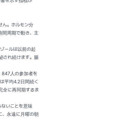
影響を示す指標が
せん。ホルモン分
時間周期で動き、主
チゾールは以前の起
泌され続けます。腸
した。847人の参加者を
平均4.2日間続く
完全に再同期するま
らないことを意味
に、永遠に月曜の朝