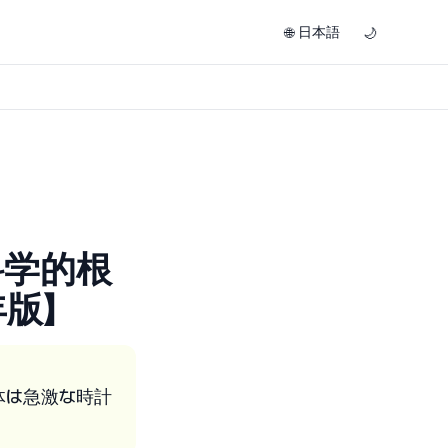
日本語
🌐
🌙
科学的根
版】
体は急激な時計