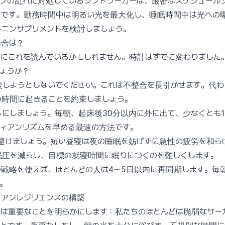
アンの乱れに対処しているシフトワーカーは、厳密なスケジュール
きです。勤務時間中は明るい光を最大化し、睡眠時間中は光への
トニンサプリメントを検討しましょう。
場合は？
日にこれを読んでいるかもしれません。時計はすでに変わりました
ょうか？
復しようとしないでください。これは不整合を長引かせます。代わ
の時間に起きることを約束しましょう。
にしましょう。毎朝、起床後30分以内に外に出て、少なくとも1
ディアンリズムを早める最速の方法です。
は避けましょう。短い昼寝は夜の睡眠を妨げずに急性の疲労を和ら
眠圧を減らし、目標の就寝時間に眠りにつくのを難しくします。
の戦略を使えば、ほとんどの人は4〜5日以内に再同期します。毎
。
ィアンレジリエンスの構築
行は重要なことを明らかにします：私たちのほとんどは脆弱なサー