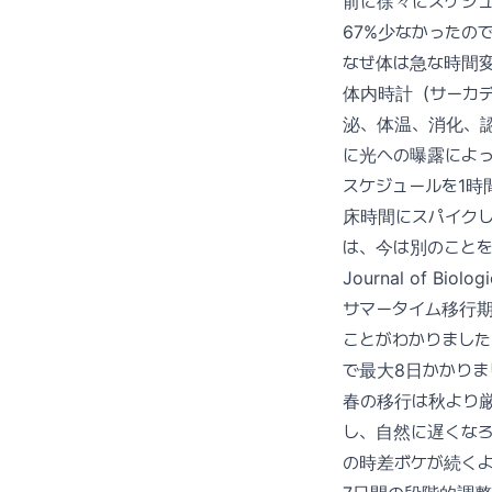
前に徐々にスケジ
67%少なかったの
なぜ体は急な時間
体内時計（サーカ
泌、体温、消化、
に光への曝露によ
スケジュールを1時
床時間にスパイク
は、今は別のこと
Journal of B
サマータイム移行期
ことがわかりまし
で最大8日かかりま
春の移行は秋より
し、自然に遅くな
の時差ボケが続く