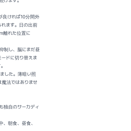
続けます。
が良ければ10分間外
られます。日の出前
cm離れた位置に
抑制し、脳にまだ昼
モードに切り替えま
す。
いました。薄暗い照
は魔法ではありませ
も独自のサーカディ
中、朝食、昼食、