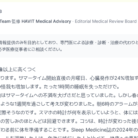
3
 Team
·
監修
HAVIT Medical Advisory
·
Editorial Medical Review Board
情報提供のみを目的としており、専門医による診療・診断・治療の代わり
必ず医療従事者にご相談ください。
像以上に高くつく
ります。サマータイム開始直後の月曜日、心臓発作が24%増加
の怪我も増加します。たった1時間の睡眠を失っただけで。
前はサマータイムへの不満を大げさだと思っていました。しかし春
ような1週間を過ごして考えが変わりました。朝6時のアラームが
実際そうなのです。スマホの時計が何を表示していようと、体には
この苦しみのほとんどは回避できます。コツは、時計が変わった後
る前に体を準備することです。Sleep Medicine誌の2024