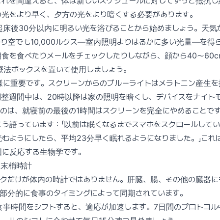
これを間違えると、体は新しいスケジュールに対してずっと抵抗し
の光をより早く、夕方の光をより暗くする必要があります。
床後30分以内に明るい光を浴びることから始めましょう。天気
り空でも10,000ルクス—室内照明よりはるかに多い光量—を得
食を食べたりメールをチェックしたりしながら、顔から40〜60
の光療法ボックスを置いて使用しましょう。
様に重要です。スクリーンからのブルーライトはメラトニン産生を
調整週間中は、20時以降は家の照明を暗くし、デバイスをナイト
のは、就寝前の最後の1時間はスクリーンを完全にやめることで
う語っています：「以前は眠くなるまでスマホをスクロールして
むようにしたら、平均23分早く眠れるようになりました。」これ
図に反応する生物学です。
と末梢時計
ックだけが体内の時計ではありません。肝臓、腸、その他の臓器に
、部分的に食事のタイミングによって同期されています。
食事時間をシフトすると、適応が加速します。7日間のプロトコル