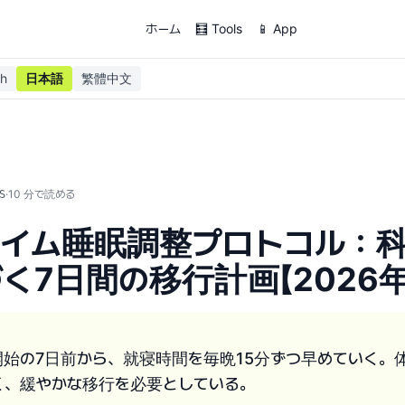
ホーム
🧮 Tools
📱 App
sh
日本語
繁體中文
·
10
分で読める
S
タイム睡眠調整プロトコル：
く7日間の移行計画【2026年
開始の7日前から、就寝時間を毎晩15分ずつ早めていく。
く、緩やかな移行を必要としている。