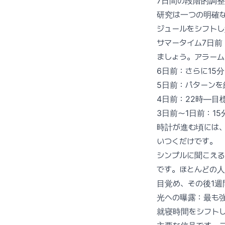
7日間の段階的調整
研究は一つの明確
ジュールをシフトし
サマータイム7日前
ましょう。アラーム
6日前：さらに15
5日前：パターンを
4日前：22時—目
3日前〜1日前：1
時計が進む頃には
いつくだけです。
シンプルに聞こえ
です。ほとんどの
目覚め、その後1週
光への曝露：最も
就寝時間をシフト