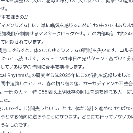
ュールを調整した人は、急激に移行した人と比べて、健康への悪
です。
変更を嫌うのか
ディアンリズム）は、単に眠気を感じるためだけのものではありま
認知機能を制御するマスタークロックです。この内部時計は約24
って同期されています。
間急にずらすと、体のあらゆるシステムが同期を失います。コル
しようとし続けます。メラトニンは昨日の光パターンに基づいて分
をしているはずの時間に食事を期待します。
iological Rhythms誌の研究者らは2025年にこの混乱を記録しま
間中追跡したところ、春の切り替え後、サーカディアンの不整合は
た。一部の人々—特に55歳以上や既存の睡眠問題を抱える人—は
した。
厳しいです。1時間失うということは、体が時計を進めなければな
ろうとする傾向に逆らうことになります。どこにも行っていないの
ようなものです。