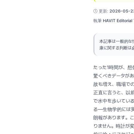
🕓
更新
:
2026-05-2
執筆
HAVIT Editorial
本記事は一般的な
康に関する判断は
たった1時間が、想
驚くべきデータがあ
故も増え、職場で
正直に言うと、以
で水中を歩いている
る—生物学的には
朗報があります。
りません。時計が変わ