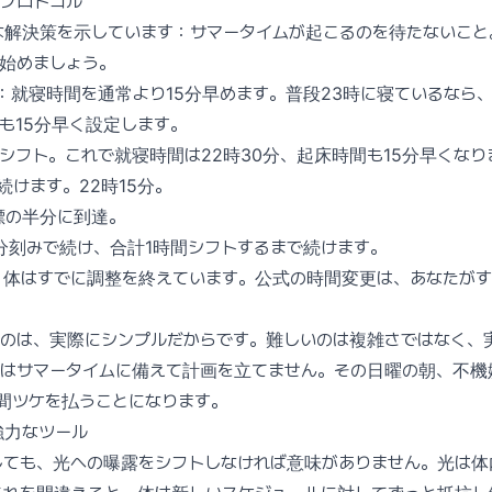
プロトコル
な解決策を示しています：サマータイムが起こるのを待たないこと
始めましょう。
：就寝時間を通常より15分早めます。普段23時に寝ているなら、
も15分早く設定します。
分シフト。これで就寝時間は22時30分、起床時間も15分早くなり
続けます。22時15分。
標の半分に到達。
5分刻みで続け、合計1時間シフトするまで続けます。
、体はすでに調整を終えています。公式の時間変更は、あなたが
るのは、実際にシンプルだからです。難しいのは複雑さではなく、
人はサマータイムに備えて計画を立てません。その日曜の朝、不機
間ツケを払うことになります。
強力なツール
しても、光への曝露をシフトしなければ意味がありません。光は体