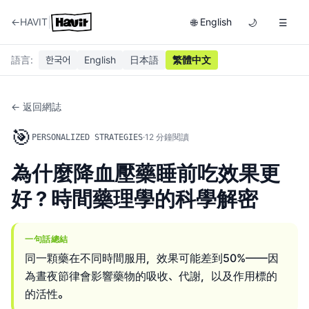
|
←
HAVIT
English
🌐
🌙
☰
語言
:
한국어
English
日本語
繁體中文
← 返回網誌
🎯
·
12
分鐘閱讀
PERSONALIZED STRATEGIES
為什麼降血壓藥睡前吃效果更
好？時間藥理學的科學解密
一句話總結
同一顆藥在不同時間服用，效果可能差到50%——因
為晝夜節律會影響藥物的吸收、代謝，以及作用標的
的活性。