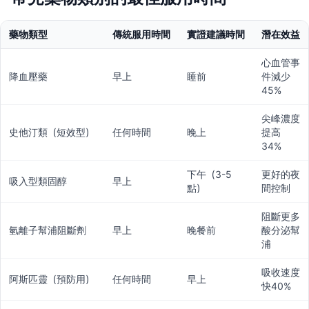
藥物類型
傳統服用時間
實證建議時間
潛在效益
心血管事
降血壓藥
早上
睡前
件減少
45%
尖峰濃度
史他汀類（短效型）
任何時間
晚上
提高
34%
下午（3-5
更好的夜
吸入型類固醇
早上
點）
間控制
阻斷更多
氫離子幫浦阻斷劑
早上
晚餐前
酸分泌幫
浦
吸收速度
阿斯匹靈（預防用）
任何時間
早上
快40%