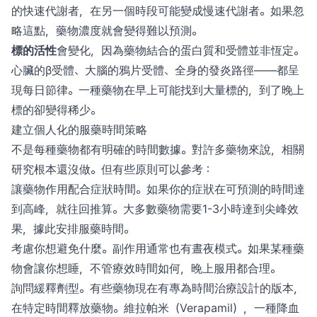
的快速代謝者，在另一個時段可能變成慢速代謝者。如果忽
略這點，藥物濃度就會變得難以預測。
標的活性
會變化，因為藥物結合的蛋白質和受體並非恆定。
心臟的β受體、大腦的鴉片受體、全身的發炎路徑——都呈
現每日節律。一種藥物在早上可能找到大量標的，到了晚上
標的卻變得稀少。
建立個人化的服藥時間策略
不是每種藥物都有明確的時間數據。對許多藥物來說，相關
研究根本還沒做。但有些原則可以參考：
讓藥物作用配合症狀時間。如果你的症狀在可預測的時間達
到高峰，就往回推算。大多數藥物需要1-3小時達到尖峰效
果，據此安排服藥時間。
考慮你想避免什麼。副作用通常也有晝夜模式。如果某種藥
物會讓你想睡，不管療效時間如何，晚上服用都合理。
詢問緩釋劑型。有些藥物現在有專為時間治療設計的版本，
在特定時間釋放藥物。維拉帕米（Verapamil），一種降血