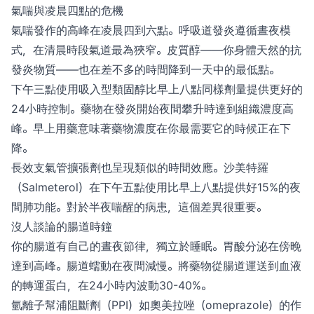
氣喘與凌晨四點的危機
氣喘發作的高峰在凌晨四到六點。呼吸道發炎遵循晝夜模
式，在清晨時段氣道最為狹窄。皮質醇——你身體天然的抗
發炎物質——也在差不多的時間降到一天中的最低點。
下午三點使用吸入型類固醇比早上八點同樣劑量提供更好的
24小時控制。藥物在發炎開始夜間攀升時達到組織濃度高
峰。早上用藥意味著藥物濃度在你最需要它的時候正在下
降。
長效支氣管擴張劑也呈現類似的時間效應。沙美特羅
（Salmeterol）在下午五點使用比早上八點提供好15%的夜
間肺功能。對於半夜喘醒的病患，這個差異很重要。
沒人談論的腸道時鐘
你的腸道有自己的晝夜節律，獨立於睡眠。胃酸分泌在傍晚
達到高峰。腸道蠕動在夜間減慢。將藥物從腸道運送到血液
的轉運蛋白，在24小時內波動30-40%。
氫離子幫浦阻斷劑（PPI）如奧美拉唑（omeprazole）的作