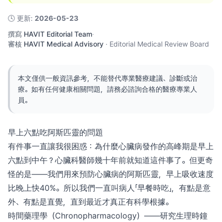
🕓
更新
:
2026-05-23
撰寫
HAVIT Editorial Team
·
審核
HAVIT Medical Advisory
·
Editorial Medical Review Board
本文僅供一般資訊參考，不能替代專業醫療建議、診斷或治
療。如有任何健康相關問題，請務必諮詢合格的醫療專業人
員。
早上六點吃阿斯匹靈的問題
有件事一直讓我很困惑：為什麼心臟病發作的高峰期是早上
六點到中午？心臟科醫師幾十年前就知道這件事了。但更奇
怪的是——我們用來預防心臟病的阿斯匹靈，早上吸收速度
比晚上快40%。所以我們一直叫病人「早餐時吃」，有點是意
外、有點是直覺，直到最近才真正有科學根據。
時間藥理學（Chronopharmacology）——研究生理時鐘