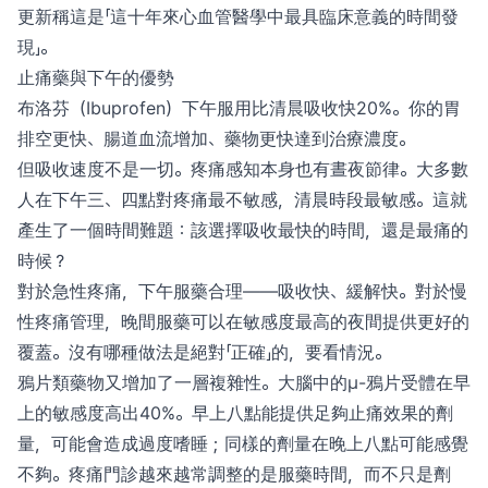
更新稱這是「這十年來心血管醫學中最具臨床意義的時間發
現」。
止痛藥與下午的優勢
布洛芬（Ibuprofen）下午服用比清晨吸收快20%。你的胃
排空更快、腸道血流增加、藥物更快達到治療濃度。
但吸收速度不是一切。疼痛感知本身也有晝夜節律。大多數
人在下午三、四點對疼痛最不敏感，清晨時段最敏感。這就
產生了一個時間難題：該選擇吸收最快的時間，還是最痛的
時候？
對於急性疼痛，下午服藥合理——吸收快、緩解快。對於慢
性疼痛管理，晚間服藥可以在敏感度最高的夜間提供更好的
覆蓋。沒有哪種做法是絕對「正確」的，要看情況。
鴉片類藥物又增加了一層複雜性。大腦中的μ-鴉片受體在早
上的敏感度高出40%。早上八點能提供足夠止痛效果的劑
量，可能會造成過度嗜睡；同樣的劑量在晚上八點可能感覺
不夠。疼痛門診越來越常調整的是服藥時間，而不只是劑