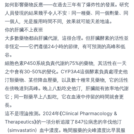
如何影響藥物反應——在過去三年有了爆炸性的發展。研究
人員發現的結果幾乎令人不安：同一種藥、同一個劑量、同
一個人，光是服用時間不同，效果就可能天差地遠。
你的肝臟不上夜班
大多數藥物都由肝臟代謝，這很合理。但肝臟酵素的活性並
非恆定——它們遵循24小時的節律，有可預測的高峰和低
谷。
細胞色素P450系統負責代謝約75%的藥物，其活性在一天
之中會有30-50%的變化。CYP3A4這個酵素負責處理史他
汀類藥物、某些降血壓藥，以及數十種常見藥物，它的活性
在傍晚達到高峰。晚上八點吃史他汀，肝臟能有效率地代謝
它；同一顆藥早上八點吃，它在血液中停留的時間就會更
長。
這不是理論推測。2024年《Clinical Pharmacology &
Therapeutics》的一項分析追蹤了847位病患的辛伐他汀
（simvastatin）血中濃度。晚間服藥的尖峰濃度比早晨服