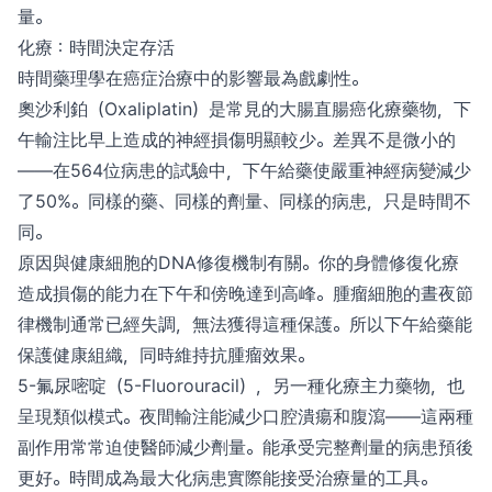
量。
化療：時間決定存活
時間藥理學在癌症治療中的影響最為戲劇性。
奧沙利鉑（Oxaliplatin）是常見的大腸直腸癌化療藥物，下
午輸注比早上造成的神經損傷明顯較少。差異不是微小的
——在564位病患的試驗中，下午給藥使嚴重神經病變減少
了50%。同樣的藥、同樣的劑量、同樣的病患，只是時間不
同。
原因與健康細胞的DNA修復機制有關。你的身體修復化療
造成損傷的能力在下午和傍晚達到高峰。腫瘤細胞的晝夜節
律機制通常已經失調，無法獲得這種保護。所以下午給藥能
保護健康組織，同時維持抗腫瘤效果。
5-氟尿嘧啶（5-Fluorouracil），另一種化療主力藥物，也
呈現類似模式。夜間輸注能減少口腔潰瘍和腹瀉——這兩種
副作用常常迫使醫師減少劑量。能承受完整劑量的病患預後
更好。時間成為最大化病患實際能接受治療量的工具。