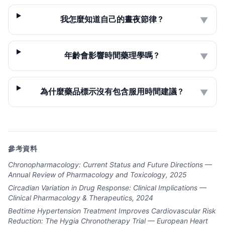
我怎麼知道自己的晝夜節律？
▼
年齡會影響時間藥理學嗎？
▼
為什麼藥品標示沒有包含服用時間建議？
▼
參考資料
Chronopharmacology: Current Status and Future Directions —
Annual Review of Pharmacology and Toxicology, 2025
Circadian Variation in Drug Response: Clinical Implications —
Clinical Pharmacology & Therapeutics, 2024
Bedtime Hypertension Treatment Improves Cardiovascular Risk
Reduction: The Hygia Chronotherapy Trial — European Heart