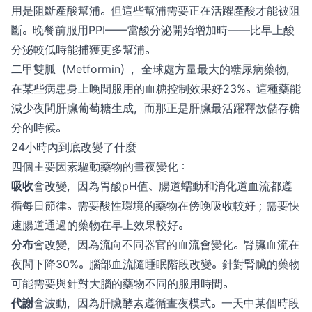
用是阻斷產酸幫浦。但這些幫浦需要正在活躍產酸才能被阻
斷。晚餐前服用PPI——當酸分泌開始增加時——比早上酸
分泌較低時能捕獲更多幫浦。
二甲雙胍（Metformin），全球處方量最大的糖尿病藥物，
在某些病患身上晚間服用的血糖控制效果好23%。這種藥能
減少夜間肝臟葡萄糖生成，而那正是肝臟最活躍釋放儲存糖
分的時候。
24小時內到底改變了什麼
四個主要因素驅動藥物的晝夜變化：
吸收
會改變，因為胃酸pH值、腸道蠕動和消化道血流都遵
循每日節律。需要酸性環境的藥物在傍晚吸收較好；需要快
速腸道通過的藥物在早上效果較好。
分布
會改變，因為流向不同器官的血流會變化。腎臟血流在
夜間下降30%。腦部血流隨睡眠階段改變。針對腎臟的藥物
可能需要與針對大腦的藥物不同的服用時間。
代謝
會波動，因為肝臟酵素遵循晝夜模式。一天中某個時段