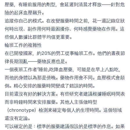
壓藥，有睡前服用的劑型，會延遲到清晨才釋放——針對危
險的起床血壓飆升。
追蹤你自己的模式。在改變服藥時間之前，花一週記錄症狀
何時出現、副作用何時最困擾你、何時感覺藥物在作用。這
些個人數據比群體平均值更重要。
輪班工作的複雜性
在已開發國家，約20%的勞工從事輪班工作。他們的晝夜節
律長期混亂——藥物反應也是。
一個夜班工作者「睡前」吃降血壓藥，可能是在早上八點吃，
而他的身體以為那是傍晚。藥物作用會不同。血壓模式會顛
倒。精心安排的服藥時間變成了錯誤的時間。
目前還沒有好的解決方案。有些研究者建議根據睡眠時間表
而非時鐘時間來安排服藥。其他人主張做時型
（chronotype）檢測來確定每個人的生理時間。這個領域
還沒有定論。
可以確定的是：標準的服藥建議假設的是標準的作息。如果