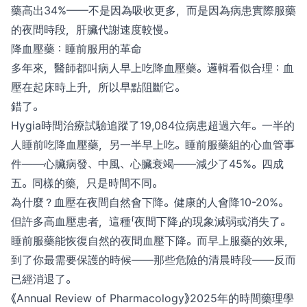
藥高出34%——不是因為吸收更多，而是因為病患實際服藥
的夜間時段，肝臟代謝速度較慢。
降血壓藥：睡前服用的革命
多年來，醫師都叫病人早上吃降血壓藥。邏輯看似合理：血
壓在起床時上升，所以早點阻斷它。
錯了。
Hygia時間治療試驗追蹤了19,084位病患超過六年。一半的
人睡前吃降血壓藥，另一半早上吃。睡前服藥組的心血管事
件——心臟病發、中風、心臟衰竭——減少了45%。四成
五。同樣的藥，只是時間不同。
為什麼？血壓在夜間自然會下降。健康的人會降10-20%。
但許多高血壓患者，這種「夜間下降」的現象減弱或消失了。
睡前服藥能恢復自然的夜間血壓下降。而早上服藥的效果，
到了你最需要保護的時候——那些危險的清晨時段——反而
已經消退了。
《Annual Review of Pharmacology》2025年的時間藥理學