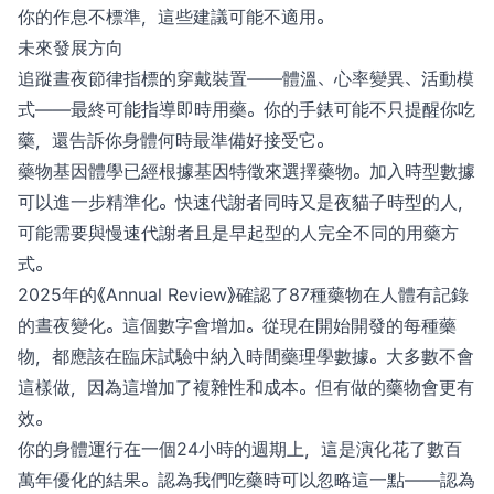
你的作息不標準，這些建議可能不適用。
未來發展方向
追蹤晝夜節律指標的穿戴裝置——體溫、心率變異、活動模
式——最終可能指導即時用藥。你的手錶可能不只提醒你吃
藥，還告訴你身體何時最準備好接受它。
藥物基因體學已經根據基因特徵來選擇藥物。加入時型數據
可以進一步精準化。快速代謝者同時又是夜貓子時型的人，
可能需要與慢速代謝者且是早起型的人完全不同的用藥方
式。
2025年的《Annual Review》確認了87種藥物在人體有記錄
的晝夜變化。這個數字會增加。從現在開始開發的每種藥
物，都應該在臨床試驗中納入時間藥理學數據。大多數不會
這樣做，因為這增加了複雜性和成本。但有做的藥物會更有
效。
你的身體運行在一個24小時的週期上，這是演化花了數百
萬年優化的結果。認為我們吃藥時可以忽略這一點——認為